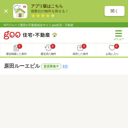
アプリ版はこちら
開く
複数社の物件を探せる！
NTTグループ運営の不動産総合サイト goo住宅・不動産
0
0
0
0
最近検索した条件
最近見た物件
保存した条件
お気に入り
原田ルーエビル
8件
賃貸募集中