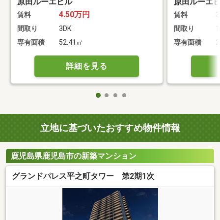
原田ルーエビル
原田ルーエ
4.50万円
賃料
賃料
間取り
3DK
間取り
1
専有面積
52.41㎡
専有面積
2
詳細を見る
立地に基づいたおすすめ物件情報
鹿児島県鹿児島市の新築マンション
グランドパレス平之町タワー 第2期1次