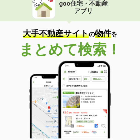
goo住宅・不動産
アプリ
大手不動産サイト
物件
の
を
まとめて検索！