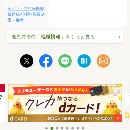
子ども・学生等医療
-
費助成<入院>所得制
限－備考
鹿児島市の「
地域情報
」をもっと見る