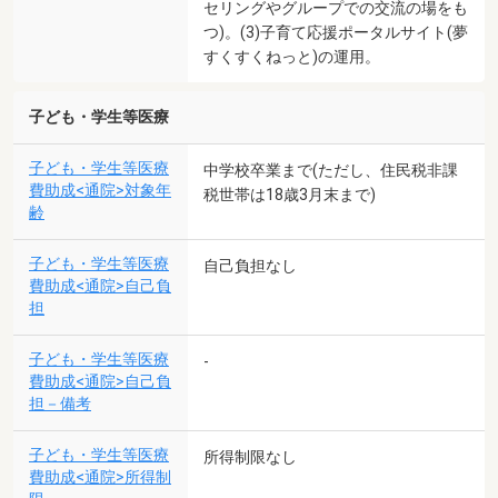
セリングやグループでの交流の場をも
つ)。(3)子育て応援ポータルサイト(夢
すくすくねっと)の運用。
子ども・学生等医療
子ども・学生等医療
中学校卒業まで(ただし、住民税非課
費助成<通院>対象年
税世帯は18歳3月末まで)
齢
子ども・学生等医療
自己負担なし
費助成<通院>自己負
担
子ども・学生等医療
-
費助成<通院>自己負
担－備考
子ども・学生等医療
所得制限なし
費助成<通院>所得制