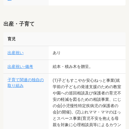
出産・子育て
育児
出産祝い
あり
出産祝い-備考
絵本・積み木を贈呈。
子育て関連の独自の
(1)子どもすこやか安心ねっと事業(就
取り組み
学前の子どもの発達支援のための教室
や園への巡回相談及び保護者の育児不
安の軽減を図るための相談事業、にじ
の会[小児慢性特定疾病児の保護者の
会]の開催)。(2)ぷれママ・ママのほっ
とスペース事業(育児不安を抱える母
親を対象に心理相談員等によるカウン