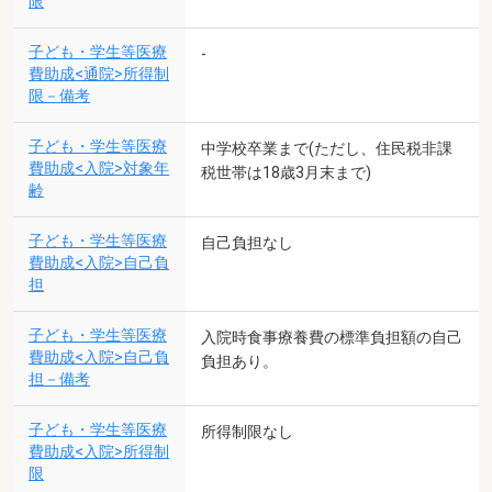
限
子ども・学生等医療
-
費助成<通院>所得制
限－備考
子ども・学生等医療
中学校卒業まで(ただし、住民税非課
費助成<入院>対象年
税世帯は18歳3月末まで)
齢
子ども・学生等医療
自己負担なし
費助成<入院>自己負
担
子ども・学生等医療
入院時食事療養費の標準負担額の自己
費助成<入院>自己負
負担あり。
担－備考
子ども・学生等医療
所得制限なし
費助成<入院>所得制
限