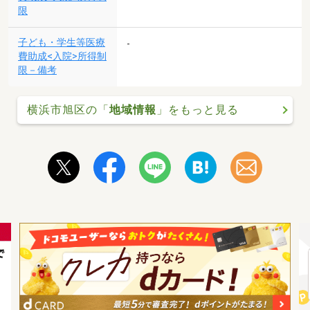
限
子ども・学生等医療
-
費助成<入院>所得制
限－備考
横浜市旭区の「
地域情報
」をもっと見る