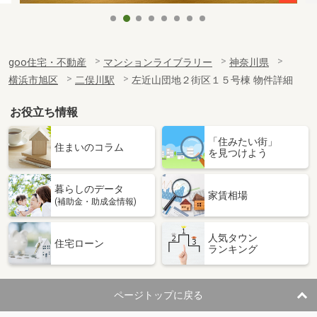
goo住宅・不動産
マンションライブラリー
神奈川県
横浜市旭区
二俣川駅
左近山団地２街区１５号棟 物件詳細
お役立ち情報
「住みたい街」
住まいのコラム
を見つけよう
暮らしのデータ
家賃相場
(補助金・助成金情報)
人気タウン
住宅ローン
ランキング
ページトップに戻る