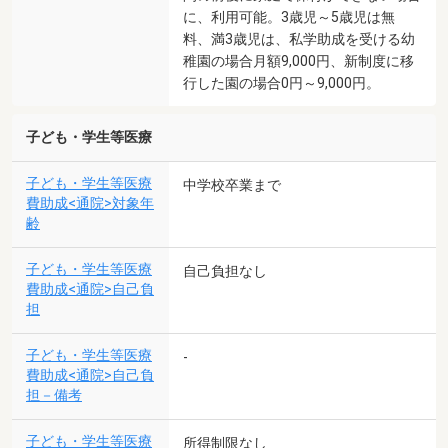
に、利用可能。3歳児～5歳児は無
料、満3歳児は、私学助成を受ける幼
稚園の場合月額9,000円、新制度に移
行した園の場合0円～9,000円。
子ども・学生等医療
子ども・学生等医療
中学校卒業まで
費助成<通院>対象年
齢
子ども・学生等医療
自己負担なし
費助成<通院>自己負
担
子ども・学生等医療
-
費助成<通院>自己負
担－備考
子ども・学生等医療
所得制限なし