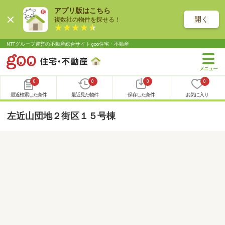
アプリ版はこちら
開く
複数社の物件を探せる！
NTTグループ運営の不動産総合サイト goo住宅・不動産
0
0
0
0
最近検索した条件
最近見た物件
保存した条件
お気に入り
左近山団地２街区１５号棟