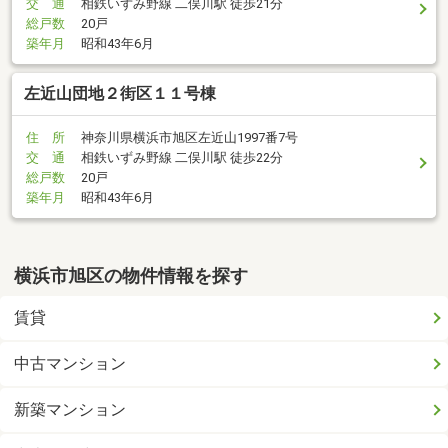
交 通
相鉄いずみ野線 二俣川駅 徒歩21分
総戸数
20戸
築年月
昭和43年6月
左近山団地２街区１１号棟
住 所
神奈川県横浜市旭区左近山1997番7号
交 通
相鉄いずみ野線 二俣川駅 徒歩22分
総戸数
20戸
築年月
昭和43年6月
横浜市旭区の物件情報を探す
賃貸
中古マンション
新築マンション