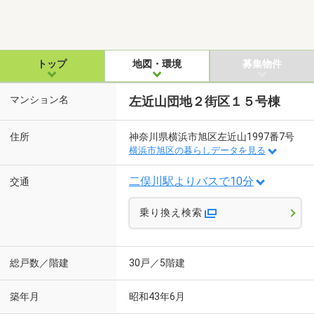
トップ
地図・環境
募集物件
マンション名
左近山団地２街区１５号棟
住所
神奈川県横浜市旭区左近山1997番7号
横浜市旭区の暮らしデータを見る
二俣川駅よりバスで10分
交通
乗り換え検索
総戸数／階建
30戸／5階建
築年月
昭和43年6月