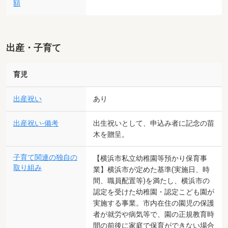
額
出産・子育て
育児
出産祝い
あり
出産祝い-備考
出生祝いとして、申込み者に記念の苗
木を贈呈。
子育て関連の独自の
【横浜市私立幼稚園等預かり保育事
取り組み
業】横浜市が定めた基準(実施日、時
間、職員配置等)を満たし、横浜市の
認定を受けた幼稚園・認定こども園が
実施する事業。市内在住の園児の保護
者が就労や病気等で、園の正規教育時
間の前後に家庭で保育ができない場合