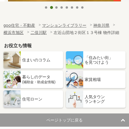
goo住宅・不動産
マンションライブラリー
神奈川県
横浜市旭区
二俣川駅
左近山団地２街区１３号棟 物件詳細
お役立ち情報
「住みたい街」
住まいのコラム
を見つけよう
暮らしのデータ
家賃相場
(補助金・助成金情報)
人気タウン
住宅ローン
ランキング
ページトップに戻る