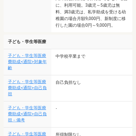
に、利用可能。3歳児～5歳児は無
料、満3歳児は、私学助成を受ける幼
稚園の場合月額9,000円、新制度に移
行した園の場合0円～9,000円。
子ども・学生等医療
子ども・学生等医療
中学校卒業まで
費助成<通院>対象年
齢
子ども・学生等医療
自己負担なし
費助成<通院>自己負
担
子ども・学生等医療
-
費助成<通院>自己負
担－備考
子ども・学生等医療
所得制限なし