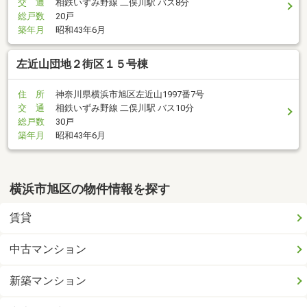
交 通
相鉄いずみ野線 二俣川駅 バス8分
総戸数
20戸
築年月
昭和43年6月
左近山団地２街区１５号棟
住 所
神奈川県横浜市旭区左近山1997番7号
交 通
相鉄いずみ野線 二俣川駅 バス10分
総戸数
30戸
築年月
昭和43年6月
横浜市旭区の物件情報を探す
賃貸
中古マンション
新築マンション