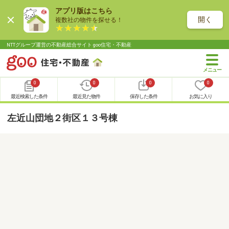
アプリ版はこちら
開く
複数社の物件を探せる！
NTTグループ運営の不動産総合サイト goo住宅・不動産
0
0
0
0
最近検索した条件
最近見た物件
保存した条件
お気に入り
左近山団地２街区１３号棟