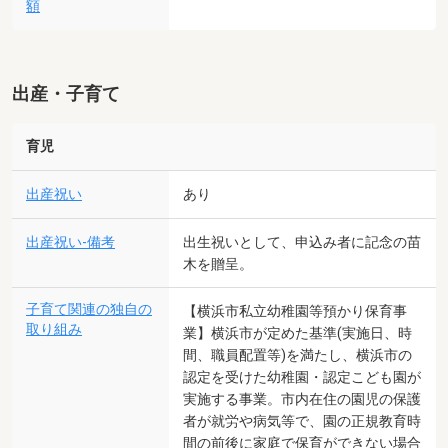
額
出産・子育て
育児
出産祝い
あり
出産祝い-備考
出生祝いとして、申込み者に記念の苗
木を贈呈。
子育て関連の独自の
【横浜市私立幼稚園等預かり保育事
取り組み
業】横浜市が定めた基準(実施日、時
間、職員配置等)を満たし、横浜市の
認定を受けた幼稚園・認定こども園が
実施する事業。市内在住の園児の保護
者が就労や病気等で、園の正規教育時
間の前後に家庭で保育ができない場合