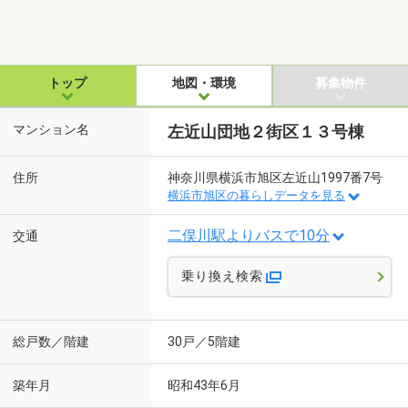
トップ
地図・環境
募集物件
マンション名
左近山団地２街区１３号棟
住所
神奈川県横浜市旭区左近山1997番7号
横浜市旭区の暮らしデータを見る
二俣川駅よりバスで10分
交通
乗り換え検索
総戸数／階建
30戸／5階建
築年月
昭和43年6月