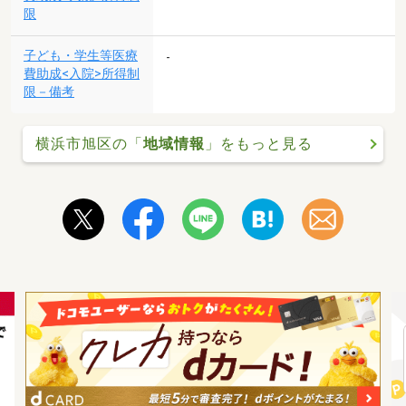
限
子ども・学生等医療
-
費助成<入院>所得制
限－備考
横浜市旭区の「
地域情報
」をもっと見る