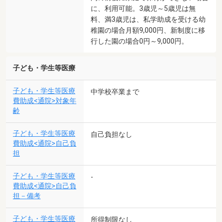
に、利用可能。3歳児～5歳児は無
料、満3歳児は、私学助成を受ける幼
稚園の場合月額9,000円、新制度に移
行した園の場合0円～9,000円。
子ども・学生等医療
子ども・学生等医療
中学校卒業まで
費助成<通院>対象年
齢
子ども・学生等医療
自己負担なし
費助成<通院>自己負
担
子ども・学生等医療
-
費助成<通院>自己負
担－備考
子ども・学生等医療
所得制限なし