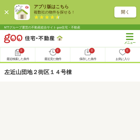
アプリ版はこちら
開く
複数社の物件を探せる！
NTTグループ運営の不動産総合サイト goo住宅・不動産
0
0
0
0
最近検索した条件
最近見た物件
保存した条件
お気に入り
左近山団地２街区１４号棟