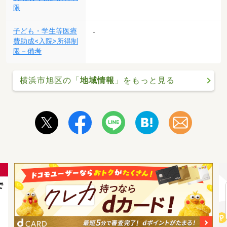
限
子ども・学生等医療
-
費助成<入院>所得制
限－備考
横浜市旭区の「
地域情報
」をもっと見る