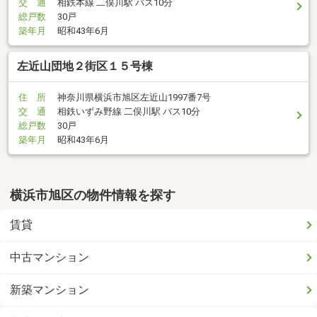
交 通
相鉄本線 二俣川駅 バス10分
総戸数
30戸
築年月
昭和43年6月
左近山団地２街区１５号棟
住 所
神奈川県横浜市旭区左近山1997番7号
交 通
相鉄いずみ野線 二俣川駅 バス10分
総戸数
30戸
築年月
昭和43年6月
横浜市旭区の物件情報を探す
賃貸
中古マンション
新築マンション