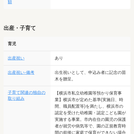
額
出産・子育て
育児
出産祝い
あり
出産祝い-備考
出生祝いとして、申込み者に記念の苗
木を贈呈。
子育て関連の独自の
【横浜市私立幼稚園等預かり保育事
取り組み
業】横浜市が定めた基準(実施日、時
間、職員配置等)を満たし、横浜市の
認定を受けた幼稚園・認定こども園が
実施する事業。市内在住の園児の保護
者が就労や病気等で、園の正規教育時
間の前後に家庭で保育ができない場合