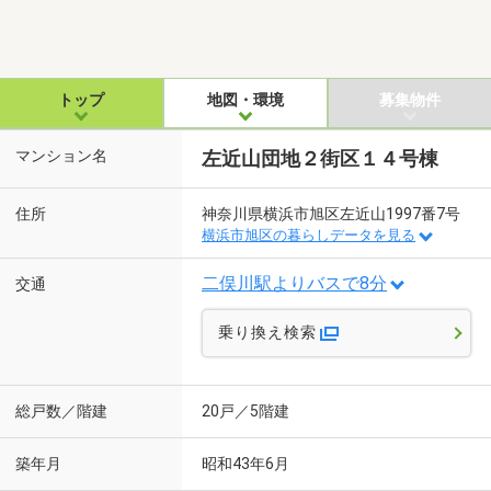
トップ
地図・環境
募集物件
マンション名
左近山団地２街区１４号棟
住所
神奈川県横浜市旭区左近山1997番7号
横浜市旭区の暮らしデータを見る
二俣川駅よりバスで8分
交通
乗り換え検索
総戸数／階建
20戸／5階建
築年月
昭和43年6月