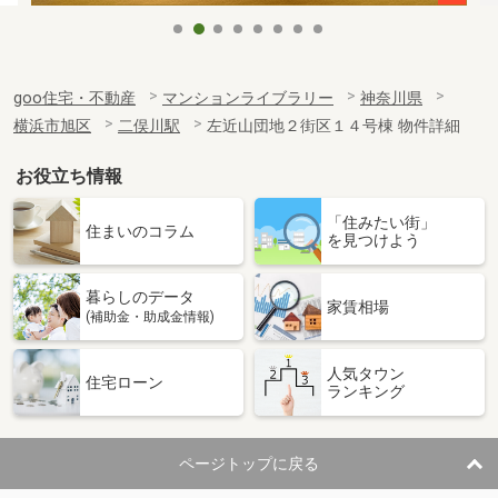
goo住宅・不動産
マンションライブラリー
神奈川県
横浜市旭区
二俣川駅
左近山団地２街区１４号棟 物件詳細
お役立ち情報
「住みたい街」
住まいのコラム
を見つけよう
暮らしのデータ
家賃相場
(補助金・助成金情報)
人気タウン
住宅ローン
ランキング
ページトップに戻る