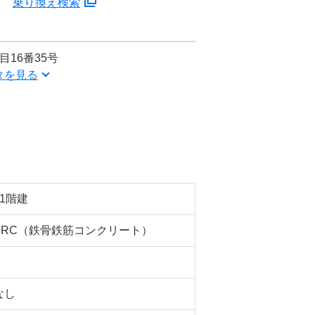
分
乗り換え検索
16番35号
タを見る
11階建
SRC（鉄骨鉄筋コンクリート）
なし