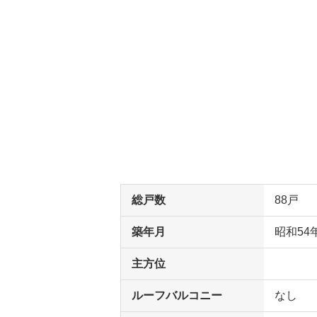
総戸数
88戸
築年月
昭和54
主方位
ルーフバルコニー
なし