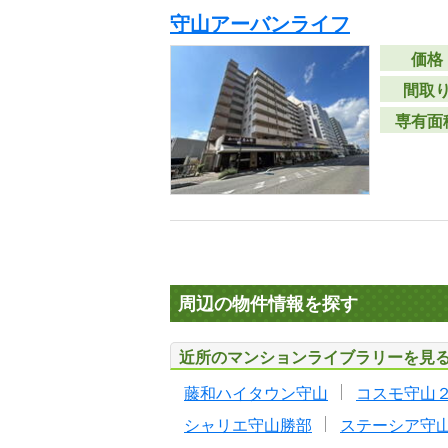
守山アーバンライフ
価格
間取
専有面
周辺の物件情報を探す
近所のマンションライブラリーを見
藤和ハイタウン守山
コスモ守山
シャリエ守山勝部
ステーシア守