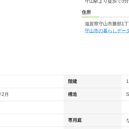
守山駅より徒歩で3
住所
滋賀県守山市勝部1丁目
守山市の暮らしデー
階建
年2月
構造
専用庭