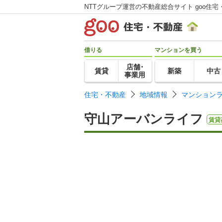
NTTグループ運営の不動産総合サイト goo住宅
借りる
マンションを買う
店舗･
賃貸
新築
中古
事業用
住宅・不動産
地域情報
マンション
守山アーバンライフ
賃貸