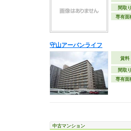
間取
専有面
守山アーバンライフ
賃料
間取
専有面
中古マンション