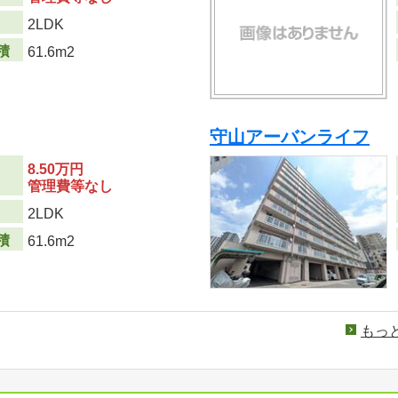
り
2LDK
積
61.6m2
守山アーバンライフ
8.50万円
管理費等なし
り
2LDK
積
61.6m2
もっ