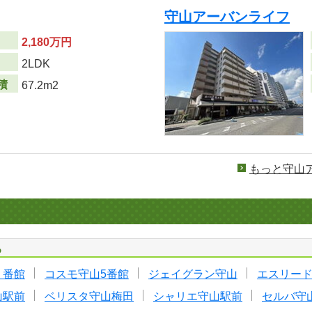
守山アーバンライフ
2,180万円
り
2LDK
積
67.2m2
もっと守山
る
２番館
コスモ守山5番館
ジェイグラン守山
エスリー
山駅前
ベリスタ守山梅田
シャリエ守山駅前
セルバ守