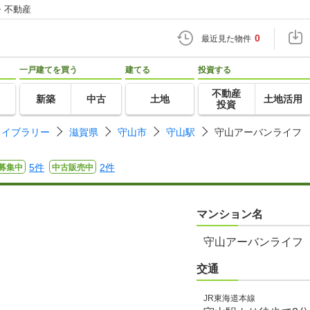
・不動産
0
最近見た物件
一戸建てを買う
建てる
投資する
不動産
新築
中古
土地
土地活用
投資
ライブラリー
滋賀県
守山市
守山駅
守山アーバンライフ
5件
2件
募集中
中古販売中
マンション名
守山アーバンライフ
交通
JR東海道本線