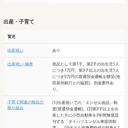
出産・子育て
育児
出産祝い
あり
出産祝い-備考
祝品として第1子、第2子の出生児1人
につき1万円、第3子以上の出生児1人
につき5万円の普通預金通帳を贈呈(池
田泉州銀行との協賛)。別途要件あ
り。
子育て関連の独自の
(1)出産祝いでの「エンゼル祝品」制
取り組み
度(普通預金通帳)。(2)第3子以上を出
産した方に小型自動車を3年間無償貸
与する「ダイハツエンゼル車提供制
度」。(3)子ども医療費助成の対象を1