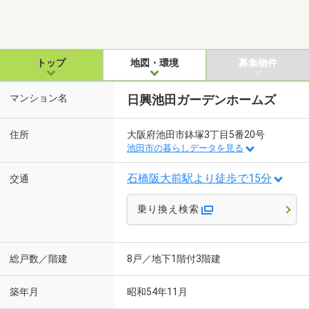
トップ
地図・環境
募集物件
マンション名
日興池田ガーデンホームズ
住所
大阪府池田市鉢塚3丁目5番20号
池田市の暮らしデータを見る
石橋阪大前駅より徒歩で15分
交通
乗り換え検索
総戸数／階建
8戸／地下1階付3階建
築年月
昭和54年11月