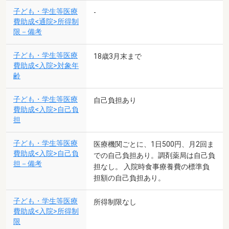
子ども・学生等医療
-
費助成<通院>所得制
限－備考
子ども・学生等医療
18歳3月末まで
費助成<入院>対象年
齢
子ども・学生等医療
自己負担あり
費助成<入院>自己負
担
子ども・学生等医療
医療機関ごとに、1日500円、月2回ま
費助成<入院>自己負
での自己負担あり。調剤薬局は自己負
担－備考
担なし。 入院時食事療養費の標準負
担額の自己負担あり。
子ども・学生等医療
所得制限なし
費助成<入院>所得制
限