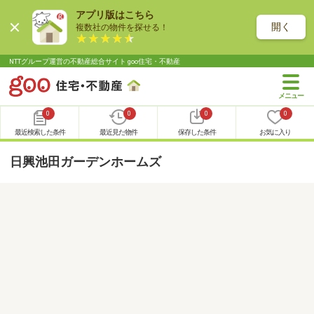
アプリ版はこちら
開く
複数社の物件を探せる！
NTTグループ運営の不動産総合サイト goo住宅・不動産
0
0
0
0
最近検索した条件
最近見た物件
保存した条件
お気に入り
日興池田ガーデンホームズ