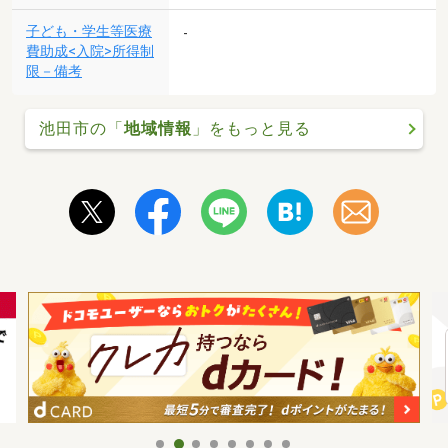
子ども・学生等医療
-
費助成<入院>所得制
限－備考
池田市の「
地域情報
」をもっと見る