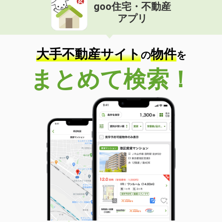
goo住宅・不動産
アプリ
大手不動産サイト
物件
の
を
まとめて検索！