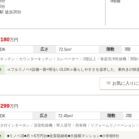
5分
9階建
0分
駅 徒歩20分
,180
万円
広さ
階数
3階
LDK
72.5m
2
キッチン
カウンターキッチン
エレベーター
2階以上
食器洗浄乾燥機
間取
ト
≪フルリノベ×設備一新×明るい2LDK≫暮らしやすさを追求した、東向きの快
お気に入りに
,299
万円
広さ
階数
2階
LDK
72.45m
2
タ付インターホン
浴室乾燥機
即入居可
所有権
リフォームリノベーション
ト
■リノベ済■月々6万円台■全室収納有■大規模マンション■小学校9分