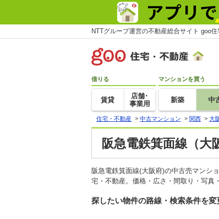
NTTグループ運営の不動産総合サイト goo
借りる
マンションを買う
店舗･
賃貸
新築
中
事業用
住宅・不動産
>
中古マンション
>
関西
>
大
阪急電鉄箕面線（大
阪急電鉄箕面線(大阪府)の中古売マンシ
宅・不動産。価格・広さ・間取り・写真・
探したい物件の路線・検索条件を変