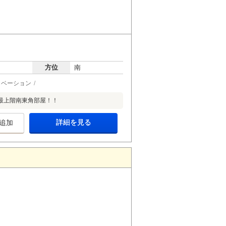
方位
南
ノベーション
最上階南東角部屋！！
詳細を見る
追加