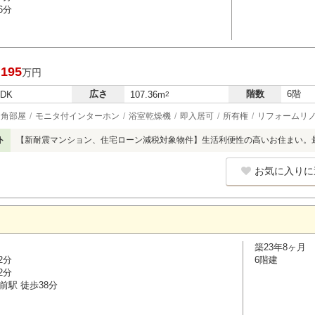
6分
,195
万円
広さ
階数
6階
LDK
107.36m
2
角部屋
モニタ付インターホン
浴室乾燥機
即入居可
所有権
リフォームリ
ト
【新耐震マンション、住宅ローン減税対象物件】生活利便性の高いお住まい。
お気に入りに
築23年8ヶ月
2分
6階建
2分
前駅 徒歩38分