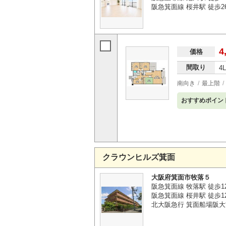
阪急箕面線 桜井駅 徒歩2
4
価格
間取り
4
南向き
最上階
おすすめポイン
クラウンヒルズ箕面
大阪府箕面市牧落５
阪急箕面線 牧落駅 徒歩1
阪急箕面線 桜井駅 徒歩1
北大阪急行 箕面船場阪大