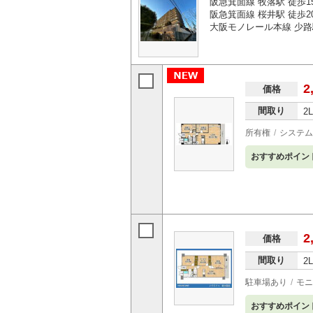
阪急箕面線 牧落駅 徒歩1
阪急箕面線 桜井駅 徒歩2
大阪モノレール本線 少路
2
価格
間取り
2
所有権
システム
おすすめポイン
2
価格
間取り
2
駐車場あり
モニ
おすすめポイン