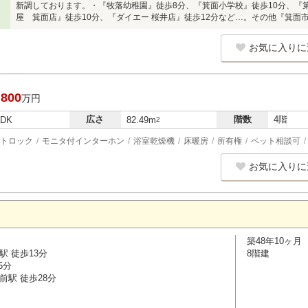
新調しております。・『牧落幼稚園』徒歩8分、『箕面小学校』徒歩10分、『
屋 箕面店』徒歩10分、『ダイエー 桜井店』徒歩12分など…。その他『箕面
お気に入りに
,800
万円
広さ
階数
4階
LDK
82.49m
2
トロック
モニタ付インターホン
浴室乾燥機
床暖房
所有権
ペット相談可
お気に入りに
築48年10ヶ月
駅 徒歩13分
8階建
5分
前駅 徒歩28分