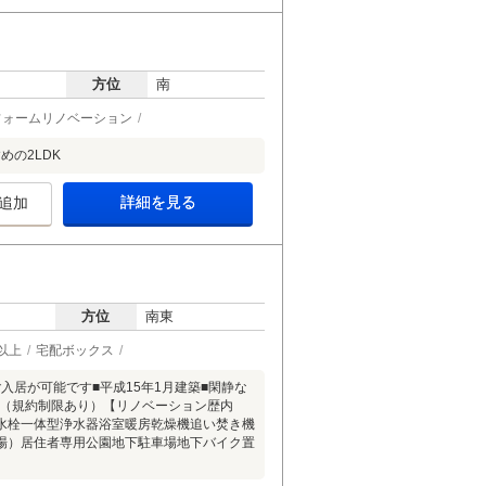
方位
南
フォームリノベーション
めの2LDK
詳細を見る
追加
方位
南東
以上
宅配ボックス
ご入居が可能です■平成15年1月建築■閑静な
育可（規約制限あり）【リノベーション歴内
水栓一体型浄水器浴室暖房乾燥機追い焚き機
場）居住者専用公園地下駐車場地下バイク置