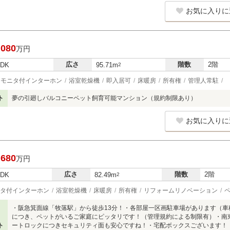
お気に入りに
,080
万円
広さ
階数
2階
LDK
95.71m
2
モニタ付インターホン
浴室乾燥機
即入居可
床暖房
所有権
管理人常駐
ト
夢の引廻しバルコニーペット飼育可能マンション（規約制限あり）
お気に入りに
,680
万円
広さ
階数
2階
LDK
82.49m
2
タ付インターホン
浴室乾燥機
床暖房
所有権
リフォームリノベーション
・阪急箕面線「牧落駅」から徒歩13分！・各部屋一区画駐車場があります（
につき、ペットがいるご家庭にピッタリです！（管理規約による制限有）・南
ト
ートロックにつきセキュリティ面も安心ですね！・宅配ボックスございます！