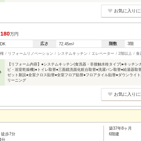
お気に入りに
,180
万円
広さ
階数
3階
LDK
72.45m
2
権
リフォームリノベーション
システムキッチン
エレベーター
2階以上
食
【リフォーム内容】●システムキッチン(食洗器・非接触水栓タイプ)●キッチン
ビ・浴室乾燥機)●トイレ取替●三面鏡洗面化粧台取替●洗濯パン取替●給湯器取
ト
ゼット新設●全室クロス貼替●全室フロア貼替●フロアタイル貼替●ダウンライト
リーニング
お気に入りに
築37年8ヶ月
 徒歩7分
6階建
4分