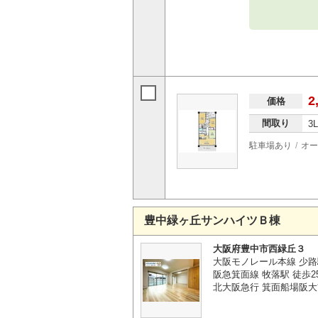
2
価格
間取り
3
駐車場あり
オー
豊中緑ヶ丘サンハイツＢ棟
大阪府豊中市西緑丘３
大阪モノレール本線 少路
阪急箕面線 牧落駅 徒歩2
北大阪急行 箕面船場阪大