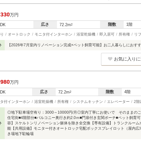
,330
万円
広さ
階数
1階
LDK
72.2m
2
り
オートロック
モニタ付インターホン
浴室乾燥機
即入居可
所有権
リ
ト
【2026年7月室内リノベーション完成×ペット飼育可能】お二人暮らしにおすす
お気に入りに
,980
万円
広さ
階数
4階
LDK
72.2m
2
タ付インターホン
浴室乾燥機
所有権
システムキッチン
エレベーター
2階
◎地下駐車場空有り：3000～10000円/月◎室内丁寧にお使いで そのままの
住宅街■4階部分■バルコニー奥行き約2.0ｍ■門扉付き玄関ポーチ■ペット飼
ト
容】スケルトンリノベーション躯体を除き全交換【専有設備】トランクルーム
能【共用設備】モニター付きオートロック宅配ボックスプレイロット（屋内広
き場地下駐輪場