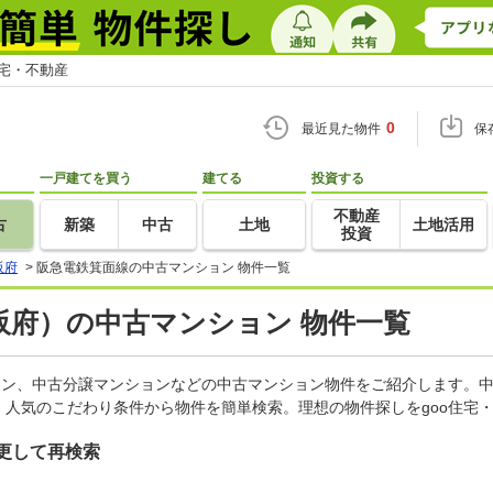
住宅・不動産
0
最近見た物件
保
一戸建てを買う
建てる
投資する
不動産
古
新築
中古
土地
土地活用
投資
阪府
>
阪急電鉄箕面線の中古マンション 物件一覧
阪府）の中古マンション 物件一覧
ョン、中古分譲マンションなどの中古マンション物件をご紹介します。中
人気のこだわり条件から物件を簡単検索。理想の物件探しをgoo住宅
更して再検索