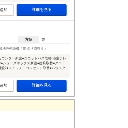
詳細を見る
追加
方位
東
器洗浄乾燥機
間取り図有り
カウンター新設●ユニットバス取替(浴室テレ
替●シューズボックス新設●建具取替●クロー
新設●スイッチ、コンセント取替●ハウスク
詳細を見る
追加