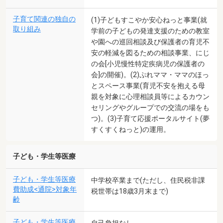
子育て関連の独自の
(1)子どもすこやか安心ねっと事業(就
取り組み
学前の子どもの発達支援のための教室
や園への巡回相談及び保護者の育児不
安の軽減を図るための相談事業、にじ
の会[小児慢性特定疾病児の保護者の
会]の開催)。(2)ぷれママ・ママのほっ
とスペース事業(育児不安を抱える母
親を対象に心理相談員等によるカウン
セリングやグループでの交流の場をも
つ)。(3)子育て応援ポータルサイト(夢
すくすくねっと)の運用。
子ども・学生等医療
子ども・学生等医療
中学校卒業まで(ただし、住民税非課
費助成<通院>対象年
税世帯は18歳3月末まで)
齢
子ども・学生等医療