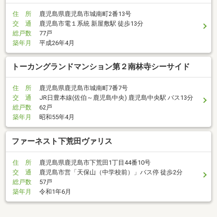
住 所
鹿児島県鹿児島市城南町2番13号
交 通
鹿児島市電１系統 新屋敷駅 徒歩13分
総戸数
77戸
築年月
平成26年4月
トーカングランドマンション第２南林寺シーサイド
住 所
鹿児島県鹿児島市城南町7番7号
交 通
JR日豊本線(佐伯～鹿児島中央) 鹿児島中央駅 バス13分
総戸数
62戸
築年月
昭和55年4月
ファーネスト下荒田ヴァリス
住 所
鹿児島県鹿児島市下荒田1丁目44番10号
交 通
鹿児島市営「天保山（中学校前）」バス停 徒歩2分
総戸数
57戸
築年月
令和1年6月