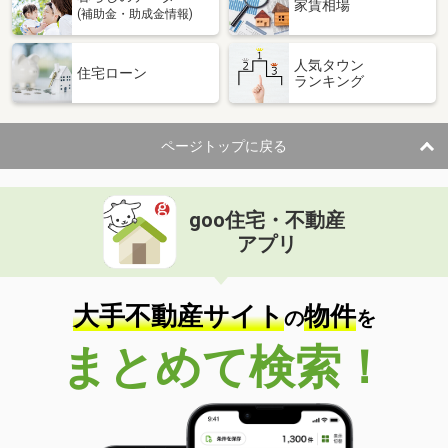
家賃相場
(補助金・助成金情報)
人気タウン
住宅ローン
ランキング
ページトップに戻る
goo住宅・不動産
アプリ
大手不動産サイト
物件
の
を
まとめて検索！