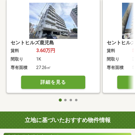
セントヒルズ鹿児島
セントヒル
3.60万円
賃料
賃料
間取り
1K
間取り
3
専有面積
27.26㎡
専有面積
5
詳細を見る
立地に基づいたおすすめ物件情報