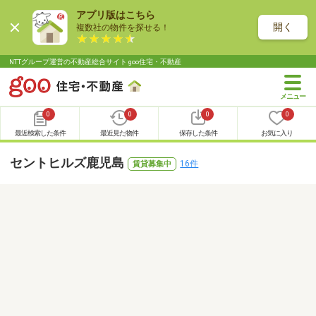
アプリ版はこちら
開く
複数社の物件を探せる！
NTTグループ運営の不動産総合サイト goo住宅・不動産
0
0
0
0
最近検索した条件
最近見た物件
保存した条件
お気に入り
セントヒルズ鹿児島
16件
賃貸募集中