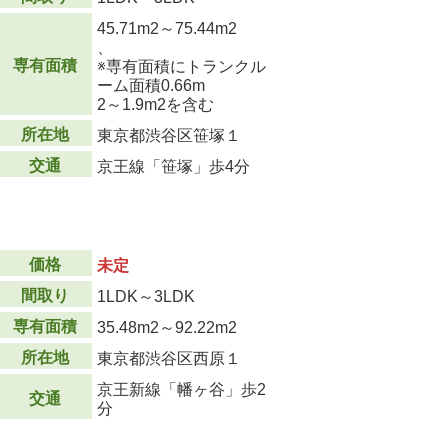
45.71m
2
～75.44m
2
、
専有面積
※専有面積にトランクル
ーム面積0.66m
2
～1.9m
2
を含む
所在地
東京都渋谷区笹塚１
交通
京王線「笹塚」歩4分
価格
未定
間取り
1LDK～3LDK
専有面積
35.48m
2
～92.22m
2
所在地
東京都渋谷区西原１
京王新線「幡ヶ谷」歩2
交通
分