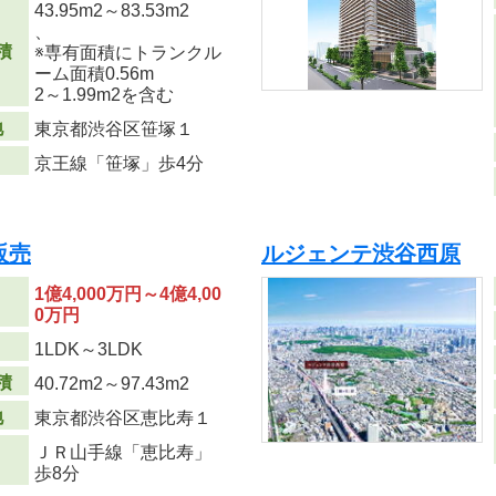
43.95m
2
～83.53m
2
、
積
※専有面積にトランクル
ーム面積0.56m
2
～1.99m
2
を含む
地
東京都渋谷区笹塚１
京王線「笹塚」歩4分
販売
ルジェンテ渋谷西原
1億4,000万円～4億4,00
0万円
り
1LDK～3LDK
積
40.72m
2
～97.43m
2
地
東京都渋谷区恵比寿１
ＪＲ山手線「恵比寿」
歩8分