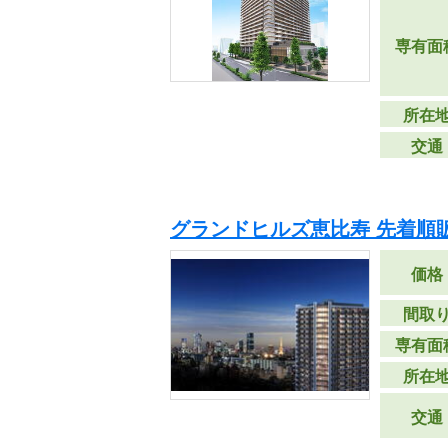
専有面
所在
交通
グランドヒルズ恵比寿 先着順
価格
間取
専有面
所在
交通