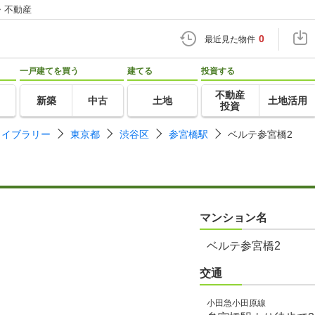
・不動産
0
最近見た物件
一戸建てを買う
建てる
投資する
不動産
新築
中古
土地
土地活用
投資
ライブラリー
東京都
渋谷区
参宮橋駅
ベルテ参宮橋2
マンション名
ベルテ参宮橋2
交通
小田急小田原線