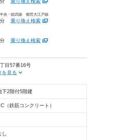
3分
乗り換え検索
JR中央・総武線 都営大江戸線
8分
乗り換え検索
8分
乗り換え検索
丁目57番16号
タを見る
地下2階付5階建
RC（鉄筋コンクリート）
なし