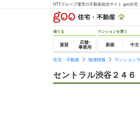
NTTグループ運営の不動産総合サイト goo住宅
借りる
マンションを買う
店舗･
賃貸
新築
中古
事業用
住宅・不動産
地域情報
マンション
セントラル渋谷２４６