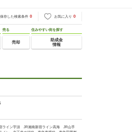
0
0
保存した検索条件
お気に入り
売る
住みやすい街を探す
助成金
売却
情報
６
６
新宿ライン宇須 JR湘南新宿ライン高海 JR山手