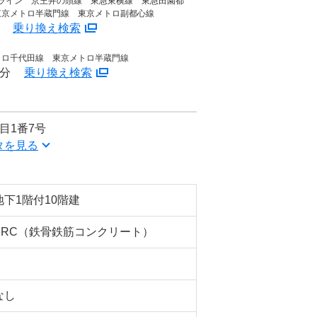
宿ライン 京王井の頭線 東急東横線 東急田園都
東京メトロ半蔵門線 東京メトロ副都心線
分
乗り換え検索
トロ千代田線 東京メトロ半蔵門線
7分
乗り換え検索
目1番7号
タを見る
地下1階付10階建
SRC（鉄骨鉄筋コンクリート）
なし