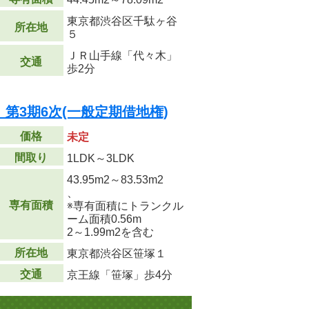
東京都渋谷区千駄ヶ谷
所在地
５
ＪＲ山手線「代々木」
交通
歩2分
第3期6次(一般定期借地権)
価格
未定
間取り
1LDK～3LDK
43.95m
2
～83.53m
2
、
専有面積
※専有面積にトランクル
ーム面積0.56m
2
～1.99m
2
を含む
所在地
東京都渋谷区笹塚１
交通
京王線「笹塚」歩4分