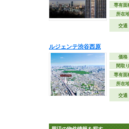
専有面
所在
交通
ルジェンテ渋谷西原
価格
間取
専有面
所在
交通