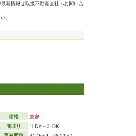
び最新情報は取扱不動産会社へお問い合
さい。
価格
未定
間取り
1LDK～3LDK
専有面積
44.45m
2
～78.09m
2