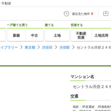
・不動産
0
最近見た物件
一戸建てを買う
建てる
投資する
不動産
新築
中古
土地
土地活用
投資
ライブラリー
東京都
渋谷区
渋谷駅
セントラル渋谷２４
マンション名
セントラル渋谷２４
交通
相鉄・JR直通線 JR湘南