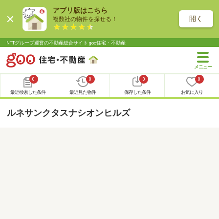
アプリ版はこちら
開く
複数社の物件を探せる！
NTTグループ運営の不動産総合サイト goo住宅・不動産
0
0
0
0
最近検索した条件
最近見た物件
保存した条件
お気に入り
ルネサンクタスナシオンヒルズ