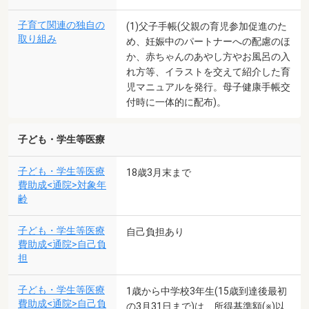
子育て関連の独自の
(1)父子手帳(父親の育児参加促進のた
取り組み
め、妊娠中のパートナーへの配慮のほ
か、赤ちゃんのあやし方やお風呂の入
れ方等、イラストを交えて紹介した育
児マニュアルを発行。母子健康手帳交
付時に一体的に配布)。
子ども・学生等医療
子ども・学生等医療
18歳3月末まで
費助成<通院>対象年
齢
子ども・学生等医療
自己負担あり
費助成<通院>自己負
担
子ども・学生等医療
1歳から中学校3年生(15歳到達後最初
費助成<通院>自己負
の3月31日まで)は、所得基準額(※)以