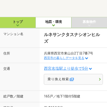
トップ
地図・環境
募集物件
マンション名
ルネサンクタスナシオンヒル
ズ
住所
兵庫県西宮市東山台2丁目7番7号
西宮市の暮らしデータを見る
西宮名塩駅より徒歩で5分
交通
乗り換え検索
総戸数／階建
165戸／地下1階付5階建