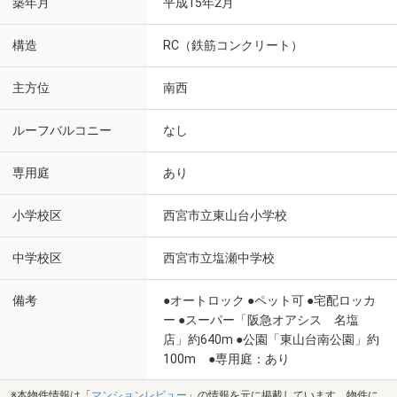
築年月
平成15年2月
構造
RC（鉄筋コンクリート）
主方位
南西
ルーフバルコニー
なし
専用庭
あり
小学校区
西宮市立東山台小学校
中学校区
西宮市立塩瀬中学校
備考
●オートロック ●ペット可 ●宅配ロッカ
ー ●スーパー「阪急オアシス 名塩
店」約640m ●公園「東山台南公園」約
100m ●専用庭：あり
※本物件情報は「
マンションレビュー
」の情報を元に掲載しています。物件に