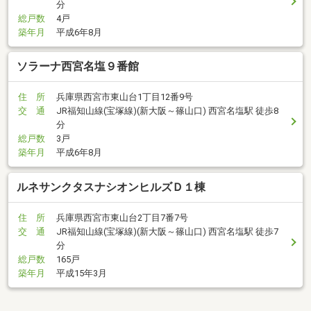
分
総戸数
4戸
築年月
平成6年8月
ソラーナ西宮名塩９番館
住 所
兵庫県西宮市東山台1丁目12番9号
交 通
JR福知山線(宝塚線)(新大阪～篠山口) 西宮名塩駅 徒歩8
分
総戸数
3戸
築年月
平成6年8月
ルネサンクタスナシオンヒルズＤ１棟
住 所
兵庫県西宮市東山台2丁目7番7号
交 通
JR福知山線(宝塚線)(新大阪～篠山口) 西宮名塩駅 徒歩7
分
総戸数
165戸
築年月
平成15年3月