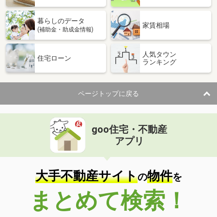
暮らしのデータ
家賃相場
(補助金・助成金情報)
人気タウン
住宅ローン
ランキング
ページトップに戻る
goo住宅・不動産
アプリ
大手不動産サイト
物件
の
を
まとめて検索！