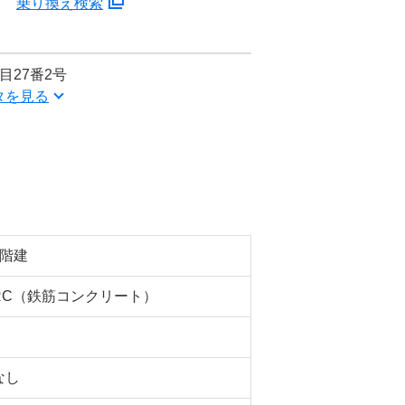
分
乗り換え検索
目27番2号
タを見る
5階建
RC（鉄筋コンクリート）
なし