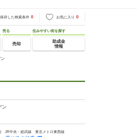
0
0
保存した検索条件
お気に入り
売る
住みやすい街を探す
助成金
売却
情報
デン
デン
速) JR中央・総武線 東京メトロ東西線