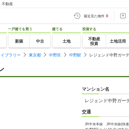
・不動産
0
最近見た物件
一戸建てを買う
建てる
投資する
不動産
新築
中古
土地
土地活用
投資
ライブラリー
東京都
中野区
中野駅
レジェンド中野ガー
ン
マンション名
レジェンド中野ガー
交通
JR中央本線 JR中央線(快