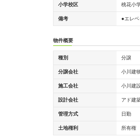
小学校区
桃花小
備考
●エレベ
物件概要
種別
分譲
分譲会社
小川建
施工会社
小川建
設計会社
アド建
管理方式
日勤
土地権利
所有権