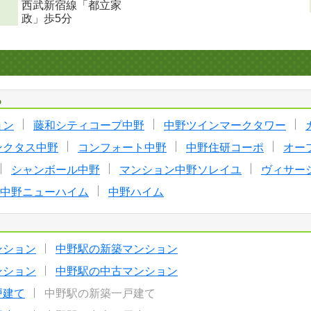
西武新宿線「都立家
政」歩5分
る
ョン
藤和シティコープ中野
中野ツインマークタワー
ンクタス中野
コンフォート中野
中野住研コーポ
オー
シャンボール中野
マンション中野ソレイユ
ヴィサー
中野ニューハイム
中野ハイム
ンション
中野駅の新築マンション
ンション
中野駅の中古マンション
戸建て
中野駅の新築一戸建て