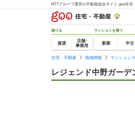
NTTグループ運営の不動産総合サイト goo住宅
借りる
マンションを買う
店舗･
賃貸
新築
中古
事業用
住宅・不動産
地域情報
マンション
レジェンド中野ガーデ