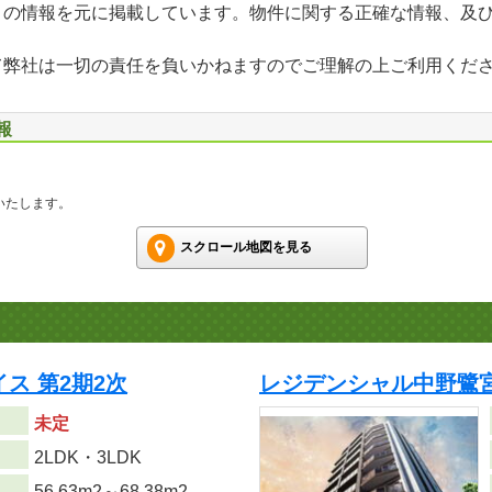
」の情報を元に掲載しています。物件に関する正確な情報、及
て弊社は一切の責任を負いかねますのでご理解の上ご利用くだ
報
いたします。
スクロール地図を見る
ス 第2期2次
レジデンシャル中野鷺
未定
り
2LDK・3LDK
56.63m
2
～68.38m
2