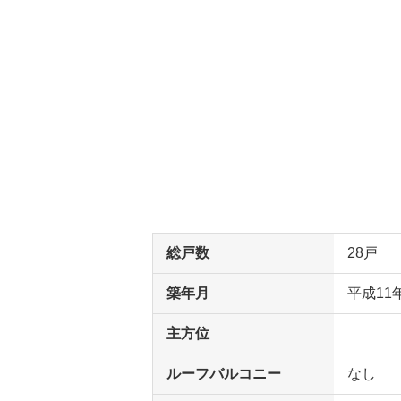
総戸数
28戸
築年月
平成11
主方位
ルーフバルコニー
なし