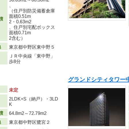
、
（住戸別防災備蓄倉庫
面積0.51m
積
2
・0.63m
2
、住戸別宅配ボックス
面積0.71m
2
含む）
地
東京都中野区東中野５
ＪＲ中央線「東中野」
歩8分
グランドシティタワー
未定
2LDK+S（納戸）・3LD
り
K
積
64.8m
2
～72.79m
2
地
東京都中野区鷺宮２