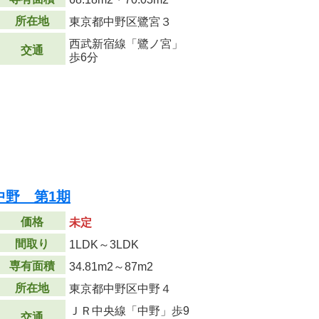
所在地
東京都中野区鷺宮３
西武新宿線「鷺ノ宮」
交通
歩6分
中野 第1期
価格
未定
間取り
1LDK～3LDK
専有面積
34.81m
2
～87m
2
所在地
東京都中野区中野４
ＪＲ中央線「中野」歩9
交通