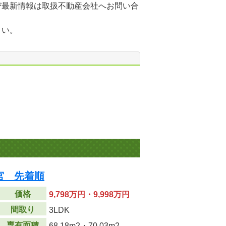
び最新情報は取扱不動産会社へお問い合
さい。
宮 先着順
価格
9,798万円・9,998万円
間取り
3LDK
専有面積
68.18m
2
・70.03m
2