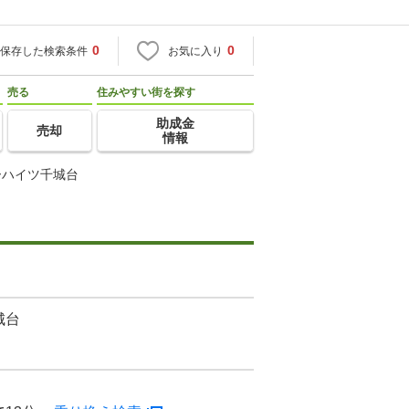
0
0
保存した検索条件
お気に入り
売る
住みやすい街を探す
助成金
売却
情報
ーハイツ千城台
城台