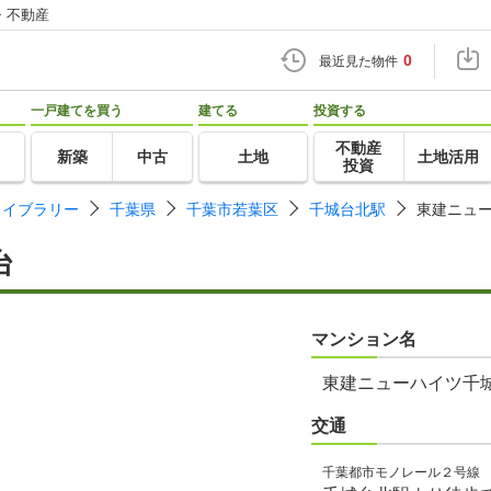
・不動産
0
最近見た物件
一戸建てを買う
建てる
投資する
不動産
新築
中古
土地
土地活用
投資
ライブラリー
千葉県
千葉市若葉区
千城台北駅
東建ニュ
台
マンション名
東建ニューハイツ千
交通
千葉都市モノレール２号線