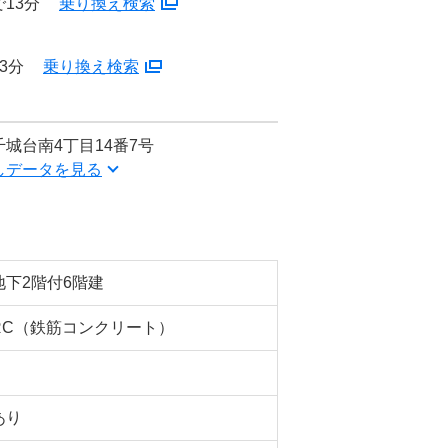
13分
乗り換え検索
3分
乗り換え検索
城台南4丁目14番7号
しデータを見る
地下2階付6階建
RC（鉄筋コンクリート）
あり