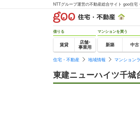
NTTグループ運営の不動産総合サイト goo住宅
借りる
マンションを買う
店舗･
賃貸
新築
中古
事業用
住宅・不動産
地域情報
マンション
東建ニューハイツ千城