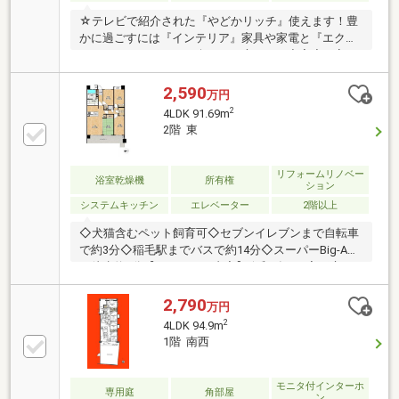
☆テレビで紹介された『やどかリッチ』使えます！豊
かに過ごすには『インテリア』家具や家電と『エクス
テリア』カーポートや楽しめる庭、この充実度で変わ
ってきます。これらを一括で購入でき、その代金を住
宅ローンに組み込むことが可能なサービス、それがや
2,590
万円
どかリッチです。◆頭金０円でもＯＫ！(諸経費含む）
2
4LDK 91.69m
◆アフターサービス充実♪「どこの銀行がいいの？疾
2階 東
病って何？ローン組めるかな？」わからないことが多
い家探しを丁寧にご説明致します♪物件の探し方、ロ
ーンの組み方、知らないと損する税金のこと等トータ
リフォームリノベー
浴室乾燥機
所有権
ション
ルでサポート致します！
システムキッチン
エレベーター
2階以上
◇犬猫含むペット飼育可◇セブンイレブンまで自転車
で約3分◇稲毛駅までバスで約14分◇スーパーBig-Aま
で徒歩約8分【リフォーム内容】令和8年4月完工床、
クロス張替、コンロ交換、トイレ交換、畳表替え【周
辺環境】・Big-A千葉園生店/徒歩約8分/約600ｍ・セブ
2,790
万円
ンイレブン千葉園生団地前店/徒歩約7分/約560ｍ・ウ
2
4LDK 94.9m
エルシア千葉園生店/徒歩約8分/約640ｍ・園生幼稚園
1階 南西
/徒歩約11分/約860ｍ・ウィズダムナーサリースクー
ル/徒歩約4分/約300ｍ・園生坪ノ内公園/徒歩約2分/約
120ｍ・園生小学校/徒歩約10分/約800ｍ・小中台中学
モニタ付インターホ
専用庭
角部屋
ン