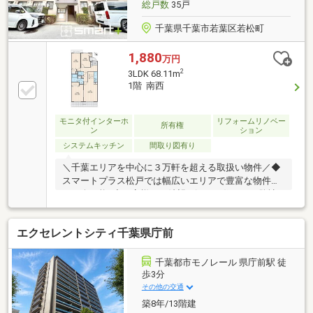
総戸数
35戸
千葉県千葉市若葉区若松町
1,880
万円
2
3LDK 68.11m
1階 南西
モニタ付インターホ
リフォームリノベー
所有権
ン
ション
システムキッチン
間取り図有り
＼千葉エリアを中心に３万軒を超える取扱い物件／◆
スマートプラス松戸では幅広いエリアで豊富な物件を
ご紹介可能♪◆お客様のご希望に沿うお住まいも弊社
ならきっと見つかります！＼住宅ローンならお任せく
ださい！最適な金融機関をご紹介いたします♪／◆借
エクセレントシティ千葉県庁前
入がある・転職したて・過去に金融事故があった・他
社様でダメだった・・・◆スマートプラス松戸にぜひ
一度ご相談ください！通過実績多数ございます♪＼お
千葉都市モノレール 県庁前駅 徒
客様のご都合に合わせてご見学可能！送り迎えもご相
歩3分
談ください♪／◆当日はもちろん、お仕事終わりの夜
その他の交通
間やスキマ時間など短時間でもご案内可能♪◆ご自宅
築8年/13階建