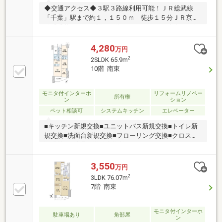
◆交通アクセス◆３駅３路線利用可能！ＪＲ総武線
「千葉」駅まで約１，１５０ｍ 徒歩１５分ＪＲ京葉
線「千葉みなと」駅まで約１，０６０ｍ 徒歩１４分
京成千葉線「西登戸」駅まで約４８０ｍ 徒歩６分◆
お部屋の特徴◆・南東向きバルコニー・１５階建ての
4,280
万円
１４階部分のため眺望良好・ディスポーザー付き◆マ
2
2SLDK 65.9m
ンションの特徴◆・宅配ボックス設置・モニター付き
10階 南東
インターホン＆オートロック
モニタ付インターホ
リフォームリノベー
所有権
ン
ション
ペット相談可
システムキッチン
エレベーター
■キッチン新規交換■ユニットバス新規交換■トイレ新
規交換■洗面台新規交換■フローリング交換■クロス全
面張替え■建具・靴箱交換等
3,550
万円
2
3LDK 76.07m
7階 南東
モニタ付インターホ
駐車場あり
角部屋
ン