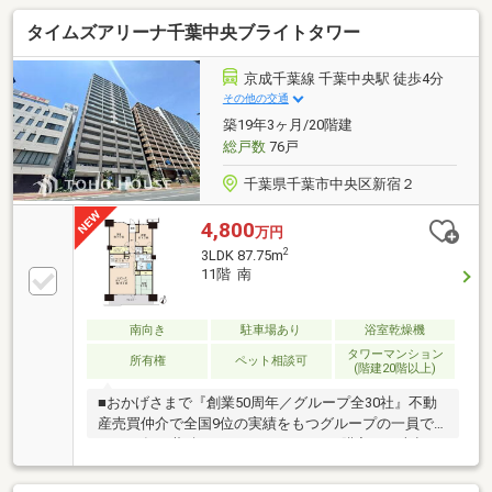
タイムズアリーナ千葉中央ブライトタワー
京成千葉線 千葉中央駅 徒歩4分
その他の交通
築19年3ヶ月/20階建
総戸数
76戸
千葉県千葉市中央区新宿２
4,800
万円
2
3LDK 87.75m
11階 南
南向き
駐車場あり
浴室乾燥機
タワーマンション
所有権
ペット相談可
(階建20階以上)
■おかげさまで『創業50周年／グループ全30社』不動
産売買仲介で全国9位の実績をもつグループの一員で
す。50年の蓄積されたノウハウで、ご購入・ご売却・
お買替え全てをサポート致します。■選ばれ続けて
「お客様の声」2000件以上突破！多くの信頼と感謝の