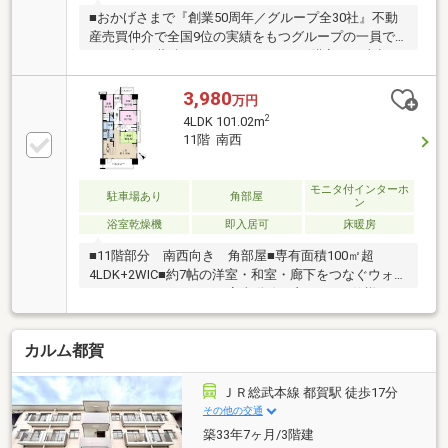
■おかげさまで『創業50周年／グループ全30社』不動
産売買仲介で全国9位の実績をもつグループの一員で
す。50年の蓄積されたノウハウで、ご購入・ご売却・
お買替え全てをサポート致します。■選ばれ続けて
「お客様の声」2000件以上突破！多くの信頼と感謝の
3,980
万円
言葉を頂く、実績と信頼の東宝ハウス船橋にお任せく
2
4LDK 101.02m
ださい。■独自のFP相談【未来カレンダー】資金計画
11階 南西
の漠然とした不安を『見える化』して幸せな未来への
スタートを切りましょう。■業界初の無料アフターサ
ポート【TOHO HOUSE CLUB】ご購入後もお客様の
モニタ付インターホ
駐車場あり
角部屋
ン
『住まい』と『暮らし』の安心・安全を無料で守りま
浴室乾燥機
即入居可
床暖房
す。お気軽にお問合せ下さい！
■11階部分 南西向き 角部屋■専有面積100㎡超
4LDK+2WIC■約7帖の洋室・和室・廊下をつなぐウォー
クインクローゼット ■家事動線の良い2WAY仕様のキ
ッチン・洗面室■LDにTES温水式床暖房■全居室6帖以
上■両面バルコニー■専用使用権付き駐車場(月額2270
カルム都賀
円)■港が見渡せるロケーション■ペット飼育可(飼育細
則有)※その他月額費用：インターネット料1980円・駐
車場管理費2270円※駐車場1台分継承可（サイズ制限あ
ＪＲ総武本線 都賀駅 徒歩17分
り）
その他の交通
築33年7ヶ月/3階建