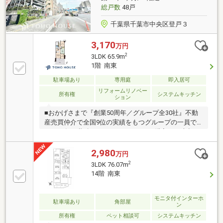
駐車場100%設置○共用部はキッズルーム、パーティル
総戸数
48戸
ーム等有
千葉県千葉市中央区登戸３
3,170
万円
2
3LDK 65.9m
1階 南東
駐車場あり
専用庭
即入居可
リフォームリノベー
所有権
システムキッチン
ション
■おかげさまで『創業50周年／グループ全30社』不動
産売買仲介で全国9位の実績をもつグループの一員で
す。50年の蓄積されたノウハウで、ご購入・ご売却・
お買替え全てをサポート致します。■選ばれ続けて
「お客様の声」2000件以上突破！多くの信頼と感謝の
2,980
万円
言葉を頂く、実績と信頼の東宝ハウス船橋にお任せく
2
3LDK 76.07m
ださい。■独自のFP相談【未来カレンダー】資金計画
14階 南東
の漠然とした不安を『見える化』して幸せな未来への
スタートを切りましょう。■業界初の無料アフターサ
ポート【TOHO HOUSE CLUB】ご購入後もお客様の
モニタ付インターホ
駐車場あり
角部屋
ン
『住まい』と『暮らし』の安心・安全を無料で守りま
所有権
ペット相談可
システムキッチン
す。お気軽にお問合せ下さい！