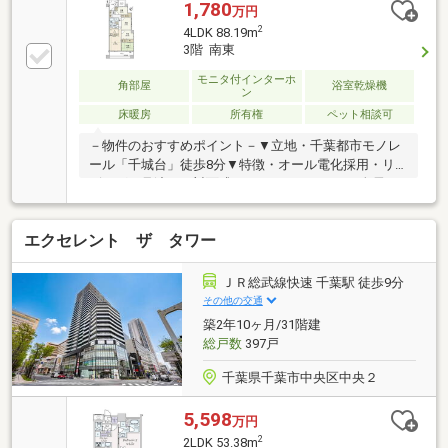
宅ローンに組み込むことが可能なサービス、それがや
1,780
万円
どかリッチです。◆頭金０円でもＯＫ！（諸経費含
2
4LDK 88.19m
む）◆アフターサービス充実♪「どこの銀行がいい
3階 南東
の？疾病って何？ローン組めるかな？」わからないこ
とが多い家探しを丁寧にご説明致します♪物件の探し
モニタ付インターホ
角部屋
浴室乾燥機
ン
方、ローンの組み方、知らないと損する税金のこと等
床暖房
所有権
ペット相談可
トータルでサポート致します！
－物件のおすすめポイント－▼立地・千葉都市モノレ
ール「千城台」徒歩8分▼特徴・オール電化採用・リ
ビングを見渡せる対面式キッチン・WICなど、全居
室・廊下に収納有・バルコニーの奥行きは約2m有・門
扉付の玄関ポーチでプライバシーに配慮・ペット飼育
エクセレント ザ タワー
可能(細則有)▼設備・床暖房(LD部分)・食洗機／IHク
ッキングヒーター・浴室暖房換気乾燥機・宅配ボック
ス▼周辺環境・千葉市立千城台東小学校 徒歩3分(約
ＪＲ総武線快速 千葉駅 徒歩9分
230m)・ロピア千城台店 徒歩6分(約470m)■ ご希望の
その他の交通
住まい探しをお手伝いします ━━━━━・・・物件の
築2年10ヶ月/31階建
詳細・ご相談はお気軽にお問い合わせください。
総戸数
397戸
千葉県千葉市中央区中央２
5,598
万円
2
2LDK 53.38m