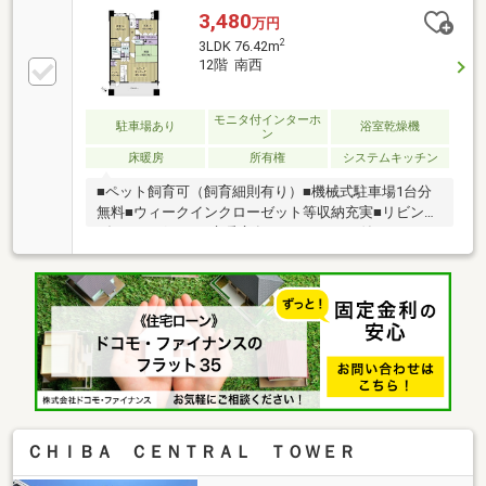
４時間ゴミ出し可能で充実した共用施設。■オートロ
3,480
万円
ック、ＴＶモニタ付インターホン、防犯カメラで安心
2
3LDK 76.42m
です。■ペット可。■千葉みなと駅から徒歩10分、始発
12階 南西
駅が使えて通勤通学にはとても便利です。■LDK15畳
以上。住宅ローン相談会も同時開催中無理のない住宅
ローンの試算やご購入の際にかかる諸費用の概算も行
モニタ付インターホ
駐車場あり
浴室乾燥機
ン
っております。しっかりとした資金計画のアドバイス
床暖房
所有権
システムキッチン
をさせて頂きますので、お気軽にご相談ください。
■ペット飼育可（飼育細則有り）■機械式駐車場1台分
無料■ウィークインクローゼット等収納充実■リビング
ダイニングには、床暖房有り■カウンター付きキッチ
ンには、ディスポーザーを設置■1418サイズの浴室に
は、雨の日に便利な浴室換気暖房乾燥機付き■バルコ
ニーにはスロップシンクがあり、ガーデニングやアウ
トドア用品のお手入れにも便利■総戸数139戸■2022年
大規模修繕工事実施
ＣＨＩＢＡ ＣＥＮＴＲＡＬ ＴＯＷＥＲ