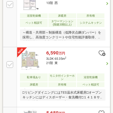
13階 西
浴室乾燥機
床暖房
所有権
タワーマンション
ペット相談可
システムキッチン
(階建20階以上)
～構造・共用部～制振構造（低降伏点鋼ダンパー）を
採用し、高強度コンクリートや住宅性能評価取得、劣
化対策等級3と安心の構造性能。各階ゴミステーショ
ン、顔認証オートロックを含むトリプルセキュリテ
ィ、フィットネスルームなど共用設備も充実。～専有
6,590
万円
部分・仕様～ガスコンロ未使用（食洗機・ディスポー
2
3LDK 65.35m
ザー付）、TES温水式床暖房、浴室暖房乾燥機付の低
21階 東
床ユニットバスを採用。玄関・トイレ・洗面床はタイ
ルへ変更し、タンクレストイレ（自動開閉機能付）を
採用。キッチン・洗面はフィオレストーンへグレード
モニタ付インターホ
駐車場あり
浴室乾燥機
ン
アップ、水栓や浴室照明も上位仕様。リビングにはエ
床暖房
所有権
ペット相談可
コカラット、アクセントクロスを施工しております。
□リビングダイニングにはTES温水式床暖房□オープン
キッチンにはディスポーザー・食洗機付□１４１８サ
イズの浴室□バルコニー側三室のワイドスパン住戸
□「エクセレントウォーター」で暮らしの水が全て浄
水に□シューズインクローゼット・ウォークインクロ
5,650