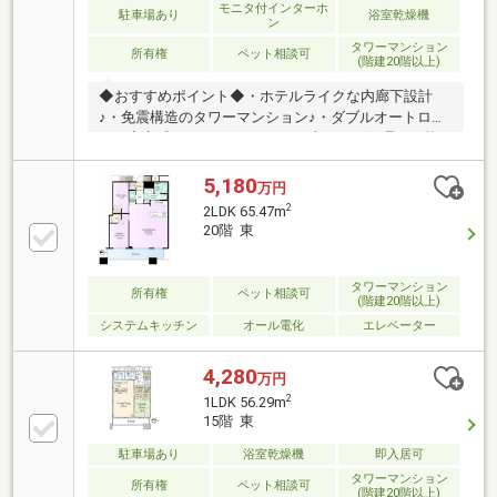
ではなくスタートです。お客様の『住まい』と『暮ら
モニタ付インターホ
駐車場あり
浴室乾燥機
ン
し』の安心と安全を守るサービスを全て無料で提供し
タワーマンション
てます。お気軽にお問合せ下さい！
所有権
ペット相談可
(階建20階以上)
◆おすすめポイント◆・ホテルライクな内廊下設計
♪・免震構造のタワーマンション♪・ダブルオートロッ
クの安心感あるセキュリティ♪・生ごみの処理が可能
なディスポーザー付♪・ペット飼育可能（飼育細則あ
り）♪・シアタールーム・ゲストルーム等の共用施設
5,180
万円
が充実♪・24時間ゴミ出し可能（各階にダストステー
2
2LDK 65.47m
ションの設置）♪・オール電化の採用・エレベータ4基
20階 東
あり♪・マンション1階部分には飲食店等の店舗あり♪
千葉都市モノレール 葭川公園駅 徒歩2分京成電鉄千葉
線 千葉中央駅 徒歩4分総武・中央緩行線 千葉駅 徒歩
タワーマンション
所有権
ペット相談可
(階建20階以上)
10分
システムキッチン
オール電化
エレベーター
4,280
万円
2
1LDK 56.29m
15階 東
駐車場あり
浴室乾燥機
即入居可
タワーマンション
所有権
ペット相談可
(階建20階以上)