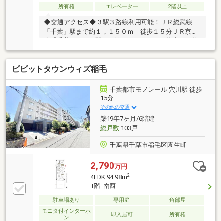
所有権
エレベーター
2階以上
◆交通アクセス◆３駅３路線利用可能！ＪＲ総武線
「千葉」駅まで約１，１５０ｍ 徒歩１５分ＪＲ京葉
線「千葉みなと」駅まで約１，０６０ｍ 徒歩１４分
京成千葉線「西登戸」駅まで約４８０ｍ 徒歩６分◆
お部屋の特徴◆・南東向きバルコニー・１５階建ての
ビビットタウンウィズ稲毛
７階部分・浴室１４１８サイズ・ディスポーザー付き
◆マンションの特徴◆・宅配ボックス設置・モニター
付きインターホン＆オートロック
千葉都市モノレール 穴川駅 徒歩
15分
その他の交通
築19年7ヶ月/6階建
総戸数
103戸
千葉県千葉市稲毛区園生町
2,790
万円
2
4LDK 94.98m
1階 南西
駐車場あり
専用庭
角部屋
モニタ付インターホ
即入居可
所有権
ン