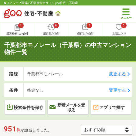
NTTグループ運営の不動産総合サイト goo住宅・不動産
1
0
0
0
最近検索した条件
最近見た物件
保存した条件
お気に入り
千葉都市モノレール（千葉県）の中古マンション
物件一覧
路線
変更する
千葉都市モノレール
条件
変更する
指定なし
新着メールを受
検索条件を保存
アプリで探す
取る
951
件
が該当しました。