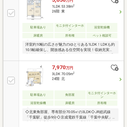
万円
ーゼット等の豊富な収納□ハンドレスキー、顔認証解
2
1LDK 53.38m
錠採用□ホテルライクな内廊下設計□各階ゴミステーシ
26階 東
ョン完備で２４時間ゴミ捨て可能（細則有）□不在時
に便利な宅配ボックス□制震構造□ライブラリーコーナ
ー・パーティルーム・キッズルーム・フィットネスル
モニタ付インターホ
駐車場あり
浴室乾燥機
ン
ーム等の充実した共用施設□１階部分には２４時間営
床暖房
所有権
ペット相談可
業のスーパー（西友千葉中央店）
洋室約10帖の広さが魅力のゆとりある1LDK！LDKも約
10.5帖確保し、開放感ある住空間を実現！収納充実で
生活動線も良好、床暖房付きのリビングで快適にお過
ごしいただけます！朝日が差し込む東向きで、明るさ
と清潔感のある室内が魅力です！
7,970
万円
2
3LDK 70.05m
24階 北
モニタ付インターホ
駐車場あり
角部屋
ン
浴室乾燥機
床暖房
所有権
◇北東角部屋、専有部分70.05㎡の3LDK◇JR総武線
「千葉駅」徒歩9分◇京成電鉄千葉線「千葉中央駅」
徒歩5分◇千葉都市モノレール線「葭川公園駅」徒歩2