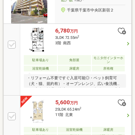
千葉県千葉市中央区新宿２
6,780
万円
2
3LDK 72.55m
3階 南西
モニタ付インターホ
駐車場あり
角部屋
ン
浴室乾燥機
床暖房
所有権
・リフォーム不要ですぐ入居可能◎・ペット飼育可
（犬・猫、規約有）・オーブンレンジ、広い食洗機付
き・家事や料理を快適にサポート・LD部分にTES式床
暖房を設置・SIC、WICなど豊富な収納・宅配ボックス
やパーティルームなど共用設備も充実～不動産に関す
5,600
万円
る様々な悩みに【専門コンシェルジュ】がお応えしま
2
2SLDK 65.24m
す～弊社はいわゆる「不動産営業」ではありません。
11階 北東
買って終わりではない、お客様目線のお付き合いを追
求します物件詳細を知りたい方は下記よりお問合せく
ださい予約お問合せ専用ダイヤル【0120-963-221】
駐車場あり
浴室乾燥機
床暖房