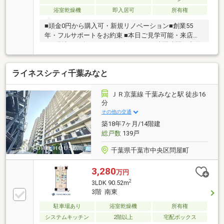
校/徒歩約9分/約700ｍ
浴室乾燥機
即入居可
所有権
■頭金0円から購入可・新規リノベーション■創業55
年・フルサポートをお約束 ■本日ご見学可能・来店不
要■現地にて全てサポート致します■ □隙間時間で内覧
OK□
ライネスシティ千葉みなと
ＪＲ京葉線 千葉みなと駅 徒歩16
分
その他の交通
築18年7ヶ月/14階建
総戸数
139戸
千葉県千葉市中央区問屋町
3,280
万円
2
3LDK 90.52m
3階 南東
駐車場あり
浴室乾燥機
所有権
システムキッチン
2階以上
宅配ボックス