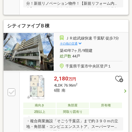
分！新規リノベーション物件！【新規リフォーム内
容】フローリング新規張替・クロス新規張替・建具新
規交換・給湯器新規交換・システムキッチン新規交換
（浄水器・食器洗乾燥機付）・ユニットバス新規交換
シティファイブＢ棟
（浴室換気乾燥機付）・独立洗面台新規交換・トイレ
新規交換・完工後クリーニング・引渡前鍵交換 他
(2026年7月上旬完成予定)
ＪＲ総武線快速 千葉駅 徒歩7分
その他の交通
築43年7ヶ月/9階建
総戸数
44戸
千葉県千葉市中央区登戸１
2,180
万円
2
4LDK 76.96m
6階 南
南向き
角部屋
所有権
2階以上
間取り図有り
・複合商業施設「そごう千葉店」まで約３９０ｍの立
地・角部屋・コンビニエンスストア、スーパーマーケ