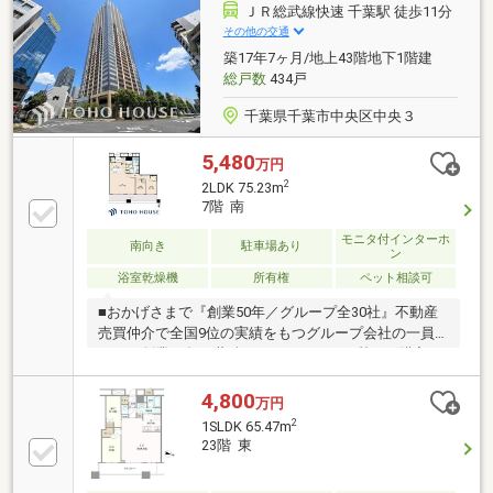
ＪＲ総武線快速 千葉駅 徒歩11分
その他の交通
築17年7ヶ月/地上43階地下1階建
総戸数
434戸
千葉県千葉市中央区中央３
5,480
万円
2
2LDK 75.23m
7階 南
モニタ付インターホ
南向き
駐車場あり
ン
浴室乾燥機
所有権
ペット相談可
■おかげさまで『創業50年／グループ全30社』不動産
売買仲介で全国9位の実績をもつグループ会社の一員
です！創業50年の蓄積されたノウハウを基にご購入・
ご売却・お買替え全てをサポート致します！■独自の
FP相談【未来カレンダー】住宅購入の資金計画は未来
4,800
万円
を見据えて立てなければいけません。漠然とした不安
2
1SLDK 65.47m
や悩みを『見える化』して幸せな未来へのスタートを
23階 東
切りましょう。■業界初の無料アフターサポート
【TOHO HOUSE CLUB】『住まい』のご購入はゴール