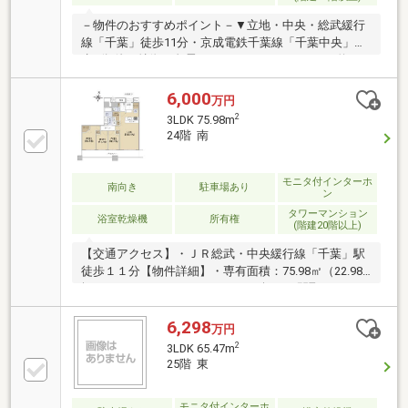
－物件のおすすめポイント－▼立地・中央・総武緩行
線「千葉」徒歩11分・京成電鉄千葉線「千葉中央」徒
歩4分 他▼特徴・免震タワーレジデンス・LDKは約16.1
帖、対面式キッチン採用・キッチンと洗面室が近く、
家事動線良好・ゲストルーム等の共用施設有・ホテル
6,000
万円
ライクな内廊下設計・24時間有人管理・ペット飼育可
2
3LDK 75.98m
能(規則有)・即お引渡し可能(残金精算後)▼設備・オー
24階 南
ル電化・ダブルオートロック▼周辺環境・業務スーパ
ー千葉中央店 徒歩1分(約40m)■ ご希望の住まい探しを
お手伝いします ━━━━━・・・物件の詳細・ご相談
モニタ付インターホ
南向き
駐車場あり
ン
はお気軽にお問い合わせください。
タワーマンション
浴室乾燥機
所有権
(階建20階以上)
【交通アクセス】・ＪＲ総武・中央緩行線「千葉」駅
徒歩１１分【物件詳細】・専有面積：75.98㎡（22.98
坪）・バルコニー：15.56㎡（4.70坪）・間取り：
3LDK・ペット飼育可能（管理規約等による制限あ
り）・地下1階付き43階建24階部分・南向きバルコニ
6,298
万円
ー（陽当たり通風良好）
2
3LDK 65.47m
25階 東
モニタ付インターホ