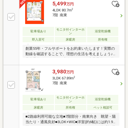
「お客様の声」2000件以上突破！多くの信頼と感謝の
5,499
万円
言葉を頂く、実績と信頼の東宝ハウス船橋にお任せく
2
4LDK 80.7m
ださい。■独自のFP相談【未来カレンダー】資金計画
7階 南東
の漠然とした不安を『見える化』して幸せな未来への
スタートを切りましょう。■業界初の無料アフターサ
ポート【TOHO HOUSE CLUB】ご購入後もお客様の
モニタ付インターホ
駐車場あり
浴室乾燥機
ン
『住まい』と『暮らし』の安心・安全を無料で守りま
即入居可
床暖房
所有権
す。お気軽にお問合せ下さい！
創業55年・フルサポートをお約束いたします！実際の
動線を確認することで、理想の生活を考えましょう♪
見学予約ボタンより、連絡不要ですぐ内見予約が可能
です・物件おすすめポイント・□大画面ＴＶも余裕、
インテリアプランが考えやすいワイドなリビング■お
3,980
万円
子様のお留守番にも安心、訪問者を確認できるＴＶモ
2
3LDK 67.89m
ニタ・インタホン付き□全居室収納付きで「自分の物
7階 南東
は自分でしまう」が自然に身に付く間取り■浴室には
浴室乾燥機つき、湿気を排しカビ防止に大活躍。冬季
のヒートショック緩和に
モニタ付インターホ
駐車場あり
浴室乾燥機
ン
床暖房
所有権
ペット相談可
■2路線利用可能な立地■7階部分・南東向き 眺望・陽
当たり・通風良好■3LDK+WIC■洋室(約6帖)には約1.9
帖のWIC ■バルコニーに面したキッチンには便利な勝