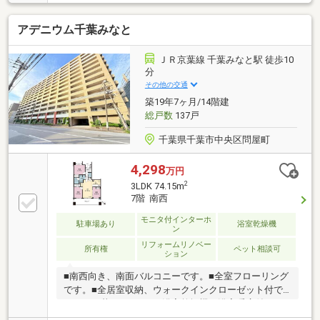
心のオートロック、モニター付きインターホン■設備
充実（浴室乾燥機、ウォッシュレット付きトイレ等）
アデニウム千葉みなと
■室内丁寧にご使用です。
ＪＲ京葉線 千葉みなと駅 徒歩10
分
その他の交通
築19年7ヶ月/14階建
総戸数
137戸
千葉県千葉市中央区問屋町
4,298
万円
2
3LDK 74.15m
7階 南西
モニタ付インターホ
駐車場あり
浴室乾燥機
ン
リフォームリノベー
所有権
ペット相談可
ション
■南西向き、南面バルコニーです。■全室フローリング
です。■全居室収納、ウォークインクローゼット付で
スッキリ暮らせます。■浴室乾燥機、浴室暖房付でバ
スタイムを快適に過ごせます。■宅配ボックス付、２