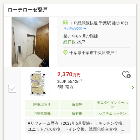
ローテローゼ登戸
ＪＲ総武線快速 千葉駅 徒歩10分
その他の交通
築31年6ヶ月/7階建
総戸数
25戸
千葉県千葉市中央区登戸１
2,370
万円
2
2LDK 56.12m
5階 南西
モニタ付インターホ
駐車場あり
角部屋
ン
浴室乾燥機
所有権
システムキッチン
■リフォーム歴有（2023年5月実施）：キッチン交換、
ユニットバス交換、トイレ交換、洗面化粧台交換、給
湯器交換、全室クロス貼替、フローリング上張等■安