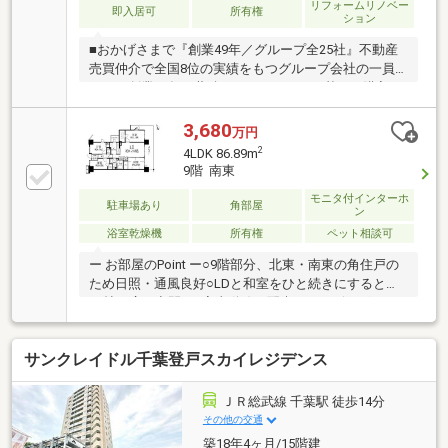
リフォームリノベー
即入居可
所有権
ション
■おかげさまで『創業49年／グループ全25社』不動産
売買仲介で全国8位の実績をもつグループ会社の一員
です！創業48年の蓄積されたノウハウを基にご購入・
ご売却・お買替え全てをサポート致します！■独自の
FP相談【未来カレンダー】住宅購入の資金計画は未来
3,680
万円
を見据えて立てなければいけません。漠然とした不安
2
4LDK 86.89m
や悩みを『見える化』して幸せな未来へのスタートを
9階 南東
切りましょう。■業界初の無料アフターサポート
モニタ付インターホ
【TOHO HOUSE CLUB】『住まい』のご購入はゴール
駐車場あり
角部屋
ン
ではなくスタートです。お客様の『住まい』と『暮ら
浴室乾燥機
所有権
ペット相談可
し』の安心と安全を守るサービスを全て無料で提供し
てます。お気軽にお問合せ下さい！
ー お部屋のPoint ー○9階部分、北東・南東の角住戸の
ため日照・通風良好○LDと和室をひと続きにすると約
18帖の広々空間に○家事動線を配慮したリビングイン
の洗面室○勝手口のあるキッチン○豊富な収納
（2WIC、押入、物入等）○充実の設備（食洗機、水洗
サンクレイドル千葉登戸スカイレジデンス
一体型浄水器、ディスポーザー、浴室換気暖房乾燥
機）○2つの洋室は2面採光○スロップシンク付きのL字
型バルコニー○ペット飼育可（細則有）ー マンション
ＪＲ総武線 千葉駅 徒歩14分
Point ー○395戸の大規模マンション○施工：新日本建設
その他の交通
株式会社、株式会社長谷工コーポレーション○自走式
築18年4ヶ月/15階建