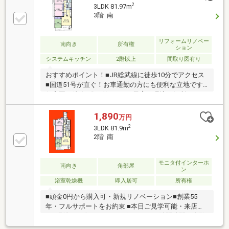
どかリッチです。◆頭金０円でもＯＫ！(諸経費含む）
2
3LDK 81.97m
◆アフターサービス充実♪「どこの銀行がいいの？疾
3階 南
病って何？ローン組めるかな？」わからないことが多
い家探しを丁寧にご説明致します♪物件の探し方、ロ
ーンの組み方、知らないと損する税金のこと等トータ
リフォームリノベー
南向き
所有権
ション
ルでサポート致します！
システムキッチン
2階以上
間取り図有り
おすすめポイント！■JR総武線に徒歩10分でアクセス
■国道51号が直ぐ！お車通勤の方にも便利な立地です■
保育園が徒歩6分（約500ｍ）子育て環境も便利です
◆◆見学ご希望のお客様◆◆いつでもお気軽にお問合
せください♪毎週水曜日・第1～3火曜日は定休日とな
1,890
万円
ります。
2
3LDK 81.9m
2階 南
モニタ付インターホ
南向き
角部屋
ン
浴室乾燥機
即入居可
所有権
■頭金0円から購入可・新規リノベーション■創業55
年・フルサポートをお約束 ■本日ご見学可能・来店不
要■現地にて全てサポート致します■ □隙間時間で内覧
OK□