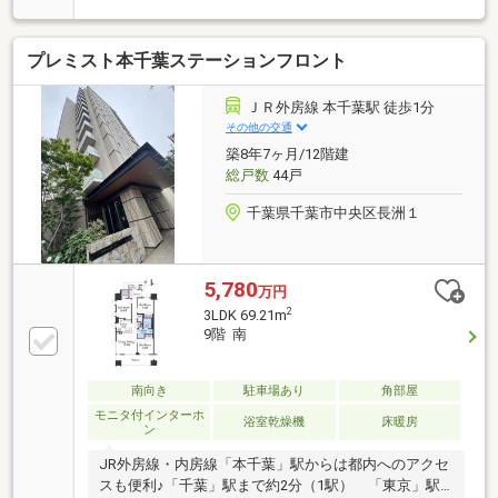
手口■食洗機・ディスポーザー・浄水器付きシステム
キッチン 物入付き■24時間ゴミ出し可能■ペット飼育
プレミスト本千葉ステーションフロント
可(細則有)
ＪＲ外房線 本千葉駅 徒歩1分
その他の交通
築8年7ヶ月/12階建
総戸数
44戸
千葉県千葉市中央区長洲１
5,780
万円
2
3LDK 69.21m
9階 南
南向き
駐車場あり
角部屋
モニタ付インターホ
浴室乾燥機
床暖房
ン
JR外房線・内房線「本千葉」駅からは都内へのアクセ
スも便利♪「千葉」駅まで約2分（1駅） 「東京」駅