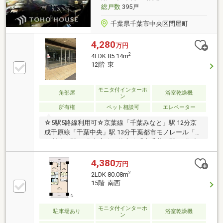
総戸数
395戸
千葉県千葉市中央区問屋町
4,280
万円
2
4LDK 85.14m
12階 東
モニタ付インターホ
角部屋
浴室乾燥機
ン
所有権
ペット相談可
エレベーター
☆5駅5路線利用可☆京葉線「千葉みなと」駅 12分京
成千原線「千葉中央」駅 13分千葉都市モノレール「市
役所前」駅 10分内房線・外房線「本千葉」駅 13分総
武本線「千葉」駅 19分問屋町エリアは大型の公園と海
に囲まれており近年再開発が進む千葉みなとエリアの
4,380
万円
利便性もあり住みやすい環境スーパー・コンビニ・ド
2
2LDK 80.08m
ラッグストアなど徒歩圏内にあり生活利便性良好♪物
15階 南西
件のPOINT・高層階のため通風・眺望良好・浴室乾燥
機有・スロップシンク有・温水洗浄便座有・食器洗浄
乾燥機有・ディスポーザー有・ペット相談可（細則
モニタ付インターホ
駐車場あり
浴室乾燥機
ン
有）・宅配ボックス有・24時間ゴミ捨て可