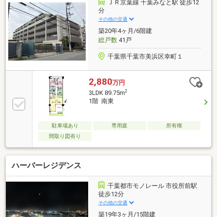
二重天井構造・ダブルオートロックシステム採用・24
ＪＲ京葉線 千葉みなと駅 徒歩12
時間換気システム・ホテルライクな内廊下設計・アウ
分
トフレーム工法のため、お部屋を広く使えます・シア
その他の交通
タールーム、ゲストルーム、集会室、ペットコーナー
築20年4ヶ月/6階建
あり※一部有償
総戸数
41戸
千葉県千葉市美浜区幸町１
2,880
万円
2
3LDK 89.75m
1階 南東
駐車場あり
専用庭
所有権
間取り図有り
ハーバーレジデンス
千葉都市モノレール 市役所前駅
徒歩12分
その他の交通
築19年3ヶ月/15階建