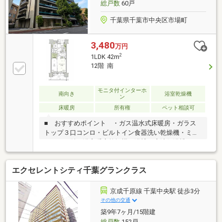
や最寄り駅などへのご送迎もお任せください！
総戸数
60戸
千葉県千葉市中央区市場町
3,480
万円
2
1LDK 42m
12階 南
モニタ付インターホ
南向き
浴室乾燥機
ン
床暖房
所有権
ペット相談可
■ おすすめポイント ・ガス温水式床暖房・ガラス
トップ３口コンロ・ビルトイン食器洗い乾燥機・ミス
トサウナ付き浴室暖房乾燥機・浴槽は魔法便浴槽・キ
ッチンはホーローパネル・手洗いカウンター付タンク
レストイレ・照明付三面鏡 洗面化粧台・断熱性に優
エクセレントシティ千葉グランクラス
れた複層ガラス・シューズインクローク・ＬＤと洋室
５．０畳の間仕切りはスライディングウォール仕様・
オーダメイド食器棚付・ＬＤエアコン付・洋室ホスク
京成千原線 千葉中央駅 徒歩3分
リーン付・玄関手摺り付・宅配ＢＯＸ
その他の交通
築9年7ヶ月/15階建
総戸数
152戸