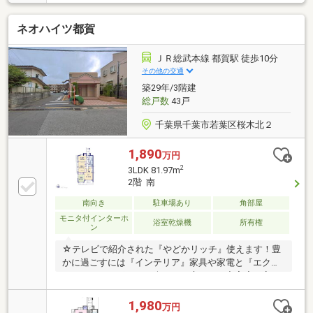
分◇ペット飼育可能（但し、管理規約による制限あ
り）～充実した設備・仕様～◎LDに床暖房 ◎ディス
ネオハイツ都賀
ポーザー ◎食器洗浄乾燥機◎浄水器一体型水栓 ◎
浴室暖房乾燥機 ◎オートバス◎車寄せ ◎24時間セ
キュリティ ◎宅配ボックス ◎24時間ゴミ出し可
ＪＲ総武本線 都賀駅 徒歩10分
その他の交通
築29年/3階建
総戸数
43戸
千葉県千葉市若葉区桜木北２
1,890
万円
2
3LDK 81.97m
2階 南
南向き
駐車場あり
角部屋
モニタ付インターホ
浴室乾燥機
所有権
ン
☆テレビで紹介された『やどかリッチ』使えます！豊
かに過ごすには『インテリア』家具や家電と『エクス
テリア』カーポートや楽しめる庭、この充実度で変わ
ってきます。これらを一括で購入でき、その代金を住
宅ローンに組み込むことが可能なサービス、それがや
1,980
万円