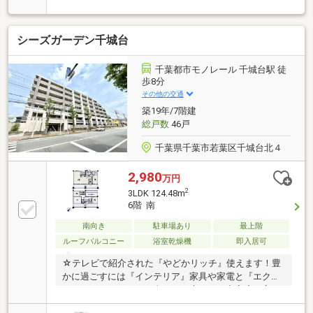
ットが徒歩５分圏内・ＪＲや京成など複数路線使用可
能・「ペリエ千葉（千葉駅直結）」「そごう千葉店」
等、多様な商業施設が集まる「千葉」駅周辺が生活圏
シーズガーデン千城台
内・南向きバルコニーに面したダイニングキッチン・
２面採光の和室（約６畳）
千葉都市モノレール 千城台駅 徒
歩8分
その他の交通
築19年/7階建
総戸数
46戸
千葉県千葉市若葉区千城台北４
2,980
万円
2
3LDK 124.48m
6階 南
南向き
駐車場あり
最上階
ルーフバルコニー
浴室乾燥機
即入居可
☆テレビで紹介された『やどかリッチ』使えます！豊
かに過ごすには『インテリア』家具や家電と『エクス
テリア』カーポートや楽しめる庭、この充実度で変わ
ってきます。これらを一括で購入でき、その代金を住