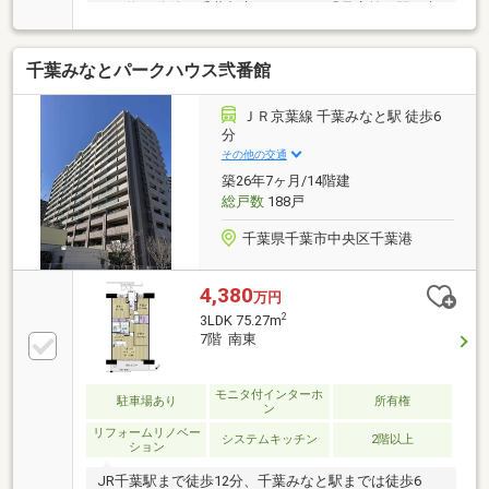
まで約50分他に千葉都市モノレール「県庁前」駅・京
成電鉄「千葉中央」駅も徒歩圏内にあり、複数路線使
い分け可能☆駅前の利便性はもちろん、官庁街・行政
千葉みなとパークハウス弐番館
エリアのため落ち着いた雰囲気も感じられて魅力的♪
日本のさくら名所100選にも選ばれた「亥鼻公園（千
葉城）」など自然を身近に感じられる環境も◎▽物件
ＪＲ京葉線 千葉みなと駅 徒歩6
のPOINT▽・全居室収納有・２４時間ゴミ出し可・エ
分
レベーター有・宅配ボックス有・ペット相談可・浴室
その他の交通
乾燥機有・温水洗浄便座有・食洗乾燥機有※サービス
築26年7ヶ月/14階建
バルコニー３．０５m2有
総戸数
188戸
千葉県千葉市中央区千葉港
4,380
万円
2
3LDK 75.27m
7階 南東
モニタ付インターホ
駐車場あり
所有権
ン
リフォームリノベー
システムキッチン
2階以上
ション
JR千葉駅まで徒歩12分、千葉みなと駅までは徒歩6