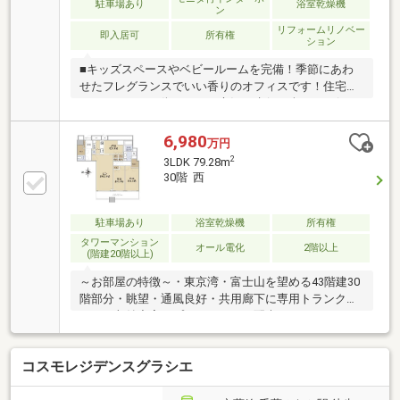
駐車場あり
浴室乾燥機
ン
リフォームリノベー
即入居可
所有権
ション
■キッズスペースやベビールームを完備！季節にあわ
せたフレグランスでいい香りのオフィスです！住宅ロ
ーンのことや、街のこと、市況の先行き含めてお伝え
させていただきます！！■独自のFP相談【未来カレン
ダー】住宅購入の資金計画は未来を見据えて立てなけ
6,980
万円
ればいけません。漠然とした不安や悩みを『見える
2
3LDK 79.28m
化』して幸せな未来へのスタートを切りましょう。■
30階 西
業界初の無料アフターサポート【TOHO HOUSE
CLUB】『住まい』のご購入はゴールではなくスタート
です。お客様の『住まい』と『暮らし』の安心と安全
駐車場あり
浴室乾燥機
所有権
を守るサービスを全て無料で提供しています。詳細は
タワーマンション
オール電化
2階以上
(階建20階以上)
お気軽にお問合せ下さい！
～お部屋の特徴～・東京湾・富士山を望める43階建30
階部分・眺望・通風良好・共用廊下に専用トランクル
ーム・収納充実・プライバシーに配慮されたアルコー
ブ・独立型キッチンのため、お部屋ににおいが付きに
くいです・IHクッキングヒーター～マンションの特徴
コスモレジデンスグラシエ
～・免震タワーレジデンス・オール電化・ペット飼育
可（飼育細則あり）・24時間ゴミ出し可能・二重床・