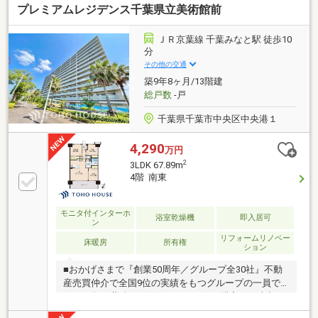
プレミアムレジデンス千葉県立美術館前
言葉を頂く、実績と信頼の東宝ハウス船橋にお任せく
ださい。■独自のFP相談【未来カレンダー】資金計画
の漠然とした不安を『見える化』して幸せな未来への
ＪＲ京葉線 千葉みなと駅 徒歩10
スタートを切りましょう。■業界初の無料アフターサ
分
ポート【TOHO HOUSE CLUB】ご購入後もお客様の
その他の交通
『住まい』と『暮らし』の安心・安全を無料で守りま
築9年8ヶ月/13階建
す。お気軽にお問合せ下さい！
総戸数
-戸
千葉県千葉市中央区中央港１
4,290
万円
2
3LDK 67.89m
4階 南東
モニタ付インターホ
浴室乾燥機
即入居可
ン
リフォームリノベー
床暖房
所有権
ション
■おかげさまで『創業50周年／グループ全30社』不動
産売買仲介で全国9位の実績をもつグループの一員で
す。50年の蓄積されたノウハウで、ご購入・ご売却・
お買替え全てをサポート致します。■選ばれ続けて