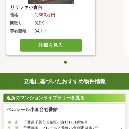
リリファ小倉台
1,380万円
価格
間取り
3LDK
専有面積
84.1㎡
詳細を見る
立地に基づいたおすすめ物件情報
近所のマンションライブラリーを見る
ベルレール小倉台壱番館
住 所
千葉県千葉市若葉区小倉町1751番36号
交 通
千葉都市モノレール２号線 小倉台駅 徒歩7分