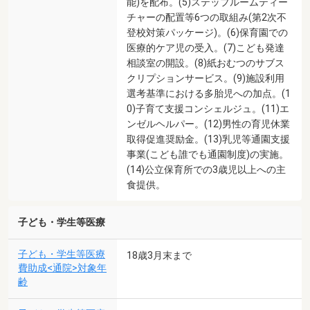
能)を配布。(5)ステップルームティー
チャーの配置等6つの取組み(第2次不
登校対策パッケージ)。(6)保育園での
医療的ケア児の受入。(7)こども発達
相談室の開設。(8)紙おむつのサブス
クリプションサービス。(9)施設利用
選考基準における多胎児への加点。(1
0)子育て支援コンシェルジュ。(11)エ
ンゼルヘルパー。(12)男性の育児休業
取得促進奨励金。(13)乳児等通園支援
事業(こども誰でも通園制度)の実施。
(14)公立保育所での3歳児以上への主
食提供。
子ども・学生等医療
子ども・学生等医療
18歳3月末まで
費助成<通院>対象年
齢