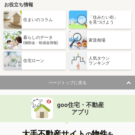
お役立ち情報
「住みたい街」
住まいのコラム
を見つけよう
暮らしのデータ
家賃相場
(補助金・助成金情報)
人気タウン
住宅ローン
ランキング
ページトップに戻る
goo住宅・不動産
アプリ
大手不動産サイト
物件
の
を