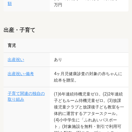
額
万円
出産・子育て
育児
出産祝い
あり
出産祝い-備考
4ヶ月児健康診査の対象の赤ちゃんに
絵本を贈呈。
子育て関連の独自の
(1)6年連続待機児童ゼロ。(2)2年連続
取り組み
子どもルーム待機児童ゼロ。(3)放課
後児童クラブと放課後子ども教室を一
体的に運営するアフタースクール。
(4)小中学生に「ふれあいパスポー
ト」(対象施設を無料・割引で利用可