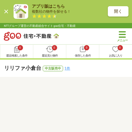
アプリ版はこちら
開く
複数社の物件を探せる！
NTTグループ運営の不動産総合サイト goo住宅・不動産
0
0
0
0
最近検索した条件
最近見た物件
保存した条件
お気に入り
リリファ小倉台
1件
中古販売中