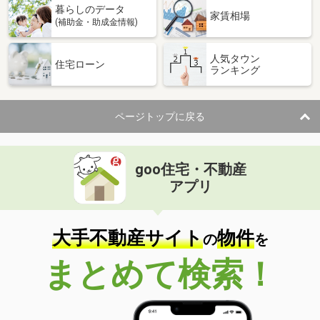
暮らしのデータ
家賃相場
(補助金・助成金情報)
人気タウン
住宅ローン
ランキング
ページトップに戻る
goo住宅・不動産
アプリ
大手不動産サイト
物件
の
を
まとめて検索！