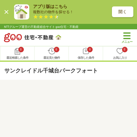
アプリ版はこちら
開く
複数社の物件を探せる！
NTTグループ運営の不動産総合サイト goo住宅・不動産
0
0
0
0
最近検索した条件
最近見た物件
保存した条件
お気に入り
サンクレイドル千城台パークフォート