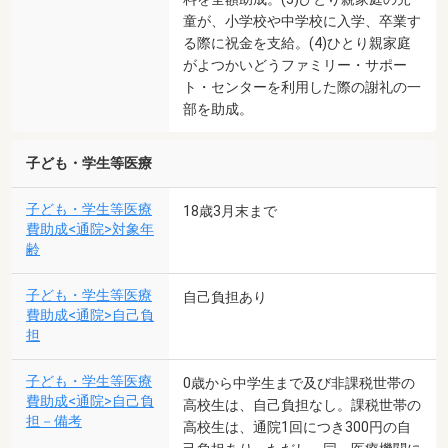
童が、小学校や中学校に入学、卒業す
る際に祝金を支給。(4)ひとり親家庭
がよつかいどうファミリー・サポー
ト・センターを利用した際の謝礼の一
部を助成。
子ども・学生等医療
子ども・学生等医療
18歳3月末まで
費助成<通院>対象年
齢
子ども・学生等医療
自己負担あり
費助成<通院>自己負
担
子ども・学生等医療
0歳から中学生まで及び非課税世帯の
費助成<通院>自己負
高校生は、自己負担なし。課税世帯の
担－備考
高校生は、通院1回につき300円の自