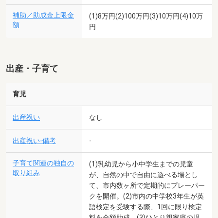
補助／助成金上限金
(1)8万円(2)100万円(3)10万円(4)10万
額
円
出産・子育て
育児
出産祝い
なし
出産祝い-備考
-
子育て関連の独自の
(1)乳幼児から小中学生までの児童
取り組み
が、自然の中で自由に遊べる場とし
て、市内数ヶ所で定期的にプレーパー
クを開催。(2)市内の中学校3年生が英
語検定を受験する際、1回に限り検定
料を全額助成。(3)ひとり親家庭の児