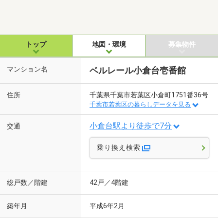
トップ
地図・環境
募集物件
マンション名
ベルレール小倉台壱番館
住所
千葉県千葉市若葉区小倉町1751番36号
千葉市若葉区の暮らしデータを見る
小倉台駅より徒歩で7分
交通
乗り換え検索
総戸数／階建
42戸／4階建
築年月
平成6年2月