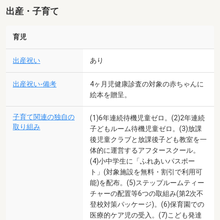
出産・子育て
育児
出産祝い
あり
出産祝い-備考
4ヶ月児健康診査の対象の赤ちゃんに
絵本を贈呈。
子育て関連の独自の
(1)6年連続待機児童ゼロ。(2)2年連続
取り組み
子どもルーム待機児童ゼロ。(3)放課
後児童クラブと放課後子ども教室を一
体的に運営するアフタースクール。
(4)小中学生に「ふれあいパスポー
ト」(対象施設を無料・割引で利用可
能)を配布。(5)ステップルームティー
チャーの配置等6つの取組み(第2次不
登校対策パッケージ)。(6)保育園での
医療的ケア児の受入。(7)こども発達