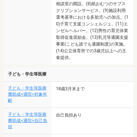
相談室の開設。(8)紙おむつのサブス
クリプションサービス。(9)施設利用
選考基準における多胎児への加点。(1
0)子育て支援コンシェルジュ。(11)エ
ンゼルヘルパー。(12)男性の育児休業
取得促進奨励金。(13)乳児等通園支援
事業(こども誰でも通園制度)の実施。
(14)公立保育所での3歳児以上への主
食提供。
子ども・学生等医療
子ども・学生等医療
18歳3月末まで
費助成<通院>対象年
齢
子ども・学生等医療
自己負担あり
費助成<通院>自己負
担