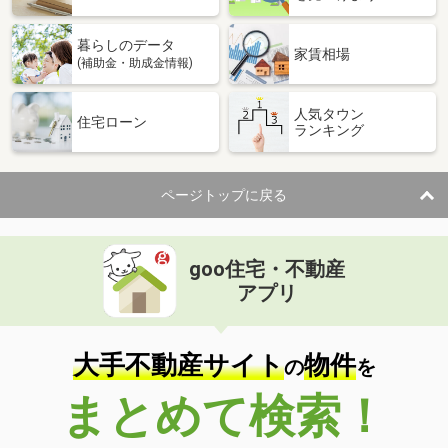
暮らしのデータ
家賃相場
(補助金・助成金情報)
人気タウン
住宅ローン
ランキング
ページトップに戻る
goo住宅・不動産
アプリ
大手不動産サイト
物件
の
を
まとめて検索！