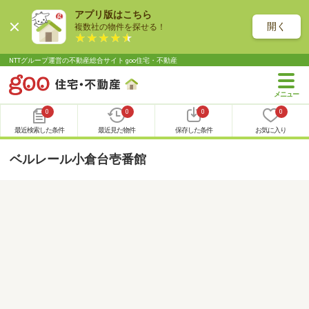
アプリ版はこちら
開く
複数社の物件を探せる！
NTTグループ運営の不動産総合サイト goo住宅・不動産
0
0
0
0
最近検索した条件
最近見た物件
保存した条件
お気に入り
ベルレール小倉台壱番館