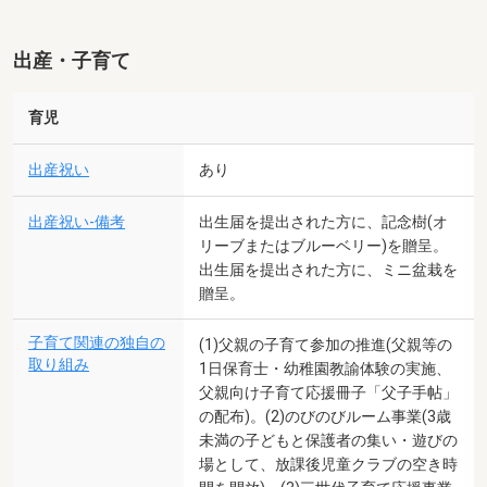
出産・子育て
育児
出産祝い
あり
出産祝い-備考
出生届を提出された方に、記念樹(オ
リーブまたはブルーベリー)を贈呈。
出生届を提出された方に、ミニ盆栽を
贈呈。
子育て関連の独自の
(1)父親の子育て参加の推進(父親等の
取り組み
1日保育士・幼稚園教諭体験の実施、
父親向け子育て応援冊子「父子手帖」
の配布)。(2)のびのびルーム事業(3歳
未満の子どもと保護者の集い・遊びの
場として、放課後児童クラブの空き時