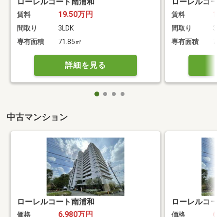
ローレルコート南浦和
ローレルコ
19.50万円
賃料
賃料
間取り
3LDK
間取り
3
専有面積
71.85㎡
専有面積
7
詳細を見る
中古マンション
ローレルコート南浦和
ローレルコ
6,980万円
価格
価格