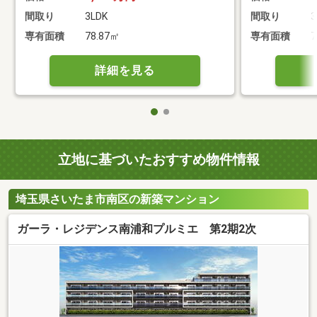
間取り
3LDK
間取り
3
専有面積
78.87㎡
専有面積
7
詳細を見る
立地に基づいたおすすめ物件情報
埼玉県さいたま市南区の新築マンション
ガーラ・レジデンス南浦和プルミエ 第2期2次