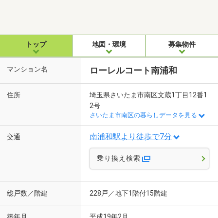
トップ
地図・環境
募集物件
マンション名
ローレルコート南浦和
住所
埼玉県さいたま市南区文蔵1丁目12番1
2号
さいたま市南区の暮らしデータを見る
南浦和駅より徒歩で7分
交通
乗り換え検索
総戸数／階建
228戸／地下1階付15階建
築年月
平成19年2月