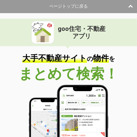
ページトップに戻る
goo住宅・不動産
アプリ
大手不動産サイト
物件
の
を
まとめて検索！