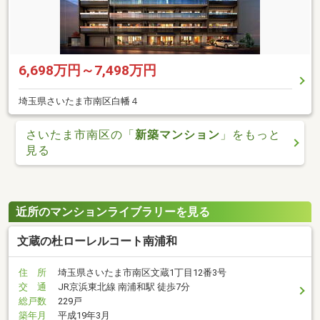
6,698万円～7,498万円
埼玉県さいたま市南区白幡４
さいたま市南区の「
新築マンション
」をもっと
見る
近所のマンションライブラリーを見る
文蔵の杜ローレルコート南浦和
住 所
埼玉県さいたま市南区文蔵1丁目12番3号
交 通
JR京浜東北線 南浦和駅 徒歩7分
総戸数
229戸
築年月
平成19年3月