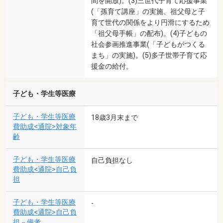
間を開放)。(3)三世代子育て応援事業
(「孫育て講座」の実施、祖父母と子
育て世代の関係をより円滑にするため
「祖父母手帳」の配布)。(4)子どもの
社会参画推進事業(「子どもがつくる
まち」の実施)。(5)多子世帯子育て応
援金の給付。
子ども・学生等医療
子ども・学生等医療
18歳3月末まで
費助成<通院>対象年
齢
子ども・学生等医療
自己負担なし
費助成<通院>自己負
担
子ども・学生等医療
-
費助成<通院>自己負
担－備考