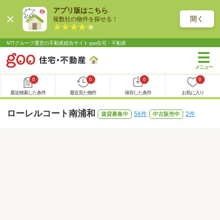
アプリ版はこちら
開く
複数社の物件を探せる！
NTTグループ運営の不動産総合サイト goo住宅・不動産
0
0
0
0
最近検索した条件
最近見た物件
保存した条件
お気に入り
ローレルコート南浦和
56件
2件
賃貸募集中
中古販売中