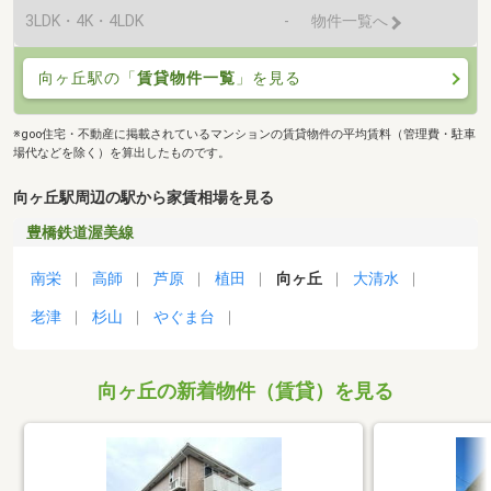
3LDK・4K・4LDK
-
物件一覧へ
向ヶ丘駅の「
賃貸物件一覧
」を見る
※goo住宅・不動産に掲載されているマンションの賃貸物件の平均賃料（管理費・駐車
場代などを除く）を算出したものです。
向ヶ丘駅周辺の駅から家賃相場を見る
豊橋鉄道渥美線
南栄
高師
芦原
植田
向ヶ丘
大清水
老津
杉山
やぐま台
向ヶ丘の新着物件（賃貸）を見る