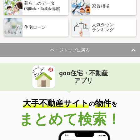
暮らしのデータ
家賃相場
(補助金・助成金情報)
人気タウン
住宅ローン
ランキング
ページトップに戻る
goo住宅・不動産
アプリ
大手不動産サイト
物件
の
を
まとめて検索！