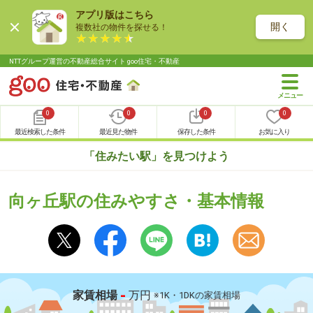
アプリ版はこちら
開く
複数社の物件を探せる！
NTTグループ運営の不動産総合サイト goo住宅・不動産
0
0
0
0
最近検索した条件
最近見た物件
保存した条件
お気に入り
「住みたい駅」を見つけよう
向ヶ丘駅の住みやすさ・基本情報
-
家賃相場
万円
※1K・1DKの家賃相場