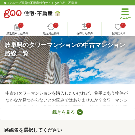
NTTグループ運営の不動産総合サイト goo住宅・不動産
0
0
0
0
最近検索した条件
最近見た物件
保存した条件
お気に入り
岐阜県のタワーマンションの中古マンション
路線一覧
中古のタワーマンションを購入したいけれど、希望にあう物件が
なかなか見つからないとお悩みではありませんか？タワーマンシ
ョンは数多くあり、物件や階層別に間取り・設備・家賃などが異
続きを見る
なります。複数の物件を比較したうえで、希望にあうお部屋を見
つけることが大切です。ここで中古のタワーマンションを紹介し
ますので、物件の特徴を見比べてみましょう。
路線名を選択してください