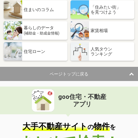
「住みたい街」
住まいのコラム
を見つけよう
暮らしのデータ
家賃相場
(補助金・助成金情報)
人気タウン
住宅ローン
ランキング
ページトップに戻る
goo住宅・不動産
アプリ
大手不動産サイト
物件
の
を