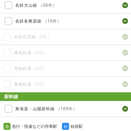
名鉄犬山線
（50件）
名鉄各務原線
（10件）
名鉄広見線
（0件）
樽見鉄道
（0件）
明知鉄道
（0件）
養老鉄道
（0件）
新幹線
東海道・山陽新幹線
（109件）
急行・快速などの停車駅
始発駅
急
始