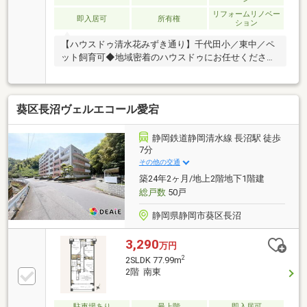
リフォームリノベー
即入居可
所有権
ション
【ハウスドゥ清水花みずき通り】千代田小／東中／ペ
ット飼育可◆地域密着のハウスドゥにお任せくださ
い！
葵区長沼ヴェルエコール愛宕
静岡鉄道静岡清水線 長沼駅 徒歩
7分
その他の交通
築24年2ヶ月/地上2階地下1階建
総戸数
50戸
静岡県静岡市葵区長沼
3,290
万円
2
2SLDK 77.99m
2階 南東
駐車場あり
最上階
即入居可