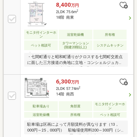
産のリノベーションマンションです。―― リノアル
8,400
万円
ファ品質 ―― Ｏ仕入品質・・・・・・・・・独自
2
2LDK 75.6m
の基準をクリア Ｏプランニング品質・・・・・プロ
18階 南東
の知識で快適な住環境を追求 Ｏ施工品
質・・・・・・・・・新築施工と同等の厳しい基準を
設定 Ｏアフターサービス品質・・・ご入居後の安心
モニタ付インターホ
浴室乾燥機
所有権
ン
で快適な暮らしをサポート―― 2026年5月 内装工事完
タワーマンション
了 ――
ペット相談可
システムキッチン
(階建20階以上)
・七間町通りと昭和町通りがクロスする七間町交差点
に面した三方接道の角地に立地・コンシェルジュカウ
ンターあり・不在時の荷物の受け取りが楽な宅配ボッ
クスあり・エレベーターは計３基・共用部に防災倉庫
あり・エントランスにAED（自動体外式除細動器）あ
6,300
万円
り・ペット飼育可能（規約による制限あり）・各階に
2
2LDK 57.74m
ダストステーションあり・約46時間使用可能非常用発
14階 南西
電機・敷地内に災害時利用できる井戸あり・地震に強
い免震構造・二重床、二重天井・省エネ給湯器「エコ
モニタ付インターホ
駐車場あり
角部屋
ン
キュート」・複層ガラス・IHクッキングヒーター・食
器洗浄乾燥機
浴室乾燥機
所有権
ペット相談可
駐車場は区画によって月額賃料が異なります（13，
000円～25，000円） 駐輪場使用料200～300円（シ
ール代300円） バイク置き場は現在空き無