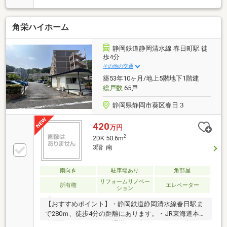
角栄ハイホーム
静岡鉄道静岡清水線 春日町駅 徒
歩4分
その他の交通
築53年10ヶ月/地上5階地下1階建
総戸数
65戸
静岡県静岡市葵区春日３
420
万円
2
2DK 50.6m
3階 南
南向き
駐車場あり
角部屋
リフォームリノベー
所有権
エレベーター
ション
【おすすめポイント】・静岡鉄道静岡清水線春日駅ま
で280ｍ、徒歩4分の距離にあります。・JR東海道本線
静岡駅まで1680ｍで、通勤やお出かけの際にも利用で