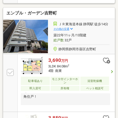
る豊かな生活を。ニーズのある南向きの物件で、快適
な生活をおくることができます。２SLDKの物件で
エンブル・ガーデン吉野町
す。
ＪＲ東海道本線 静岡駅 徒歩14分
その他の交通
築22年11ヶ月/13階建
総戸数
32戸
静岡県静岡市葵区吉野町
3,690
万円
2
3LDK 84.08m
4階 南東
モニタ付インターホ
駐車場あり
浴室乾燥機
ン
即入居可
所有権
ペット相談可
角住戸！
3,850