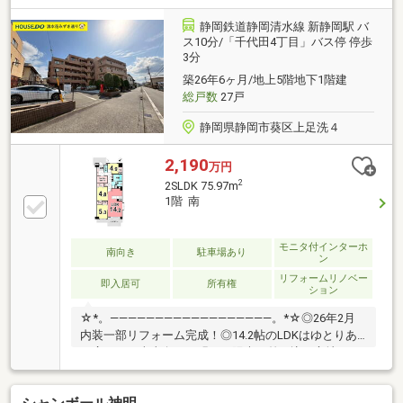
ンション・室内クリーニング済み【POINT 4】 ペッ
ト可・ペット可のマンションです。（※規定有り）
静岡鉄道静岡清水線 新静岡駅 バ
ス10分/「千代田4丁目」バス停 停歩
3分
築26年6ヶ月/地上5階地下1階建
総戸数
27戸
静岡県静岡市葵区上足洗４
2,190
万円
2
2SLDK 75.97m
1階 南
モニタ付インターホ
南向き
駐車場あり
ン
リフォームリノベー
即入居可
所有権
ション
☆*。――――――――――――――――――。*☆◎26年2月
内装一部リフォーム完成！◎14.2帖のLDKはゆとりあ
る広さで、南東向きの明るい陽光が差し込む心地よい
空間。◎2LDK＋納戸。各居室に収納を備え、ファミリ
ークロークつきですっきり！物件詳細が知りたい方は