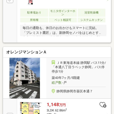
モニタ付インターホ
駐車場あり
浴室乾燥機
ン
所有権
ペット相談可
システムキッチン
毎日の通勤も、休日のお出かけもスマートに完結。
「プレミスト鷹匠」は、新静岡セノバをはじめとする
充実の商業施設が徒歩圏内に揃う、都市型生活の理想
形です。静鉄・JR・バスのマルチアクセスが可能で、
車に頼らないフットワークの軽さを実現します。さら
オレンジマンションＡ
に、静岡市内でも屈指の人気を誇る「鷹匠」アドレス
は、将来的な資産価値の維持にも期待が持てる立地。
暮らしやすさと確かなステータス、その両方を兼ね備
ＪＲ東海道本線 静岡駅 バス11分/
えた価値ある一邸です。
「本通八丁目ラペック静岡」バス停
停歩1分
築43年7ヶ月/5階建
総戸数
-戸
静岡県静岡市葵区本通７
1,148
万円
2
3LDK 62.86m