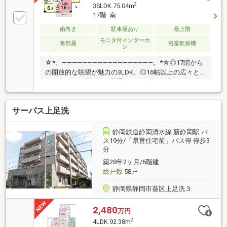
2
3SLDK 75.04m
17階 南
南向き
駐車場あり
最上階
モニタ付インターホ
角部屋
浴室乾燥機
ン
☆*。――――――――――――――――――。*☆◎17階から
の開放的な眺望が魅力の3LDK。◎16帖以上の広々とし
たLDKは、日当たり・風通しともに良好♪◎TV付き浴
室をはじめ、タカラレーベン分譲マンションならでは
のハイグレードな設備装備。物件詳細が知りたい方は
サーパス上足洗
画面右上の【資料請求】をクリック♪資料を郵送また
はメールにてお送りします！すぐに中を見たいという
方は【見学予約をする】をクリック♪その他物件につ
静岡鉄道静岡清水線 新静岡駅 バ
いてのお問い合わせは下記フリーダイヤルまで！◎フ
ス19分/「県営住宅前」バス停 停歩3
分
リーダイヤル：0120-70-8085☆*。
――――――――――――――――――。*☆
築28年2ヶ月/6階建
総戸数
58戸
静岡県静岡市葵区上足洗３
2,480
万円
2
4LDK 92.38m