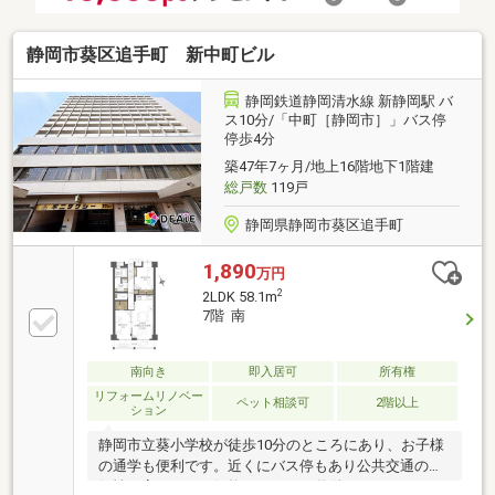
静岡市葵区追手町 新中町ビル
静岡鉄道静岡清水線 新静岡駅 バ
ス10分/「中町［静岡市］」バス停
停歩4分
築47年7ヶ月/地上16階地下1階建
総戸数
119戸
静岡県静岡市葵区追手町
1,890
万円
2
2LDK 58.1m
7階 南
南向き
即入居可
所有権
リフォームリノベー
ペット相談可
2階以上
ション
静岡市立葵小学校が徒歩10分のところにあり、お子様
の通学も便利です。近くにバス停もあり公共交通の利
便性が高いです。価格2390万円の物件で、ゆとりのあ