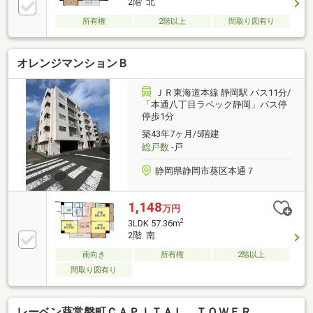
2階 北
所有権
2階以上
間取り図有り
オレンジマンションＢ
ＪＲ東海道本線 静岡駅 バス11分/
「本通八丁目ラペック静岡」バス停
停歩1分
築43年7ヶ月/5階建
総戸数
-戸
静岡県静岡市葵区本通７
1,148
万円
2
3LDK 57.36m
2階 南
南向き
所有権
2階以上
間取り図有り
レーベン葵常磐町ＣＡＰＩＴＡＬ ＴＯＷＥＲ