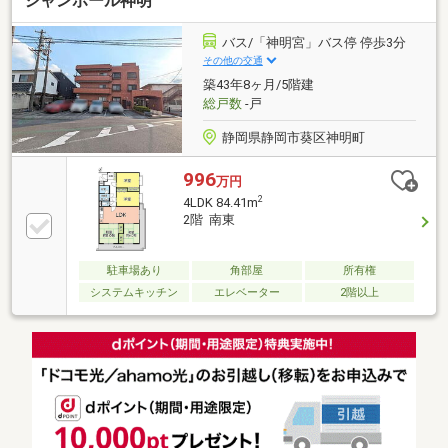
シャンボール神明
画面右上の【資料請求】をクリック♪資料を郵送また
はメールにてお送りします！すぐに中を見たいという
方は【見学予約をする】をクリック♪その他お問い合
バス/「神明宮」バス停 停歩3分
わせは下記フリーダイヤルまで！◎フリーダイヤル：
その他の交通
0120-70-8085☆*。――――――――――――――――――。
築43年8ヶ月/5階建
*☆
総戸数
-戸
静岡県静岡市葵区神明町
996
万円
2
4LDK 84.41m
2階 南東
駐車場あり
角部屋
所有権
システムキッチン
エレベーター
2階以上