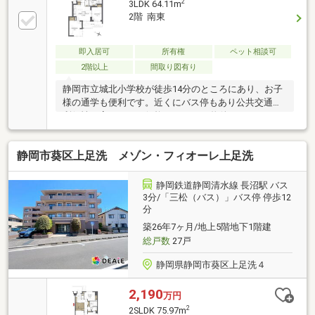
2
3LDK 64.11m
2階 南東
即入居可
所有権
ペット相談可
2階以上
間取り図有り
静岡市立城北小学校が徒歩14分のところにあり、お子
様の通学も便利です。近くにバス停もあり公共交通の
利便性が高いです。価格1490万円の物件で、ゆとりの
ある豊かな生活を。ニーズのある南東向きの物件で、
快適な生活をおくることができます。3LDKの物件で
静岡市葵区上足洗 メゾン・フィオーレ上足洗
す。
静岡鉄道静岡清水線 長沼駅 バス
3分/「三松（バス）」バス停 停歩12
分
築26年7ヶ月/地上5階地下1階建
総戸数
27戸
静岡県静岡市葵区上足洗４
2,190
万円
2
2SLDK 75.97m