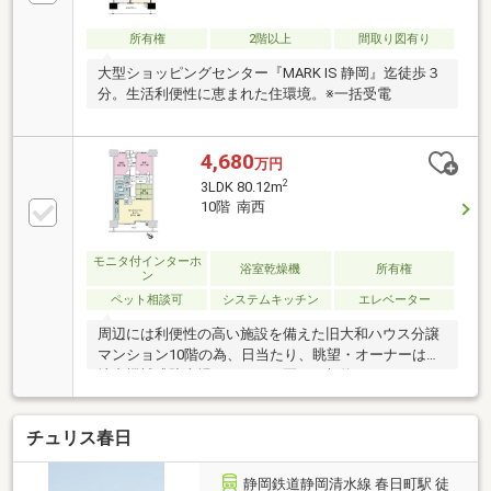
所有権
2階以上
間取り図有り
大型ショッピングセンター『MARK IS 静岡』迄徒歩３
分。生活利便性に恵まれた住環境。※一括受電
4,680
万円
2
3LDK 80.12m
10階 南西
モニタ付インターホ
浴室乾燥機
所有権
ン
ペット相談可
システムキッチン
エレベーター
周辺には利便性の高い施設を備えた旧大和ハウス分譲
マンション10階の為、日当たり、眺望・オーナーは敷
地内機械式駐車場６０００円区画を契約していま
す。 （詳細は担当者にご確認下さい）・ペット飼
育可（飼育細則有）
チュリス春日
静岡鉄道静岡清水線 春日町駅 徒