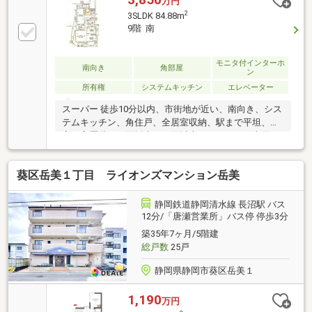
万円
2
3SLDK 84.88m
9階 南
モニタ付インターホ
南向き
角部屋
ン
所有権
システムキッチン
エレベーター
スーパー 徒歩10分以内、市街地が近い、南向き、シス
テムキッチン、角住戸、全居室収納、駅まで平坦、和
室、高層階、３面採光、２面以上バルコニー、南面バ
ルコニー、ＴＶモニタ付インターホン、前面棟無、通
風良好、眺望良好、花火大会鑑賞、平坦地、エレベー
葵区岳美１丁目 ライオンズマンション岳美
ター、納戸
静岡鉄道静岡清水線 長沼駅 バス
12分/「唐瀬営業所」バス停 停歩3分
築35年7ヶ月/5階建
総戸数
25戸
静岡県静岡市葵区岳美１
1,190
万円