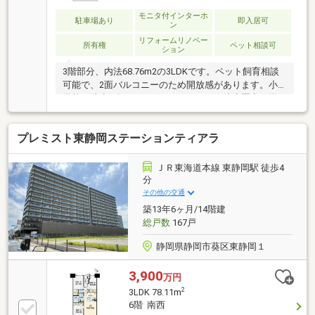
モニタ付インターホ
駐車場あり
即入居可
ン
リフォームリノベー
所有権
ペット相談可
ション
3階部分、内法68.76m2の3LDKです。ペット飼育相談
可能で、2面バルコニーのため開放感があります。小
学校へ徒歩8分、コンビニやスーパーも徒歩圏内に揃
う、生活利便性の良さが魅力の住環境です。
プレミスト東静岡ステーションティアラ
ＪＲ東海道本線 東静岡駅 徒歩4
分
その他の交通
築13年6ヶ月/14階建
総戸数
167戸
静岡県静岡市葵区東静岡１
3,900
万円
2
3LDK 78.11m
6階 南西