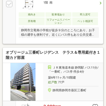
1階 南
南向き
駐車場あり
即入居可
リフォームリノベー
所有権
ペット相談可
ション
静岡市立竜南小学校が徒歩９分のところにあり、お子
様の通学も便利です。近くにバス停もあり公共交通の
利便性が高いです。価格2390万円の物件で、ゆとりの
ある豊かな生活を。ニーズのある南向きの物件で、快
適な生活をおくることができます。２SLDKの物件で
オブリージュ三番町レジデンス テラス＆専用庭付き１
す。
階カド部屋
ＪＲ東海道本線 静岡駅 バス11分/
「一番町」バス停 停歩4分
築6年11ヶ月/10階建
総戸数
77戸
静岡県静岡市葵区三番町