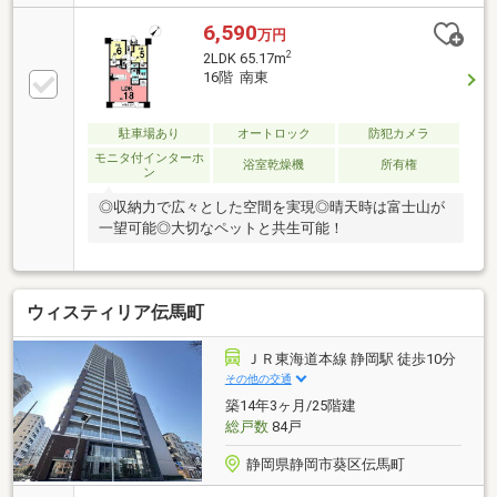
6,590
万円
2
2LDK 65.17m
16階 南東
駐車場あり
オートロック
防犯カメラ
モニタ付インターホ
浴室乾燥機
所有権
ン
◎収納力で広々とした空間を実現◎晴天時は富士山が
一望可能◎大切なペットと共生可能！
ウィスティリア伝馬町
ＪＲ東海道本線 静岡駅 徒歩10分
その他の交通
築14年3ヶ月/25階建
総戸数
84戸
静岡県静岡市葵区伝馬町