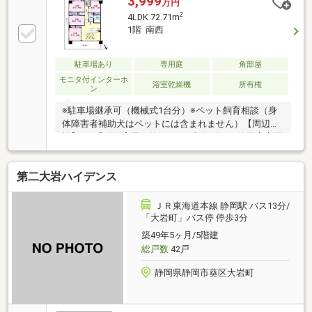
3,999
万円
2
4LDK 72.71m
1階 南西
駐車場あり
専用庭
角部屋
モニタ付インターホ
浴室乾燥機
所有権
ン
※駐車場継承可（機械式1台分）※ペット飼育相談（身
体障害者補助犬はペットには含まれません）【周辺施
設】●一番町保育園：約450ｍ（車約2分）●静岡市立田
町こども園：約510ｍ（車約2分）●静岡市立番町小学
校：約190ｍ（歩約3分）●静岡市立末広中学校：約
第二大岩ハイデンス
1150ｍ（歩約15分）●しずてつストア末広店：約960ｍ
（車約3分）●セブンイレブン静岡二番町店：約80ｍ
（車約1分）●ウエルシア静岡新富町店：約450ｍ（車
ＪＲ東海道本線 静岡駅 バス13分/
約2分）●しずおか焼津信用金庫新富支店：約200ｍ
「大岩町」バス停 停歩3分
（車約1分）
築49年5ヶ月/5階建
総戸数
42戸
静岡県静岡市葵区大岩町