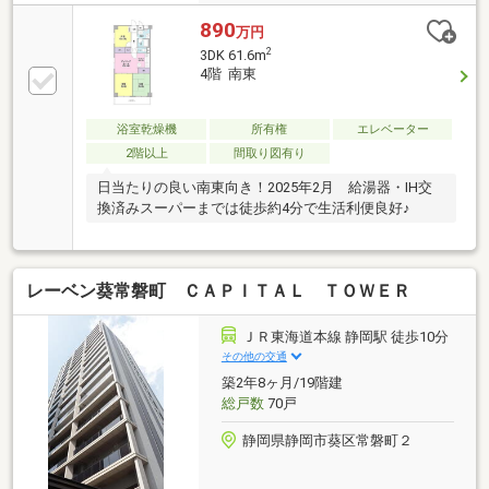
890
万円
2
3DK 61.6m
4階 南東
浴室乾燥機
所有権
エレベーター
2階以上
間取り図有り
日当たりの良い南東向き！2025年2月 給湯器・IH交
換済みスーパーまでは徒歩約4分で生活利便良好♪
レーベン葵常磐町 ＣＡＰＩＴＡＬ ＴＯＷＥＲ
ＪＲ東海道本線 静岡駅 徒歩10分
その他の交通
築2年8ヶ月/19階建
総戸数
70戸
静岡県静岡市葵区常磐町２