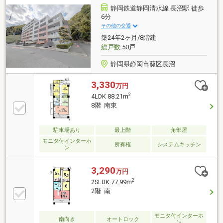
眺望、日当たりは永続的に保証されるものではござい
静岡鉄道静岡清水線 長沼駅 徒歩
ません
6分
その他の交通
築24年2ヶ月/8階建
総戸数
50戸
静岡県静岡市葵区長沼
3,330
万円
2
4LDK 88.21m
8階 南東
駐車場あり
最上階
角部屋
モニタ付インターホ
所有権
システムキッチン
ン
3,290
万円
2
2SLDK 77.99m
2階 南
モニタ付インターホ
南向き
オートロック
ン