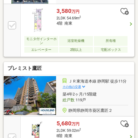
3,580
万円
2
2LDK 54.69m
4階 南東
モニタ付インターホ
浴室乾燥機
所有権
ン
エレベーター
2階以上
宅配ボックス
プレミスト鷹匠
ＪＲ東海道本線 静岡駅 徒歩11分
その他の交通
築4年2ヶ月/15階建
総戸数
119戸
静岡県静岡市葵区鷹匠２
5,680
万円
2
2LDK 59.02m
8階 南東