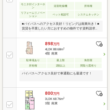
モニタ付インターホ
浴室乾燥機
所有権
ン
リフォームリノベー
ペット相談可
システムキッチン
ション
■バイパスへのアクセス良好！リビングは南東向き！■
賃貸を卒業したい方におすすめの物件です資料請求・
見学予約お待ちしております♪
898
万円
2
4LDK 88.68m
4階 南東
駐車場あり
最上階
角部屋
所有権
2階以上
間取り図有り
バイパスへアクセス良好で車通勤にも最適です！
800
万円
2
3LDK 68.76m
3階 南東