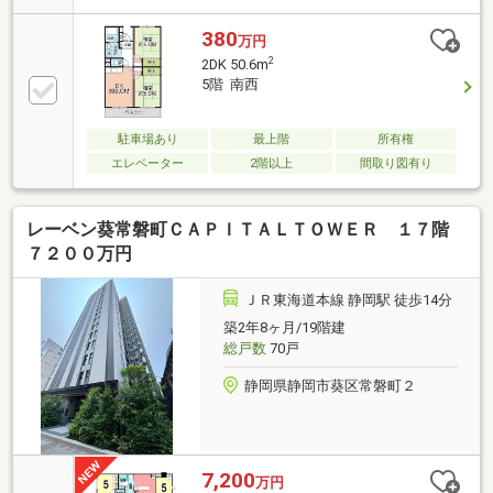
きます。・駿府城公園まで2000ｍで、散策や休日の外
出先として利用しやすい環境です。・2DKの間取り
380
万円
で、洋室2部屋を寝室や仕事部屋など用途に応じて使
2
2DK 50.6m
い分けできます。・収納が2カ所あり、居室ごとの荷
5階 南西
物整理にも活用できます。・浴室、洗面所、トイレが
独立した間取りで、朝の身支度や帰宅後の動線にも配
慮されています。
駐車場あり
最上階
所有権
エレベーター
2階以上
間取り図有り
レーベン葵常磐町ＣＡＰＩＴＡＬＴＯＷＥＲ １７階
７２００万円
ＪＲ東海道本線 静岡駅 徒歩14分
築2年8ヶ月/19階建
総戸数
70戸
静岡県静岡市葵区常磐町２
7,200
万円