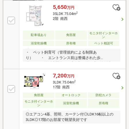
5,650
万円
2
3SLDK 75.04m
2階 南西
モニタ付インターホ
駐車場あり
角部屋
ン
浴室乾燥機
所有権
ペット相談可
・ ペット飼育可（管理規約による制限あ
り） ・ エントランス前は整備された歩
道 ・ 浄活水機有り 専有部で使う水は浄活水が
使用できます
7,200
万円
2
3LDK 75.04m
17階 南西
角部屋
オートロック
防犯カメラ
モニタ付インターホ
浴室乾燥機
所有権
ン
◎エアコン4基、照明、カーテン付◎LDK16帖以上の
3LDK◎17階のお部屋で眺望良好です