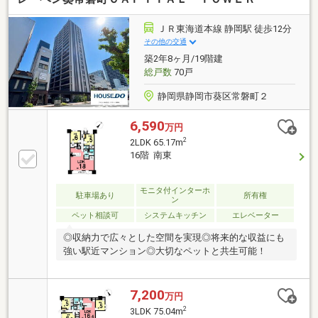
ＪＲ東海道本線 静岡駅 徒歩12分
その他の交通
築2年8ヶ月/19階建
総戸数
70戸
静岡県静岡市葵区常磐町２
6,590
万円
2
2LDK 65.17m
16階 南東
モニタ付インターホ
駐車場あり
所有権
ン
ペット相談可
システムキッチン
エレベーター
◎収納力で広々とした空間を実現◎将来的な収益にも
強い駅近マンション◎大切なペットと共生可能！
7,200
万円
2
3LDK 75.04m