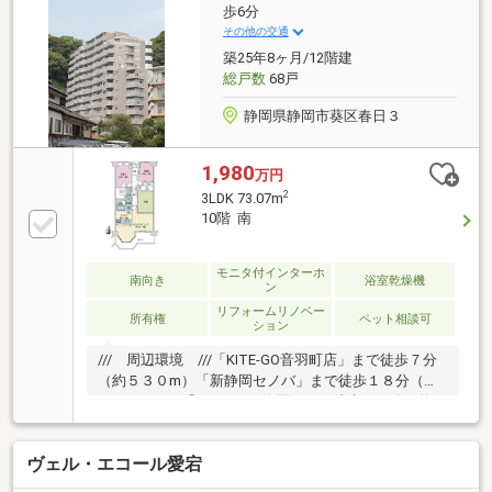
歩6分
その他の交通
築25年8ヶ月/12階建
総戸数
68戸
静岡県静岡市葵区春日３
1,980
万円
2
3LDK 73.07m
10階 南
モニタ付インターホ
南向き
浴室乾燥機
ン
リフォームリノベー
所有権
ペット相談可
ション
/// 周辺環境 ///「KITE-GO音羽町店」まで徒歩７分
（約５３０m）「新静岡セノバ」まで徒歩１８分（約
１３９０m）「MARK IS静岡」まで徒歩１９分（約１
４５０m）「伝馬町小学校」まで徒歩１３分（約１０
３０m）「城内中学校」まで徒歩２２分（１７４０
ヴェル・エコール愛宕
m）「清水山公園」まで徒歩６分（約４５０ｍ）室内
クロス張替え、トイレ便器交換（2026年3月施工済）