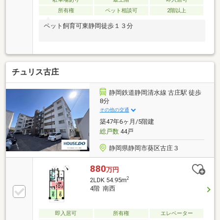
所有権
ペット相談可
2階以上
ペット飼育可東静岡徒歩１３分
チュリス古庄
静岡鉄道静岡清水線 古庄駅 徒歩
8分
その他の交通
築47年6ヶ月/5階建
総戸数
44戸
静岡県静岡市葵区古庄３
880
万円
2
2LDK 54.95m
4階 南西
即入居可
所有権
エレベーター