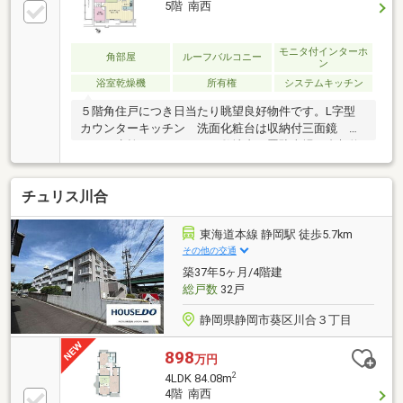
5階 南西
モニタ付インターホ
角部屋
ルーフバルコニー
ン
浴室乾燥機
所有権
システムキッチン
５階角住戸につき日当たり眺望良好物件です。L字型
カウンターキッチン 洗面化粧台は収納付三面鏡 シ
ャワー水栓／／オーナーは敷地内平置駐車場１台契約
済、継承可能です（月額8000円、2026年3月9日現在）
ルーフバルコニー付の角住戸ＴＶモニター付オートロ
チュリス川合
ック不在時でも便利な宅配ボックス
東海道本線 静岡駅 徒歩5.7km
その他の交通
築37年5ヶ月/4階建
総戸数
32戸
静岡県静岡市葵区川合３丁目
898
万円
2
4LDK 84.08m
4階 南西