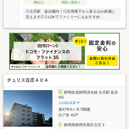
2階以上
間取り図有り
◎古庄駅 徒歩圏内！◎共用廊下から富士山が綺麗に
見えます◎２LDKでファミリーにもおすすめ
チュリス古庄４０４
静岡鉄道静岡清水線 古庄駅 徒歩
8分
その他の交通
築47年6ヶ月/5階建
総戸数
45戸
静岡県静岡市葵区古庄３