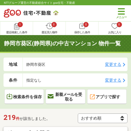
NTTグループ運営の不動産総合サイト goo住宅・不動産
1
0
0
0
最近検索した条件
最近見た物件
保存した条件
お気に入り
静岡市葵区(静岡県)の中古マンション 物件一覧
地域
変更する
静岡市葵区
条件
変更する
指定なし
新着メールを受
検索条件を保存
アプリで探す
取る
219
件
が該当しました。