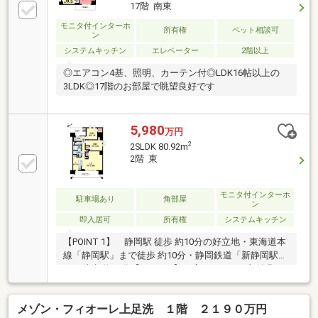
17階 南東
モニタ付インターホ
所有権
ペット相談可
ン
システムキッチン
エレベーター
2階以上
◎エアコン4基、照明、カーテン付◎LDK16帖以上の
3LDK◎17階のお部屋で眺望良好です
5,980
万円
2
2SLDK 80.92m
2階 東
モニタ付インターホ
駐車場あり
角部屋
ン
即入居可
所有権
システムキッチン
【POINT 1】 静岡駅 徒歩 約10分の好立地・東海道本
線「静岡駅」まで徒歩 約10分・静岡鉄道「新静岡駅」
まで徒歩 約12分【POINT 2】 広々ＬＤＫ・収納豊
富・ＬＤＫは約21帖で広々としています。・居室にウ
ォークインクローゼットが付いており、収納豊富。
メゾン・フィオーレ上足洗 １階 ２１９０万円
【POINT 3】 築浅・室内クリーニング済み・築浅マ