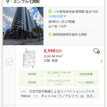
ザ・エンブル七間町
ＪＲ東海道本線 静岡駅 徒歩13分
その他の交通
築9年2ヶ月/27階建
総戸数
173戸
静岡県静岡市葵区七間町
8,998
万円
2
2LDK 84.91m
22階 南東
モニタ付インターホ
角部屋
浴室乾燥機
ン
リフォームリノベー
所有権
ペット相談可
ション
―― 大京穴吹不動産によるリノベーションシリーズ
Renoα ―― Ｒｅｎｏα（リノアルファ）は、仕入か
らアフターサービスまでのすべてのステージで、 お
客さまに安心の高い品質をお届けする、大京穴吹不動