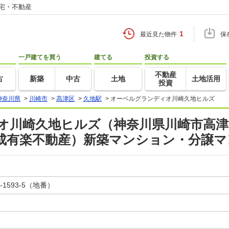
住宅・不動産
1
最近見た物件
保
一戸建てを買う
建てる
投資する
不動産
古
新築
中古
土地
土地活用
投資
神奈川県
>
川崎市
>
高津区
>
久地駅
>
オーベルグランディオ川崎久地ヒルズ
川崎久地ヒルズ（神奈川県川崎市高津区下
大成有楽不動産）新築マンション・分譲
593-5（地番）