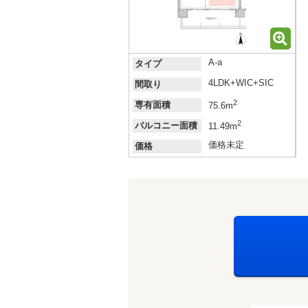
A-a
タイプ
4LDK+WIC+SIC
間取り
2
専有面積
75.6m
2
バルコニー面積
11.49m
価格未定
価格