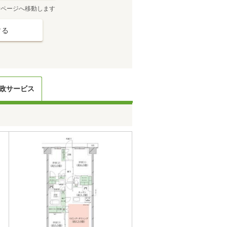
せページへ移動します
する
政サービス