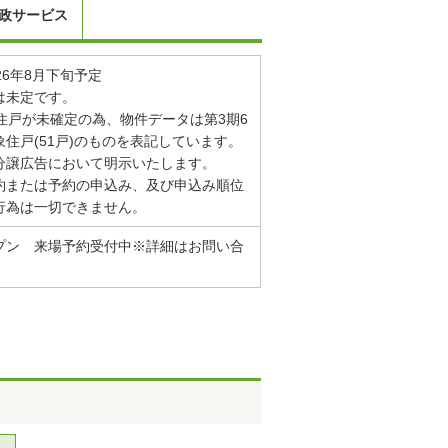
政サービス
26年8月下旬予定
は未定です。
住戸が未確定の為、物件データは第3期6
住戸(51戸)のものを表記しています。
分譲広告において明示いたします。
約または予約の申込み、及び申込み順位
行為は一切できません。
プン 来場予約受付中※詳細はお問い合