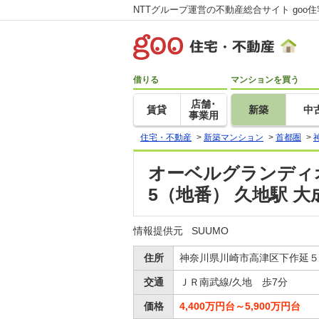
NTTグループ運営の不動産総合サイト goo
借りる
マンションを買う
店舗･
賃貸
新築
中
事業用
住宅・不動産
>
新築マンション
>
首都圏
>
オーベルグランディオ
5（地番） 久地駅 
情報提供元
SUUMO
住所
神奈川県川崎市高津区下作延５-1
交通
ＪＲ南武線/久地 歩7分
価格
4,400万円台～5,900万円台