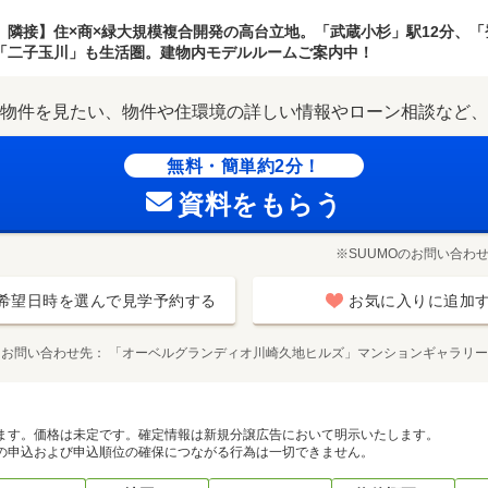
」隣接】住×商×緑大規模複合開発の高台立地。「武蔵小杉」駅12分、「
「二子玉川」も生活圏。建物内モデルルームご案内中！
物件を見たい、物件や住環境の詳しい情報やローン相談など、
無料・簡単約2分！
資料をもらう
※SUUMOのお問い合わ
希望日時を選んで見学予約する
お気に入りに追加
お問い合わせ先
「オーベルグランディオ川崎久地ヒルズ」マンションギャラリー
ます。価格は未定です。確定情報は新規分譲広告において明示いたします。
の申込および申込順位の確保につながる行為は一切できません。