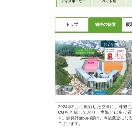
ディスポーザー
ペット可
トップ
物件の特徴
間
2024年9月に撮影した空撮に、外観
CGを合成しており、実際とは多少異
す。開発計画の内容は、今後変更にな
ございます。