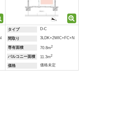
D-C
タイプ
N
3LDK+2WIC+FC+N
間取り
2
専有面積
70.8m
2
バルコニー面積
11.3m
価格未定
価格