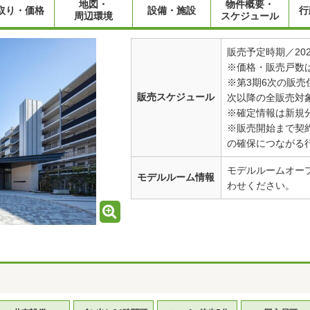
地図・
物件概要・
取り・価格
設備・施設
行
周辺環境
スケジュール
販売予定時期／20
※価格・販売戸数
※第3期6次の販売
販売スケジュール
次以降の全販売対象
※確定情報は新規
※販売開始まで契
の確保につながる
モデルルームオー
モデルルーム情報
わせください。