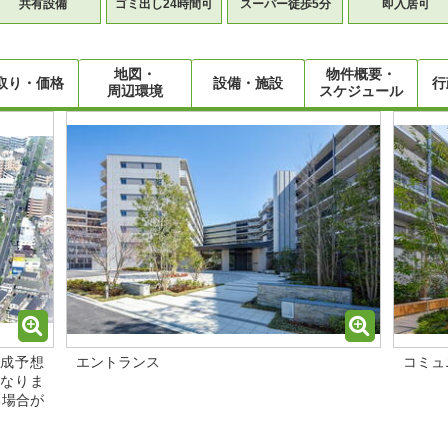
共有設備
ゴミ出し24時間可
スーパー徒歩5分
即入居可
地図・
物件概要・
取り・価格
設備・施設
行
周辺環境
スケジュール
完成予想
エントランス
コミュ
なりま
る場合が