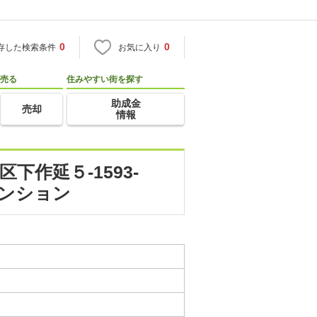
0
0
存した検索条件
お気に入り
売る
住みやすい街を探す
助成金
売却
情報
作延５-1593-
マンション