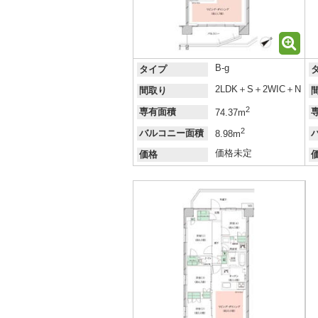
B-g
タイプ
2LDK＋S＋2WIC＋N
間取り
2
専有面積
74.37m
2
バルコニー面積
8.98m
価格未定
価格