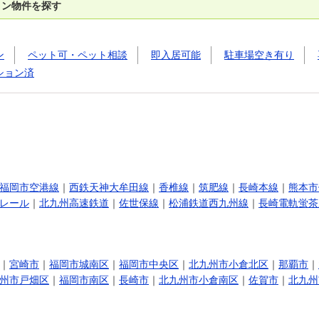
ョン物件を探す
ン
ペット可・ペット相談
即入居可能
駐車場空き有り
ション済
福岡市空港線
｜
西鉄天神大牟田線
｜
香椎線
｜
筑肥線
｜
長崎本線
｜
熊本市
レール
｜
北九州高速鉄道
｜
佐世保線
｜
松浦鉄道西九州線
｜
長崎電軌蛍茶
｜
宮崎市
｜
福岡市城南区
｜
福岡市中央区
｜
北九州市小倉北区
｜
那覇市
｜
州市戸畑区
｜
福岡市南区
｜
長崎市
｜
北九州市小倉南区
｜
佐賀市
｜
北九州