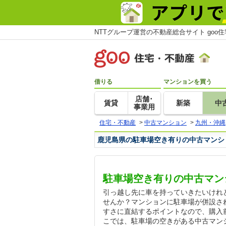
NTTグループ運営の不動産総合サイト goo
借りる
マンションを買う
店舗･
賃貸
新築
中
事業用
住宅・不動産
>
中古マンション
>
九州・沖縄
鹿児島県の駐車場空き有りの中古マンシ
駐車場空き有りの中古マン
引っ越し先に車を持っていきたいけれ
せんか？マンションに駐車場が併設さ
すさに直結するポイントなので、購入
こでは、駐車場の空きがある中古マン