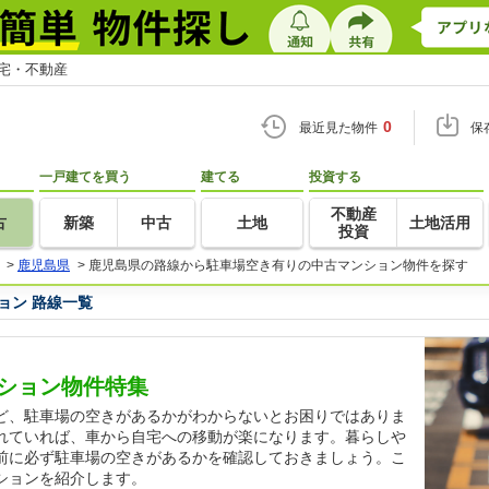
住宅・不動産
0
最近見た物件
保
一戸建てを買う
建てる
投資する
不動産
古
新築
中古
土地
土地活用
投資
>
鹿児島県
>
鹿児島県の路線から駐車場空き有りの中古マンション物件を探す
ョン 路線一覧
ション物件特集
ど、駐車場の空きがあるかがわからないとお困りではありま
れていれば、車から自宅への移動が楽になります。暮らしや
前に必ず駐車場の空きがあるかを確認しておきましょう。こ
ションを紹介します。