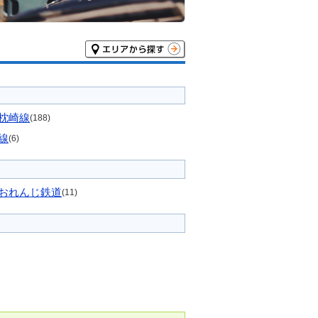
枕崎線
(188)
線
(6)
おれんじ鉄道
(11)