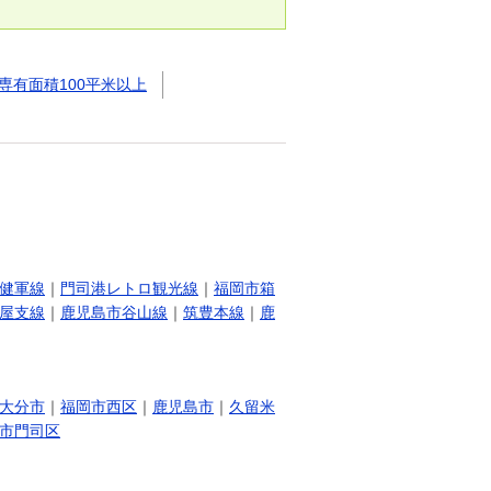
専有面積100平米以上
健軍線
｜
門司港レトロ観光線
｜
福岡市箱
屋支線
｜
鹿児島市谷山線
｜
筑豊本線
｜
鹿
大分市
｜
福岡市西区
｜
鹿児島市
｜
久留米
市門司区