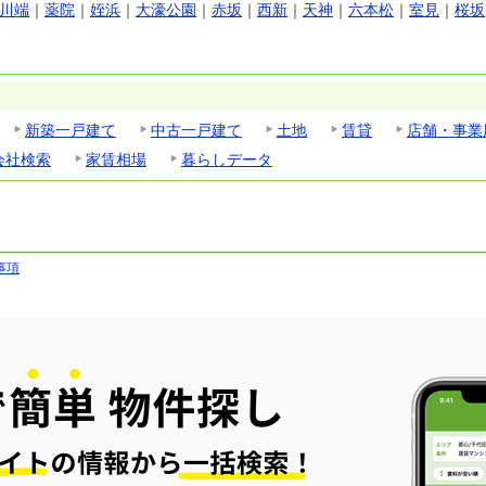
川端
｜
薬院
｜
姪浜
｜
大濠公園
｜
赤坂
｜
西新
｜
天神
｜
六本松
｜
室見
｜
桜坂
新築一戸建て
中古一戸建て
土地
賃貸
店舗・事業
会社検索
家賃相場
暮らしデータ
事項