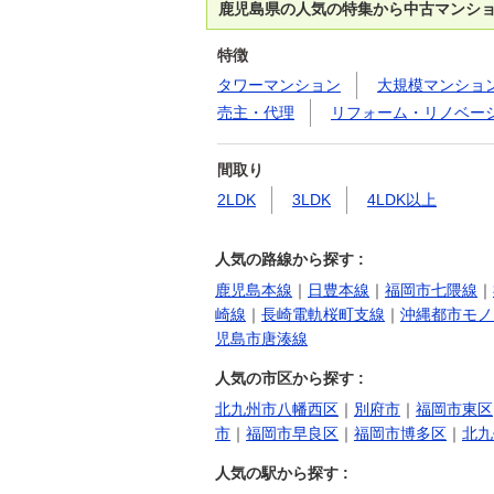
鹿児島県の人気の特集から中古マンシ
特徴
タワーマンション
大規模マンショ
売主・代理
リフォーム・リノベー
間取り
2LDK
3LDK
4LDK以上
人気の路線から探す :
鹿児島本線
｜
日豊本線
｜
福岡市七隈線
｜
崎線
｜
長崎電軌桜町支線
｜
沖縄都市モノ
児島市唐湊線
人気の市区から探す :
北九州市八幡西区
｜
別府市
｜
福岡市東区
市
｜
福岡市早良区
｜
福岡市博多区
｜
北九
人気の駅から探す :