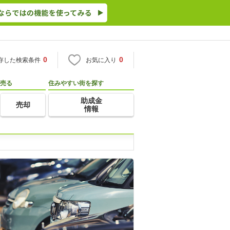
0
0
存した検索条件
お気に入り
売る
住みやすい街を探す
助成金
売却
情報