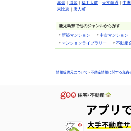
赤嶺
｜
博多
｜
福工大前
｜
天文館通
｜
中洲
東比恵
｜
唐人町
鹿児島県で他のジャンルから探す
新築マンション
中古マンション
マンションライブラリー
不動産
情報提供元について
-
不動産情報に関する免責