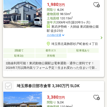
1,980
万円
間取り
4LDK
2
建物面積
98.53m
2
土地面積
120.15m
築年月
2006年4月(築20年5ヶ月)
東武伊勢崎・大師線 東武動物公園
駅 徒歩25分
その他の交通
埼玉県北葛飾郡杉戸町倉松４丁目
2階建て
都市ガス
駐車場あり
駐車2台
所有権
2路線利用可能！東武動物公園駅は電車通勤・通学に便利です！
2026年7月以降内装リフォーム予定！生まれ変わった住まいで新
生活！
埼玉県春日部市倉常 3,380万円 5LDK
3,380
万円
間取り
5LDK
2
建物面積
110.96m