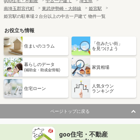
goo住宅・不動産
中古一戸建て
埼玉県
南埼玉郡宮代町
東武伊勢崎・大師線
姫宮駅
姫宮駅の駐車場２台分以上の中古一戸建て 物件一覧
お役立ち情報
「住みたい街」
住まいのコラム
を見つけよう
暮らしのデータ
家賃相場
(補助金・助成金情報)
人気タウン
住宅ローン
ランキング
ページトップに戻る
goo住宅・不動産