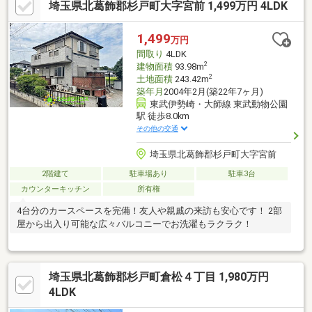
埼玉県北葛飾郡杉戸町大字宮前 1,499万円 4LDK
1,499
万円
間取り
4LDK
2
建物面積
93.98m
2
土地面積
243.42m
築年月
2004年2月(築22年7ヶ月)
東武伊勢崎・大師線 東武動物公園
駅 徒歩8.0km
その他の交通
埼玉県北葛飾郡杉戸町大字宮前
2階建て
駐車場あり
駐車3台
カウンターキッチン
所有権
4台分のカースペースを完備！友人や親戚の来訪も安心です！ 2部
屋から出入り可能な広々バルコニーでお洗濯もラクラク！
埼玉県北葛飾郡杉戸町倉松４丁目 1,980万円
4LDK