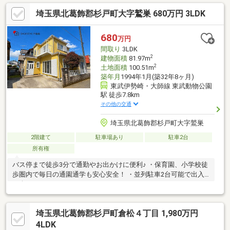
埼玉県北葛飾郡杉戸町大字鷲巣 680万円 3LDK
680
万円
間取り
3LDK
2
建物面積
81.97m
2
土地面積
100.51m
築年月
1994年1月(築32年8ヶ月)
東武伊勢崎・大師線 東武動物公園
駅 徒歩7.8km
その他の交通
埼玉県北葛飾郡杉戸町大字鷲巣
2階建て
駐車場あり
駐車2台
所有権
バス停まで徒歩3分で通勤やお出かけに便利♪ ・保育園、小学校徒
歩圏内で毎日の通園通学も安心安全！ ・並列駐車2台可能で出入
り楽々♪
埼玉県北葛飾郡杉戸町倉松４丁目 1,980万円
4LDK