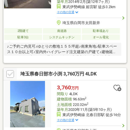
築年月
2014年2月(築12年7ヶ月)
東武伊勢崎線 姫宮駅 徒歩3.2km
その他の交通
埼玉県白岡市太田新井
2階建て
南道路
駐車場あり
駐車3台
システムキッチン
オール電化
♪ご予約ご内見可♪ゆとりの敷地１５５坪超♪南東角地♪駐車スペー
ス１０台以上可♪室内外ハイグレード注文建築の戸建て♪建物延べ
１８５．９平米♪オール電化♪リビング床暖房付き♪室内外大変き
れいにお使いでいらっしゃいます♪建物契約不適合責任免責♪ジャ
パナビ不動産ショップ ＭＥＧＡドン・キホーテ蓮田店♪年中無休♪
埼玉県春日部市小渕 3,760万円 4LDK
3,760
万円
間取り
4LDK
2
建物面積
96.63m
2
土地面積
220.32m
築年月
2020年11月(築5年10ヶ月)
東武伊勢崎線 北春日部駅 徒歩16分
その他の交通