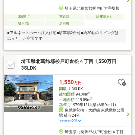
埼玉県北葛飾郡杉戸町大字堤根
2階建て
南道路
駐車場あり
駐車2台
所有権
■アルネットホーム注文住宅■駐車場2台可■約20帖のリビングは
広々とした空間です
埼玉県北葛飾郡杉戸町倉松４丁目 1,550万円
3SLDK
1,550
万円
間取り
3SLDK
2
建物面積
94.39m
2
土地面積
119.59m
築年月
1979年12月(築46年9ヶ月)
東武伊勢崎・大師線 東武動物公園
駅 徒歩24分
その他の交通
埼玉県北葛飾郡杉戸町倉松４丁目