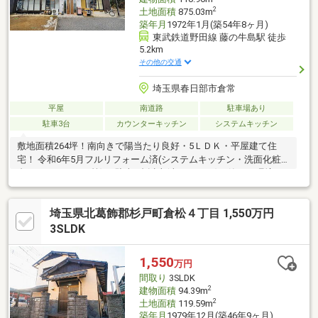
2
土地面積
875.03m
築年月
1972年1月(築54年8ヶ月)
東武鉄道野田線 藤の牛島駅 徒歩
5.2km
その他の交通
埼玉県春日部市倉常
平屋
南道路
駐車場あり
駐車3台
カウンターキッチン
システムキッチン
敷地面積264坪！南向きで陽当たり良好・5ＬＤＫ・平屋建て住
宅！ 令和6年5月フルリフォーム済(システムキッチン・洗面化粧
台・ユニットバス等)！ 駐車4台以上(車種による)！静かな環境で
の新生活！
埼玉県北葛飾郡杉戸町倉松４丁目 1,550万円
3SLDK
1,550
万円
間取り
3SLDK
2
建物面積
94.39m
2
土地面積
119.59m
築年月
1979年12月(築46年9ヶ月)