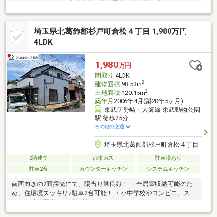
ア、スーパーなどの商業施設が徒歩圏内で買い物便利♪
埼玉県北葛飾郡杉戸町倉松４丁目 1,980万円
4LDK
1,980
万円
間取り
4LDK
2
建物面積
98.53m
2
土地面積
120.15m
築年月
2006年4月(築20年5ヶ月)
東武伊勢崎・大師線 東武動物公園
駅 徒歩25分
その他の交通
埼玉県北葛飾郡杉戸町倉松４丁目
2階建て
都市ガス
駐車場あり
駐車2台
カウンターキッチン
システムキッチン
南西向きの2面採光にて、陽当り通良好！ ・全居室収納可能のた
め、住環境スッキリ♪駐車2台可能！ ・小中学校やコンビニ、スー
パーが徒歩圏内で生活便利♪