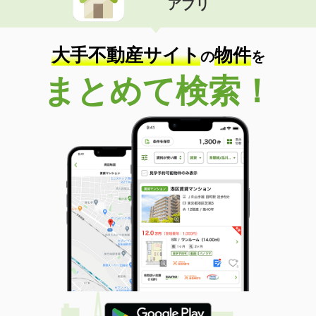
アプリ
大手不動産サイト
物件
の
を
まとめて検索！