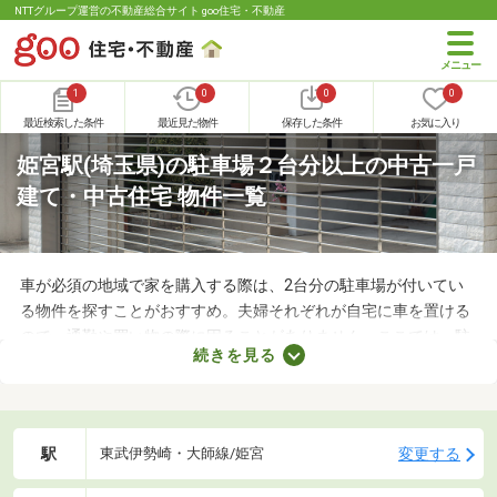
NTTグループ運営の不動産総合サイト goo住宅・不動産
1
0
0
0
最近検索した条件
最近見た物件
保存した条件
お気に入り
姫宮駅(埼玉県)の駐車場２台分以上の中古一戸
建て・中古住宅 物件一覧
車が必須の地域で家を購入する際は、2台分の駐車場が付いてい
る物件を探すことがおすすめ。夫婦それぞれが自宅に車を置ける
ので、通勤や買い物の際に困ることがありません。ここでは、駐
続きを見る
車場2台分以上を備えている中古の一戸建てを紹介します。物件
別に間取りや設備、周辺の環境が異なるので、重視したいポイン
トをチェックしましょう。
駅
変更する
東武伊勢崎・大師線/姫宮