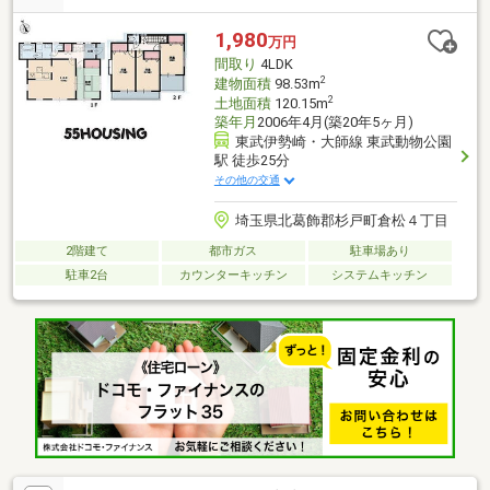
1,980
万円
間取り
4LDK
2
建物面積
98.53m
2
土地面積
120.15m
築年月
2006年4月(築20年5ヶ月)
東武伊勢崎・大師線 東武動物公園
駅 徒歩25分
その他の交通
埼玉県北葛飾郡杉戸町倉松４丁目
2階建て
都市ガス
駐車場あり
駐車2台
カウンターキッチン
システムキッチン