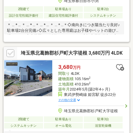
埼玉県春日部市小渕
2階建て
駐車場あり
駐車2台
設計住宅性能評価付
建設住宅性能評価付
システムキッチン
＊ … * … ＊ … * …＊ … * … ＊ … * …＊◇南向きにつき陽当たり良好♪
駐車場2台分完備♪◇広々とした専用庭はお子様やペットの遊び
場、BBQや家庭菜園にご活用いただけます♪◇認定長期優良住宅♪
オール電化♪耐震等級3♪Low-E複層ガラス採用♪【ライフインフォ
メーション】◇スーパーバリュー・・・徒歩約16分♪◇セブンイ
埼玉県北葛飾郡杉戸町大字堤根 3,680万円 4LDK
レブン・・・徒歩約8分♪◇クスリのアオキ・・・徒歩約6分♪●市
立小渕小学校・・・徒歩約7分♪●市立東中学校・・・徒歩約35分
♪◇お気軽にお問合せください♪担当【橋口】携帯：080-3202-
3,680
万円
1468
間取り
4LDK
2
建物面積
105.16m
2
土地面積
410.26m
築年月
2024年5月(築2年4ヶ月)
東武伊勢崎線 姫宮駅 徒歩22分
その他の交通
埼玉県北葛飾郡杉戸町大字堤根
2階建て
駐車場あり
駐車3台
システムキッチン
オール電化
浴室乾燥機