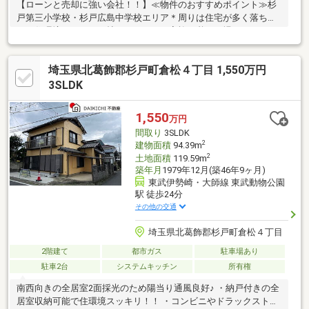
【ローンと売却に強い会社！！】≪物件のおすすめポイント≫杉
戸第三小学校・杉戸広島中学校エリア＊周りは住宅が多く落ち着
いた住環境＊２０．５帖のＬＤＫはご家族の憩いの場に♪＊キッチ
ンには食器棚、可動式棚完備！＊ゆとりのある水回りで毎日の生
活も快適☆＊全居室フローリングでお手入れがしやすい◎＊たっ
埼玉県北葛飾郡杉戸町倉松４丁目 1,550万円
ぷり収納可能なＷＩＣ完備＊南面バルコニーでお洗濯ものが良く
乾く♪＊オール電化で火災の心配が減ります◎◆住宅ローンのご
3SLDK
相談随時承ります◆
1,550
万円
間取り
3SLDK
2
建物面積
94.39m
2
土地面積
119.59m
築年月
1979年12月(築46年9ヶ月)
東武伊勢崎・大師線 東武動物公園
駅 徒歩24分
その他の交通
埼玉県北葛飾郡杉戸町倉松４丁目
2階建て
都市ガス
駐車場あり
駐車2台
システムキッチン
所有権
南西向きの全居室2面採光のため陽当り通風良好♪ ・納戸付きの全
居室収納可能で住環境スッキリ！！ ・コンビニやドラックスト