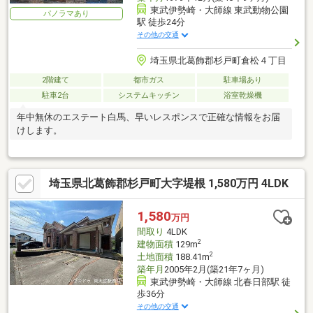
東武伊勢崎・大師線 東武動物公園
パノラマあり
駅 徒歩24分
その他の交通
埼玉県北葛飾郡杉戸町倉松４丁目
2階建て
都市ガス
駐車場あり
駐車2台
システムキッチン
浴室乾燥機
年中無休のエステート白馬、早いレスポンスで正確な情報をお届
けします。
埼玉県北葛飾郡杉戸町大字堤根 1,580万円 4LDK
1,580
万円
間取り
4LDK
2
建物面積
129m
2
土地面積
188.41m
築年月
2005年2月(築21年7ヶ月)
東武伊勢崎・大師線 北春日部駅 徒
歩36分
その他の交通