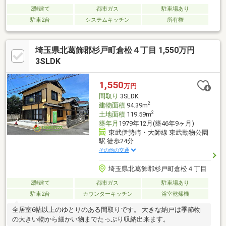
2階建て
都市ガス
駐車場あり
駐車2台
システムキッチン
所有権
埼玉県北葛飾郡杉戸町倉松４丁目 1,550万円
3SLDK
1,550
万円
間取り
3SLDK
2
建物面積
94.39m
2
土地面積
119.59m
築年月
1979年12月(築46年9ヶ月)
東武伊勢崎・大師線 東武動物公園
駅 徒歩24分
その他の交通
埼玉県北葛飾郡杉戸町倉松４丁目
2階建て
都市ガス
駐車場あり
駐車2台
カウンターキッチン
浴室乾燥機
全居室6帖以上のゆとりのある間取りです。 大きな納戸は季節物
の大きい物から細かい物までたっぷり収納出来ます。