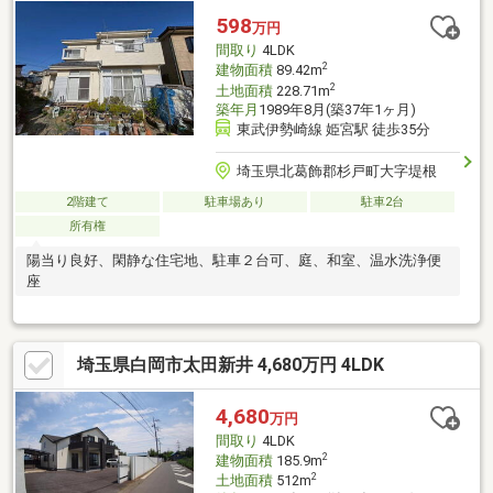
598
万円
間取り
4LDK
2
建物面積
89.42m
2
土地面積
228.71m
築年月
1989年8月(築37年1ヶ月)
東武伊勢崎線 姫宮駅 徒歩35分
埼玉県北葛飾郡杉戸町大字堤根
2階建て
駐車場あり
駐車2台
所有権
陽当り良好、閑静な住宅地、駐車２台可、庭、和室、温水洗浄便
座
埼玉県白岡市太田新井 4,680万円 4LDK
4,680
万円
間取り
4LDK
2
建物面積
185.9m
2
土地面積
512m