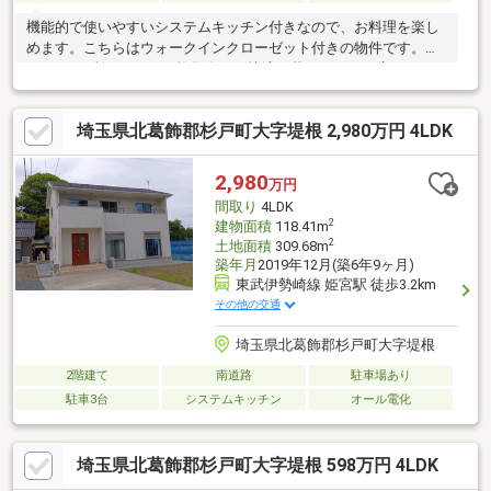
機能的で使いやすいシステムキッチン付きなので、お料理を楽し
めます。こちらはウォークインクローゼット付きの物件です。ト
イレが2ヶ所にあるので複数人でも快適に暮らせます。広々とした
20帖以上のリビングダイニングのおかげで、日々の生活に余裕が
生まれます。充実の設備が好評の3480万円の物件はこちらです。
埼玉県北葛飾郡杉戸町大字堤根 2,980万円 4LDK
新生活をピカピカの新築戸建て物件で始めてみませんか。4人家族
にぴったりの広さのある4LDKの物件情報は当社まで。
2,980
万円
間取り
4LDK
2
建物面積
118.41m
2
土地面積
309.68m
築年月
2019年12月(築6年9ヶ月)
東武伊勢崎線 姫宮駅 徒歩3.2km
その他の交通
埼玉県北葛飾郡杉戸町大字堤根
2階建て
南道路
駐車場あり
駐車3台
システムキッチン
オール電化
埼玉県北葛飾郡杉戸町大字堤根 598万円 4LDK