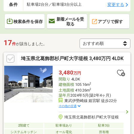
条件
変更する
駐車場2台分／駐車場3台分以上
新着メールを受
検索条件を保存
アプリで探す
取る
17
件
が該当しました。
埼玉県北葛飾郡杉戸町大字堤根 3,480万円 4LDK
3,480
万円
間取り
4LDK
2
建物面積
105.16m
2
土地面積
410.26m
築年月
2024年5月(築2年4ヶ月)
東武伊勢崎線 姫宮駅 徒歩22分
その他の交通
埼玉県北葛飾郡杉戸町大字堤根
2階建て
駐車場あり
駐車3台
システムキッチン
オール電化
所有権