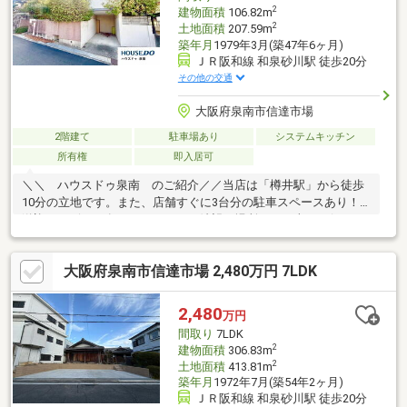
2
建物面積
106.82m
2
土地面積
207.59m
築年月
1979年3月(築47年6ヶ月)
ＪＲ阪和線 和泉砂川駅 徒歩20分
その他の交通
大阪府泉南市信達市場
2階建て
駐車場あり
システムキッチン
所有権
即入居可
＼＼ ハウスドゥ泉南 のご紹介／／当店は「樽井駅」から徒歩
10分の立地です。また、店舗すぐに3台分の駐車スペースあり！
送迎サービスも有りますので、ご希望の場所までお車でお伺いし
ます♪【無料不動産購入相談会 実施中！】物件探しだけでなく、
リフォーム、住宅ローン、火災保険等、皆様の気になる疑問にお
大阪府泉南市信達市場 2,480万円 7LDK
答えします！泉南市・阪南市のおうち探しはお任せください！
【お問い合わせについて】「見学予約する」「資料請求する」か
らのお問い合わせは24時間受付中！ネットに掲載していない物件
2,480
万円
もご紹介できます！「お電話」「資料請求する」からお気軽にお
間取り
7LDK
問い合わせください！
2
建物面積
306.83m
2
土地面積
413.81m
築年月
1972年7月(築54年2ヶ月)
ＪＲ阪和線 和泉砂川駅 徒歩20分