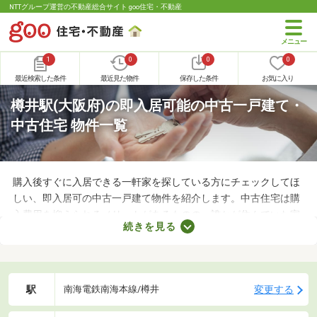
NTTグループ運営の不動産総合サイト goo住宅・不動産
1
0
0
0
最近検索した条件
最近見た物件
保存した条件
お気に入り
樽井駅(大阪府)の即入居可能の中古一戸建て・
中古住宅 物件一覧
購入後すぐに入居できる一軒家を探している方にチェックしてほ
しい、即入居可の中古一戸建て物件を紹介します。中古住宅は購
入費用を抑えられるメリットがあるものの、誰かが住んでいた家
続きを見る
なのでクリーニングが必須。即入居可の物件はクリーニング済み
なので、購入後すぐに引っ越せますよ。すぐに引っ越さなければ
ならない方は、即入居可の物件から気になる家を見つけてくださ
いね。
駅
変更する
南海電鉄南海本線/樽井