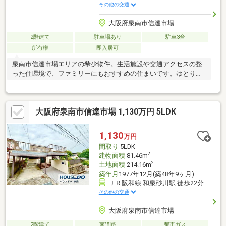
その他の交通
大阪府泉南市信達市場
2階建て
駐車場あり
駐車3台
所有権
即入居可
泉南市信達市場エリアの希少物件。生活施設や交通アクセスの整
った住環境で、ファミリーにもおすすめの住まいです。ゆとりあ
る暮らしを実現できる住空間で、新生活のスタートにも最適。現
況や詳細条件はお気軽にお問い合わせください。建物・設備の状
態や駐車可否などは現地確認を推奨します。
大阪府泉南市信達市場 1,130万円 5LDK
1,130
万円
間取り
5LDK
2
建物面積
81.46m
2
土地面積
214.16m
築年月
1977年12月(築48年9ヶ月)
ＪＲ阪和線 和泉砂川駅 徒歩22分
その他の交通
大阪府泉南市信達市場
2階建て
南道路
都市ガス