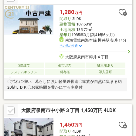
す！お問い合わせお待ちしております♪*********※令和8年固定資
産税：52594円/年※隣地月極駐車場空き有り 月額6000円-
1,280
万円
間取り
3LDK
2
建物面積
107.68m
2
土地面積
135.72m
築年月
1985年3月(築41年6ヶ月)
南海電鉄南海本線 樽井駅 徒歩14分
その他の交通
大阪府泉南市樽井４丁目
2階建て
都市ガス
駐車場あり
システムキッチン
所有権
即入居可
〇揺れに強い、暮らしに強い軽量鉄骨造〇家族が自然に集まる約
20帖ＬＤＫ〇お家時間を豊かにする南庭付
大阪府泉南市中小路３丁目 1,450万円 4LDK
1,450
万円
間取り
4LDK
2