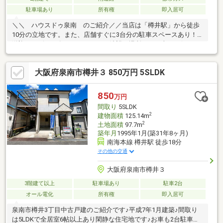
駐車場あり
所有権
即入居可
＼＼ ハウスドゥ泉南 のご紹介／／当店は「樽井駅」から徒歩
10分の立地です。また、店舗すぐに3台分の駐車スペースあり！
送迎サービスも有りますので、ご希望の場所までお車でお伺いし
ます♪【無料不動産購入相談会 実施中！】物件探しだけでなく、
リフォーム、住宅ローン、火災保険等、皆様の気になる疑問にお
大阪府泉南市樽井３ 850万円 5SLDK
答えします！泉南市・阪南市のおうち探しはお任せください！
【お問い合わせについて】「見学予約する」「資料請求する」か
らのお問い合わせは24時間受付中！ネットに掲載していない物件
850
万円
もご紹介できます！「お電話」「資料請求する」からお気軽にお
間取り
5SLDK
問い合わせください！
2
建物面積
125.14m
2
土地面積
97.7m
築年月
1995年1月(築31年8ヶ月)
南海本線 樽井駅 徒歩18分
その他の交通
大阪府泉南市樽井３
3階建て以上
駐車場あり
駐車2台
オール電化
所有権
即入居可
泉南市樽井3丁目中古戸建のご紹介です♪平成7年1月建築♪間取り
は5LDKで全居室6帖以上あり閑静な住宅地です♪お車も2台駐車可