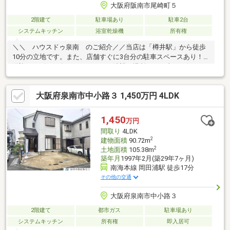
大阪府阪南市尾崎町５
2階建て
駐車場あり
駐車2台
システムキッチン
浴室乾燥機
所有権
＼＼ ハウスドゥ泉南 のご紹介／／当店は「樽井駅」から徒歩
10分の立地です。また、店舗すぐに3台分の駐車スペースあり！
送迎サービスも有りますので、ご希望の場所までお車でお伺いし
ます♪【無料不動産購入相談会 実施中！】物件探しだけでなく、
リフォーム、住宅ローン、火災保険等、皆様の気になる疑問にお
大阪府泉南市中小路３ 1,450万円 4LDK
答えします！泉南市・阪南市のおうち探しはお任せください！
【お問い合わせについて】「見学予約する」「資料請求する」か
らのお問い合わせは24時間受付中！ネットに掲載していない物件
1,450
万円
もご紹介できます！「お電話」「資料請求する」からお気軽にお
間取り
4LDK
問い合わせください！
2
建物面積
90.72m
2
土地面積
105.38m
築年月
1997年2月(築29年7ヶ月)
南海本線 岡田浦駅 徒歩17分
その他の交通
大阪府泉南市中小路３
2階建て
都市ガス
駐車場あり
システムキッチン
所有権
即入居可