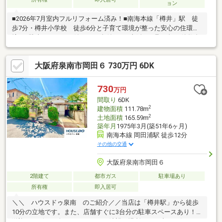
ョン
■2026年7月室内フルリフォーム済み！■南海本線「樽井」駅 徒
歩7分・樽井小学校 徒歩6分と子育て環境が整った安心の住環
境！■駐車スペースも嬉しい２台付き！●大阪での取り扱い件数多
数！ お客様のご希望の物件を紹介します。●住宅ローンの相談
だけでも構いません！ 今お持ちのローンを最大５００万まで住
大阪府泉南市岡田６ 730万円 6DK
宅ローンと一本化が可能！ おまとめローン＆頭金０円フルロー
ン可能！ 提携銀行にて最大優遇金利0.8％台・最大40年でローン
組めます！●ご所有の不動産の売却査定や住み替え等お気軽にご
730
万円
相談ください！
間取り
6DK
2
建物面積
111.78m
2
土地面積
165.59m
築年月
1975年3月(築51年6ヶ月)
南海本線 岡田浦駅 徒歩12分
その他の交通
大阪府泉南市岡田６
2階建て
都市ガス
駐車場あり
所有権
即入居可
＼＼ ハウスドゥ泉南 のご紹介／／当店は「樽井駅」から徒歩
10分の立地です。また、店舗すぐに3台分の駐車スペースあり！
送迎サービスも有りますので、ご希望の場所までお車でお伺いし