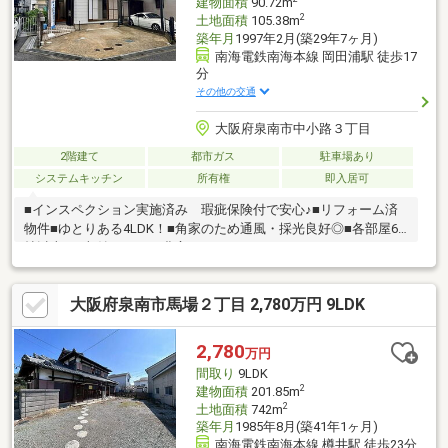
建物面積
90.72m
2
土地面積
105.38m
築年月
1997年2月(築29年7ヶ月)
南海電鉄南海本線 岡田浦駅 徒歩17
分
その他の交通
大阪府泉南市中小路３丁目
2階建て
都市ガス
駐車場あり
システムキッチン
所有権
即入居可
■インスペクション実施済み 瑕疵保険付で安心♪■リフォーム済
物件■ゆとりある4LDK！■角家のため通風・採光良好◎■各部屋6
帖以上！■収納スペース豊富！
大阪府泉南市馬場２丁目 2,780万円 9LDK
2,780
万円
間取り
9LDK
2
建物面積
201.85m
2
土地面積
742m
築年月
1985年8月(築41年1ヶ月)
南海電鉄南海本線 樽井駅 徒歩23分