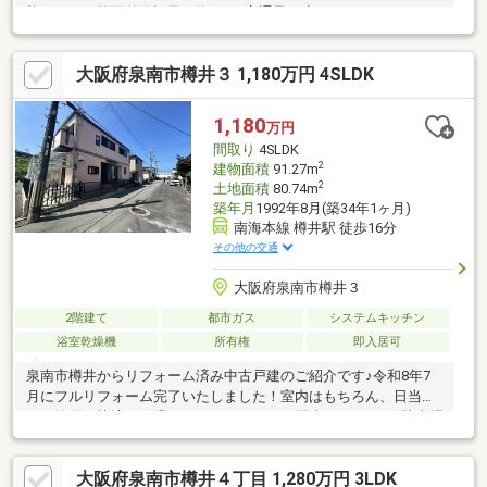
能です♪***前面道路幅員は約6ｍで交通量も少ないエリアです♪い
つでもご内覧いただけますので是非一度見学いかがでしょうか♪皆
さまからのお問い合わせをお待ちしております。※令和8年度固定
大阪府泉南市樽井３ 1,180万円 4SLDK
資産税：調査中※増築未登記部分有（3階部分、約26.73平米）
1,180
万円
間取り
4SLDK
2
建物面積
91.27m
2
土地面積
80.74m
築年月
1992年8月(築34年1ヶ月)
南海本線 樽井駅 徒歩16分
その他の交通
大阪府泉南市樽井３
2階建て
都市ガス
システムキッチン
浴室乾燥機
所有権
即入居可
泉南市樽井からリフォーム済み中古戸建のご紹介です♪令和8年7
月にフルリフォーム完了いたしました！室内はもちろん、日当た
りも抜群で快適にお過ごしいただけること間違いないです♪駐車場
もおうちのすぐ裏に月極駐車場（空き有り）がございますのでご
安心ください♪「閑静な住宅街で静かに暮らしたい．．．」「海に
大阪府泉南市樽井４丁目 1,280万円 3LDK
車ですぐ行ける場所に住みたい．．．」そんな方々におすすめで