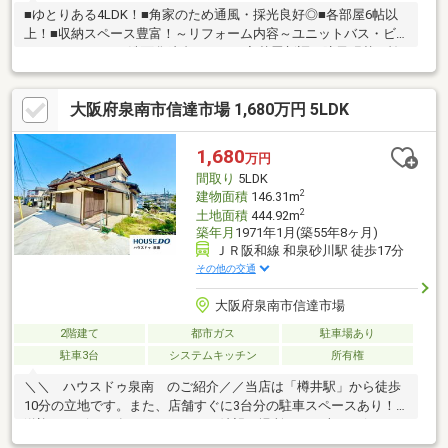
■ゆとりある4LDK！■角家のため通風・採光良好◎■各部屋6帖以
上！■収納スペース豊富！～リフォーム内容～ユニットバス・ビ
ルトインコンロ・洗面化粧台・トイレ入替畳新調、障子張替、襖
貼替クロス貼替（全室）クッションフロア貼替（洗面室・トイ
レ）インターホン入替外壁サイディング目地シール打ち替えベラ
大阪府泉南市信達市場 1,680万円 5LDK
ンダ防水工事施工屋根洗浄・塗替えガス給湯器（エコジョーズ）
新調ポスト交換ハウスクリーニング 等
1,680
万円
間取り
5LDK
2
建物面積
146.31m
2
土地面積
444.92m
築年月
1971年1月(築55年8ヶ月)
ＪＲ阪和線 和泉砂川駅 徒歩17分
その他の交通
大阪府泉南市信達市場
2階建て
都市ガス
駐車場あり
駐車3台
システムキッチン
所有権
＼＼ ハウスドゥ泉南 のご紹介／／当店は「樽井駅」から徒歩
10分の立地です。また、店舗すぐに3台分の駐車スペースあり！
送迎サービスも有りますので、ご希望の場所までお車でお伺いし
ます♪【無料不動産購入相談会 実施中！】物件探しだけでなく、