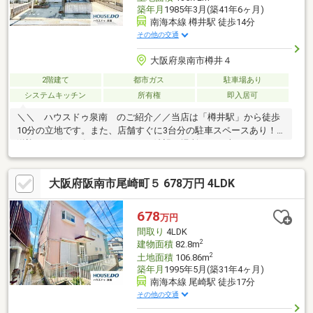
築年月
1985年3月(築41年6ヶ月)
南海本線 樽井駅 徒歩14分
その他の交通
大阪府泉南市樽井４
2階建て
都市ガス
駐車場あり
システムキッチン
所有権
即入居可
＼＼ ハウスドゥ泉南 のご紹介／／当店は「樽井駅」から徒歩
10分の立地です。また、店舗すぐに3台分の駐車スペースあり！
送迎サービスも有りますので、ご希望の場所までお車でお伺いし
ます♪【無料不動産購入相談会 実施中！】物件探しだけでなく、
リフォーム、住宅ローン、火災保険等、皆様の気になる疑問にお
大阪府阪南市尾崎町５ 678万円 4LDK
答えします！泉南市・阪南市のおうち探しはお任せください！
【お問い合わせについて】「見学予約する」「資料請求する」か
らのお問い合わせは24時間受付中！ネットに掲載していない物件
678
万円
もご紹介できます！「お電話」「資料請求する」からお気軽にお
間取り
4LDK
問い合わせください！
2
建物面積
82.8m
2
土地面積
106.86m
築年月
1995年5月(築31年4ヶ月)
南海本線 尾崎駅 徒歩17分
その他の交通