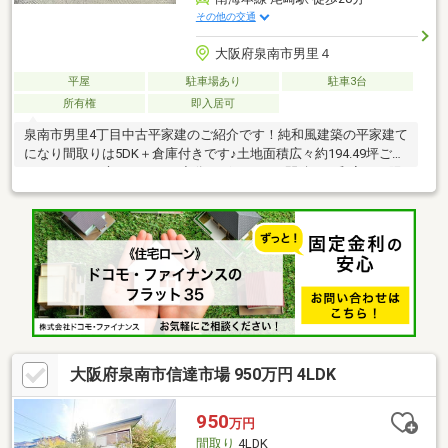
その他の交通
大阪府泉南市男里４
平屋
駐車場あり
駐車3台
所有権
即入居可
泉南市男里4丁目中古平家建のご紹介です！純和風建築の平家建て
になり間取りは5DK＋倉庫付きです♪土地面積広々約194.49坪ござ
いますのでお庭スペースも充分ございます♪2間続きの和室で、陽
当たりや風通しも良好です♪収納スペース豊富でお部屋はすっきり
とお使いお使いいただけます！ぜひ一度ご内見いただきたいお家
です♪空き家につき、即内覧いただけます♪お問い合わせお待ちし
ております！***※［母屋］建築年月日：昭和46年月日不明新築
※母屋内に井戸有り※［倉庫］種類：倉庫 構造：木造かわらぶき
平家建 床面積：59.0平米 建築年月日：平成4年月日不詳新築
※告知事項有
大阪府泉南市信達市場 950万円 4LDK
950
万円
間取り
4LDK