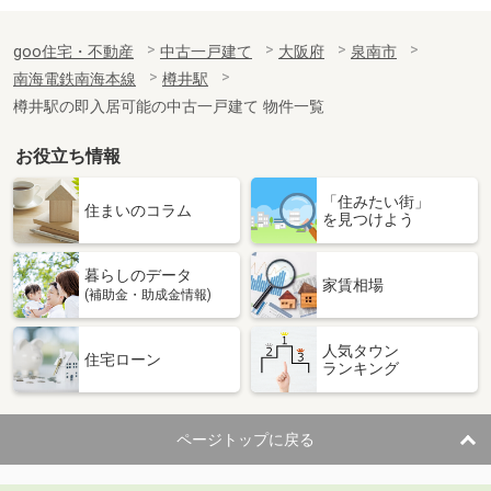
goo住宅・不動産
中古一戸建て
大阪府
泉南市
南海電鉄南海本線
樽井駅
樽井駅の即入居可能の中古一戸建て 物件一覧
お役立ち情報
「住みたい街」
住まいのコラム
を見つけよう
暮らしのデータ
家賃相場
(補助金・助成金情報)
人気タウン
住宅ローン
ランキング
ページトップに戻る