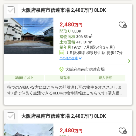
リフォーム、住宅ローン、火災保険等、皆様の気になる疑問にお
大阪府泉南市信達市場 2,480万円 8LDK
答えします！泉南市・阪南市のおうち探しはお任せください！
【お問い合わせについて】「見学予約する」「資料請求する」か
らのお問い合わせは24時間受付中！ネットに掲載していない物件
2,480
万円
もご紹介できます！「お電話」「資料請求する」からお気軽にお
間取り
8LDK
問い合わせください！
2
建物面積
306.83m
2
土地面積
413.81m
築年月
1972年7月(築54年2ヶ月)
ＪＲ阪和線 和泉砂川駅 徒歩17分
その他の交通
大阪府泉南市信達市場
3階建て以上
所有権
即入居可
待つのが嫌いな方にはこちらの即引渡し可の物件をオススメしま
す♪皆で仲良く生活できる8LDKの物件情報はこちらです♪購入価格
は2480万円です♪ニーズが高く好評の物件です♪今回紹介するの
は、建物面積が306.83平米♪快適な住環境が魅力的な中古の戸建て
物件で充実した日々を過ごしませんか♪2駅利用できる場所にある
大阪府泉南市信達市場 2,480万円 8LDK
ので利便性が高いです(*^^*)
2,480
万円