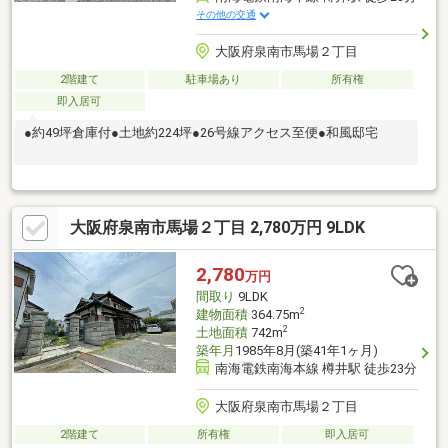
その他の交通
大阪府泉南市馬場２丁目
2階建て
駐車場あり
所有権
即入居可
●約49坪倉庫付●土地約224坪●26号線アクセス至便●和風邸宅
大阪府泉南市馬場２丁目 2,780万円 9LDK
2,780
万円
間取り
9LDK
2
建物面積
364.75m
2
土地面積
742m
築年月
1985年8月(築41年1ヶ月)
南海電鉄南海本線 樽井駅 徒歩23分
大阪府泉南市馬場２丁目
2階建て
所有権
即入居可