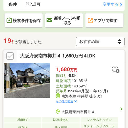
条件
変更する
即入居可
新着メールを受
検索条件を保存
アプリで探す
取る
19
件
が該当しました。
大阪府泉南市樽井４ 1,680万円 4LDK
1,680
万円
間取り
4LDK
2
建物面積
101.85m
2
土地面積
140.69m
築年月
1996年8月(築30年1ヶ月)
南海本線 樽井駅 徒歩8分
その他の交通
大阪府泉南市樽井４
2階建て
駐車場あり
システムキッチン
リフォームリノベーシ
所有権
即入居可