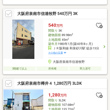
ます♪【無料不動産購入相談会 実施中！】物件探しだけでなく、
リフォーム、住宅ローン、火災保険等、皆様の気になる疑問にお
大阪府泉南市信達牧野 540万円 3K
答えします！泉南市・阪南市のおうち探しはお任せください！
【お問い合わせについて】「見学予約する」「資料請求する」か
らのお問い合わせは24時間受付中！ネットに掲載していない物件
540
万円
もご紹介できます！「お電話」「資料請求する」からお気軽にお
間取り
3K
問い合わせください！
2
建物面積
89.98m
2
土地面積
45m
築年月
1983年1月(築43年8ヶ月)
ＪＲ阪和線 和泉砂川駅 徒歩13分
その他の交通
大阪府泉南市信達牧野
3階建て以上
所有権
即入居可
大阪府泉南市樽井４ 1,280万円 3LDK
1,280
万円
間取り
3LDK
2
建物面積
107.68m
2
土地面積
135.72m