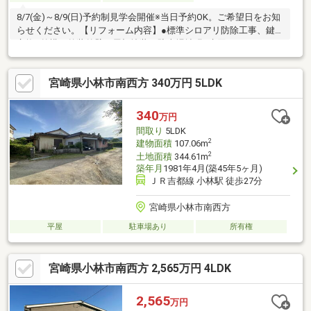
8/7(金)～8/9(日)予約制見学会開催※当日予約OK。ご希望日をお知
らせください。【リフォーム内容】●標準シロアリ防除工事、鍵
交換●外構・外装外壁・屋根塗装、駐車場拡張●水回りシステムキ
ッチン交換、ユニットバス交換、トイレ交換、洗面化粧台交換●
内装シューズボックス交換、一部クロス張替え、畳表替え、障
宮崎県小林市南西方 340万円 5LDK
子・襖張替え●その他設備インターホン設置、火災警報器設置、
照明器具交換【おすすめポイント】・本物件は条件により住宅ロ
ーン減税が適用されます。・雨漏り、構造上主要な部分の欠陥
340
万円
や・腐食、給排水管の故障や漏水についてお引渡しより２年間
間取り
5LDK
2
建物面積
107.06m
2
土地面積
344.61m
築年月
1981年4月(築45年5ヶ月)
ＪＲ吉都線 小林駅 徒歩27分
宮崎県小林市南西方
平屋
駐車場あり
所有権
宮崎県小林市南西方 2,565万円 4LDK
2,565
万円