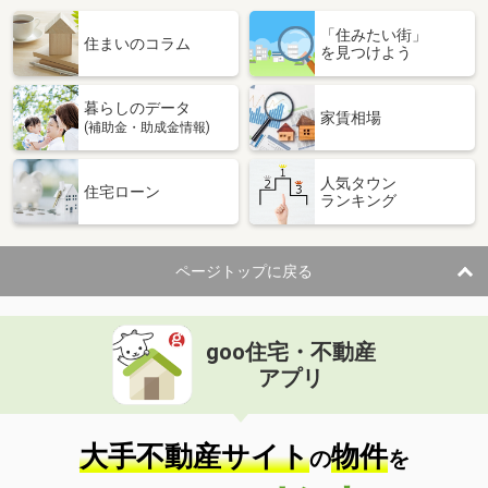
「住みたい街」
住まいのコラム
を見つけよう
暮らしのデータ
家賃相場
(補助金・助成金情報)
人気タウン
住宅ローン
ランキング
ページトップに戻る
goo住宅・不動産
アプリ
大手不動産サイト
物件
の
を