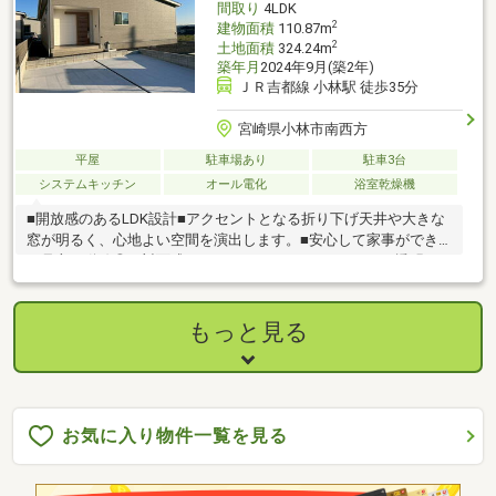
間取り
4LDK
2
建物面積
110.87m
2
土地面積
324.24m
築年月
2024年9月(築2年)
ＪＲ吉都線 小林駅 徒歩35分
宮崎県小林市南西方
平屋
駐車場あり
駐車3台
システムキッチン
オール電化
浴室乾燥機
■開放感のあるLDK設計■アクセントとなる折り下げ天井や大きな
窓が明るく、心地よい空間を演出します。■安心して家事ができ
る見守り動線◎な対面式アイランドキッチン■キッチンは透明の
オイルガード付き、リビングを見渡すことができ油汚れが飛びに
くい仕様です！■各部屋に収納スペースを完備し、スッキリとし
た空間を維持!■お風呂は広々18×18の浴室乾燥機付き！
もっと見る
お気に入り物件一覧を見る