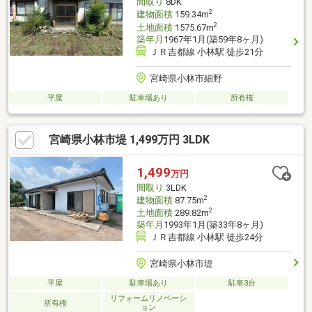
間取り
8DK
2
建物面積
159.34m
2
土地面積
1575.67m
築年月
1967年1月(築59年8ヶ月)
ＪＲ吉都線 小林駅 徒歩21分
宮崎県小林市細野
平屋
駐車場あり
所有権
宮崎県小林市堤 1,499万円 3LDK
1,499
万円
間取り
3LDK
2
建物面積
87.75m
2
土地面積
289.82m
築年月
1993年1月(築33年8ヶ月)
ＪＲ吉都線 小林駅 徒歩24分
宮崎県小林市堤
平屋
駐車場あり
駐車3台
リフォームリノベーシ
所有権
ョン