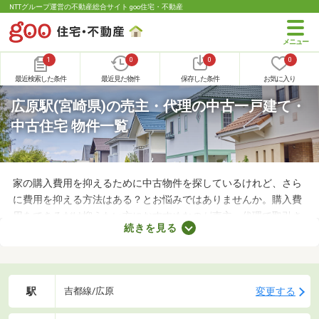
NTTグループ運営の不動産総合サイト goo住宅・不動産
1
0
0
0
最近検索した条件
最近見た物件
保存した条件
お気に入り
広原駅(宮崎県)の売主・代理の中古一戸建て・
中古住宅 物件一覧
家の購入費用を抑えるために中古物件を探しているけれど、さら
に費用を抑える方法はある？とお悩みではありませんか。購入費
用をできるだけ抑えたい方におすすめなのが売主・代理で取引さ
続きを見る
れる物件です。不動産会社への仲介手数料が発生しないので、購
入費用を節約できますよ。ここでは、売主・代理で取引される中
古の一戸建て物件を紹介します。
駅
変更する
吉都線/広原