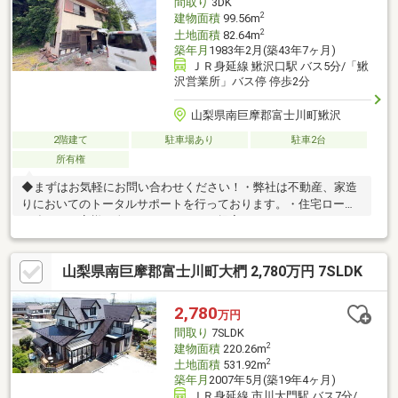
間取り
3DK
2
建物面積
99.56m
2
土地面積
82.64m
築年月
1983年2月(築43年7ヶ月)
ＪＲ身延線 鰍沢口駅 バス5分/「鰍
沢営業所」バス停 停歩2分
山梨県南巨摩郡富士川町鰍沢
2階建て
駐車場あり
駐車2台
所有権
◆まずはお気軽にお問い合わせください！・弊社は不動産、家造
りにおいてのトータルサポートを行っております。・住宅ローン
に強く、お客様一人ひとりにあったご提案をさせていただきま
す。・スタッフ一同、誠心誠意ご対応させていただきます！◆経
験知識が豊富なスタッフが在籍！迅速な対応を心掛けておりま
山梨県南巨摩郡富士川町大椚 2,780万円 7SLDK
す。・お問合せを受けてから即日ご対応をさせていただきま
す。・その他物件情報も多数ございます！お気軽にお問い合わせ
ください。
2,780
万円
間取り
7SLDK
2
建物面積
220.26m
2
土地面積
531.92m
築年月
2007年5月(築19年4ヶ月)
ＪＲ身延線 市川大門駅 バス7分/