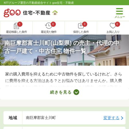
NTTグループ運営の不動産総合サイト goo住宅・不動産
1
0
0
0
最近検索した条件
最近見た物件
保存した条件
お気に入り
南巨摩郡富士川町(山梨県) の売主・代理の中
古一戸建て・中古住宅 物件一覧
家の購入費用を抑えるために中古物件を探しているけれど、さら
に費用を抑える方法はある？とお悩みではありませんか。購入費
用をできるだけ抑えたい方におすすめなのが売主・代理で取引さ
続きを見る
れる物件です。不動産会社への仲介手数料が発生しないので、購
入費用を節約できますよ。ここでは、売主・代理で取引される中
古の一戸建て物件を紹介します。
地域
変更する
南巨摩郡富士川町