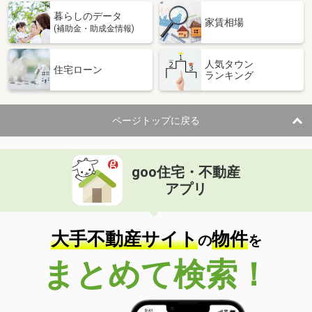
暮らしのデータ
家賃相場
(補助金・助成金情報)
人気タウン
住宅ローン
ランキング
ページトップに戻る
goo住宅・不動産
アプリ
大手不動産サイト
物件
の
を
まとめて検索！