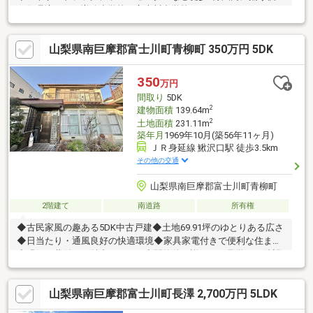
な住環境です。増穂小学校、富士川中学校。
山梨県南巨摩郡富士川町青柳町 350万円 5DK
350
万円
間取り
5DK
2
建物面積
139.64m
2
土地面積
231.11m
築年月
1969年10月(築56年11ヶ月)
ＪＲ身延線 鰍沢口駅 徒歩3.5km
その他の交通
山梨県南巨摩郡富士川町青柳町
2階建て
南道路
所有権
◆古民家風の趣ある5DK中古戸建◆土地69.91坪のゆとりある広さ
◆日当たり・通風良好の快適環境◆家具家電付きで便利な住まい
◆縁側・蔵付きで魅力あふれる空間物件の詳細、ご見学のご希望
はお気軽にお問い合わせください！
山梨県南巨摩郡富士川町長澤 2,700万円 5LDK