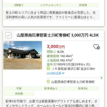
2階建て
システムキッチン
所有権
富士川町エリアに住まう周辺に商業施設や飲食店が充実した、生
活利便性の高い人気の住環境です。ファミリーに最適なゆとりあ
る間取り家族みんながのびのび暮らせる部屋数を確保。成長に合
わせた使い方が可能です。車社会の山梨に嬉しい駐車スペース毎
日の出し入れもしやすく、セカンドカーや来客時にも安心の広さ
山梨県南巨摩郡富士川町青柳町 3,000万円 4LDK
を完備。落ち着きのある穏やかな周辺環境便利な立地でありなが
ら、日常の騒がしさを忘れられる心地よい住宅街。新生活をスム
ーズに始められる仕様お手入れや使い勝手のバランスが良く、長
3,000
万円
く快適に暮らせる工夫が詰まっています。
間取り
4LDK
2
建物面積
166.46m
2
土地面積
942.47m
築年月
1993年3月(築33年6ヶ月)
ＪＲ身延線 鰍沢口駅 徒歩3.3km
その他の交通
山梨県南巨摩郡富士川町青柳町
平屋
駐車場あり
駐車3台
所有権
駐車3台可能で、お庭では家庭菜園やアウトドアも楽しめます。オ
ギノやサンドラッグ、ホームセンターなど徒歩3分圏内に揃う便利