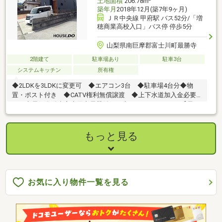
土地面積
206.78m
築年月
2018年12月(築7年9ヶ月)
ＪＲ中央線 甲府駅 バス52分/「増
穂商業高校入口」バス停 停歩5分
山梨県南巨摩郡富士川町最勝寺
2階建て
駐車場あり
駐車3台
システムキッチン
所有権
◆2LDKを3LDKに変更可 ◆エアコン3台 ◆駐車場4台分◆物
置・ポスト付き ◆CATV権利無償譲渡 ◆上下水道加入金必要
なし◆電気自動車家庭用充電器付き ◆セットバック要す【電
話・LINE・Zoom・ビデオトーク】のオンライン相談始めまし
た！！今までの経験を活かし様々な解決策をお客様と一緒に考
え、ご提案させていただきます。
もっと見る
お気に入り物件一覧を見る