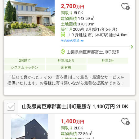
2,700
万円
間取り
5LDK
2
建物面積
143.59m
2
土地面積
370.38m
築年月
2009年3月(築17年6ヶ月)
ＪＲ身延線 市川本町駅 徒歩4.1km
その他の交通
山梨県南巨摩郡富士川町長澤
2階建て
駐車場あり
駐車3台
システムキッチン
所有権
「任せて良かった」その一言を目指して最良・最適なサービスを
提供いたします。お客様に寄り添いながら最善な提案ができるよ
う精一杯サポートさせていただきます。お客様のご連絡お待ちし
ています！
山梨県南巨摩郡富士川町最勝寺 1,400万円 2LDK
1,400
万円
間取り
2LDK
2
建物面積
72.86m
2