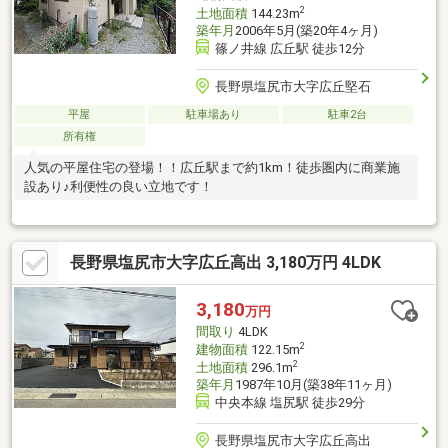
2
土地面積
144.23m
築年月
2006年5月(築20年4ヶ月)
篠ノ井線 広丘駅 徒歩12分
長野県塩尻市大字広丘堅石
平屋
駐車場あり
駐車2台
所有権
人気の平屋住宅の登場！！広丘駅まで約1km！徒歩圏内に商業施
設あり♪利便性の良い立地です！
長野県塩尻市大字広丘高出 3,180万円 4LDK
3,180
万円
間取り
4LDK
2
建物面積
122.15m
2
土地面積
296.1m
築年月
1987年10月(築38年11ヶ月)
中央本線 塩尻駅 徒歩29分
長野県塩尻市大字広丘高出