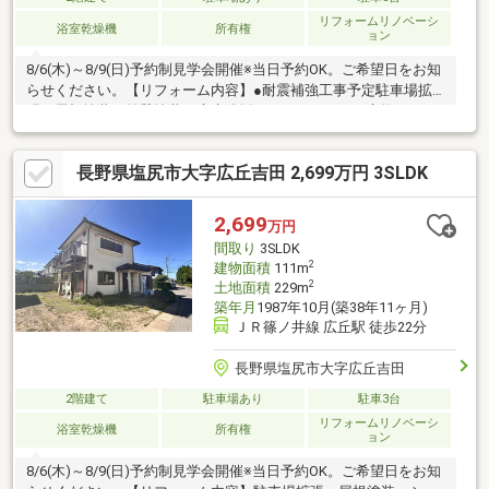
リフォームリノベーシ
浴室乾燥機
所有権
ョン
8/6(木)～8/9(日)予約制見学会開催※当日予約OK。ご希望日をお知
らせください。【リフォーム内容】●耐震補強工事予定駐車場拡
張、屋根塗装、外壁塗装、庭木伐採システムキッチン交換、ユニ
ットバス交換、トイレ交換、洗面化粧台交換間取変更、室内ドア
交換、床材上張り、シューズボックス交換、クロス張替え給湯器
長野県塩尻市大字広丘吉田 2,699万円 3SLDK
交換、インターホン設置、火災警報器設置、照明器具交換【おす
すめポイント】・耐震適合証明書を取得すれば（要別途費用）、
条件により住宅ローン減税や不動産取得税減税の対象になりま
2,699
万円
す。・雨漏り、構造上主要な部分の欠陥や・腐食、給排水管の故
間取り
3SLDK
障や漏水についてお引渡
2
建物面積
111m
2
土地面積
229m
築年月
1987年10月(築38年11ヶ月)
ＪＲ篠ノ井線 広丘駅 徒歩22分
長野県塩尻市大字広丘吉田
2階建て
駐車場あり
駐車3台
リフォームリノベーシ
浴室乾燥機
所有権
ョン
8/6(木)～8/9(日)予約制見学会開催※当日予約OK。ご希望日をお知