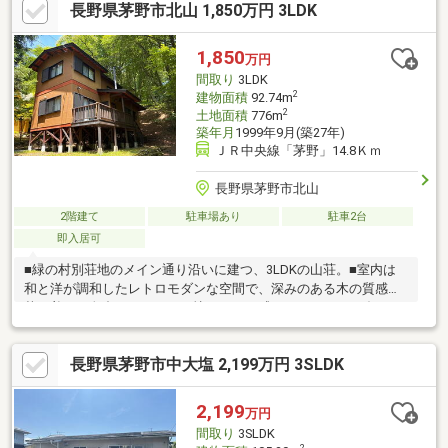
長野県茅野市北山 1,850万円 3LDK
替え、インターホン設置、火災警報器設置、照明LED交換等【お
すすめポイント】・雨漏り、構造上主要な部分の欠陥や・腐食、
給排水管の故障や漏水についてお引渡しより２年間保証・シロア
1,850
万円
リ防除工事施工後5年間保証・返済額や融資可能額など、お客様の
間取り
3LDK
ご希望にあわせてご提案。住宅ロー
2
建物面積
92.74m
2
土地面積
776m
築年月
1999年9月(築27年)
ＪＲ中央線「茅野」14.8Ｋｍ
長野県茅野市北山
2階建て
駐車場あり
駐車2台
即入居可
■緑の村別荘地のメイン通り沿いに建つ、3LDKの山荘。■室内は
和と洋が調和したレトロモダンな空間で、深みのある木の質感と
落ち着いた色合いが、どこか懐かしさを感じさせます。■ダイニ
ングスペースには、存在感のあるクラシックな薪ストーブが鎮
座。暖を取るだけでなく、調理も楽しめる仕様で日常とは少し違
長野県茅野市中大塩 2,199万円 3SLDK
う別荘時間を演出してくれます。■敷地は平坦でガーデニングや
家庭菜園にも適しており、駐車スペースも2台以上確保可能。■水
道設備メンテナンス、トイレ交換、ウッドデッキ塗装、除湿器設
2,199
万円
置、薪ストーブメンテナンスなどを実施済みで、購入後すぐに利
間取り
3SLDK
用できる状態です。