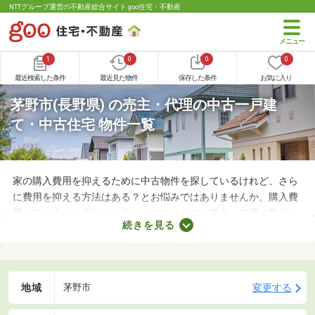
NTTグループ運営の不動産総合サイト goo住宅・不動産
1
0
0
0
最近検索した条件
最近見た物件
保存した条件
お気に入り
茅野市(長野県) の売主・代理の中古一戸建
て・中古住宅 物件一覧
家の購入費用を抑えるために中古物件を探しているけれど、さら
に費用を抑える方法はある？とお悩みではありませんか。購入費
用をできるだけ抑えたい方におすすめなのが売主・代理で取引さ
続きを見る
れる物件です。不動産会社への仲介手数料が発生しないので、購
入費用を節約できますよ。ここでは、売主・代理で取引される中
古の一戸建て物件を紹介します。
地域
変更する
茅野市