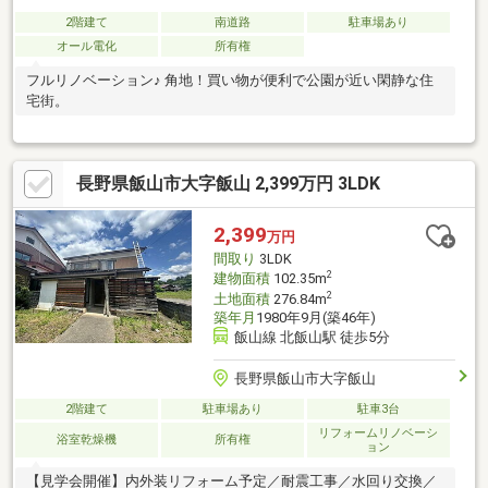
2階建て
南道路
駐車場あり
オール電化
所有権
フルリノベーション♪ 角地！買い物が便利で公園が近い閑静な住
宅街。
長野県飯山市大字飯山 2,399万円 3LDK
2,399
万円
間取り
3LDK
2
建物面積
102.35m
2
土地面積
276.84m
築年月
1980年9月(築46年)
飯山線 北飯山駅 徒歩5分
長野県飯山市大字飯山
2階建て
駐車場あり
駐車3台
リフォームリノベーシ
浴室乾燥機
所有権
ョン
【見学会開催】内外装リフォーム予定／耐震工事／水回り交換／