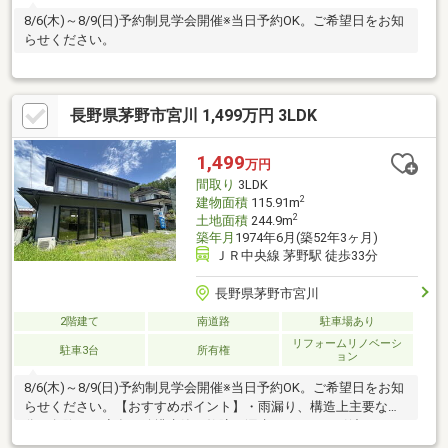
8/6(木)～8/9(日)予約制見学会開催※当日予約OK。ご希望日をお知
らせください。
長野県茅野市宮川 1,499万円 3LDK
1,499
万円
間取り
3LDK
2
建物面積
115.91m
2
土地面積
244.9m
築年月
1974年6月(築52年3ヶ月)
ＪＲ中央線 茅野駅 徒歩33分
長野県茅野市宮川
2階建て
南道路
駐車場あり
リフォームリノベーシ
駐車3台
所有権
ョン
8/6(木)～8/9(日)予約制見学会開催※当日予約OK。ご希望日をお知
らせください。【おすすめポイント】・雨漏り、構造上主要な部
分の欠陥や・腐食、給排水管の故障や漏水についてお引渡しより
２年間保証・シロアリ防除工事施工後5年間保証・返済額や融資可