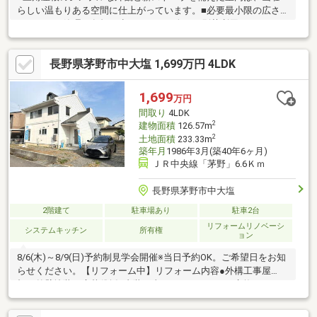
らしい温もりある空間に仕上がっています。■必要最小限の広さ
だからこそ管理の負担が少なく、1～2人での別荘利用やアウトド
アの拠点として気軽に使える点が魅力です。■バルコニーは開放
感があり、樹木を整えることで山並みの眺望も期待できます。■
長野県茅野市中大塩 1,699万円 4LDK
洗面台・トイレ・給湯器の交換、ウッドデッキ塗装、薪ストーブ
メンテナンス、敷地整備、ハウスクリーニング等を実施済なの
で、購入後すぐに利用可能です。
1,699
万円
間取り
4LDK
2
建物面積
126.57m
2
土地面積
233.33m
築年月
1986年3月(築40年6ヶ月)
ＪＲ中央線「茅野」6.6Ｋｍ
長野県茅野市中大塩
2階建て
駐車場あり
駐車2台
リフォームリノベーシ
システムキッチン
所有権
ョン
8/6(木)～8/9(日)予約制見学会開催※当日予約OK。ご希望日をお知
らせください。【リフォーム中】リフォーム内容●外構工事屋
根・外壁塗装、庭草伐採●内装工事システムキッチン交換、ユニ
ットバス交換、温水洗浄便座トイレ交換、洗面化粧台交換、フロ
ーリング上張り、クロス張替え、畳表替え、クッションフロア張