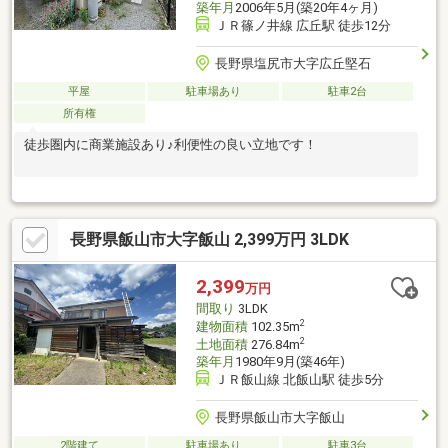
築年月
2006年5月(築20年4ヶ月)
ＪＲ篠ノ井線 広丘駅 徒歩12分
長野県塩尻市大字広丘堅石
平屋
駐車場あり
駐車2台
所有権
徒歩圏内に商業施設あり♪利便性の良い立地です！
長野県飯山市大字飯山 2,399万円 3LDK
2,399
万円
間取り
3LDK
2
建物面積
102.35m
2
土地面積
276.84m
築年月
1980年9月(築46年)
ＪＲ飯山線 北飯山駅 徒歩5分
長野県飯山市大字飯山
2階建て
駐車場あり
駐車3台