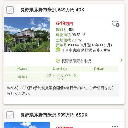
能額など、お客様のご希望にあわせてご提案。住宅ローンが初め
長野県茅野市米沢 649万円 4DK
ての方でもお気軽にご相談ください【周辺施設】・茅野市立宮川
小学校約2000ｍ（徒歩25分）・茅野市立長峰中学校約3000ｍ（徒
歩38分）・デリシア宮川店様約1800ｍ（車4分）・ローソン茅野
649
万円
宮川店様約1700ｍ（車4分）
間取り
4DK
2
建物面積
98.53m
2
土地面積
231m
築年月
1980年10月(築45年11ヶ月)
ＪＲ中央線 茅野駅 徒歩7.1km
長野県茅野市米沢
2階建て
駐車場あり
駐車3台
リフォームリノベーシ
所有権
ョン
8/6(木)～8/9(日)予約制見学会開催※当日予約OK。ご希望日をお知
らせください。
長野県茅野市米沢 999万円 6SDK