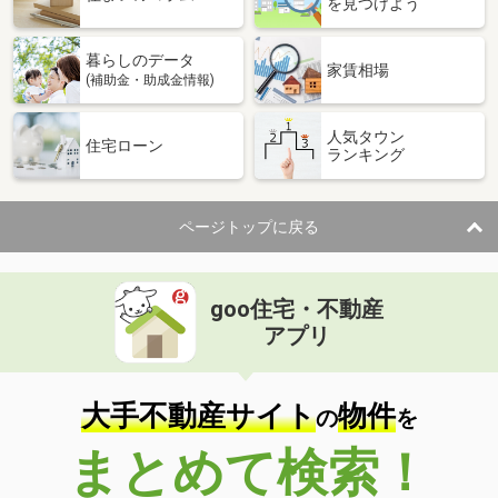
を見つけよう
暮らしのデータ
家賃相場
(補助金・助成金情報)
人気タウン
住宅ローン
ランキング
ページトップに戻る
goo住宅・不動産
アプリ
大手不動産サイト
物件
の
を
まとめて検索！