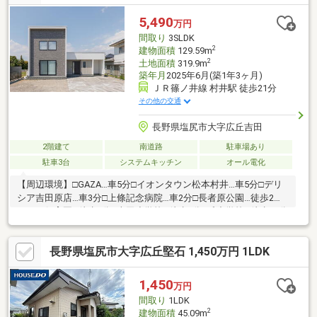
家族のプライバシーを確保した「脱衣洗面セパレート設計」■1階
の洋室は客間やファミリークロゼットなど、さまざまな用途で使
5,490
万円
えます。
間取り
3SLDK
2
建物面積
129.59m
2
土地面積
319.9m
築年月
2025年6月(築1年3ヶ月)
ＪＲ篠ノ井線 村井駅 徒歩21分
その他の交通
長野県塩尻市大字広丘吉田
2階建て
南道路
駐車場あり
駐車3台
システムキッチン
オール電化
【周辺環境】□GAZA…車5分□イオンタウン松本村井…車5分□デリ
シア吉田原店…車3分□上條記念病院…車2分□長者原公園…徒歩2分□
よしだ保育園…徒歩9分□吉田小学校…徒歩8分□丘中学校…徒歩40分
【おすすめポイント】◆人気のモデルハウス、ついに販売開
始！ 家事動線・収納・快適さ・デザイン こだわり多数の特別
長野県塩尻市大字広丘堅石 1,450万円 1LDK
な一邸！◆家具・カーテン・照明・エアコン2台付 すぐにお洒
落な新生活を開始できます◆土地面積はゆとりの96坪！ 広々駐
車スペースに加え、 のびのびとしたお庭も確保◆商業施設車5
1,450
万円
分、小学校徒歩8分 塩尻北ＩＣまで車2分！ お買い物や通勤通
間取り
1LDK
学に便利
2
建物面積
45.09m