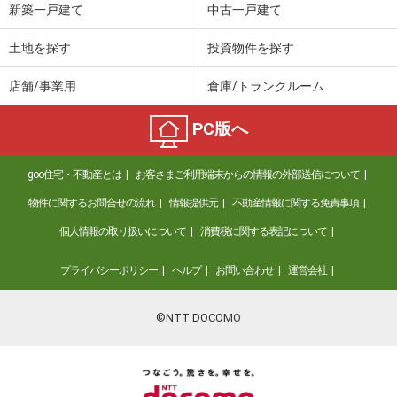
新築一戸建て
中古一戸建て
土地を探す
投資物件を探す
店舗/事業用
倉庫/トランクルーム
PC版へ
goo住宅・不動産とは
お客さまご利用端末からの情報の外部送信について
物件に関するお問合せの流れ
情報提供元
不動産情報に関する免責事項
個人情報の取り扱いについて
消費税に関する表記について
プライバシーポリシー
ヘルプ
お問い合わせ
運営会社
©NTT DOCOMO