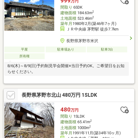
999
万円
間取り
6SDK
2
建物面積
184.63m
2
土地面積
523.46m
築年月
1980年2月(築46年7ヶ月)
ＪＲ中央線 茅野駅 徒歩7.7km
長野県茅野市米沢
平屋
駐車場あり
駐車3台
所有権
8/6(木)～8/9(日)予約制見学会開催※当日予約OK。ご希望日をお知
らせください。
長野県茅野市北山 480万円 1SLDK
480
万円
間取り
1SLDK
2
建物面積
65.41m
2
土地面積
1000m
築年月
1991年11月(築34年10ヶ月)