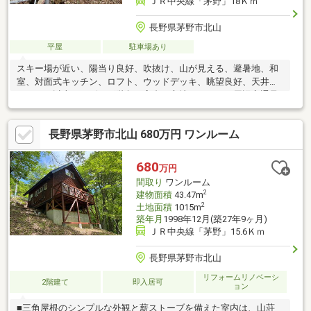
ＪＲ中央線「茅野」18Ｋｍ
長野県茅野市北山
平屋
駐車場あり
スキー場が近い、陽当り良好、吹抜け、山が見える、避暑地、和
室、対面式キッチン、ロフト、ウッドデッキ、眺望良好、天井高
２．５ｍ以上、リビング階段、高台に立地、テラス、周辺交通量
少なめ
長野県茅野市北山 680万円 ワンルーム
680
万円
間取り
ワンルーム
2
建物面積
43.47m
2
土地面積
1015m
築年月
1998年12月(築27年9ヶ月)
ＪＲ中央線「茅野」15.6Ｋｍ
長野県茅野市北山
リフォームリノベーシ
2階建て
即入居可
ョン
■三角屋根のシンプルな外観と薪ストーブを備えた室内は、山荘