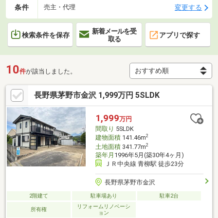
条件
変更する
売主・代理
新着メールを受
検索条件を保存
アプリで探す
取る
10
件
が該当しました。
長野県茅野市金沢 1,999万円 5SLDK
1,999
万円
間取り
5SLDK
2
建物面積
141.46m
2
土地面積
341.77m
築年月
1996年5月(築30年4ヶ月)
ＪＲ中央線 青柳駅 徒歩23分
長野県茅野市金沢
2階建て
駐車場あり
駐車2台
リフォームリノベーシ
所有権
ョン