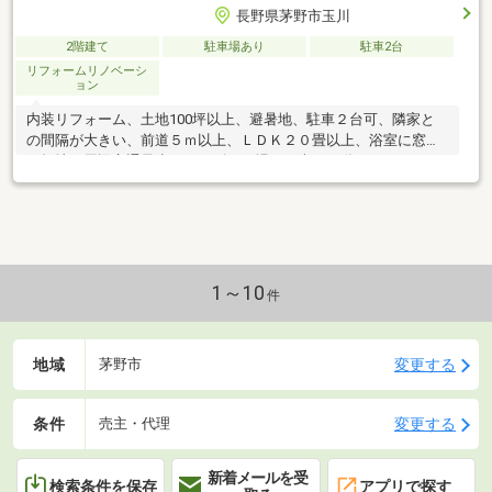
長野県茅野市玉川
2階建て
駐車場あり
駐車2台
リフォームリノベーシ
ョン
内装リフォーム、土地100坪以上、避暑地、駐車２台可、隣家と
の間隔が大きい、前道５ｍ以上、ＬＤＫ２０畳以上、浴室に窓、
平坦地、周辺交通量少なめ、ゴルフ場まで車で15分
1～10
件
地域
変更する
茅野市
条件
変更する
売主・代理
新着メールを受
検索条件を保存
アプリで探す