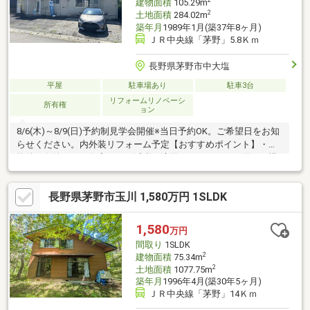
2
建物面積
105.29m
2
土地面積
284.02m
築年月
1989年1月(築37年8ヶ月)
ＪＲ中央線「茅野」5.8Ｋｍ
長野県茅野市中大塩
平屋
駐車場あり
駐車3台
リフォームリノベーシ
所有権
ョン
8/6(木)～8/9(日)予約制見学会開催※当日予約OK。ご希望日をお知
らせください。内外装リフォーム予定【おすすめポイント】・本
物件は条件により住宅ローン減税が適用されます。・雨漏り、構
造上主要な部分の欠陥や・腐食、給排水管の故障や漏水について
お引渡しより２年間保証・シロアリ防除工事施工後5年間保証・お
長野県茅野市玉川 1,580万円 1SLDK
客様に合わせたローンの組み方や金融機関をご提案。住宅ローン
が初めての方でもお気軽にご相談ください【周辺施設】・茅野市
立豊平小学校2600ｍ（徒歩33分）・茅野市立北部中学校3000ｍ
1,580
万円
（徒歩38分/自転車12分）・ザ・ビッグ茅野店店様23
間取り
1SLDK
2
建物面積
75.34m
2
土地面積
1077.75m
築年月
1996年4月(築30年5ヶ月)
ＪＲ中央線「茅野」14Ｋｍ