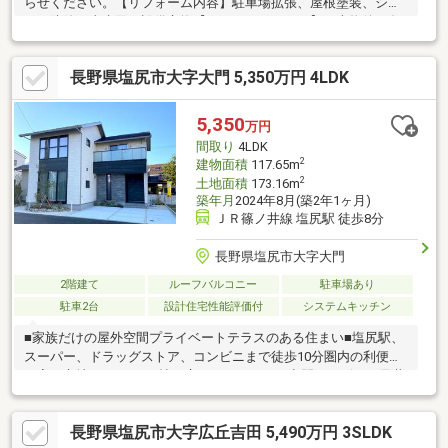
らせください。【リフォーム内容】駐車場拡張、屋根塗装、シロ
アリ防除工事水回り設備交換【おすすめポイント】・本物件は条
件により住宅ローン減税が適用されます。・シロアリ防除工事施
工後5年間保証・お客様に合わせたローンの組み方や金融機関をご
長野県塩尻市大字大門 5,350万円 4LDK
提案。住宅ローンが初めての方でもお気軽にご相談ください
【【周辺施設】・塩尻市立広丘小学校800ｍ（徒歩10分）・デリ
シア吉田原店様300ｍ（徒歩4分/車1分）・セブンイレブン 塩尻吉
5,350
万円
田原店様900ｍ（徒歩12分/車2分）
間取り
4LDK
2
建物面積
117.65m
2
土地面積
173.16m
築年月
2024年8月(築2年1ヶ月)
ＪＲ篠ノ井線 塩尻駅 徒歩8分
長野県塩尻市大字大門
2階建て
ルーフバルコニー
駐車場あり
駐車2台
設計住宅性能評価付
システムキッチン
■家族だけの屋外空間プライベートテラスのある住まい■塩尻駅、
スーパー、ドラッグストア、コンビニまで徒歩10分圏内の利便性
の高い立地■LDKは21.5帖の広々ゆとりのある空間。リビング天井
高は3ｍ20ｃｍでおおらかに暮らせます。■リビング前には家族だ
けの屋外空間プライベートテラス。ご家族でＢＢＱやお子様のプ
長野県塩尻市大字広丘吉田 5,490万円 3SLDK
ール遊びなど楽しめます。■共働き子育て世帯の時間の合理化と