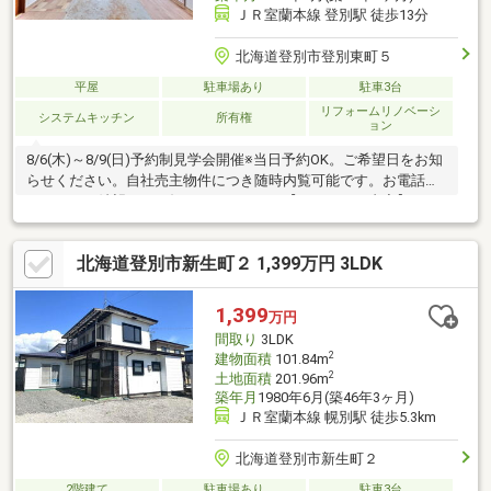
ＪＲ室蘭本線 登別駅 徒歩13分
北海道登別市登別東町５
平屋
駐車場あり
駐車3台
リフォームリノベーシ
システムキッチン
所有権
ョン
8/6(木)～8/9(日)予約制見学会開催※当日予約OK。ご希望日をお知
らせください。自社売主物件につき随時内覧可能です。お電話か
メールでご希望日をお知らせください。【リフォーム内容】キッ
チン新品交換、駐車場拡張予定【おすすめポイント】・雨漏り、
構造上主要な部分の欠陥や・腐食、給排水管の故障や漏水につい
北海道登別市新生町２ 1,399万円 3LDK
てお引渡しより２年間保証。・お客様に合わせたローンの組み方
や金融機関をご提案。住宅ローンが初めての方でもお気軽にご相
談ください。【周辺施設】・登別市立登別小学校まで約1200ｍ
1,399
万円
（徒歩約15分）・登別市立登別中学校まで約700ｍ（徒歩約9
間取り
3LDK
2
建物面積
101.84m
2
土地面積
201.96m
築年月
1980年6月(築46年3ヶ月)
ＪＲ室蘭本線 幌別駅 徒歩5.3km
北海道登別市新生町２
2階建て
駐車場あり
駐車3台