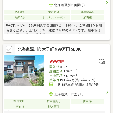
北海道登別市美園町３
2階建て
都市ガス
駐車場あり
駐車3台
システムキッチン
所有権
8/6(木)～8/9(日)予約制見学会開催※当日予約OK。ご希望日をお知
らせください。土地６５坪 建物２８坪の４LDKです。駐車場は
車庫と塀を解体して駐車場を4台に致しました。【リフォーム内
容】外壁、屋根、基礎塗装、クロス張替、フロアー張替、玄関鍵
交換、玄関タイル張替、玄関収納交換、建具交換、キッチン交
北海道深川市太子町 999万円 5LDK
換、ユニットバス交換、シャンプードレッサー取付、便器交換、
追焚ボイラー設置、クローゼット造作、庭整地等【近隣情報】JR
室蘭本線 鷲別駅迄約800ｍコープさっぽろしがイースト店様迄
999
万円
約600ｍセブンイレブン高砂一丁目店様迄約600ｍ若草小学校迄約
間取り
5LDK
1ｋｍ、鷲別中学校迄
2
建物面積
179.01m
2
土地面積
643.79m
築年月
1989年7月(築37年2ヶ月)
ＪＲ函館本線 深川駅 徒歩12分
北海道深川市太子町
3階建て以上
駐車場あり
駐車3台
所有権
即入居可