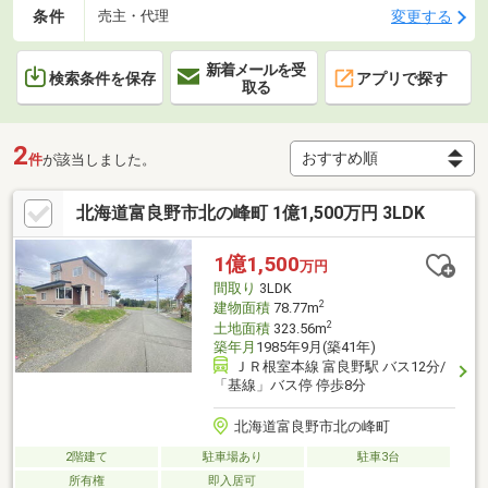
条件
変更する
売主・代理
新着メールを受
検索条件を保存
アプリで探す
取る
2
件
が該当しました。
北海道富良野市北の峰町 1億1,500万円 3LDK
1億1,500
万円
間取り
3LDK
2
建物面積
78.77m
2
土地面積
323.56m
築年月
1985年9月(築41年)
ＪＲ根室本線 富良野駅 バス12分/
「基線」バス停 停歩8分
北海道富良野市北の峰町
2階建て
駐車場あり
駐車3台
所有権
即入居可