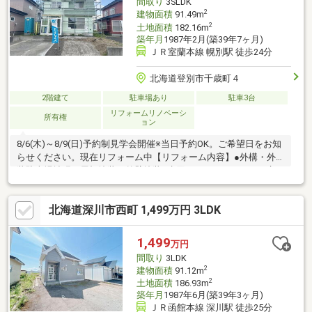
間取り
3SLDK
2
建物面積
91.49m
2
土地面積
182.16m
築年月
1987年2月(築39年7ヶ月)
ＪＲ室蘭本線 幌別駅 徒歩24分
北海道登別市千歳町４
2階建て
駐車場あり
駐車3台
リフォームリノベーシ
所有権
ョン
8/6(木)～8/9(日)予約制見学会開催※当日予約OK。ご希望日をお知
らせください。現在リフォーム中【リフォーム内容】●外構・外
装駐車場拡張、屋根塗装、外壁塗装●水回りシステムキッチン交
換、ユニットバス交換、トイレ交換、洗面化粧台交換●内装間取
変更、玄関扉交換、室内ドア交換、床材上張り、シューズボック
北海道深川市西町 1,499万円 3LDK
ス交換、クロス張替え、畳表替え、障子・襖張替え●その他設備
給湯器交換、インターホン設置、火災警報器設置、照明器具交換
【おすすめポイント】・本物件は条件により住宅ローン減税が適
1,499
万円
用されます。・雨漏り、構造上主要な部分の欠陥や・腐食、給排
間取り
3LDK
水管の故障や漏
2
建物面積
91.12m
2
土地面積
186.93m
築年月
1987年6月(築39年3ヶ月)
ＪＲ函館本線 深川駅 徒歩25分