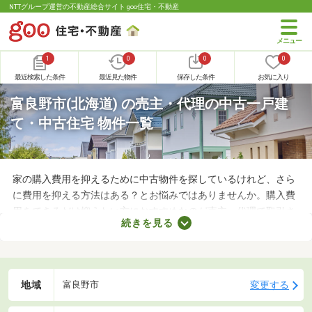
NTTグループ運営の不動産総合サイト goo住宅・不動産
1
0
0
0
最近検索した条件
最近見た物件
保存した条件
お気に入り
富良野市(北海道) の売主・代理の中古一戸建
て・中古住宅 物件一覧
家の購入費用を抑えるために中古物件を探しているけれど、さら
に費用を抑える方法はある？とお悩みではありませんか。購入費
用をできるだけ抑えたい方におすすめなのが売主・代理で取引さ
続きを見る
れる物件です。不動産会社への仲介手数料が発生しないので、購
入費用を節約できますよ。ここでは、売主・代理で取引される中
古の一戸建て物件を紹介します。
地域
変更する
富良野市