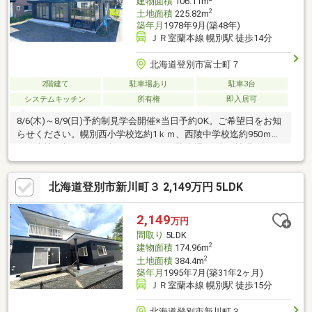
建物面積
106.11m
2
土地面積
225.82m
築年月
1978年9月(築48年)
ＪＲ室蘭本線 幌別駅 徒歩14分
北海道登別市富士町７
2階建て
駐車場あり
駐車3台
システムキッチン
所有権
即入居可
8/6(木)～8/9(日)予約制見学会開催※当日予約OK。ご希望日をお知
らせください。幌別西小学校迄約1ｋｍ、西陵中学校迄約950ｍで
す。土地68坪 建物32坪の4LDKです。駐車場も4台に拡張致しま
した。駐車場が広いので、休日は家族でバーベキューなどもでき
るスペースもあります。充実のリフォームで再生しました。【お
北海道登別市新川町３ 2,149万円 5LDK
すすめポイント】・雨漏り、構造上主要な部分の欠陥や・腐食、
給排水管の故障や漏水についてお引渡しより２年間保証・返済額
や融資可能額など、お客様のご希望にあわせてご提案。住宅ロー
2,149
万円
ンが初めての方でもお気軽にご相談ください・駐車場4台縦並列駐
間取り
5LDK
車可能です。【リフォー
2
建物面積
174.96m
2
土地面積
384.4m
築年月
1995年7月(築31年2ヶ月)
ＪＲ室蘭本線 幌別駅 徒歩15分
北海道登別市新川町３