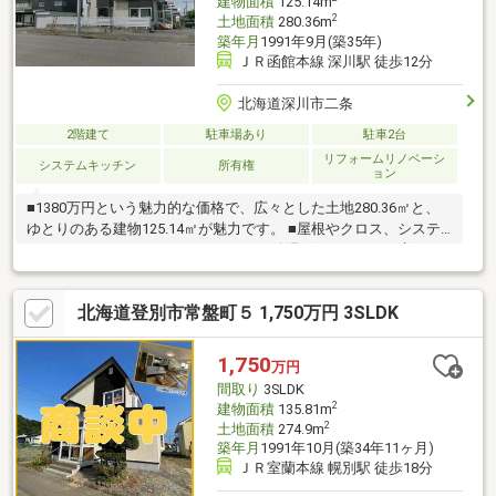
建物面積
125.14m
2
土地面積
280.36m
築年月
1991年9月(築35年)
ＪＲ函館本線 深川駅 徒歩12分
北海道深川市二条
2階建て
駐車場あり
駐車2台
リフォームリノベーシ
システムキッチン
所有権
ョン
■1380万円という魅力的な価格で、広々とした土地280.36㎡と、
ゆとりのある建物125.14㎡が魅力です。 ■屋根やクロス、システ
ムキッチン、ユニットバス、トイレ、給湯ボイラーまで一新さ
れ、新築のような快適さで新生活をスタートできます。■3口コン
ロのシステムキッチン、浴室は追い焚き機能付きの1坪のユニット
北海道登別市常盤町５ 1,750万円 3SLDK
バス■南東向きの角地で日当たりも良好。明るい光が差し込みま
す。■空知中央バス「4条１番」停まで徒歩2分と、バスでのアク
セスも便利。深川小学校まで徒歩11分、深川中学校まで徒歩16分
1,750
万円
と、お子様の通学も安心の距離です。■駐車場は2台分、車庫も完
間取り
3SLDK
備しており、お車での生活も快適です。
2
建物面積
135.81m
2
土地面積
274.9m
築年月
1991年10月(築34年11ヶ月)
ＪＲ室蘭本線 幌別駅 徒歩18分