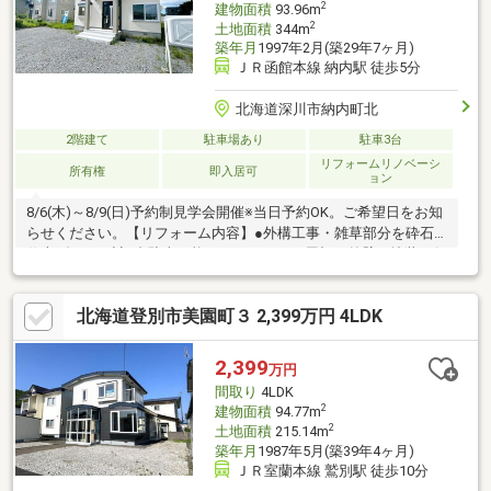
2
建物面積
93.96m
2
土地面積
344m
築年月
1997年2月(築29年7ヶ月)
ＪＲ函館本線 納内駅 徒歩5分
北海道深川市納内町北
2階建て
駐車場あり
駐車3台
リフォームリノベーシ
所有権
即入居可
ョン
8/6(木)～8/9(日)予約制見学会開催※当日予約OK。ご希望日をお知
らせください。【リフォーム内容】●外構工事・雑草部分を砕石
仕上げにし、計4台駐車可能にしました。・屋根と外壁の塗装を行
いました。●内装工事システムキッチン交換、ユニットバス1坪交
換、温水洗浄便座トイレ交換、洗面化粧台交換、玄関扉交換、全
北海道登別市美園町３ 2,399万円 4LDK
室クロス張替え、1階フローリング重ね張り、2階・水回りクッシ
ョンフロア張替え、建具交換、シューズボックス交換、給湯器交
換、インターホン設置、火災警報器設置、照明LED交換等【おす
2,399
万円
すめポイント】・カムイスキーリンクスまで（約8.9km）車で18
間取り
4LDK
分。ウィンタースポーツ
2
建物面積
94.77m
2
土地面積
215.14m
築年月
1987年5月(築39年4ヶ月)
ＪＲ室蘭本線 鷲別駅 徒歩10分