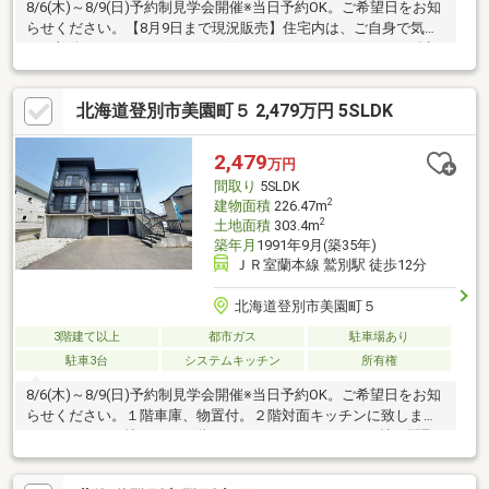
8/6(木)～8/9(日)予約制見学会開催※当日予約OK。ご希望日をお知
らせください。【8月9日まで現況販売】住宅内は、ご自身で気に
なる部分だけリフォームしてお住まいいただけます。8月10日以
降はリフォーム住宅として販売する予定です。【周辺施設】・市
立深川小学校1600ｍ（徒歩20分）・市立深川中学校2400ｍ（徒歩
北海道登別市美園町５ 2,479万円 5SLDK
30分）・コープさっぽろふかがわ店様400ｍ（徒歩5分）・ローソ
ン深川駅前店様800ｍ（徒歩10分）
2,479
万円
間取り
5SLDK
2
建物面積
226.47m
2
土地面積
303.4m
築年月
1991年9月(築35年)
ＪＲ室蘭本線 鷲別駅 徒歩12分
北海道登別市美園町５
3階建て以上
都市ガス
駐車場あり
駐車3台
システムキッチン
所有権
8/6(木)～8/9(日)予約制見学会開催※当日予約OK。ご希望日をお知
らせください。１階車庫、物置付。２階対面キッチンに致しま
す。LDKは２４帖です。３階はフリースペース１４．５帖で間取
り変更してキッチンやユニットバスもおけますので２世帯対応も
可能です。洋室８帖、洋室６帖にウォークインクローゼット３帖