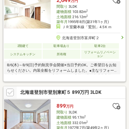
2,649
万円
交換、洗面化粧台新品交換、建具交換、玄関収納取付等【おすす
間取り
3LDK
めポイント】・雨漏り、構造上主要な部分の欠
2
建物面積
103.82m
2
土地面積
216.12m
築年月
1995年8月(築31年1ヶ月)
ＪＲ室蘭本線「鷲別」4.5Ｋｍ
北海道登別市富岸町２
2階建て
駐車場あり
駐車2台
リフォームリノベーシ
システムキッチン
所有権
ョン
8/6(木)～8/9(日)予約制見学会開催※当日予約OK。ご希望日をお知
らせください。内装全般をリフォームしました。●主なリフォー
ム内容・システムキッチン交換、トイレ交換、洗面化粧台交換、
ユニットバス１坪新品交換、石油給湯器交換、建具交換、床フロ
アタイル上張り、全室クロス張替え、一部ボード交換、照明器具
北海道登別市登別東町５ 899万円 3LDK
（LED）交換、全体クリーニングなど土地65坪北西角地。物置付
き2階建。３LDKの中古住宅です。【おすすめポイント】・本物件
は条件により住宅ローン減税が適用されます。・お客様に合わせ
899
万円
たローンの組み方や金融機関をご提案。住宅ローンが初めての方
間取り
3LDK
でもお気軽に
2
建物面積
95.17m
2
土地面積
332.01m
築年月
1977年7月(築49年2ヶ月)