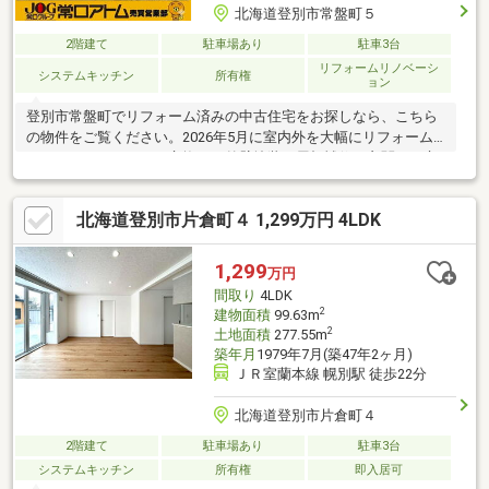
北海道登別市常盤町５
2階建て
駐車場あり
駐車3台
リフォームリノベーシ
システムキッチン
所有権
ョン
登別市常盤町でリフォーム済みの中古住宅をお探しなら、こちら
の物件をご覧ください。2026年5月に室内外を大幅にリフォーム
し、システムキッチン交換から外壁塗装、屋根補修、玄関ドア交
換までしっかり整備しています。全居室収納＋納戸、駐車4台可で
使い勝手も良好。まずは内覧で、リフォーム後の仕上がりを直接
北海道登別市片倉町４ 1,299万円 4LDK
ご確認ください。
1,299
万円
間取り
4LDK
2
建物面積
99.63m
2
土地面積
277.55m
築年月
1979年7月(築47年2ヶ月)
ＪＲ室蘭本線 幌別駅 徒歩22分
北海道登別市片倉町４
2階建て
駐車場あり
駐車3台
システムキッチン
所有権
即入居可