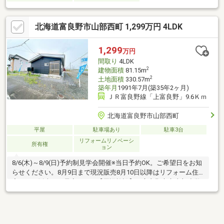
北海道富良野市山部西町 1,299万円 4LDK
1,299
万円
間取り
4LDK
2
建物面積
81.15m
2
土地面積
330.57m
築年月
1991年7月(築35年2ヶ月)
ＪＲ富良野線「上富良野」9.6Ｋｍ
北海道富良野市山部西町
平屋
駐車場あり
駐車3台
リフォームリノベーシ
所有権
ョン
8/6(木)～8/9(日)予約制見学会開催※当日予約OK。ご希望日をお知
らせください。8月9日まで現況販売8月10日以降はリフォーム住
宅として販売する予定です。【周辺施設】・富良野市立山部小学
校1000ｍ（徒歩13分）・富良野市立富良野西中学校12.6kｍ（徒
歩158分/自転車51分）・佐々木商店様1000ｍ（徒歩13分/車2
分）・セイコーマート 富良野山部店様550ｍ（徒歩7分/車2分）・
富良野スキー場12km（車15分）