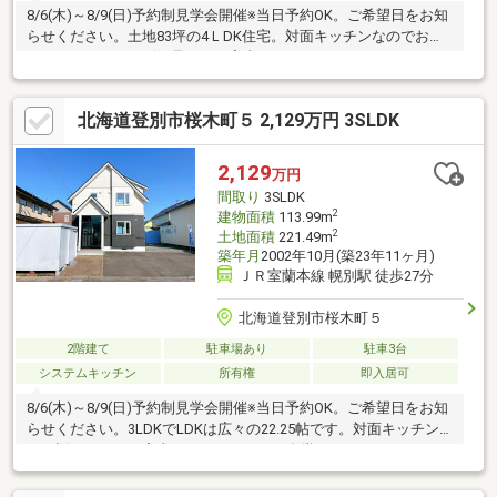
8/6(木)～8/9(日)予約制見学会開催※当日予約OK。ご希望日をお知
らせください。土地83坪の4ＬDK住宅。対面キッチンなのでお話
をしながら、テレビを見ながら家事がこなせます。ユニットバス
も1坪ですので足を伸ばし入浴出来ますので1日の疲れを癒せま
す。【リフォーム内容】外壁、屋根、基礎塗装。キッチン新品交
北海道登別市桜木町５ 2,129万円 3SLDK
換、トイレ新品交換、断熱性玄関ドア新品交換、玄関タイル交
換、玄関収納取付、クロス貼替、照明器具交換等
2,129
万円
間取り
3SLDK
2
建物面積
113.99m
2
土地面積
221.49m
築年月
2002年10月(築23年11ヶ月)
ＪＲ室蘭本線 幌別駅 徒歩27分
北海道登別市桜木町５
2階建て
駐車場あり
駐車3台
システムキッチン
所有権
即入居可
8/6(木)～8/9(日)予約制見学会開催※当日予約OK。ご希望日をお知
らせください。3LDKでLDKは広々の22.25帖です。対面キッチン
でお話をしながら家事がこなせますね。食堂からウッドデッキに
出れますので天気の良い日は洗濯物を干したり、バーベキューも
いいですね。ユニットバスも1坪で足を伸ばしゆっくり入浴でき1