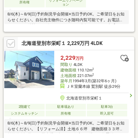
リフォームリノベーシ
所有権
ョン
8/6(木)～8/9(日)予約制見学会開催※当日予約OK。ご希望日をお知
らせください。自社売主物件につき随時内覧可能です。お電話か
メールでご希望日をお知らせください。現在リフォーム中【リフ
ォーム内容】●標準クリーニング、雨漏り点検●外構・外装屋根塗
装、外壁塗装or張替、庭木伐採●水回りシステムキッチン交換、ユ
北海道登別市栄町１ 2,229万円 4LDK
ニットバス交換、トイレ交換、洗面化粧台交換●内装間取変更、
玄関扉交換、室内ドア（一部）交換、床材上張り、シューズボッ
クス交換、クロス張替え、畳表替え●その他設備給湯器交換、イ
2,229
万円
ンターホン設置、火災警報器設置、照明器具交換【おすすめポイ
間取り
4LDK
ント】・本物件
2
建物面積
110.12m
2
土地面積
221.07m
築年月
1994年3月(築32年6ヶ月)
ＪＲ室蘭本線 鷲別駅 徒歩29分
北海道登別市栄町１
2階建て
駐車場あり
駐車3台
システムキッチン
所有権
即入居可
8/6(木)～8/9(日)予約制見学会開催※当日予約OK。ご希望日をお知
らせください。【リフォーム済】土地６６坪 建物面積３３坪
前面道路幅員8ｍ 駐車場３台です。住宅組み込みの物置付きです