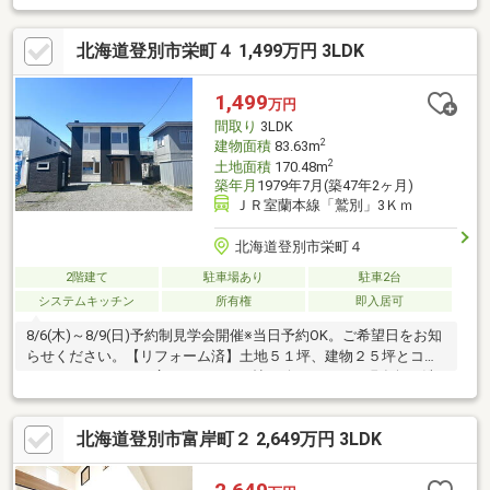
のでタイヤ等を収納できます。LDK１６．５帖で各部屋収納付き
です。【おすすめポイント】・雨漏り、構造上主要な部分の欠陥
北海道登別市栄町４ 1,499万円 3LDK
や・腐食、給排水管の故障や漏水についてお引渡しより２年間保
証・返済額や融資可能額など、お客様のご希望にあわせてご提
案。住宅ローンが初めての方でもお気軽にご相談ください【近隣
1,499
万円
情報】道南バス はまなす団地前まで約150ｍ徒歩２分 鷲別小
間取り
3LDK
学校迄約1.5ｋｍ 鷲別中学校迄
2
建物面積
83.63m
2
土地面積
170.48m
築年月
1979年7月(築47年2ヶ月)
ＪＲ室蘭本線「鷲別」3Ｋｍ
北海道登別市栄町４
2階建て
駐車場あり
駐車2台
システムキッチン
所有権
即入居可
8/6(木)～8/9(日)予約制見学会開催※当日予約OK。ご希望日をお知
らせください。【リフォーム済】土地５１坪、建物２５坪とコン
パクトですがLDKを広々の１９．５帖に致しました。現在無い洗
面所を造作し水回りはすべて交換致しました。ユニットバスも１
坪にいたしましたので足を延ばしゆっくりと入浴でき１日の疲れ
北海道登別市富岸町２ 2,649万円 3LDK
を癒せます。さらに、追焚機能付きですので入りたいときにいつ
もポカポカで入浴できます。【リフォーム内容】外壁、屋根、基
礎塗装、キッチン新品交換、ユニットバス新品交換、トイレ新品