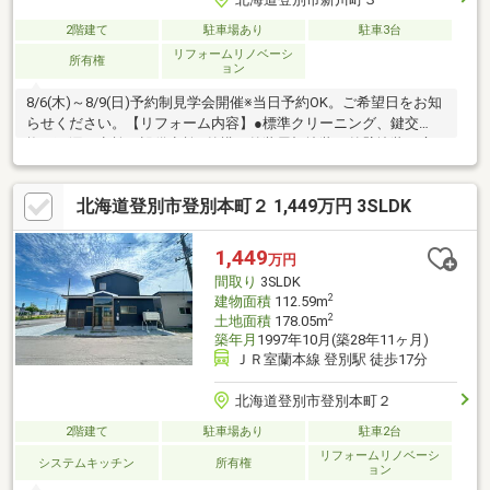
2階建て
駐車場あり
駐車3台
リフォームリノベーシ
所有権
ョン
8/6(木)～8/9(日)予約制見学会開催※当日予約OK。ご希望日をお知
らせください。【リフォーム内容】●標準クリーニング、鍵交
換、雨漏り点検、設備点検●外構・外装屋根塗装、外壁塗装、庭
木伐採●内装床材上張り、シューズボックス交換、クロス張替
え、畳表替え、障子・襖張替え●その他設備給湯器交換、インタ
北海道登別市登別本町２ 1,449万円 3SLDK
ーホン設置、火災警報器設置、照明器具交換給湯器交換、インタ
ーホン設置、火災警報器設置、照明器具交換、キッチン交換、ユ
ニットバス交換、洗面台交換、トイレ交換、灯油ボイラー交換
1,449
万円
【おすすめポイント】・本物件は条件により住宅ローン減税
間取り
3SLDK
2
建物面積
112.59m
2
土地面積
178.05m
築年月
1997年10月(築28年11ヶ月)
ＪＲ室蘭本線 登別駅 徒歩17分
北海道登別市登別本町２
2階建て
駐車場あり
駐車2台
リフォームリノベーシ
システムキッチン
所有権
ョン