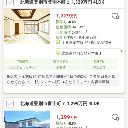
北海道登別市登別本町１ 1,329万円 4LDK
の5SLDK見所豊富です。【リフォーム内容】車庫解体、駐車場整
地 玄関ドア交換、玄関タイル張替、外壁、屋根、基礎塗装、ク
ロス貼替、キッチン新品交換、浴室1坪ユニットバス交換、トイレ
1,329
万円
新品交換、洗面化粧台新品交換、給湯ボイラー新品交換など【近
間取り
4LDK
隣情報】交通：JR室蘭本 鷲別
2
建物面積
94.39m
2
土地面積
240.14m
築年月
1987年9月(築39年)
ＪＲ室蘭本線 登別駅 徒歩13分
北海道登別市登別本町１
2階建て
駐車場あり
駐車2台
システムキッチン
所有権
即入居可
8/6(木)～8/9(日)予約制見学会開催※当日予約OK。ご希望日をお知
らせください。【リフォーム済】●主なリフォーム内容車庫解
体、駐車場拡張、外壁屋根塗装、玄関ドア交換、水周り全交換、
床張り替え、クロス張替え、建具交換など充実なリフォーム。
【おすすめポイント】●雨漏り、構造上主要な部分の欠陥や・腐
北海道登別市富士町７ 1,299万円 4LDK
食、給排水管の故障や漏水についてお引渡しより２年間保証●返
済額や融資可能額など、お客様のご希望にあわせてご提案。住宅
ローンが初めての方でもお気軽にご相談ください【周辺環境施
1,299
万円
設】●小学校：登別市立登別小学校まで徒歩約7分（約500ｍ）●中
間取り
4LDK
学校：登別市立登別中学校まで徒歩約
2