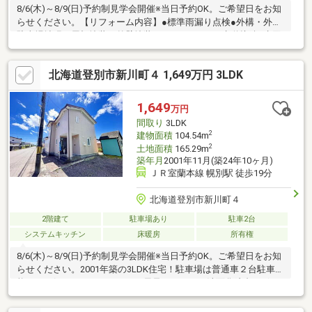
8/6(木)～8/9(日)予約制見学会開催※当日予約OK。ご希望日をお知
らせください。【リフォーム内容】●標準雨漏り点検●外構・外装
駐車場拡張、屋根塗装、外壁塗装●ライフライン下水道接続●水回
りシステムキッチン交換、ユニットバス交換、トイレ交換、洗面
化粧台交換●内装間取変更、玄関扉交換、室内ドア交換、床材上
北海道登別市新川町４ 1,649万円 3LDK
張り、シューズボックス交換、クロス張替え、畳表替え、障子・
襖張替え●その他設備給湯器交換、インターホン設置、火災警報
器設置、照明器具交換【おすすめポイント】・本物件は条件によ
1,649
万円
り住宅ローン減税が適用されます。・新品の照明器具設置予定な
間取り
3LDK
ので入居後にす
2
建物面積
104.54m
2
土地面積
165.29m
築年月
2001年11月(築24年10ヶ月)
ＪＲ室蘭本線 幌別駅 徒歩19分
北海道登別市新川町４
2階建て
駐車場あり
駐車2台
システムキッチン
床暖房
所有権
8/6(木)～8/9(日)予約制見学会開催※当日予約OK。ご希望日をお知
らせください。2001年築の3LDK住宅！駐車場は普通車２台駐車可
能です。気になるキッチン・お風呂・トイレ・洗面化粧台・ボイ
ラー新品交換済！トイレは１階と２階にございます。全室クロス
の張替、水周りはクッションフロアの張替、照明器具の交換をい