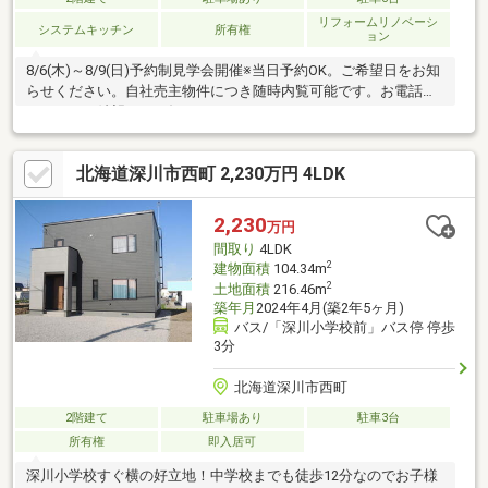
リフォームリノベーシ
システムキッチン
所有権
ョン
8/6(木)～8/9(日)予約制見学会開催※当日予約OK。ご希望日をお知
らせください。自社売主物件につき随時内覧可能です。お電話か
メールでご希望日をお知らせください。
北海道深川市西町 2,230万円 4LDK
2,230
万円
間取り
4LDK
2
建物面積
104.34m
2
土地面積
216.46m
築年月
2024年4月(築2年5ヶ月)
バス/「深川小学校前」バス停 停歩
3分
北海道深川市西町
2階建て
駐車場あり
駐車3台
所有権
即入居可
深川小学校すぐ横の好立地！中学校までも徒歩12分なのでお子様