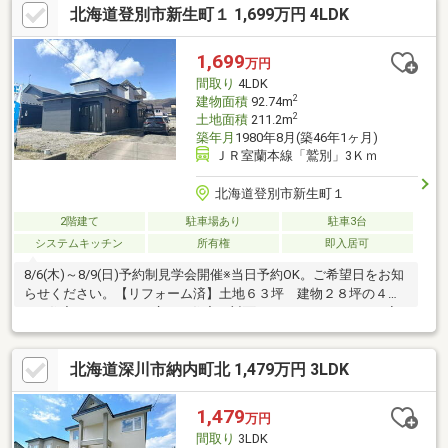
北海道登別市新生町１ 1,699万円 4LDK
日の疲れも癒せますね。追焚機能付。各居室収納付きです。駐車
場も3台駐車できます。【リフォーム内容】外壁、屋根、基礎塗
装、クロス貼替、キッチン交換、ユニットバス交換、ボイラー交
1,699
万円
換、便器交換、洗面化粧台交換、床張替、照明器具交換等【おす
間取り
4LDK
すめポイント】・雨漏り
2
建物面積
92.74m
2
土地面積
211.2m
築年月
1980年8月(築46年1ヶ月)
ＪＲ室蘭本線「鷲別」3Ｋｍ
北海道登別市新生町１
2階建て
駐車場あり
駐車3台
システムキッチン
所有権
即入居可
8/6(木)～8/9(日)予約制見学会開催※当日予約OK。ご希望日をお知
らせください。【リフォーム済】土地６３坪 建物２８坪の４
LDK住宅です。程よい広さの住宅は対面キッチンにしますので家
族やお客様と会話しながら家事がこなせます。また、テレビやお
子さんの様子を確認しながら食事の用意ができるので機能的で快
北海道深川市納内町北 1,479万円 3LDK
適ですね。ユニットバスも１坪に交換、足を伸ばして入浴でき１
日の疲れを癒せます。さらに、追炊機能付きですのでいつでも浴
槽のお湯を使って温かいお湯に入浴できます。駐車場は住宅前の
1,479
万円
物置を撤去して３台に拡張いたしました。【リフォーム内容】外
間取り
3LDK
壁、屋根、基礎塗装、キッチン交換、ユニットバス新品