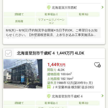
北海道深川市西町
2階建て
駐車場あり
駐車3台
リフォームリノベーシ
所有権
ョン
8/6(木)～8/9(日)予約制見学会開催※当日予約OK。ご希望日をお知
らせください。【外壁屋根塗装済、上水引き込み工事実施済み】
【内装リフォーム中】・お風呂、キッチン、トイレ、洗面台、給
湯機新品交換・全居室 天井壁クロス張替・床フロア重ね張り・
建具全新品交換・玄関ドア新品交換【周辺施設】・深川市立深川
北海道登別市千歳町４ 1,449万円 4LDK
小学校400ｍ（徒歩5分）・深川市立深川中学校850ｍ（徒歩11分/
自転車4分）・コープさっぽろ ふかがわ店様1600ｍ（徒歩20分/車
4分）・セイコーマート 深川西町店様850ｍ（徒歩11分/車2分）・
1,449
万円
深川市立病院1200ｍ（徒歩
間取り
4LDK
2
建物面積
100.6m
2
土地面積
182.16m
築年月
1986年12月(築39年9ヶ月)
ＪＲ室蘭本線 幌別駅 徒歩28分
北海道登別市千歳町４
2階建て
駐車場あり
駐車2台