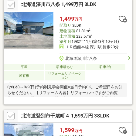
北海道深川市八条 1,499万円 3LDK
たします。既存のフローリングは全面ワックスがけをいたしまし
た。既存の床暖房、ストーブ付ですので、これからの季節に暖か
く過ごせますね。キッチンはプロパンガス、その他給湯、暖房は
1,499
万円
灯油が熱源です。上下水道は共に公共。前面道路は幅員約７．３
間取り
3LDK
mとゆとりがございます。徒歩
2
建物面積
81.81m
2
土地面積
223.57m
築年月
1982年11月(築43年10ヶ月)
ＪＲ函館本線 深川駅 徒歩20分
北海道深川市八条
平屋
駐車場あり
駐車2台
リフォームリノベーシ
所有権
ョン
8/6(木)～8/9(日)予約制見学会開催※当日予約OK。ご希望日をお知
らせください。【リフォーム内容】リフォーム中ですがご内覧可
能です。この機会にぜひお問い合わせください。●工事予定内
容・屋根外壁塗装（雪解け後予定）・全室クロス張替・フロア重
ね張り・お風呂新品交換・キッチン新品交換・洗面台新品交換・
北海道登別市千歳町４ 1,599万円 3SLDK
トイレ新品交換・シューズボックス交換・照明交換 等【おすす
めポイント】・本物件は条件により住宅ローン減税が適用されま
す。・雨漏り、構造上主要な部分の欠陥や・腐食、給排水管の故
1,599
万円
障や漏水についてお引渡しより２年間保証。・返済額