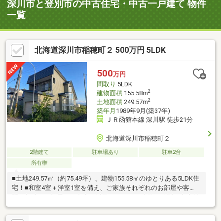
深川市と登別市の中古住宅・中古一戸建て 物件
一覧
北海道深川市稲穂町２ 500万円 5LDK
500
万円
間取り
5LDK
2
建物面積
155.58m
2
土地面積
249.57m
築年月
1989年9月(築37年)
ＪＲ函館本線 深川駅 徒歩21分
北海道深川市稲穂町２
2階建て
駐車場あり
駐車2台
所有権
■土地249.57㎡（約75.49坪）、建物155.58㎡のゆとりある5LDK住
宅！■和室4室＋洋室1室を備え、ご家族それぞれのお部屋や客
間、趣味のお部屋など多彩に活用できます♪■建物一体型の車庫付
き！愛車の保管はもちろん、タイヤや除雪用品などの収納スペー
スとしても便利です◎■スーパー・小学校まで徒歩10分圏内！さ