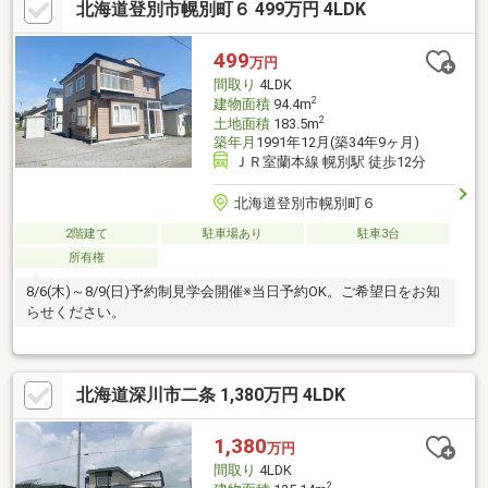
北海道登別市幌別町６ 499万円 4LDK
らにJR「深川」駅まで車で約5分と、毎日の通勤・通学やお出か
けにも便利な立地♪■室内はお好みに合わせたリフォーム・リノベ
ーションもおすすめ！リフォームについてのご相談も弊社で承っ
499
万円
ております◎お気軽にお問い合わせください♪（TEL:011-790-
間取り
4LDK
8100）
2
建物面積
94.4m
2
土地面積
183.5m
築年月
1991年12月(築34年9ヶ月)
ＪＲ室蘭本線 幌別駅 徒歩12分
北海道登別市幌別町６
2階建て
駐車場あり
駐車3台
所有権
8/6(木)～8/9(日)予約制見学会開催※当日予約OK。ご希望日をお知
らせください。
北海道深川市二条 1,380万円 4LDK
1,380
万円
間取り
4LDK
2