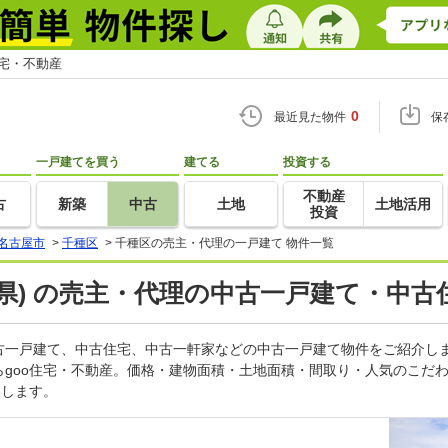
住宅・不動産
0
最近見た物件
保
一戸建てを買う
建てる
投資する
不動産
古
新築
中古
土地
土地活用
投資
名古屋市
>
千種区
>
千種区の売主・代理の一戸建て 物件一覧
県) の売主・代理の中古一戸建て・中古
古一戸建て、中古住宅、中古一軒家などの中古一戸建て物件をご紹介し
らgoo住宅・不動産。価格・建物面積・土地面積・間取り・人気のこだ
トします。