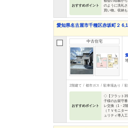
都会の喧騒から
おすすめポイント
のように洗礼さ
買い物。収納も
愛知県名古屋市千種区赤坂町２ 6,14
中古住宅
2階建て
都市ガス
駐車場あり
駐
◇【フラット3
子様のお留守番
おすすめポイント
レ交換（1・2
（ＴＶモニター
ュリティ導入工