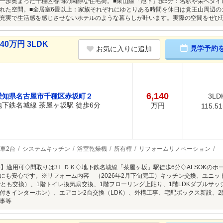
一歩奥まった千種区春岡の閑静な住宅街。■東山線「池下」歩5分：名駅や栄へダイ
れた空間。■全居室6畳以上：家族それぞれにゆとりある時間を休日は覚王山周辺
充実で生活感を感じさせないホテルのような暮らしが叶います。実際の空間をぜひ
0万円 3LDK
見学予約
お気に入りに追加
6,140
愛知県名古屋市千種区赤坂町２
3LD
地下鉄名城線 茶屋ヶ坂駅 徒歩6分
万円
115.5
車2台
システムキッチン
浴室乾燥機
所有権
リフォームリノベーション
5】適用可◇間取りは3ＬＤＫ◇地下鉄名城線「茶屋ヶ坂」駅徒歩6分◇ALSOKの
にも安心です。※リフォーム内容 （2026年2月下旬完工）キッチン交換、ユニ
階とも交換）、1階トイレ換気扇交換、1階フローリング上貼り、1階LDKダブルサ
付きインターホン）、エアコン2台交換（LDK）、外構工事、宅配ボックス新設、2
事等