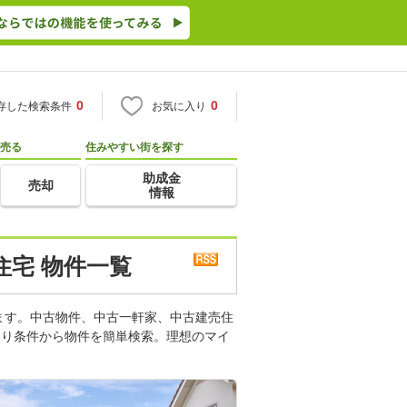
0
0
存した検索条件
お気に入り
売る
住みやすい街を探す
助成金
売却
情報
住宅 物件一覧
ます。中古物件、中古一軒家、中古建売住
わり条件から物件を簡単検索。理想のマイ