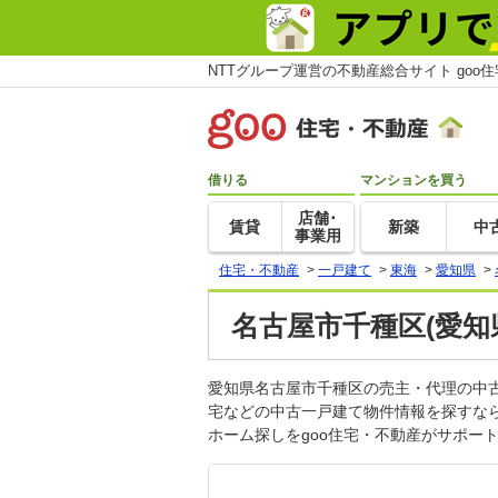
NTTグループ運営の不動産総合サイト goo
借りる
マンションを買う
店舗･
賃貸
新築
中
事業用
住宅・不動産
>
一戸建て
>
東海
>
愛知県
>
名古屋市千種区(愛知
愛知県名古屋市千種区の売主・代理の中
宅などの中古一戸建て物件情報を探すな
ホーム探しをgoo住宅・不動産がサポー