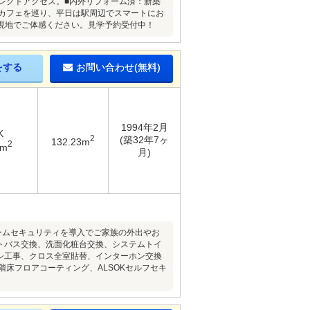
レクトアクセス。■内外リフォーム済：新築
のカフェを巡り、平日は駅周辺でスマートにお
現地でご体感ください。見学予約受付中！
をする
お問い合わせ(無料)
1994年2月
K
2
(築32年7ヶ
132.23m
2
1m
月)
ホームセキュリティを導入でご家族の外出やお
ットバス交換、洗面化粧台交換、システムトイ
ッシ工事、クロス全室貼替、インターホン交換
階床フロアコーティング、ALSOKセルフセキ