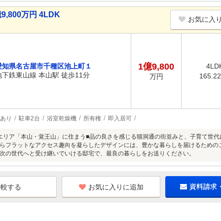
800万円 4LDK
お気に入
1億9,800
愛知県名古屋市千種区池上町１
4LD
地下鉄東山線 本山駅 徒歩11分
165.2
万円
あり
駐車2台
浴室乾燥機
所有権
即入居可
エリア「本山・覚王山」に住まう■品の良さを感じる猫洞通の街並みと、子育て世代
らフラットなアクセス趣向を凝らしたデザインには、豊かな暮らしを届けるための
次の世代へと受け継いでいける邸宅で、最良の暮らしをお送りください。
お気に入りに追加
資料請求