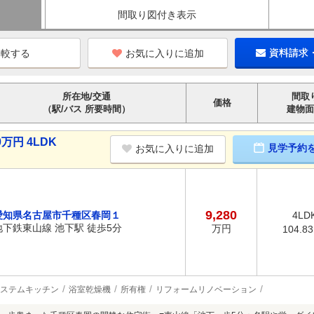
間取り図付き表示
お気に入りに追加
資料請求
所在地/交通
間取
価格
（駅/バス 所要時間）
建物面
万円 4LDK
見学予約
お気に入りに追加
9,280
愛知県名古屋市千種区春岡１
4LD
地下鉄東山線 池下駅 徒歩5分
万円
104.8
ステムキッチン
浴室乾燥機
所有権
リフォームリノベーション