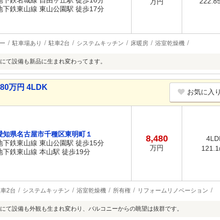
地下鉄名城線 自由ヶ丘駅 徒歩16分
222.8
万円
地下鉄東山線 東山公園駅 徒歩17分
ー
駐車場あり
駐車2台
システムキッチン
床暖房
浴室乾燥機
にて設備も新品に生まれ変わってます。
0万円 4LDK
お気に入
愛知県名古屋市千種区東明町１
8,480
4LD
地下鉄東山線 東山公園駅 徒歩15分
万円
121.
地下鉄東山線 本山駅 徒歩19分
車2台
システムキッチン
浴室乾燥機
所有権
リフォームリノベーション
にて設備も外観も生まれ変わり、バルコニーからの眺望は抜群です。