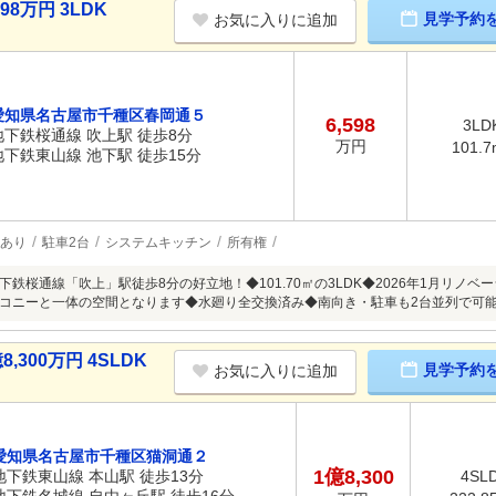
8万円 3LDK
見学予約
お気に入りに追加
愛知県名古屋市千種区春岡通５
6,598
3LD
地下鉄桜通線 吹上駅 徒歩8分
万円
101.7
地下鉄東山線 池下駅 徒歩15分
あり
駐車2台
システムキッチン
所有権
下鉄桜通線「吹上」駅徒歩8分の好立地！◆101.70㎡の3LDK◆2026年1月リノ
コニーと一体の空間となります◆水廻り全交換済み◆南向き・駐車も2台並列で可
300万円 4SLDK
見学予約
お気に入りに追加
愛知県名古屋市千種区猫洞通２
1億8,300
地下鉄東山線 本山駅 徒歩13分
4SL