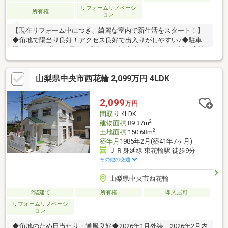
リフォームリノベーシ
所有権
ョン
【現在リフォーム中につき、綺麗な室内で新生活をスタート！】
◆角地で陽当り良好！アクセス良好で出入りがしやすい♪◆駐車
場3台以上可能！部屋数が豊富な物件♪◆小・中学校から近い立地
で通学も安心◎◆スーパー等が近く生活利便性良好な好立地！◆
小井川駅まで徒歩約9分！物件の詳細、ご見学のご希望はお気軽に
山梨県中央市西花輪 2,099万円 4LDK
お問い合わせください！
2,099
万円
間取り
4LDK
2
建物面積
89.37m
2
土地面積
150.68m
築年月
1985年2月(築41年7ヶ月)
ＪＲ身延線 東花輪駅 徒歩9分
その他の交通
山梨県中央市西花輪
2階建て
所有権
即入居可
リフォームリノベーシ
ョン
◆角地のため日当たり・通風良好◆2026年1月外装、2026年2月内