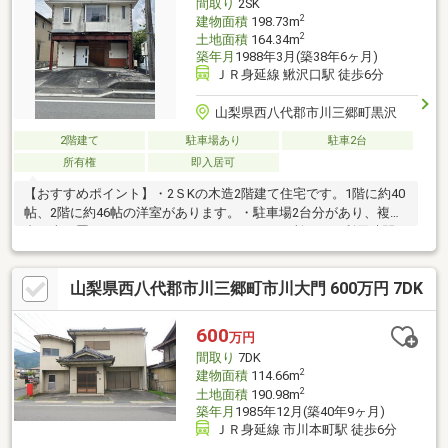
間取り
2SK
2
建物面積
198.73m
2
土地面積
164.34m
築年月
1988年3月(築38年6ヶ月)
ＪＲ身延線 鰍沢口駅 徒歩6分
山梨県西八代郡市川三郷町黒沢
2階建て
駐車場あり
駐車2台
所有権
即入居可
【おすすめポイント】・2ＳKの木造2階建て住宅です。1階に約40
帖、2階に約46帖の洋室があります。・駐車場2台分があり、複数
台の車を置くことができます。・トイレが4か所あり、利用時間が
重なる際も使い分けしやすい構成です。・窓のあるL字型キッチン
があり、シンクとコンロの行き来ができます。・屋根裏収納と
山梨県西八代郡市川三郷町市川大門 600万円 7DK
WICがあり、季節用品や衣類などの収納場所として活用できま
す。・出窓があり、室内に光を取り込みながら小物を置くスペー
スとしても使えます。・広い洋室は用途を分けて使え、複数人で
600
万円
の利用も想定できる間取りです。
間取り
7DK
2
建物面積
114.66m
2
土地面積
190.98m
築年月
1985年12月(築40年9ヶ月)
ＪＲ身延線 市川本町駅 徒歩6分