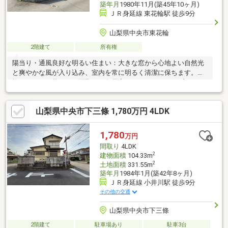
築年月
1980年11月(築45年10ヶ月)
ＪＲ身延線 東花輪駅 徒歩9分
山梨県中央市東花輪
2階建て
所有権
陽当り・通風良好な明るい住まい：大きな窓から心地よい自然光
と爽やかな風が入り込み、室内を常に明るく清潔に保ちます。家
族でゆったり暮らせる間取り：各居室にゆとりがあり、プライベ
ート空間を確保しながら家族の団らんも大切にできる設計。便利
な駐車スペースをしっかり確保：マイカー通勤や毎日の買い物、
山梨県中央市下三條 1,780万円 4LDK
さらに来客時にも困らない安心の駐車環境が整っています。穏や
かで閑静な住宅街に立地：騒音が少なく落ち着いた環境。小さな
お子様がいるご家庭も安心してのびのび暮らせます。家計に嬉し
1,780
万円
い納得のプライス：無理のない予算で、ゆとりある一戸建てライ
間取り
4LDK
フを叶えたいファミリーに最適です。
2
建物面積
104.33m
2
土地面積
331.55m
築年月
1984年1月(築42年8ヶ月)
ＪＲ身延線 小井川駅 徒歩9分
その他の交通
山梨県中央市下三條
2階建て
駐車場あり
駐車3台