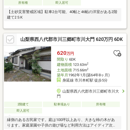
所有権
即入居可
【土砂災害警戒区域】駐車2台可能、40帖と46帖の洋室がある2階
建て2ＳK
山梨県西八代郡市川三郷町市川大門 620万円 6DK
620
万円
間取り
6DK
2
建物面積
123.63m
2
土地面積
715.66m
築年月
1962年1月(築64年8ヶ月)
身延線 市川本町駅 徒歩5分
山梨県西八代郡市川三郷町市川大
門
2階建て
駐車場あり
所有権
即入居可
縁側のある古民家です。庭は100坪以上あり、大きな柿の木があ
ります。家庭菜園や子供の遊び場など利用方法はアイディア次第