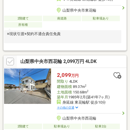
山梨県中央市東花輪
2階建て
南道路
駐車場あり
所有権
※現状引渡※契約不適合責任免責
山梨県中央市西花輪 2,099万円 4LDK
2,099
万円
間取り
4LDK
2
建物面積
89.37m
2
土地面積
150.68m
築年月
1985年2月(築41年7ヶ月)
身延線 東花輪駅 徒歩10分
その他の交通
山梨県中央市西花輪
2階建て
駐車場あり
駐車2台