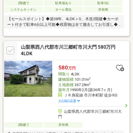
2階建て
駐車場あり
駐車3台
システムキッチン
オール電化
所有権
【セールスポイント】◆築38年、4LDK＋S、木造2階建◆カーポ
ート付きで駐車6台以上可能◆残置物は全て撤去してお引渡し◆1
階洋室は約10年前にリフォーム◆屋外に倉庫あり◆閑静な住宅街
で、静かな暮らしが叶います◆リフォームのご相談もお任せくだ
さいリフォームのご相談可能です！物件の詳細、ご見学のご希望
山梨県西八代郡市川三郷町市川大門 580万円
はお気軽にお問い合わせください！
4LDK
580
万円
間取り
4LDK
2
建物面積
101.01m
2
土地面積
267.28m
築年月
1990年2月(築36年7ヶ月)
ＪＲ身延線 市川本町駅 徒歩9分
その他の交通
山梨県西八代郡市川三郷町市川大
門
2階建て
所有権