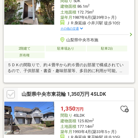
間取り
5DK
2
建物面積
86.1m
2
土地面積
172.75m
築年月
1987年6月(築39年3ヶ月)
ＪＲ身延線 小井川駅 徒歩10分
その他の交通
山梨県中央市布施
2階建て
駐車場あり
駐車2台
所有権
５ＤＫの間取りで、約４畳半から約６畳のお部屋で構成されてい
るので、子供部屋・書斎・趣味部屋等、多目的に利用が可能。ま
たリフォームやリノベーションを前提にご検討頂くことで、ライ
フスタイルに合わせたゆとりのある空間を実現できます。専用通
路（旗竿地）がある敷地形状で、通路部分に駐車可能です。また
山梨県中央市東花輪 1,350万円 4SLDK
プライベートが確保され、落ち着いた生活を送ることができま
す。敷地内には庭があり、ガーデニングや家庭菜園も楽しむこと
ができます。家族みんなで豊かな生活を創造できるお家です。是
1,350
万円
非一度ご内覧ください。
間取り
4SLDK
2
建物面積
125.82m
2
土地面積
177.14m
築年月
1993年4月(築33年5ヶ月)
ＪＲ身延線 東花輪駅 徒歩10分