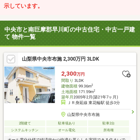
示しています。
中央市と南巨摩郡早川町の中古住宅・中古一戸建
て 物件一覧
山梨県中央市布施 2,300万円 3LDK
2,300
万円
間取り
3LDK
2
建物面積
99.36m
2
土地面積
171.59m
築年月
2005年2月(築21年7ヶ月)
ＪＲ身延線 東花輪駅 徒歩3分
山梨県中央市布施
2階建て
駐車場あり
駐車2台
システムキッチン
オール電化
所有権
オール電化仕様で経済的かつ快適な暮らしを実現できる住まいで