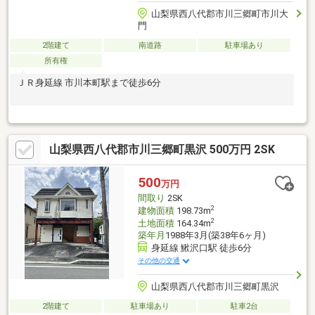
山梨県西八代郡市川三郷町市川大
門
2階建て
南道路
駐車場あり
所有権
ＪＲ身延線 市川本町駅まで徒歩6分
山梨県西八代郡市川三郷町黒沢 500万円 2SK
500
万円
間取り
2SK
2
建物面積
198.73m
2
土地面積
164.34m
築年月
1988年3月(築38年6ヶ月)
身延線 鰍沢口駅 徒歩6分
その他の交通
山梨県西八代郡市川三郷町黒沢
2階建て
駐車場あり
駐車2台