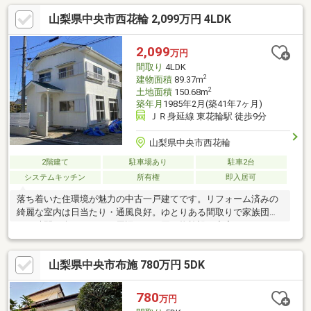
山梨県中央市西花輪 2,099万円 4LDK
2,099
万円
間取り
4LDK
2
建物面積
89.37m
2
土地面積
150.68m
築年月
1985年2月(築41年7ヶ月)
ＪＲ身延線 東花輪駅 徒歩9分
山梨県中央市西花輪
2階建て
駐車場あり
駐車2台
システムキッチン
所有権
即入居可
落ち着いた住環境が魅力の中古一戸建てです。リフォーム済みの
綺麗な室内は日当たり・通風良好。ゆとりある間取りで家族団ら
んの時間を楽しめます。周辺にはお買い物施設も充実し、日々の
生活も大変便利です。
山梨県中央市布施 780万円 5DK
780
万円