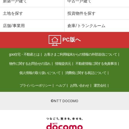
新築一戸建て
中古一戸建て
土地を探す
投資物件を探す
店舗/事業用
倉庫/トランクルーム
PC版へ
goo住宅・不動産とは
お客さまご利用端末からの情報の外部送信について
物件に関するお問合せの流れ
情報提供元
不動産情報に関する免責事項
個人情報の取り扱いについて
消費税に関する表記について
プライバシーポリシー
ヘルプ
お問い合わせ
運営会社
©NTT DOCOMO