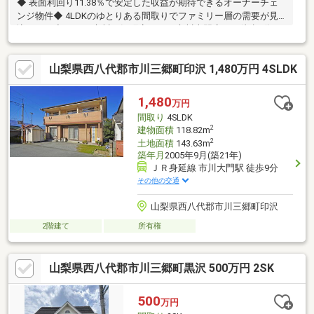
◆ 表面利回り11.38％で安定した収益が期待できるオーナーチェ
ンジ物件◆ 4LDKのゆとりある間取りでファミリー層の需要が見
込めます◆ セルバ市川三郷町店・DCM市川大門店まで徒歩5分の
便利な立地◆ スーパーやホームセンターが近く、生活利便性の高
い住環境◆ 市川大門エリアに位置し、賃貸経営を始めたい方にも
山梨県西八代郡市川三郷町印沢 1,480万円 4SLDK
おすすめの収益物件物件の詳細、ご見学のご希望はお気軽にお問
い合わせください！
1,480
万円
間取り
4SLDK
2
建物面積
118.82m
2
土地面積
143.63m
築年月
2005年9月(築21年)
ＪＲ身延線 市川大門駅 徒歩9分
その他の交通
山梨県西八代郡市川三郷町印沢
2階建て
所有権
山梨県西八代郡市川三郷町黒沢 500万円 2SK
500
万円