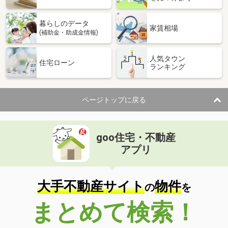
暮らしのデータ
家賃相場
(補助金・助成金情報)
人気タウン
住宅ローン
ランキング
ページトップに戻る
goo住宅・不動産
アプリ
大手不動産サイト
物件
の
を
まとめて検索！