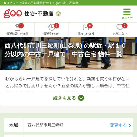
NTTグループ運営の不動産総合サイト goo住宅・不動産
1
0
0
0
最近検索した条件
最近見た物件
保存した条件
お気に入り
西八代郡市川三郷町(山梨県) の駅近・駅１０
分以内の中古一戸建て・中古住宅 物件一覧
駅から近い一戸建てを探しているけれど、新築を買う余裕がない
とお悩みではありませんか？新築の購入が難しい場合は、中古住
宅を検討することがおすすめ。以前誰かが住んでいた家ではある
続きを見る
ものの、費用を大幅に抑えられるメリットがあります。ここで
は、駅から徒歩10分以内の中古一戸建て物件を紹介します。
地域
変更する
西八代郡市川三郷町