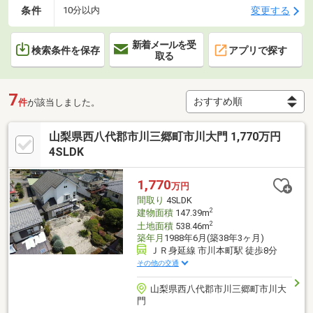
条件
変更する
10分以内
新着メールを受
検索条件を保存
アプリで探す
取る
7
件
が該当しました。
山梨県西八代郡市川三郷町市川大門 1,770万円
4SLDK
1,770
万円
間取り
4SLDK
2
建物面積
147.39m
2
土地面積
538.46m
築年月
1988年6月(築38年3ヶ月)
ＪＲ身延線 市川本町駅 徒歩8分
その他の交通
山梨県西八代郡市川三郷町市川大
門