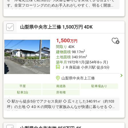
す。全室フローリングのためお手入れがしやすく、明るく開放的
な室内空間が広がります。各居室収納に加え、ウォークインクロ
ーゼットや床下収納を備えており、収納力も充実。荷物が多いご
家庭でもすっきりとした住空間を維持できます。システムキッチ
山梨県中央市上三條 1,500万円 4DK
ンを採用し、日々の料理も快適。浴室は1坪以上の広さに加え窓付
きで換気も良好、追焚機能付きでいつでも温かいお風呂を楽しめ
ます。トイレ2ヶ所や室内洗濯機置場など生活利便性にも配慮され
1,500
万円
た、家族みんなが快適に暮らせる住まいです。
間取り
4DK
2
建物面積
98.17m
2
土地面積
340.91m
築年月
1972年1月(築54年8ヶ月)
ＪＲ身延線 小井川駅 徒歩5分
山梨県中央市上三條
平屋
南道路
駐車場あり
駐車2台
所有権
◇ 駅から徒歩5分でアクセス良好 ◇ 広々とした340.91㎡（約103
坪）の土地 ◇ 4ＤＫの間取りで家族みんなが快適に暮らせる ◇
駐車場は2台分のスペースあり ◇ 縁側や南向きの窓で自然光がた
っぷり ◇ 和室やサンルームなど、ゆったりとした空間 ◇ 角地に
位置しているので、通風や日当たり良好 ◇ 近隣に便利な施設もあ