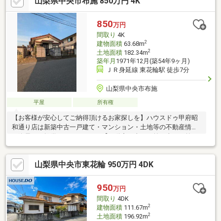
山梨県中央市布施 850万円 4K
り、生活しやすい
850
万円
間取り
4K
2
建物面積
63.68m
2
土地面積
182.34m
築年月
1971年12月(築54年9ヶ月)
ＪＲ身延線 東花輪駅 徒歩7分
山梨県中央市布施
平屋
所有権
【お客様が安心してご納得頂けるお家探しを】ハウスドゥ甲府昭
和通り店は新築中古一戸建て・マンション・土地等の不動産情報
を逸早くご提供しております。【不動産の当たり前を当たり前に
しない】このテーマを第1に誠実かつ真摯に向き合い当店舗に関わ
る全てのお客様が幸せにお取引出来るようお約束致します。お家
山梨県中央市東花輪 950万円 4DK
のご購入は物件探しだけでなく、住宅ローン、リフォーム、火災
保険、お引越し等多々に渡るお手続きが必要です。全てのお手続
きを一貫し完結できるよう当店舗はワンストップサービスという
950
万円
独自のサービスをご提供しております。豊富な経験、専門知識を
間取り
4DK
元に最適な物件・資金提案を致します。是非お気軽にご相談下さ
2
建物面積
111.67m
い！
2
土地面積
196.92m