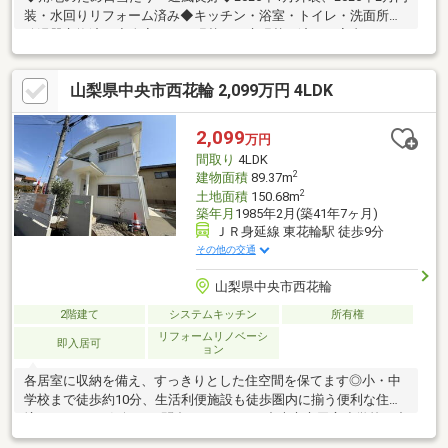
装・水回りリフォーム済み◆キッチン・浴室・トイレ・洗面所・
給湯器交換済み◆全室クロス張替え、床張替え済みで室内きれい
◆カウンターキッチン・3口コンロ・追焚機能付きで設備充実物
件の詳細、ご見学のご希望はお気軽にお問い合わせください！
山梨県中央市西花輪 2,099万円 4LDK
2,099
万円
間取り
4LDK
2
建物面積
89.37m
2
土地面積
150.68m
築年月
1985年2月(築41年7ヶ月)
ＪＲ身延線 東花輪駅 徒歩9分
その他の交通
山梨県中央市西花輪
2階建て
システムキッチン
所有権
リフォームリノベーシ
即入居可
ョン
各居室に収納を備え、すっきりとした住空間を保てます◎小・中
学校まで徒歩約10分、生活利便施設も徒歩圏内に揃う便利な住環
境です♪ぜひお気軽にお問合せください！中央市立田富小学校・中
央市立田富中学校。