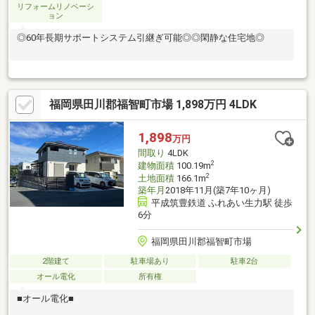
リフォームリノベーシ
ョン
◎60年長期サポートシステム引継ぎ可能◎◎閑静な住宅地◎
福岡県田川郡福智町市場 1,898万円 4LDK
1,898
万円
間取り
4LDK
2
建物面積
100.19m
2
土地面積
166.1m
築年月
2018年11月(築7年10ヶ月)
平成筑豊鉄道 ふれあい生力駅 徒歩
6分
福岡県田川郡福智町市場
2階建て
駐車場あり
駐車2台
オール電化
所有権
■オール電化■