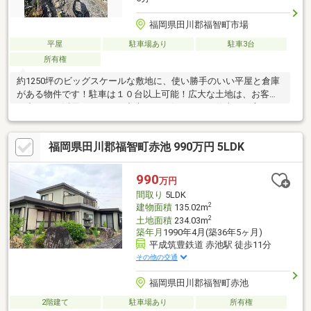
福岡県田川郡福智町市場
平屋
駐車場あり
駐車3台
所有権
約1250坪のビッグスケールな敷地に、使い勝手のいい平屋と倉庫
がある物件です！駐車は１０台以上可能！広大な土地は、お客様
に合わせて活用することが出来ます！住まいとお仕事の両方をア
クティブにこなしたい方に、ぴったりの環境です！【営業時間
10～18時】（定休日：水曜日、第２火曜日）この時間帯はお電話
福岡県田川郡福智町赤池 990万円 5LDK
でのお問合せがスムーズにご案内できます。右下の「電話で問い
合わせ」ボタンをタッチ♪
990
万円
間取り
5LDK
2
建物面積
135.02m
2
土地面積
234.03m
築年月
1990年4月(築36年5ヶ月)
平成筑豊鉄道 赤池駅 徒歩11分
その他の交通
福岡県田川郡福智町赤池
2階建て
駐車場あり
所有権