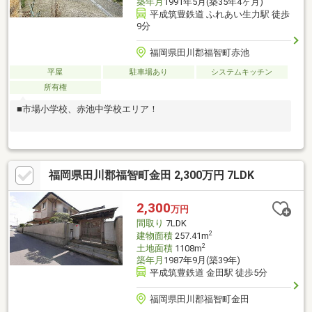
築年月
1991年5月(築35年4ヶ月)
平成筑豊鉄道 ふれあい生力駅 徒歩
9分
福岡県田川郡福智町赤池
平屋
駐車場あり
システムキッチン
所有権
■市場小学校、赤池中学校エリア！
福岡県田川郡福智町金田 2,300万円 7LDK
2,300
万円
間取り
7LDK
2
建物面積
257.41m
2
土地面積
1108m
築年月
1987年9月(築39年)
平成筑豊鉄道 金田駅 徒歩5分
福岡県田川郡福智町金田