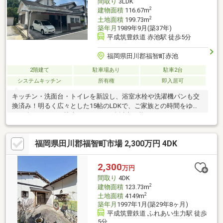
間取り
3LDK
2
建物面積
116.67m
2
土地面積
199.73m
築年月
1989年9月(築37年)
平成筑豊鉄道 赤池駅 徒歩5分
福岡県田川郡福智町赤池
2階建て
駐車場あり
駐車2台
システムキッチン
所有権
即入居可
キッチン・洗面台・トイレを新設し、浴室水栓や洗濯機パンも交
換済み！明るく広々とした15帖のLDKで、ご家族との時間をゆっ
たり楽しめます。駐車スペースは2台以上可能です！
福岡県田川郡福智町市場 2,300万円 4DK
2,300
万円
間取り
4DK
2
建物面積
123.73m
2
土地面積
4149m
築年月
1997年1月(築29年8ヶ月)
平成筑豊鉄道 ふれあい生力駅 徒歩
5分