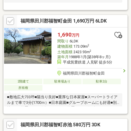
福岡県田川郡福智町金田 1,690万円 6LDK
1,690
万円
間取り
6LDK
2
建物面積
173.09m
2
土地面積
2423.93m
築年月
1988年1月(築38年8ヶ月)
平成筑豊鉄道 人見駅 徒歩5分
福岡県田川郡福智町金田
2階建て
駐車場あり
駐車2台
所有権
■敷地広大733坪■陽当り良好■重厚な日本家屋■スーパートライア
ルまで車で3分(1700ｍ）■日本庭園■グループホームにも好適■別
棟あり※物置26.65㎡(8坪）ガレージ物置27.93㎡(8.4坪）
福岡県田川郡福智町赤池 580万円 3DK