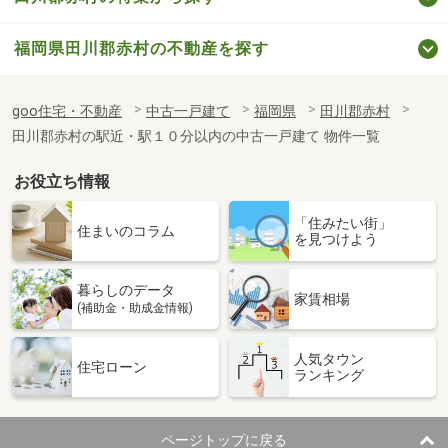
福岡県田川郡赤村の不動産を探す
goo住宅・不動産
中古一戸建て
福岡県
田川郡赤村
田川郡赤村の駅近・駅１０分以内の中古一戸建て 物件一覧
お役立ち情報
「住みたい街」
住まいのコラム
を見つけよう
暮らしのデータ
家賃相場
(補助金・助成金情報)
人気タウン
住宅ローン
ランキング
ページトップに戻る