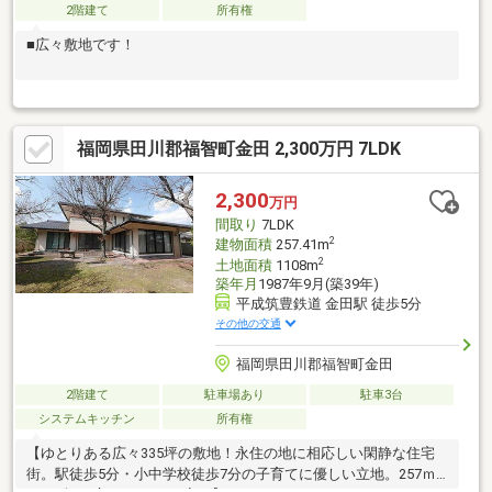
2階建て
所有権
■広々敷地です！
福岡県田川郡福智町金田 2,300万円 7LDK
2,300
万円
間取り
7LDK
2
建物面積
257.41m
2
土地面積
1108m
築年月
1987年9月(築39年)
平成筑豊鉄道 金田駅 徒歩5分
その他の交通
福岡県田川郡福智町金田
2階建て
駐車場あり
駐車3台
システムキッチン
所有権
【ゆとりある広々335坪の敷地！永住の地に相応しい閑静な住宅
街。駅徒歩5分・小中学校徒歩7分の子育てに優しい立地。257ｍ