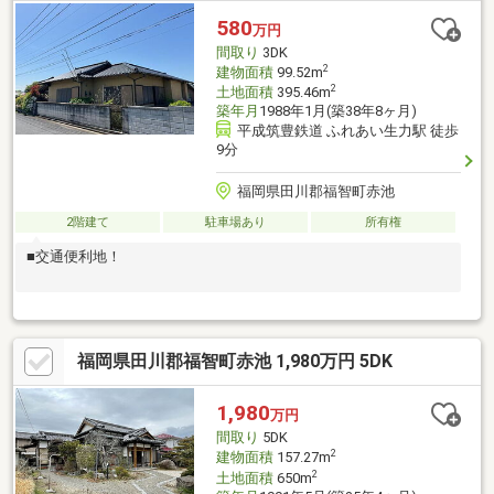
580
万円
間取り
3DK
2
建物面積
99.52m
2
土地面積
395.46m
築年月
1988年1月(築38年8ヶ月)
平成筑豊鉄道 ふれあい生力駅 徒歩
9分
福岡県田川郡福智町赤池
2階建て
駐車場あり
所有権
■交通便利地！
福岡県田川郡福智町赤池 1,980万円 5DK
1,980
万円
間取り
5DK
2
建物面積
157.27m
2
土地面積
650m