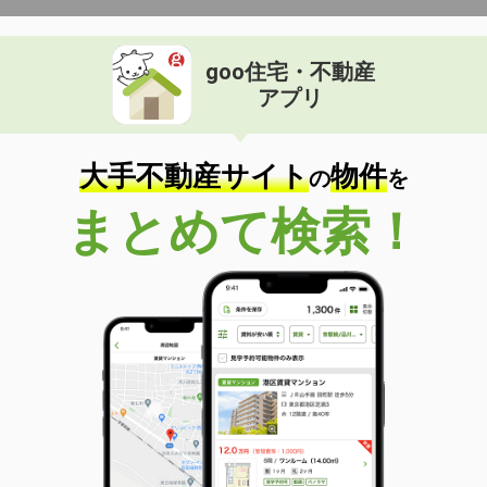
goo住宅・不動産
アプリ
大手不動産サイト
物件
の
を
まとめて検索！