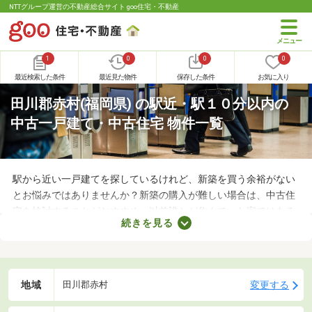
NTTグループ運営の不動産総合サイト goo住宅・不動産
1
0
0
0
最近検索した条件
最近見た物件
保存した条件
お気に入り
田川郡赤村(福岡県) の駅近・駅１０分以内の
中古一戸建て・中古住宅 物件一覧
駅から近い一戸建てを探しているけれど、新築を買う余裕がない
とお悩みではありませんか？新築の購入が難しい場合は、中古住
宅を検討することがおすすめ。以前誰かが住んでいた家ではある
続きを見る
ものの、費用を大幅に抑えられるメリットがあります。ここで
は、駅から徒歩10分以内の中古一戸建て物件を紹介します。
地域
変更する
田川郡赤村