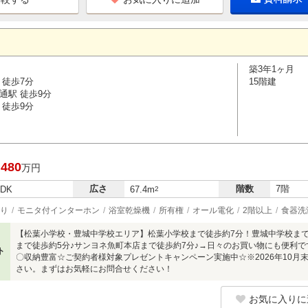
築3年1ヶ月
 徒歩7分
15階建
通駅 徒歩9分
 徒歩9分
,480
万円
広さ
階数
7階
LDK
67.4m
2
り
モニタ付インターホン
浴室乾燥機
所有権
オール電化
2階以上
食器洗
【松葉小学校・豊城中学校エリア】松葉小学校まで徒歩約7分！豊城中学校まで
まで徒歩約5分♪サンヨネ魚町本店まで徒歩約7分♪→日々のお買い物にも便利
ト
〇収納豊富☆ご契約者様対象プレゼントキャンペーン実施中☆※2026年10月
さい。まずはお気軽にお問合せください！
お気に入りに