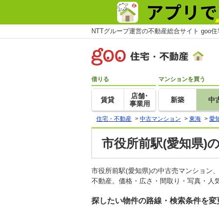
NTTグループ運営の不動産総合サイト goo
借りる
マンションを買う
店舗･
賃貸
新築
中
事業用
住宅・不動産
>
中古マンション
>
東海
>
愛
市役所前駅(愛知県)
市役所前駅(愛知県)の中古売マンション
不動産。価格・広さ・間取り・写真・人気
探したい物件の路線・検索条件を変