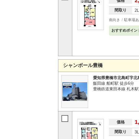
2
価格
間取り
2
南向き
駐車場あ
おすすめポイン
シャンボール豊橋
愛知県豊橋市北島町字北
飯田線 船町駅 徒歩6分
豊橋鉄道東田本線 札木駅 
1
価格
間取り
3