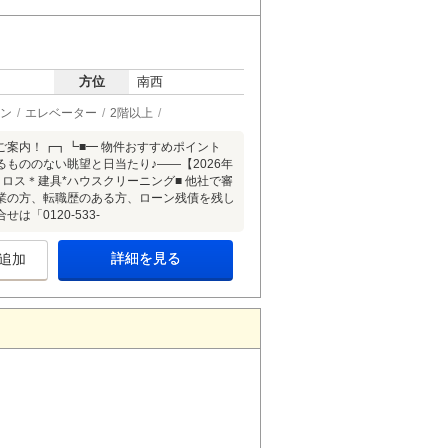
方位
南西
ン
エレベーター
2階以上
案内！┏┓┗■━ 物件おすすめポイント
もののない眺望と日当たり♪――【2026年
ロス＊建具*ハウスクリーニング■ 他社で審
業の方、転職歴のある方、ローン残債を残し
「0120-533-
詳細を見る
追加