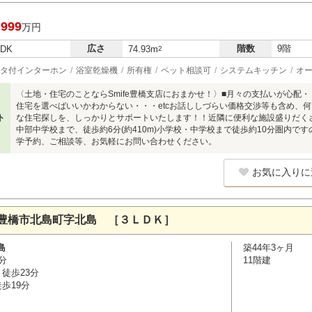
,999
万円
広さ
階数
9階
LDK
74.93m
2
タ付インターホン
浴室乾燥機
所有権
ペット相談可
システムキッチン
オ
〈土地・住宅のことならSmife豊橋支店におまかせ！〉■月々の支払いが心配
住宅を選べばいいかわからない・・・etcお話ししづらい価格交渉等も含め、何で
ト
な住宅探しを、しっかりとサポートいたします！！近隣に便利な施設盛りだくさん
中部中学校まで、徒歩約6分(約410m)小学校・中学校まで徒歩約10分圏内
学予約、ご相談等、お気軽にお問い合わせください。
お気に入りに
豊橋市北島町字北島 ［３ＬＤＫ］
島
築44年3ヶ月
分
11階建
徒歩23分
歩19分