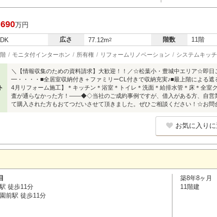
,690
万円
広さ
階数
11階
LDK
77.12m
2
階
モニタ付インターホン
所有権
リフォームリノベーション
システムキッチ
＼【情報収集のための資料請求】大歓迎！！／☆松葉小・豊城中エリア☆即日ご
━・・・・■全居室収納付き＋ファミリーCL付きで収納充実♪■最上階による遮る
ト
4月リフォーム施工】＊キッチン＊浴室＊トイレ＊洗面＊給排水管＊床＊全室ク
査が通らなかった方！――◆◇当社のご成約事例ですが、借入がある方、自営
て購入された方もおてつだいさせて頂きました。ぜひご相談ください！☆お問合せは
お気に入りに
目
築8年8ヶ月
駅 徒歩11分
11階建
園前駅 徒歩11分