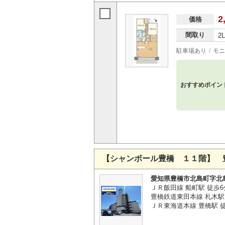
2
価格
間取り
2
駐車場あり
モニ
おすすめポイン
【シャンボール豊橋 １１階】 
愛知県豊橋市北島町字北
ＪＲ飯田線 船町駅 徒歩6
豊橋鉄道東田本線 札木駅 
ＪＲ東海道本線 豊橋駅 徒