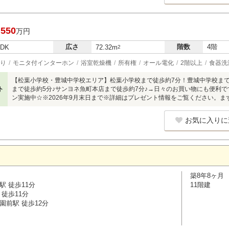
,550
万円
広さ
階数
4階
LDK
72.32m
2
り
モニタ付インターホン
浴室乾燥機
所有権
オール電化
2階以上
食器洗
【松葉小学校・豊城中学校エリア】松葉小学校まで徒歩約7分！豊城中学校まで
ト
まで徒歩約5分♪サンヨネ魚町本店まで徒歩約7分♪→日々のお買い物にも便利
ン実施中☆※2026年9月末日まで※詳細はプレゼント情報をご覧ください。
お気に入りに
築8年8ヶ月
駅 徒歩11分
11階建
徒歩11分
園前駅 徒歩12分