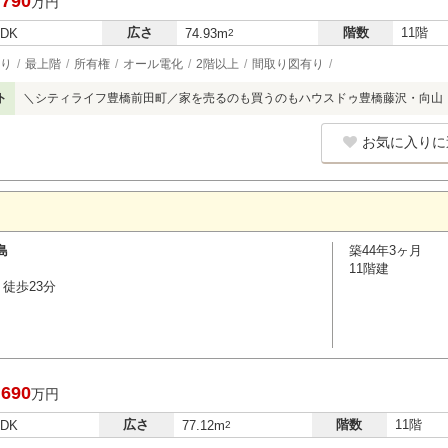
,790
万円
広さ
階数
11階
LDK
74.93m
2
り
最上階
所有権
オール電化
2階以上
間取り図有り
ト
＼シティライフ豊橋前田町／家を売るのも買うのもハウスドゥ豊橋藤沢・向山
お気に入りに
島
築44年3ヶ月
11階建
徒歩23分
,690
万円
広さ
階数
11階
LDK
77.12m
2