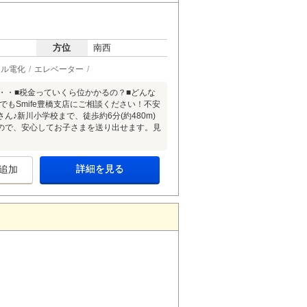
方位
南西
ール電化
エレベーター
・・・■税金っていくら位かかるの？■どんな
もSmife豊橋支店にご相談ください！不安
♪新川小学校まで、徒歩約6分(約480m)
ですので、安心してお子さまを送り出せます。見
詳細を見る
追加