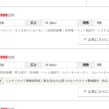
,999
万円
広さ
階数
9階
LDK
74.39m
2
トロック
モニタ付インターホン
浴室乾燥機
所有権
ペット相談可
システ
お気に入りに
,999
万円
広さ
階数
9階
LDK
74.93m
2
室乾燥機
即入居可
所有権
ペット相談可
カウンターキッチン
エレベータ
ト
＼シティライフ豊橋前田町／家を売るのも買うのもハウスドゥ豊橋藤沢・向山
お気に入りに