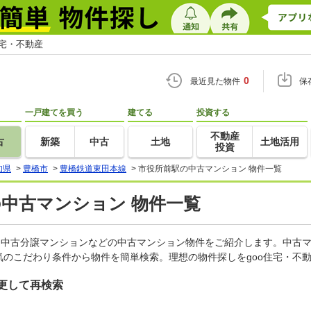
住宅・不動産
0
最近見た物件
保
一戸建てを買う
建てる
投資する
不動産
古
新築
中古
土地
土地活用
投資
知県
>
豊橋市
>
豊橋鉄道東田本線
>
市役所前駅の中古マンション 物件一覧
の中古マンション 物件一覧
、中古分譲マンションなどの中古マンション物件をご紹介します。中古マ
のこだわり条件から物件を簡単検索。理想の物件探しをgoo住宅・不
更して再検索