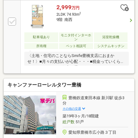
2,999
万円
2
2LDK 74.93m
9階 南西
モニタ付インターホ
駐車場あり
浴室乾燥機
ン
所有権
ペット相談可
システムキッチン
〈土地・住宅のことならSmife豊橋支店におまか
せ！〉■月々の支払いが心配・・・■税金っていくら位
かかるの？■どんな住宅を選べばいいかわからな
い・・・etcお話ししづらい価格交渉等も含め、何でも
Smife豊橋支店にご相談ください！不安な住宅探し
キャンファーローレルタワー豊橋
を、しっかりとサポートいたします！！近隣に便利な
施設盛りだくさん♪新川小学校まで、徒歩約6分(約
480m)中部中学校まで、徒歩約6分(約410m)小学校・
豊橋鉄道東田本線 新川駅 徒歩3
中学校まで徒歩約10分圏内ですので、安心してお子さ
分
まを送り出せます。見学予約、ご相談等、お気軽にお
その他の交通
問い合わせください。
築19年3ヶ月/18階建
総戸数
51戸
愛知県豊橋市広小路３丁目