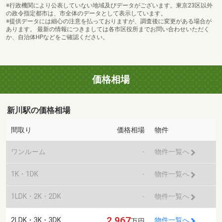
※行政機関により公表していない地域及びデータがございます。東京23区以外
の政令指定都市は、市全体のデータとして表示しています。
※提供データには細心の注意を払っておりますが、調査後に変更がある場合が
あります。 最新の情報につきましては各市区役所までお問い合わせいただく
か、自治体HPなどをご確認ください。
価格相場
新川駅の価格相場
間取り
価格相場
物件
ワンルーム
-
物件一覧へ
1K・1DK
-
物件一覧へ
1LDK・2K・2DK
-
物件一覧へ
2,967
2LDK・3K・3DK
物件一覧へ
万円