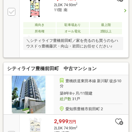
分□■おうち探しは 家デパ へ■□――――――・・・ 住
2
2LDK 74.93m
宅ローンや住み替えなど、不動産のことなら何でもご
11階 南
相談ください。 土日、平日夜のお仕事終わりでもご
案内可能です。 キッズスペースもご用意しておりま
す。ぜひご家族揃ってご来店ください
南向き
駐車場あり
最上階
♪―――――――――――――――――――――――
所有権
オール電化
2階以上
＼シティライフ豊橋前田町／家を売るのも買うのもハ
ウスドゥ豊橋藤沢・向山・岩田にお任せください♪
シティライフ豊橋前田町 中古マンション
豊橋鉄道東田本線 新川駅 徒歩10
分
築8年8ヶ月/11階建
総戸数
31戸
愛知県豊橋市前田町２
2,999
万円
2
2LDK 74.93m