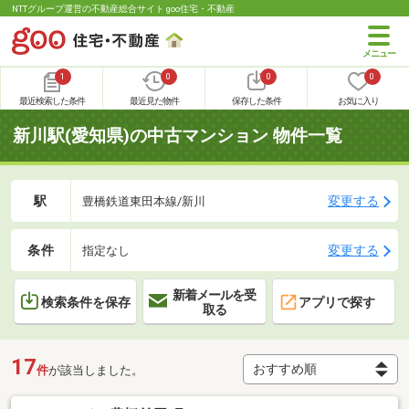
NTTグループ運営の不動産総合サイト goo住宅・不動産
1
0
0
0
最近検索した条件
最近見た物件
保存した条件
お気に入り
新川駅(愛知県)の中古マンション 物件一覧
駅
変更する
豊橋鉄道東田本線/新川
条件
変更する
指定なし
新着メールを受
検索条件を保存
アプリで探す
取る
17
件
が該当しました。