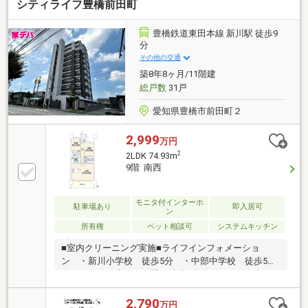
シティライフ豊橋前田町
豊橋鉄道東田本線 新川駅 徒歩9
分
その他の交通
築8年8ヶ月/11階建
総戸数
31戸
愛知県豊橋市前田町２
2,999
万円
2
2LDK 74.93m
9階 南西
モニタ付インターホ
駐車場あり
即入居可
ン
所有権
ペット相談可
システムキッチン
■室内クリーニング実施■ライフインフォメーショ
ン ・新川小学校 徒歩5分 ・中部中学校 徒歩5
分 ・むかい山こども園 徒歩5分 ・アピタ向山
店 徒歩11分 ・ドラッグスギヤマ 徒歩6分 ・フ
ァミリーマート 徒歩3分 ・豊橋前田郵便局 徒歩3
2,790
万円