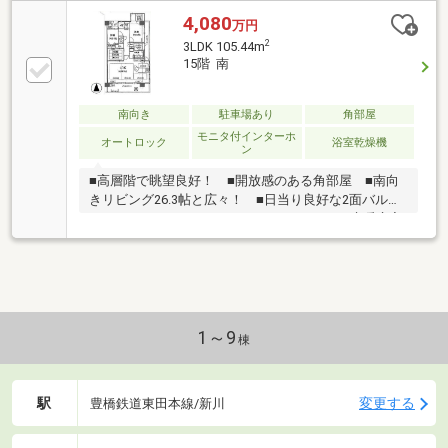
4,080
万円
2
3LDK 105.44m
15階 南
南向き
駐車場あり
角部屋
モニタ付インターホ
オートロック
浴室乾燥機
ン
■高層階で眺望良好！ ■開放感のある角部屋 ■南向
きリビング26.3帖と広々！ ■日当り良好な2面バルコ
ニー ■ウォークインクローゼット ■LDKは床暖房完
備 ■シューズクローク ■豊橋駅まで徒歩3分
1～9
棟
駅
変更する
豊橋鉄道東田本線/新川