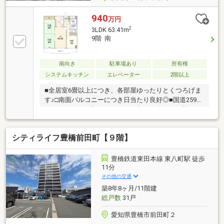
940
万円
2
3LDK 63.41m
9階 南
南向き
駐車場あり
所有権
システムキッチン
エレベーター
2階以上
■全居室6畳以上につき、各部屋ゆったりとくつろげま
す♪□南面バルコニーにつき日当たり良好◎■国道259号
線へのアクセス良好のため、お車での移動が便利で
す。□全室エアコン付きで、季節を問わず快適に過ご
せます！＊＊ライフインフォメーション＊＊■豊橋鉄
シティライフ豊橋前田町【９階】
道東田本線「新川」駅…徒歩約7分□松山小学校…徒歩
約4分■中部中学校…徒歩約17分□幼保連携型認定こど
も園正林寺保育園…徒歩約7分■セブンイレブン豊橋東
豊橋鉄道東田本線 東八町駅 徒歩
小田原町店…徒歩約4分物件の詳細はもちろん、住宅ロ
11分
ーンなどのご相談も承ります！まずはお気軽にお問い
その他の交通
合わせください♪
築8年8ヶ月/11階建
総戸数
31戸
愛知県豊橋市前田町２