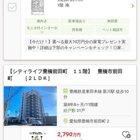
1階 南
南向き
駐車場あり
角部屋
モニタ付インターホ
所有権
ペット相談可
ン
【今だけ！】選べる最大10万円分の家電プレゼント実
施中！詳細は下部のキャンペーンをチェック！◎家族
が自然に集まる広くて明るいリビング◎リビングが散
らからない「隠せる」収納◇レスト不動産 ◇豊橋・豊
川の家探しは、全てお任せください！● ネットのお
【シティライフ豊橋前田町 １１階】 豊橋市前田
家、まとめてご案内！不動産屋を回る手間はゼロ。気
になるお家は一度に見に行きましょう！● あなたに
町 ［２ＬＤＫ］
「一番良いローン」をプロが探します！「今の家賃よ
り安くしたい」「ローンが不安」な方も一番おトクな
豊橋鉄道東田本線 新川駅 徒歩10
プランを提案します。● プロが「悪いところ」も正直
分
に教えます！リスクを徹底的になくして、失敗しない
築8年8ヶ月/11階建
「最高のお家」だけをご案内します。
総戸数
31戸
愛知県豊橋市前田町２
2,790
万円