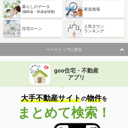
暮らしのデータ
家賃相場
(補助金・助成金情報)
人気タウン
住宅ローン
ランキング
ページトップに戻る
goo住宅・不動産
アプリ
大手不動産サイト
物件
の
を
まとめて検索！