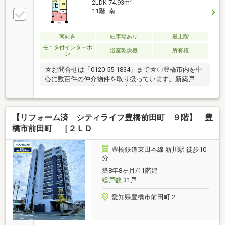
2
2LDK 74.93m
11階 南
南向き
駐車場あり
最上階
モニタ付インターホ
浴室乾燥機
所有権
ン
☆お問合せは「0120-55-1834」まで☆〇豊橋市内を中
心に数百件の仲介物件を取り扱っています。新築戸建
だけではなく、中古戸建・売土地・マンションまで幅
広くご紹介しております。〇住宅ローンの相談も承っ
ております。当社のご成約事例ですが、借入がある
【リフォーム済 シティライフ豊橋前田町 ９階】 豊
方、自営業の方、転職歴のある方、ローン残債を残し
て購入された方も、おてつだいさせて頂きました。ぜ
橋市前田町 ［２ＬＤ
ひご相談ください！【新型コロナウィルス感染予防対
策 】スタッフのマスク着用・手洗い・アルコール消毒
豊橋鉄道東田本線 新川駅 徒歩10
等の対応をして感染予防を心がけております。【対応
分
言語：英語 ／ポルトガル語（language：English／
築8年8ヶ月/11階建
Portuguese）】
総戸数
31戸
愛知県豊橋市前田町２