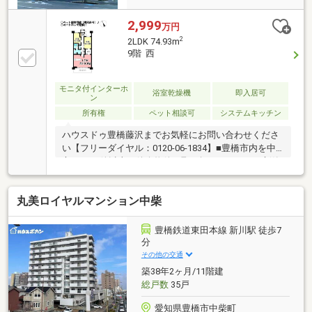
2,999
万円
2
2LDK 74.93m
9階 西
モニタ付インターホ
浴室乾燥機
即入居可
ン
所有権
ペット相談可
システムキッチン
ハウスドゥ豊橋藤沢までお気軽にお問い合わせくださ
い【フリーダイヤル：0120-06-1834】■豊橋市内を中
心に1000件以上の仲介物件を取り扱っています。新築
戸建・中古戸建・売土地・マンションまで幅広くご紹
介しております。当物件以外にも多数の物件をご紹介
丸美ロイヤルマンション中柴
できます。まずはお気軽にお電話、ご来店くださいま
せ！【対応言語：英語 ／ポルトガル語（language：
English／Portuguese）】■住宅ローンの相談も承って
豊橋鉄道東田本線 新川駅 徒歩7
おります。当社のご成約事例ですが、借入がある方、
分
自営業の方、転職歴のある方、ローン残債を残して購
その他の交通
入された方も、おてつだいさせて頂きました。ぜひご
築38年2ヶ月/11階建
相談ください！
総戸数
35戸
愛知県豊橋市中柴町