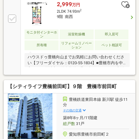
2,999
万円
2
2LDK 74.93m
9階 南西
モニタ付インターホ
浴室乾燥機
即入居可
ン
リフォームリノベー
所有権
ペット相談可
ション
ハウスドゥ豊橋向山までお気軽にお問い合わせくださ
い【フリーダイヤル：0120-55-1834】■豊橋市内を中
心に1000件以上の仲介物件を取り扱っています。新築
戸建・中古戸建・売土地・マンションまで幅広くご紹
介しております。当物件以外にも多数の物件をご紹介
【シティライフ豊橋前田町】９階 豊橋市前田町
できます。まずはお気軽にお電話、ご来店くださいま
せ！【対応言語：英語 ／ポルトガル語（language：
English／Portuguese）】■住宅ローンの相談も承って
豊橋鉄道東田本線 新川駅 徒歩11
おります。当社のご成約事例ですが、借入がある方、
分
自営業の方、転職歴のある方、ローン残債を残して購
その他の交通
入された方も、おてつだいさせて頂きました。ぜひご
築8年8ヶ月/11階建
相談ください！
総戸数
31戸
愛知県豊橋市前田町２