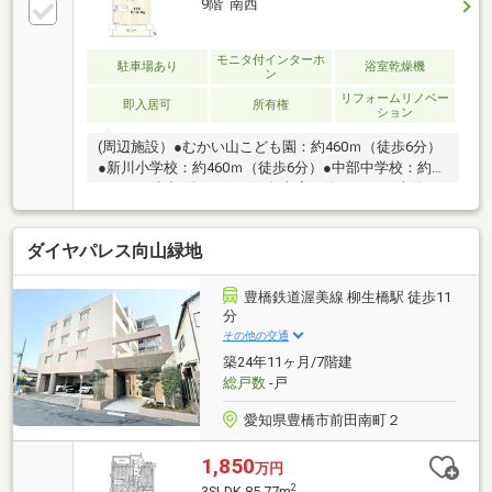
9階 南西
モニタ付インターホ
駐車場あり
浴室乾燥機
ン
リフォームリノベー
即入居可
所有権
ション
(周辺施設）●むかい山こども園：約460ｍ（徒歩6分）
●新川小学校：約460ｍ（徒歩6分）●中部中学校：約
520ｍ（徒歩7分）●アピタ向山店：約1090ｍ（車約4
分）●サンヨネ魚町本店：約1100ｍ（車約4分）●ファ
ミリーマート豊橋前田二丁目店：約320ｍ（徒歩4分）
ダイヤパレス向山緑地
●ドラッグスギヤマ舟原店：約680ｍ（徒歩9分）●岡崎
信用金庫豊橋支店：約180ｍ（徒歩3分）●豊橋前田郵
便局：約260ｍ（徒歩4分）
豊橋鉄道渥美線 柳生橋駅 徒歩11
分
その他の交通
築24年11ヶ月/7階建
総戸数
-戸
愛知県豊橋市前田南町２
1,850
万円
2
3SLDK 85.77m