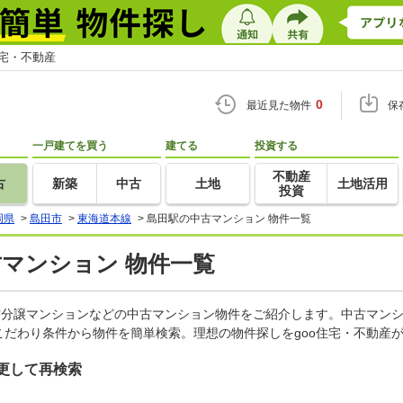
住宅・不動産
0
最近見た物件
保
一戸建てを買う
建てる
投資する
不動産
古
新築
中古
土地
土地活用
投資
岡県
>
島田市
>
東海道本線
>
島田駅の中古マンション 物件一覧
古マンション 物件一覧
古分譲マンションなどの中古マンション物件をご紹介します。中古マンシ
だわり条件から物件を簡単検索。理想の物件探しをgoo住宅・不動産
更して再検索