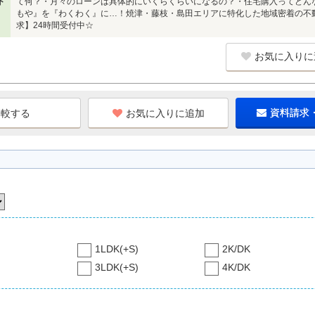
ト
て何？・月々のローンは具体的にいくらくらいになるの？・住宅購入ってどん
もや』を『わくわく』に…！焼津・藤枝・島田エリアに特化した地域密着の不
求】24時間受付中☆
お気に入りに
お気に入りに追加
資料請求
1LDK(+S)
2K/DK
3LDK(+S)
4K/DK