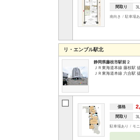
間取り
3
南向き
駐車場あ
リ・エンブル駅北
静岡県藤枝市駅前２
ＪＲ東海道本線 藤枝駅 
ＪＲ東海道本線 六合駅 徒歩
2
価格
間取り
3
駐車場あり
モニ