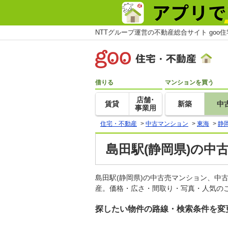
NTTグループ運営の不動産総合サイト goo
借りる
マンションを買う
店舗･
賃貸
新築
中
事業用
住宅・不動産
>
中古マンション
>
東海
>
静
島田駅(静岡県)の中
島田駅(静岡県)の中古売マンション、中
産。価格・広さ・間取り・写真・人気のこ
探したい物件の路線・検索条件を変