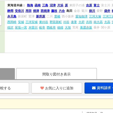
東海道本線：
熱海
函南
三島
沼津
片浜
原
東田子の浦
吉原
富士
富士川
静岡
安倍川
用宗
焼津
西焼津
藤枝
六合
島田
金谷
菊川
掛川
愛野
袋井
弁天島
新居町
鷲津
新所原
二川
豊橋
西小坂井
愛知御津
三河大塚
三河三
西岡崎
安城
三河安城
東刈谷
野田新町
刈谷
逢妻
大府
共和
南大高
大高
稲沢
尾張一宮
木曽川
岐阜
西岐阜
穂積
大垣
荒尾
美濃赤坂
垂井
関ケ原
間取り図付き表示
お気に入りに追加
資料請求