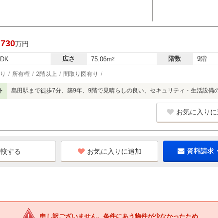
,730
万円
広さ
階数
9階
LDK
75.06m
2
り
所有権
2階以上
間取り図有り
ト
島田駅まで徒歩7分、築9年、9階で見晴らしの良い、セキュリティ・生活設備
お気に入りに
お気に入りに追加
資料請求
申し訳ございません。条件にあう物件が少なかったため