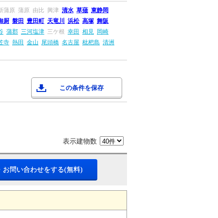
新蒲原
蒲原
由比
興津
清水
草薙
東静岡
御厨
磐田
豊田町
天竜川
浜松
高塚
舞阪
谷
蒲郡
三河塩津
三ケ根
幸田
相見
岡崎
笠寺
熱田
金山
尾頭橋
名古屋
枇杷島
清洲
この条件を保存
表示建物数
・お問い合わせをする(無料)