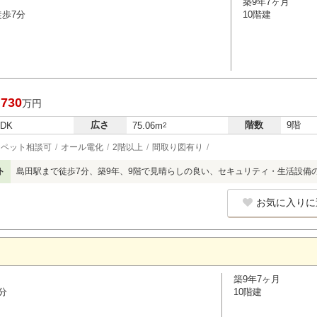
築9年7ヶ月
徒歩7分
10階建
,730
万円
広さ
階数
9階
LDK
75.06m
2
ペット相談可
オール電化
2階以上
間取り図有り
ト
島田駅まで徒歩7分、築9年、9階で見晴らしの良い、セキュリティ・生活設備
お気に入りに
築9年7ヶ月
分
10階建