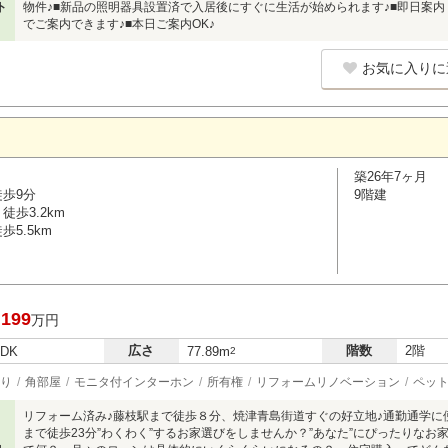
ト
物件♪■新品の照明器具設置済で入居後にすぐに生活が始められます♪■即日案内
でご案内できます♪■本日ご案内OK♪
お気に入りに
築26年7ヶ月
徒歩9分
9階建
徒歩3.2km
5.5km
,199
万円
広さ
階数
2階
LDK
77.89m
2
り
角部屋
モニタ付インターホン
所有権
リフォームリノベーション
ペッ
リフォーム済み♪藤枝駅まで徒歩８分、焼津青島街道すぐの好立地♪通勤通学に
まで徒歩23分”わくわく”するお家選びをしませんか？”あなた”にぴったりな