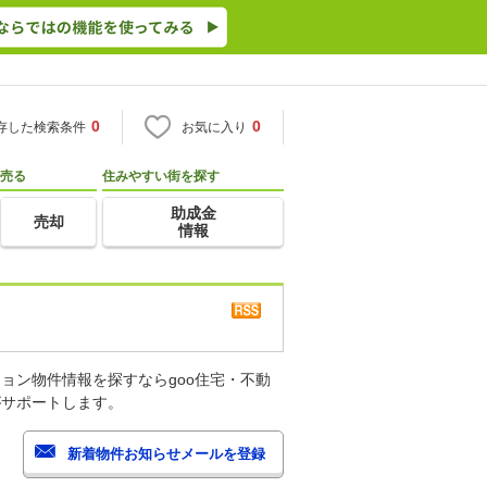
0
0
存した検索条件
お気に入り
売る
住みやすい街を探す
助成金
売却
情報
ョン物件情報を探すならgoo住宅・不動
がサポートします。