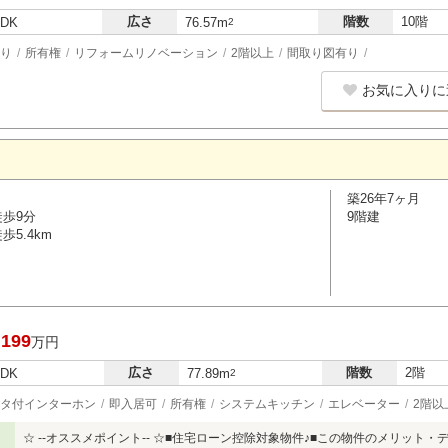
広さ
階数
10階
LDK
76.57m
2
り
所有権
リフォームリノベーション
2階以上
間取り図有り
お気に入りに
築26年7ヶ月
徒歩9分
9階建
5.4km
,199
万円
広さ
階数
2階
LDK
77.89m
2
タ付インターホン
即入居可
所有権
システムキッチン
エレベーター
2階以
☆ --オススメポイント-- ☆■住宅ローン控除対象物件♪■この物件のメリット