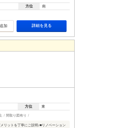
方位
南
詳細を見る
追加
方位
東
上
間取り図有り
・デメリットを丁寧にご説明♪■リノベーション