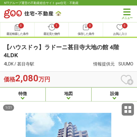
NTTグループ運営の不動産総合サイト goo住宅・不動産
0
1
0
0
最近検索した条件
最近見た物件
保存した条件
お気に入り
【ハウスドゥ】ラドーニ甚目寺大地の館 4階
4LDK
4LDK / 甚目寺駅
情報提供元
SUUMO
2,080
価格
万円
特徴
地図
設備
1
/
21