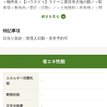
＜物件名＞【ハウスドゥ】ラドーニ甚目寺大地の館／＜駐
車場＞敷地内／委託（日勤）／＜土地権利＞所有権／＜間
取り＞４ＬＤＫ／＜リフォーム＞●リフォーム：２０２５
続きを見る
年３月完了（水回り設備交換：トイレ、内装リフォーム：
壁・床）※年月は一番古いリフォーム箇所を表します／＜
特記事項
特徴＞【月々７万円台～】住める◆小学校徒歩７分◆２０
２５年３月リフォーム施工、ＬＤＫ２０畳以上・内装リフ
日当り良好・管理人日勤・見学予約可
ォーム・南向き・システムキッチン・浴室乾燥機
販売戸数：1戸／管理費等帯：8900円／修繕積立金帯：
1500円
省エネ性能
エネルギー消費性
-
能
断熱性能
-
目安光熱費
-