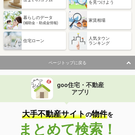
を見つけよう
暮らしのデータ
家賃相場
(補助金・助成金情報)
人気タウン
住宅ローン
ランキング
ページトップに戻る
goo住宅・不動産
アプリ
大手不動産サイト
物件
の
を
まとめて検索！