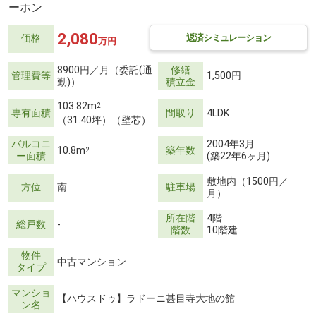
ーホン
2,080
返済シミュレーション
価格
万円
8900円／月（委託(通
修繕
管理費等
1,500円
勤)）
積立金
103.82m
2
専有面積
間取り
4LDK
（31.40坪）（壁芯）
バルコニ
2004年3月
10.8m
築年数
2
ー面積
(築22年6ヶ月)
敷地内（1500円／
方位
南
駐車場
月）
所在階
4階
総戸数
-
階数
10階建
物件
中古マンション
タイプ
マンショ
【ハウスドゥ】ラドーニ甚目寺大地の館
ン名