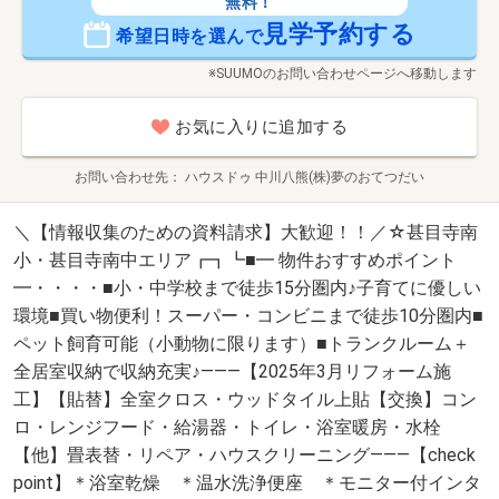
無料！
見学予約する
希望日時を選んで
※SUUMOのお問い合わせページへ移動します
お気に入りに追加する
お問い合わせ先
ハウスドゥ 中川八熊(株)夢のおてつだい
＼【情報収集のための資料請求】大歓迎！！／☆甚目寺南
小・甚目寺南中エリア┏┓┗■━ 物件おすすめポイント
━・・・・■小・中学校まで徒歩15分圏内♪子育てに優しい
環境■買い物便利！スーパー・コンビニまで徒歩10分圏内■
ペット飼育可能（小動物に限ります）■トランクルーム＋
全居室収納で収納充実♪―――【2025年3月リフォーム施
工】【貼替】全室クロス・ウッドタイル上貼【交換】コン
ロ・レンジフード・給湯器・トイレ・浴室暖房・水栓
【他】畳表替・リペア・ハウスクリーニング―――【check
point】＊浴室乾燥 ＊温水洗浄便座 ＊モニター付インタ