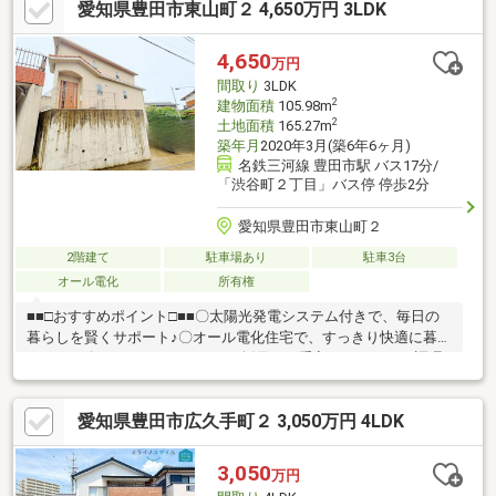
愛知県豊田市東山町２ 4,650万円 3LDK
交通機関へのアクセス良好です◎■■【周辺環境】■■〇衣丘小学
校 徒歩約11分〇朝日丘中学校 徒歩約22分〇ファミリーマート
豊田小坂町店 徒歩約5分■■【ご内覧・ご来店 ご希望のお客様
4,650
万円
へ】■■ご来店・ご案内可能です！ご希望のお日にちをお気軽にご
間取り
3LDK
連絡ください♪
2
建物面積
105.98m
2
土地面積
165.27m
築年月
2020年3月(築6年6ヶ月)
名鉄三河線 豊田市駅 バス17分/
「渋谷町２丁目」バス停 停歩2分
愛知県豊田市東山町２
2階建て
駐車場あり
駐車3台
オール電化
所有権
■■□おすすめポイント□■■〇太陽光発電システム付きで、毎日の
暮らしを賢くサポート♪〇オール電化住宅で、すっきり快適に暮ら
せます！〇IHクッキングヒーター採用。お手入れしやすく、調理
もスムーズです♪〇LDK20帖以上のゆとりある空間。家族でのびの
び過ごせます！〇駐車場3台可で、ご家族や来客時にも便利に使え
愛知県豊田市広久手町２ 3,050万円 4LDK
ます♪■■□周辺環境□■■・広川台小学校 徒歩約9分・美里中学
校 徒歩約15分・イオン高橋店 徒歩約5分・ミニストップ豊田上
野町店 徒歩約8分・V・ドラッグ豊田東山店 徒歩約7分■□住宅
3,050
万円
ローンのご相談や、現地内覧のご予約等いつでも承っております