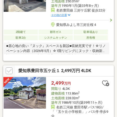
2
土地面積
250.01m
築年月
1993年1月(築33年8ヶ月)
名鉄豊田線 三好ケ丘駅 徒歩22分
その他の交通
愛知県みよし市三好丘桜４
2階建て
都市ガス
駐車場あり
駐車2台
システムキッチン
所有権
■居心地の良い『ヌック』スペースを新設■収納充実です！☆リノ
ベーション内容（2026年5月）☆1階リビングにヌック・収納新
設、キッチンコンロ交換、浴室ガス乾燥機交換、ガス給湯器交
換、1階トイレ便座交換、2階トイレ交換、シューズボックス交
換、天井・壁クロス張替え、フローリング重ね張り、照明交換、
愛知県豊田市五ケ丘１ 2,499万円 4LDK
ハウスクリーニング、外壁・屋根塗装、バルコニー防水＊＊＊ぜ
ひ、お気軽にお問合せください＊＊＊
2,499
万円
間取り
4LDK
2
建物面積
113.86m
2
土地面積
228.02m
築年月
1986年10月(築39年11ヶ月)
名鉄三河線 豊田市駅 バス18分/
「「五ケ丘小学校前」」バス停 停歩9
分