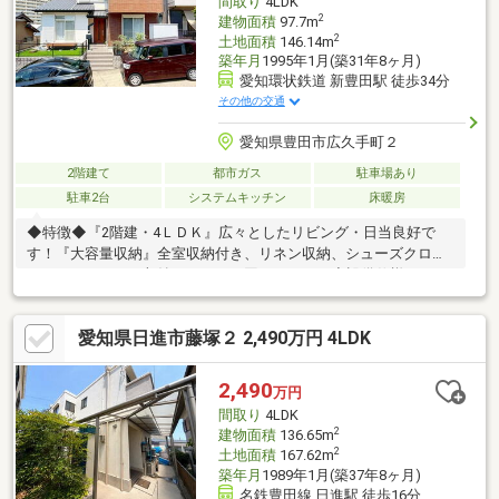
間取り
4LDK
♪□■
2
建物面積
97.7m
2
土地面積
146.14m
築年月
1995年1月(築31年8ヶ月)
愛知環状鉄道 新豊田駅 徒歩34分
その他の交通
愛知県豊田市広久手町２
2階建て
都市ガス
駐車場あり
駐車2台
システムキッチン
床暖房
◆特徴◆『2階建・4ＬＤＫ』広々としたリビング・日当良好で
す！『大容量収納』全室収納付き、リネン収納、シューズクロー
ゼットもあるため収納スペースに困りません！◆設備仕様
◆『2022年10月リフォーム済』■水回り：キッチン、浴室、洗
面、トイレ■内装：建具、床暖房新設他『24時間換気システム』
愛知県日進市藤塚２ 2,490万円 4LDK
窓を開けなくても空気を常に外と循環させ、新鮮な空気を送り続
けます！『床暖房』足元からポカポカの快適床暖房！空気もクリ
ーンで乾燥しにくく、小さなお子様がいるご家庭でも安心です
2,490
万円
♪◆リフォーム相談可◆ご要望があれば物件引き渡し後、ご入居
間取り
4LDK
前にリフォーム可能です！ご相談ください！
2
建物面積
136.65m
2
土地面積
167.62m
築年月
1989年1月(築37年8ヶ月)
名鉄豊田線 日進駅 徒歩16分