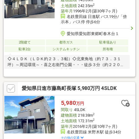
建物面積
145.69m
2
土地面積
242.35m
築年月
1996年2月(築30年7ヶ月)
名鉄豊田線 日進駅 バス19分/「傍
示本」バス停 停歩6分
愛知県愛知郡東郷町春木台１
2階建て
都市ガス
駐車場あり
駐車2台
システムキッチン
所有権
◇４ＬＤＫ（ＬＤＫ約２３．３帖）◇北東角地（約７３．３１
坪）～周辺環境～・喜之右衛門公園・・・徒歩３分（約２２０
ｍ）・ファミリーマート東郷山崎店・・・徒歩７分（約５２０
ｍ）・名古屋銀行東郷支店・・・徒歩１２分（約９１０ｍ）・ツ
ルハドラッグ東郷店・・・徒歩１２分（約９１０ｍ）・タチヤ東
愛知県日進市藤島町長塚 5,980万円 4SLDK
郷店・・・徒歩１４分（約１，１００ｍ）◆「スタッフなし」で
自由に見学可能！※ご予約は弊社ホームページ内「無人内見予約
はこちら」よりお願いいたします。
5,980
万円
https://sumusite.sekisuihouse.co.jp/chubu/kodate/detail/C30010002796
間取り
4SLDK
2
建物面積
218.38m
2
土地面積
172.31m
築年月
2016年2月(築10年7ヶ月)
名鉄豊田線 米野木駅 徒歩34分
その他の交通