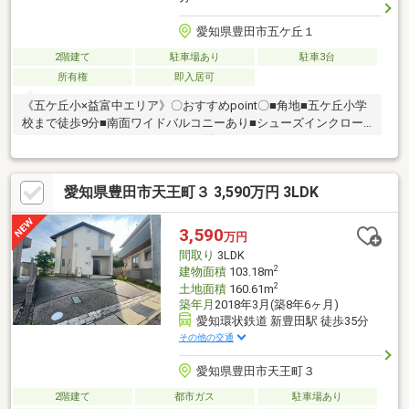
愛知県豊田市五ケ丘１
2階建て
駐車場あり
駐車3台
所有権
即入居可
《五ケ丘小×益富中エリア》〇おすすめpoint〇■角地■五ケ丘小学
校まで徒歩9分■南面ワイドバルコニーあり■シューズインクロー
ゼット、ウォークインクロ-ゼット付
き ご予約方法／＞＞
0120-50-8310 【通話無料】＞＞ 「資料請求」 ボタ
愛知県豊田市天王町３ 3,590万円 3LDK
ン 無理なく失敗しないマイホー
ム探しを応援！ リフォームも一緒にご相談可能なのでご相談く
ださい♪
3,590
万円
間取り
3LDK
2
建物面積
103.18m
2
土地面積
160.61m
築年月
2018年3月(築8年6ヶ月)
愛知環状鉄道 新豊田駅 徒歩35分
その他の交通
愛知県豊田市天王町３
2階建て
都市ガス
駐車場あり