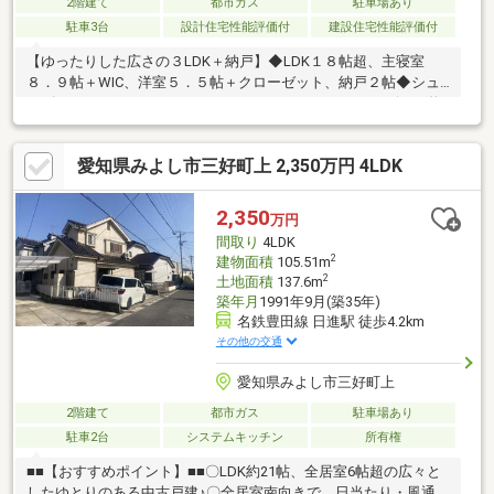
2階建て
都市ガス
駐車場あり
駐車3台
設計住宅性能評価付
建設住宅性能評価付
【ゆったりした広さの３LDK＋納戸】◆LDK１８帖超、主寝室
８．９帖＋WIC、洋室５．５帖＋クローゼット、納戸２帖◆シュ
ーズインクローゼット、ウォークインクローゼット、リビング物
入れ等で収納充実◆３台駐車可能 ※車種によります。【公園隣
接×開発分譲地×買い物施設至近】◆宮上公園まで徒歩１分◆開発
愛知県みよし市三好町上 2,350万円 4LDK
分譲地ならではのキレイに造成された団地内◆メグリア徒歩５分
◆えぷろん徒歩４分◆ＤＣＭ徒歩６分◆ハザードマップエリア外
※ナイス既分譲戸建てのため、アフターサービスの継承が可能で
2,350
万円
す
間取り
4LDK
2
建物面積
105.51m
2
土地面積
137.6m
築年月
1991年9月(築35年)
名鉄豊田線 日進駅 徒歩4.2km
その他の交通
愛知県みよし市三好町上
2階建て
都市ガス
駐車場あり
駐車2台
システムキッチン
所有権
■■【おすすめポイント】■■〇LDK約21帖、全居室6帖超の広々と
したゆとりのある中古戸建♪〇全居室南向きで、日当たり・風通し