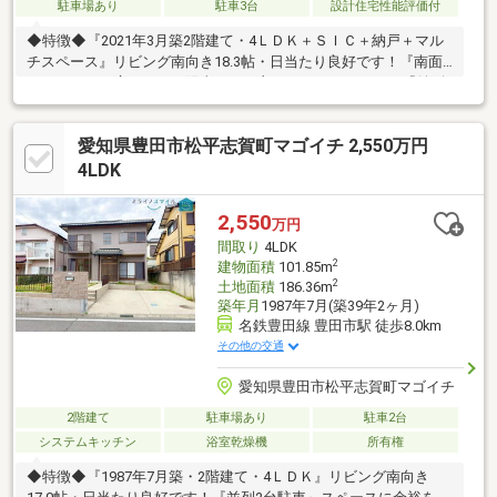
駐車場あり
駐車3台
設計住宅性能評価付
◆特徴◆『2021年3月築2階建て・4ＬＤＫ＋ＳＩＣ＋納戸＋マル
チスペース』リビング南向き18.3帖・日当たり良好です！『南面
バルコニー』広々とした陽当たりの良いバルコニーです！『並列3
台駐車』スペースに余裕をもって駐車可能です！『大容量収納』
全居室収納付き、ウォークインクローゼット、納戸もあるため収
愛知県豊田市松平志賀町マゴイチ 2,550万円
納スペースには困りません！『シューズインクローク』ベビーカ
ーやゴルフバッグが置ける便利な土間収納！◆設備仕様◆『長期
4LDK
優良住宅』安心の長期優良住宅認定物件♪◆リフォーム後引き渡
し可◆ご要望があればリフォーム工事後引き渡し可能です！ご相
2,550
万円
談ください！
間取り
4LDK
2
建物面積
101.85m
2
土地面積
186.36m
築年月
1987年7月(築39年2ヶ月)
名鉄豊田線 豊田市駅 徒歩8.0km
その他の交通
愛知県豊田市松平志賀町マゴイチ
2階建て
駐車場あり
駐車2台
システムキッチン
浴室乾燥機
所有権
◆特徴◆『1987年7月築・2階建て・4ＬＤＫ』リビング南向き