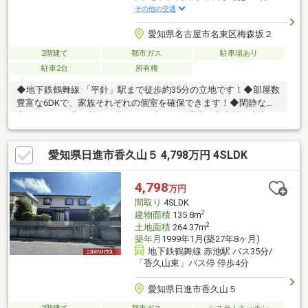
その他の交通
愛知県名古屋市名東区梅森坂２
2階建て
都市ガス
駐車場あり
駐車2台
所有権
◆地下鉄鶴舞線 「平針」駅まで徒歩約35分の立地です！◆部屋数
豊富な6DKで、家族それぞれの個室を確保できます！◆閑静な住
宅街に佇み、落ち着いた暮らしを叶える住環境！◆客間や寝室な
ど多目的に活用できる和室4室◆作業動線に優れたL字キッチン
で、毎日のお料理も快適！◆各居室に収納が設けられており、お
愛知県日進市香久山５ 4,798万円 4SLDK
部屋のスペースを有効的に使えます◆お庭付き住宅で、ガーデニ
ングや家庭菜園を気軽に楽しめます！◆駐車スペースは、車種に
より2台駐車可能です！◆前面道路も広く開放感有り◆「梅森坂
4,798
万円
小学校」まで徒歩約7分！小さなお子様も無理なく通学できます
間取り
4SLDK
ね！
2
建物面積
135.8m
2
土地面積
264.37m
築年月
1999年1月(築27年8ヶ月)
地下鉄鶴舞線 赤池駅 バス35分/
「香久山東」バス停 停歩4分
愛知県日進市香久山５