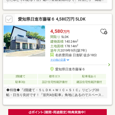
良好です◎プライベートの空間も心地よくお過ごしいただけます♪
〇キッチン・洗面・浴室と、水回りが集中していて家事動線良好
です！流れるように家事をすることができ、効率化を図ることが
愛知県日進市藤塚６ 4,580万円 5LDK
できます☆■■【周辺環境】■■〇中部小学校 徒歩約8分〇三好中
学校 徒歩約5分〇フィール三好店 徒歩約5分〇ファミリーマー
ト三好井之口店 徒歩約9分■■【ご内覧・ご来店 ご希望のお客
4,580
万円
様へ】■■ご来店・ご案内可能です！ご希望のお日にちをお気軽に
間取り
5LDK
ご連絡ください♪
2
建物面積
140.24m
2
土地面積
178.14m
築年月
2019年9月(築7年)
名鉄豊田線 日進駅 徒歩18分
その他の交通
愛知県日進市藤塚６
2階建て
都市ガス
駐車場あり
駐車3台
設計住宅性能評価付
建設住宅性能評価付
◆特徴◆『2階建て・５ＬＤＫ＋ＷＩＣ＋ＳＩＣ』リビング20
帖・日当り良好です！『並列4台駐車』角地にあるのでスペースに
余裕をもって駐車が可能です！『大容量収納』全居室収納付き、
ウォークインクローゼット、パントリー、小屋裏収納、廊下収
納、玄関収納、シューズクローゼットもあるため収納スペースに
は困りません！◆設備仕様◆『長期優良住宅』税制面優遇の長期