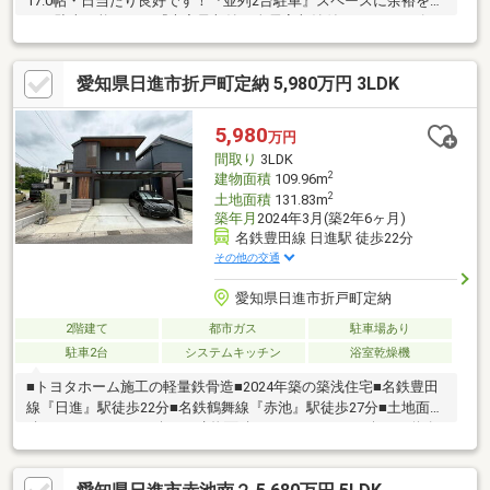
17.0帖・日当たり良好です！『並列2台駐車』スペースに余裕をも
って駐車可能です！『大容量収納』全居室収納付き、シューズク
ローゼットもあるため収納スペースには困りません！『吹き抜け
有』玄関上部に吹き抜けがあるため開放感がありオシャレ！！◆
愛知県日進市折戸町定納 5,980万円 3LDK
設備仕様◆『2026年3月リフォーム完工』■水回り：洗面、トイ
レ、給湯器■内装：クロス全室、床材、畳表替え、障子・襖貼
替、建具他◆リフォーム後引き渡し可◆ご要望があればリフォー
5,980
万円
ム工事後引き渡し可能です！ご相談ください！
間取り
3LDK
2
建物面積
109.96m
2
土地面積
131.83m
築年月
2024年3月(築2年6ヶ月)
名鉄豊田線 日進駅 徒歩22分
その他の交通
愛知県日進市折戸町定納
2階建て
都市ガス
駐車場あり
駐車2台
システムキッチン
浴室乾燥機
■トヨタホーム施工の軽量鉄骨造■2024年築の築浅住宅■名鉄豊田
線『日進』駅徒歩22分■名鉄鶴舞線『赤池』駅徒歩27分■土地面
積：131.83㎡（39.87坪）■建物面積：109.96㎡（33.26坪）■道路
間口約8.3ｍ■並列2台駐車可能※車種による■全館空調システム■1
階・2階にそれぞれ広々WIC有■室内物干しスペース有■キッチン横