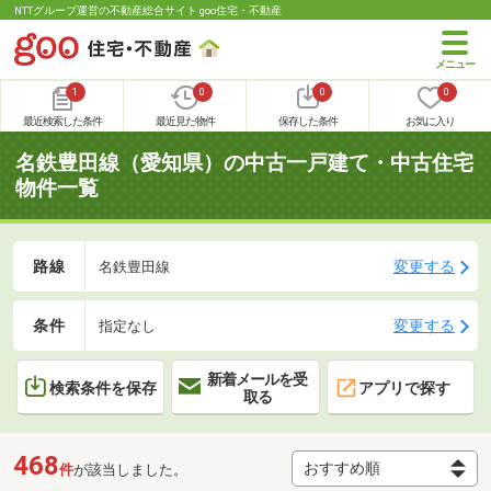
NTTグループ運営の不動産総合サイト goo住宅・不動産
1
0
0
0
最近検索した条件
最近見た物件
保存した条件
お気に入り
名鉄豊田線（愛知県）の中古一戸建て・中古住宅
物件一覧
路線
変更する
名鉄豊田線
条件
変更する
指定なし
新着メールを受
検索条件を保存
アプリで探す
取る
468
件
が該当しました。