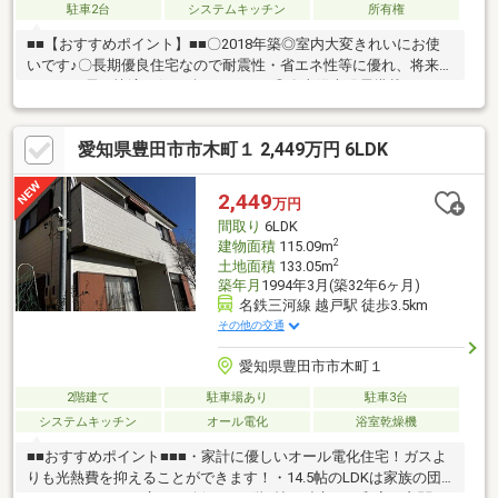
駐車2台
システムキッチン
所有権
■■【おすすめポイント】■■〇2018年築◎室内大変きれいにお使
いです♪〇長期優良住宅なので耐震性・省エネ性等に優れ、将来に
わたって長く快適に住み続けられます◎〇太陽光発電搭載してお
り電気代削減及び売電収入得られます！毎月の家計にも助かりま
す！〇広々としたお庭があり、お子様の遊び場やBBQ等様々な用
愛知県豊田市市木町１ 2,449万円 6LDK
途でお使いいただけます☆〇ご夫婦それぞれの車にも対応でき
る、並列2台分の駐車スペース◎■■【周辺環境】■■〇小清水小学
校 徒歩約24分〇逢妻中学校 徒歩約25分■■【ご内覧・ご来店
2,449
万円
ご希望のお客様へ】■■ご来店・ご案内可能です！ご希望のお日に
間取り
6LDK
ちをお気軽にご連絡ください♪
2
建物面積
115.09m
2
土地面積
133.05m
築年月
1994年3月(築32年6ヶ月)
名鉄三河線 越戸駅 徒歩3.5km
その他の交通
愛知県豊田市市木町１
2階建て
駐車場あり
駐車3台
システムキッチン
オール電化
浴室乾燥機
■■おすすめポイント■■■・家計に優しいオール電化住宅！ガスよ
りも光熱費を抑えることができます！・14.5帖のLDKは家族の団