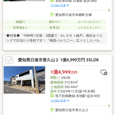
名鉄豊田線 日進駅 徒歩28分
その他の交通
愛知県日進市本郷町古郷
2階建て
都市ガス
ルーフバルコニー
駐車場あり
駐車3台
システムキッチン
◆特徴◆『1999年1月築・2階建て・6ＬＤＫ＋納戸』南向きリビ
ングで日当たり良好です！『南面バルコニー』広々としたバルコ
ニーがあるので洗濯物のスペースに困りません！『3台駐車』スペ
ースに余裕をもって駐車可能です！『大容量収納』全居室収納付
き、納戸、廊下収納、シューズクローゼットもあるため収納スペ
愛知県日進市香久山２ 1億4,999万円 3SLDK
ースには困りません！◆設備仕様◆『2026年8月リフォーム完工
予定』■水回り：洗面、トイレ■内装：クロス全室、床材、畳表替
え、襖・網戸貼替■外部：浄化槽→下水へ変更◆リフォーム後引
1億4,999
万円
き渡し可◆ご要望があればリフォーム工事後引き渡し可能です！
間取り
3SLDK
ご相談ください！
2
建物面積
212.81m
2
土地面積
202.43m
築年月
2025年11月(築1年未満)
地下鉄鶴舞線 赤池駅 徒歩30分
その他の交通
愛知県日進市香久山２