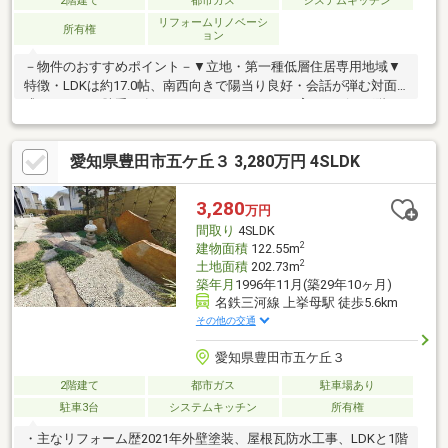
2階建て
都市ガス
システムキッチン
リフォームリノベーシ
所有権
ョン
－物件のおすすめポイント－▼立地・第一種低層住居専用地域▼
特徴・LDKは約17.0帖、南西向きで陽当り良好・会話が弾む対面
式キッチン、勝手口有・コミュニケーションを育むリビング階
段・各洋室にクローゼットを配置・2か所の納戸は窓付、多用途に
活用可能・洋室約13.5帖は2ドア、南東向きのベランダ付・倉庫付
愛知県豊田市五ケ丘３ 3,280万円 4SLDK
の駐車スペース有(車種による)▼2024年9月室内リフォーム履歴
【水回り】キッチン、浴室、トイレ、洗面所 等【内装】全室クロ
ス、床、ダウンライト 等■ ご希望の住まい探しをお手伝いします
3,280
万円
━━━━━・・・物件の詳細・ご相談はお気軽にお問い合わせく
間取り
4SLDK
ださい。
2
建物面積
122.55m
2
土地面積
202.73m
築年月
1996年11月(築29年10ヶ月)
名鉄三河線 上挙母駅 徒歩5.6km
その他の交通
愛知県豊田市五ケ丘３
2階建て
都市ガス
駐車場あり
駐車3台
システムキッチン
所有権
・主なリフォーム歴2021年外壁塗装、屋根瓦防水工事、LDKと1階