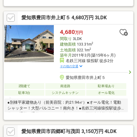
らんにぴったりの広さを確保！・1階6帖の独立した和室は玄関か
らすぐにあるので居住スペースのプライバシーが保たれます！・2
階は４部屋あり、ゆったりとした居住空間を実現！家具の配置も
愛知県豊田市井上町５ 4,680万円 3LDK
しやすく快適です！・駐車スペースは車種によりますが3台可能！
複数台持ちや来客時も安心です！・現在空き室のためご内覧可能
です！ご希望の際は弊社ナカジツまでお問い合わせくださいま
4,680
万円
せ！■■【周辺環境・その他】■■・名鉄美川線「越戸」駅まで車で
間取り
3LDK
約9分・最寄りのバス停まで徒歩約5分
2
建物面積
133.31m
2
土地面積
322.1m
築年月
2011年3月(築15年6ヶ月)
名鉄三河線 猿投駅 徒歩2分
その他の交通
愛知県豊田市井上町５
2階建て
南道路
駐車場あり
駐車3台
システムキッチン
オール電化
●別棟平家建物あり（前美容院：約21.94㎡）●オール電化！電動
シャッター！大型バルコニー！南向き！●名鉄三河線猿投駅徒歩2
分！～通勤・通学へのアクセス良好です～●周辺生活利便施設充
実！～スーパー・コンビニ・ドラッグストアなど徒歩圏内で便利
です～不動産は現地・現物が大切です。図面や写真だけでは分か
愛知県豊田市四郷町与茂田 3,150万円 4LDK
らないことがございます。お客様にはぜひ現地を見ていただきた