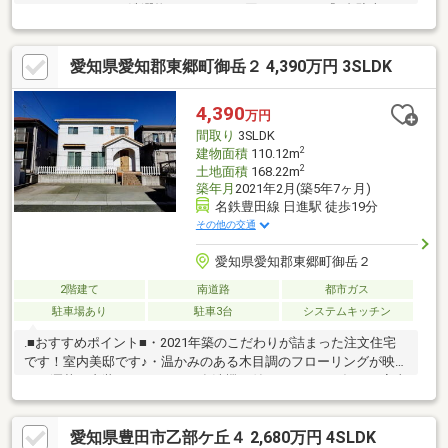
したバルコニーで洗濯物のスペースに困りません！『2台駐車』ス
ペースに余裕をもって駐車が可能です！『大容量収納』全居室収
納付き、廊下収納、シューズボックスもあるため収納スペースに
愛知県愛知郡東郷町御岳２ 4,390万円 3SLDK
は困りません！◆リフォーム相談可◆ご要望があれば物件引き渡
し後、ご入居前にリフォーム可能です！ご相談ください！
4,390
万円
間取り
3SLDK
2
建物面積
110.12m
2
土地面積
168.22m
築年月
2021年2月(築5年7ヶ月)
名鉄豊田線 日進駅 徒歩19分
その他の交通
愛知県愛知郡東郷町御岳２
2階建て
南道路
都市ガス
駐車場あり
駐車3台
システムキッチン
.■おすすめポイント■・2021年築のこだわりが詰まった注文住宅
です！室内美邸です♪・温かみのある木目調のフローリングが映え
るお洒落な内装♪・IHコンロや食洗機が付いているので毎日の家事
も楽ちん♪・並列3台駐車可能なので急な来客時にも対応でき、ラ
イフスタイルの違うご家庭でも安心です！■立地・周辺環境■・名
愛知県豊田市乙部ケ丘４ 2,680万円 4SLDK
鉄豊田線「日進」駅から徒歩約19分の閑静な住宅街にありま