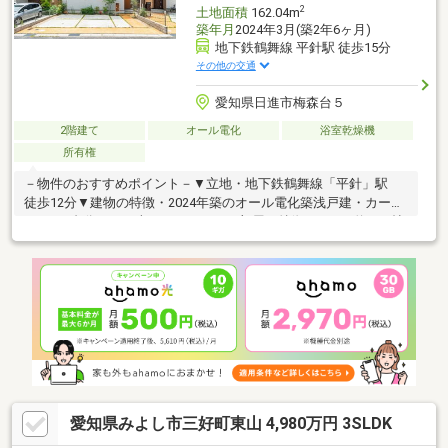
2
土地面積
162.04m
築年月
2024年3月(築2年6ヶ月)
地下鉄鶴舞線 平針駅 徒歩15分
その他の交通
愛知県日進市梅森台５
2階建て
オール電化
浴室乾燥機
所有権
－物件のおすすめポイント－▼立地・地下鉄鶴舞線「平針」駅
徒歩12分▼建物の特徴・2024年築のオール電化築浅戸建・カース
ペース3台分あり（車種による）▼お部屋の特徴・LDKは約18.0帖
とゆったりくつろげる空間・ウォークインクローゼット等収納充
実▼設備・リビングダイニングと一体感のある対面式キッチン・
LDKは電動シャッター付きで開閉もスムーズ・キッチン横に日用
品などスッキリ収納できるパントリー付・家事負担を軽減する食
洗器付・南東向きのバルコニー有■ ご希望の住まい探しをお手伝
いします ━━━━━・・・物件の詳細・ご相談はお気軽にお問い
合わせください。
愛知県みよし市三好町東山 4,980万円 3SLDK