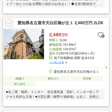
イプ！ゆとりのある間取り設計のお住まい！◆全室2面採光で、
明るく風通し良好です！◆LDKは約20帖と広々！ゆったりと過ご
せる空間です！◆2026年6月内外装リフォーム！◆コミュニケー
ションの機会が増えるリビング階段採用！ご家族の帰宅を温かく
愛知県名古屋市天白区梅が丘１ 2,480万円 2LDK
迎えることができますね！◆お料理中も会話の弾む対面式キッチ
ン！◆ストック収納にも便利な床下収納有！◆納戸があり収納ス
ペースも豊富！季節物もスッキリ片付きそうです！◆駐車スペー
2,480
万円
ス2台分ございます！来客時にも心強いですね！◆「コノミヤ(神
間取り
2LDK
の倉)」まで徒歩約7分、毎日のお買い物に便利
2
建物面積
101.85m
2
土地面積
130.07m
築年月
2001年3月(築25年6ヶ月)
地下鉄鶴舞線 原駅 徒歩23分
その他の交通
愛知県名古屋市天白区梅が丘１
2階建て
都市ガス
所有権
即入居可
■名二環「植田」インター、名古屋高速「高針」インター近くア
クセス良好な立地！■大型公園（牧野ケ池緑地）も近く、自然と
利便性を両立した住環境です！■2階LDKは約24.7帖、くつろげる
広い空間です！■土地面積39坪超！建物面積30坪超！■1階洋室2部
屋は約7.5帖と約8.8帖、どちらも収納スペースが豊富です！■1階