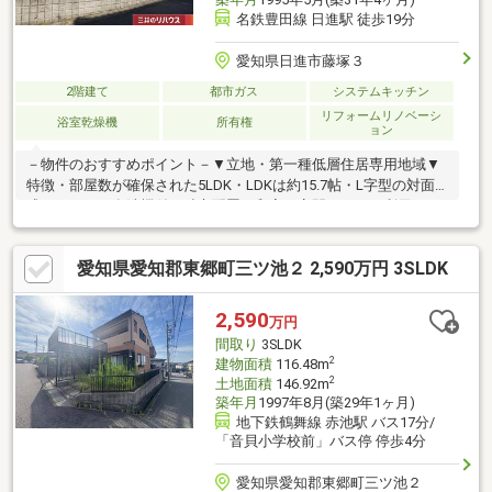
名鉄豊田線 日進駅 徒歩19分
愛知県日進市藤塚３
2階建て
都市ガス
システムキッチン
リフォームリノベーシ
浴室乾燥機
所有権
ョン
－物件のおすすめポイント－▼立地・第一種低層住居専用地域▼
特徴・部屋数が確保された5LDK・LDKは約15.7帖・L字型の対面
式キッチン、食洗機付・独立配置の和室は客間としても利用可・
各洋室・和室・1階廊下に収納有・ガーデニング等を楽しめるお庭
付・駐車2台可(車種による)▼設備・浴室乾燥機・TVモニタ付イン
愛知県愛知郡東郷町三ツ池２ 2,590万円 3SLDK
ターホン▼2023年9月内外装リフォーム履歴【水回り】キッチ
ン、浴室、トイレ、洗面所【内装】全室クロス、建具、畳表替 等
【外装】外壁、屋根■ ご希望の住まい探しをお手伝いします
2,590
万円
━━━━━・・・物件の詳細・ご相談はお気軽にお問い合わせく
間取り
3SLDK
ださい。
2
建物面積
116.48m
2
土地面積
146.92m
築年月
1997年8月(築29年1ヶ月)
地下鉄鶴舞線 赤池駅 バス17分/
「音貝小学校前」バス停 停歩4分
愛知県愛知郡東郷町三ツ池２