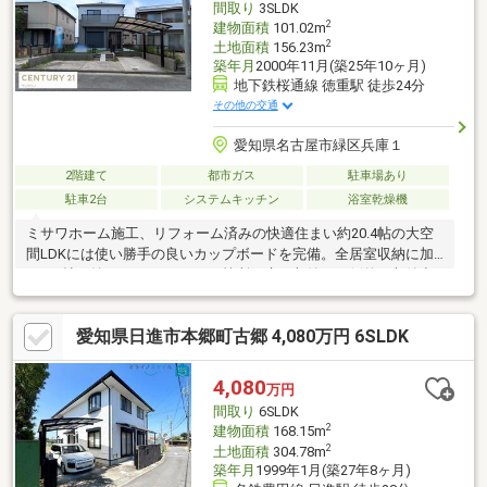
間取り
3SLDK
2
建物面積
101.02m
2
土地面積
156.23m
築年月
2000年11月(築25年10ヶ月)
地下鉄桜通線 徳重駅 徒歩24分
その他の交通
愛知県名古屋市緑区兵庫１
2階建て
都市ガス
駐車場あり
駐車2台
システムキッチン
浴室乾燥機
ミサワホーム施工、リフォーム済みの快適住まい約20.4帖の大空
間LDKには使い勝手の良いカップボードを完備。全居室収納に加
え、2帖の納戸やWIC、さらに2箇所の床下収納と圧倒的な収納力
を誇ります。■リフォーム内容キッチン新品、お風呂新品、トイ
レ新品、洗面台新品、クロス張替え、コンロ新品、フロアタイル
愛知県日進市本郷町古郷 4,080万円 6SLDK
貼り、網戸貼替え、室内クリーニング、クッションフロア張替
え、白蟻点検、給湯器交換、建具交換、外壁塗装、屋根塗装、玄
関ドア交換■周辺環境熊の前小学校 約600m 神の倉中学校 約
4,080
万円
950mくまのまえ保育園 約75ｍくまのまえファミリークリニッ
間取り
6SLDK
ク 約220mコノミヤ 約500m
2
建物面積
168.15m
2
土地面積
304.78m
築年月
1999年1月(築27年8ヶ月)