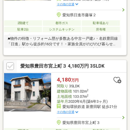
その他の交通
愛知県日進市藤塚２
2階建て
都市ガス
駐車場あり
駐車2台
システムキッチン
所有権
.■物件の特徴・リフォーム歴が多数ある中古一戸建♪・名鉄豊田線
「日進」駅から徒歩約16分です！・家族全員がのびのび暮らせ
る、全居室6帖以上のゆとりある4LDK♪・閑静な住宅街にあるので
子育て世帯でも安心してお住まいになれます。・プライムツリー
赤池まで車で約7分！ショッピングやグルメを気軽に楽しめます
愛知県豊田市宮上町３ 4,180万円 3SLDK
♪■リフォーム歴2006年頃：ユニットバス交換、エコカラット・フ
ローリング上張り（1階リビング）2022年頃：キッチンコンロ交
換、洗面台・トイレ交換（2階）、洗面室CF貼替、クロス張替（2
4,180
万円
階全室）、シューズボックス取付、外壁塗装、バルコニー防水工
間取り
3SLDK
事実施済2024年頃：給湯器交換
2
建物面積
101.02m
2
土地面積
133.07m
築年月
2020年6月(築6年3ヶ月)
愛知環状鉄道 新豊田駅 徒歩21分
その他の交通
愛知県豊田市宮上町３