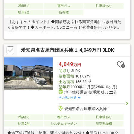
2階建て
都市ガス
駐車場あり
駐車2台
所有権
.【おすすめのポイント】◆開放感あふれる南東角地につき日当た
り良好です！◆カーポートバルコニー有！洗濯物を干したり使い
勝手さまざまです♪◆地下鉄鶴舞線・名鉄豊田線「赤池」からバ
ス約12、「音貝小学校前」停から徒歩約4分の立地です！◆小学
校、保育園まで徒歩10分圏内なので通園通学も近くて安心！【周
愛知県名古屋市緑区兵庫１ 4,049万円 3LDK
辺環境】〇音貝保育園 徒歩約6分〇兵庫小学校 徒歩約8分〇春
木中学校 徒歩約22分〇スギ薬局東郷西店 徒歩約3分〇ミニス
トップ音貝店 徒歩約4分【ご来店・ご案内希望のお客様へ】ご希
4,049
万円
望のお日にちをお気軽にご連絡ください。資金計画や住宅ローン
間取り
3LDK
のご相談も無料でご案内いたします！
2
建物面積
101.02m
2
土地面積
156.23m
築年月
2000年11月(築25年10ヶ月)
地下鉄桜通線 徳重駅 徒歩22分
その他の交通
愛知県名古屋市緑区兵庫１
2階建て
都市ガス
駐車場あり
駐車2台
システムキッチン
浴室乾燥機
◆地下鉄桜通線「徳重」駅まで徒歩約22分！◆間取りは3LDKタ