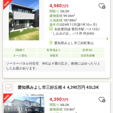
4,980
万円
間取り
3SLDK
2
建物面積
99.36m
2
土地面積
187.89m
築年月
2024年11月(築1年10ヶ月)
名鉄豊田線 豊田市駅 バス13分/
「しおみの丘」バス停 停歩8分
愛知県みよし市三好町東山
2階建て
駐車場あり
駐車3台
オール電化
床暖房
浴室乾燥機
ソーラーパネル付住宅 WICは４畳の広さ。南側にはゆったりと
したお庭があります。
愛知県みよし市三好丘桜４ 4,390万円 4SLDK
4,390
万円
間取り
4SLDK
2
建物面積
126.8m