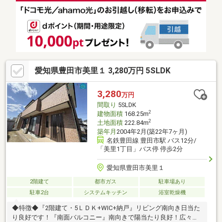
優良住宅取得！しっかりメンテナンスすれば100年もつ住宅と言
われています！◆リフォーム相談可◆ご要望があれば物件引き渡
し後、ご入居前にリフォーム可能です！ご相談ください！※引渡
し期日は2027年1月下旬以降となります。
愛知県豊田市美里１ 3,280万円 5SLDK
3,280
万円
間取り
5SLDK
2
建物面積
168.25m
2
土地面積
222.84m
築年月
2004年2月(築22年7ヶ月)
名鉄豊田線 豊田市駅 バス12分/
「美里1丁目」バス停 停歩2分
愛知県豊田市美里１
2階建て
都市ガス
駐車場あり
駐車2台
システムキッチン
浴室乾燥機
◆特徴◆『2階建て・5ＬＤＫ+WIC+納戸』リビング南向き日当た
り良好です！『南面バルコニー』南向きで陽当たり良好！広々と