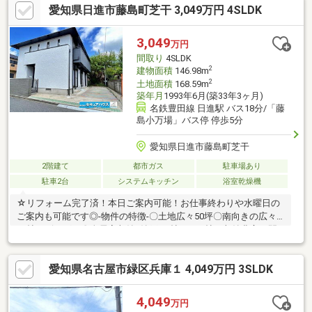
愛知県日進市藤島町芝干 3,049万円 4SLDK
に浴室、洗面所、トイレの水廻りあり！■収納スペースが豊富な
ため、季節物や掃除道具等の整頓も助かります！■南側に庭があ
り家庭菜園等、お楽しみいただけます。
3,049
万円
間取り
4SLDK
2
建物面積
146.98m
2
土地面積
168.59m
築年月
1993年6月(築33年3ヶ月)
名鉄豊田線 日進駅 バス18分/「藤
島小万場」バス停 停歩5分
愛知県日進市藤島町芝干
2階建て
都市ガス
駐車場あり
駐車2台
システムキッチン
浴室乾燥機
☆リフォーム完了済！本日ご案内可能！お仕事終わりや水曜日の
ご案内も可能です◎-物件の特徴-〇土地広々50坪〇南向きの広々
22帖リビング！〇全居室収納×納戸1.5帖×WIC3帖の収納豊富な間
取り〇ランドリールーム付き！〇食洗機や浴室暖房など設備充実♪
〇成約プレゼント実施中☆詳しくはプレゼント情報参照下さい♪-
愛知県名古屋市緑区兵庫１ 4,049万円 3SLDK
周辺環境-名鉄豊田線「日進」駅 車5分！・東小学校 徒歩19
分・日進東中学校 徒歩10分・コンビニ徒歩8分、ドラッグスト
ア徒歩11分、スーパ―車で5分！☆お問合せは「0562-57-1745」ま
4,049
万円
で☆ピンクの「見学予約する（無料）」をクリック！！