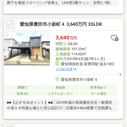
廊下を無垢フローリング張替え、LDK窓2重サッシ、玄関と1階廊
下の壁と天井を珪藻土塗り2015年 ビルトイン食洗機付きシステ
ムキッチンへ交換、1階和室を無垢フローリングへ張替え、お風呂
交換、洗面台交換、脱衣洗面室の床クロス張替えと室内物干しユ
愛知県豊田市小坂町４ 3,640万円 3SLDK
ニット設置、LDクロス張替え、2005年 造園工事（枯山水）、玄
関横ミニ庭園造設、車庫増築（シャッター設置）、玄関前アプロ
ーチ工事（３台目駐車スペース確保）・五ヶ丘地区計画・増築未
3,640
万円
登記部分あり（車庫）
間取り
3SLDK
2
建物面積
101.25m
2
土地面積
114.62m
築年月
2019年6月(築7年3ヶ月)
愛知環状鉄道 新豊田駅 徒歩18分
その他の交通
愛知県豊田市小坂町４
2階建て
南道路
駐車場あり
駐車2台
システムキッチン
オール電化
■■【おすすめポイント】■■〇2019年築の長期優良住宅！耐震性
や省エネ性能も備えた安心設計◎〇太陽光4.6kw搭載で光熱費も
節約可能なオール電化住宅♪〇カーポート2台分付き！大切なお車
を雨風から守ります◎〇コンビニ・ドラッグストアまで徒歩約5分
と生活利便施設充実しています☆〇バス停まで徒歩約6分！公共