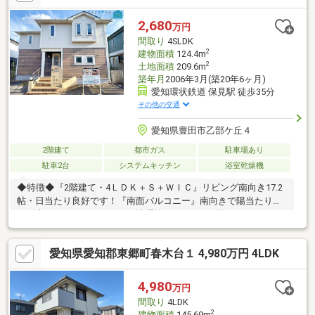
す！・小・中学校、スーパー、コンビニが徒歩圏内に揃っている
ので、子育て世帯にも暮らしやすい住環境です♪・ららぽーと愛知
2,680
万円
東郷まで車で約7分！ショッピングやグルメを気軽に楽しめます♪
間取り
4SLDK
是非一度、現地ご内覧くださいませ！
2
建物面積
124.4m
2
土地面積
209.6m
築年月
2006年3月(築20年6ヶ月)
愛知環状鉄道 保見駅 徒歩35分
その他の交通
愛知県豊田市乙部ケ丘４
2階建て
都市ガス
駐車場あり
駐車2台
システムキッチン
浴室乾燥機
◆特徴◆『2階建て・4ＬＤＫ＋Ｓ＋ＷＩＣ』リビング南向き17.2
帖・日当たり良好です！『南面バルコニー』南向きで陽当たり良
好！広々としたバルコニーで洗濯物のスペースに困りません！
『並列2台駐車』間口が13.1ｍあるのでスペースに余裕をもって駐
車が可能です！『大容量収納』全居室収納付き、ウォークインク
愛知県愛知郡東郷町春木台１ 4,980万円 4LDK
ローゼット、廊下収納、シューズクローゼットもあるため収納ス
ペースには困りません！『納戸有り』収納に活用できる納戸付
き！◆リフォーム相談可◆ご要望があれば物件引き渡し後、ご入
4,980
万円
居前にリフォーム可能です！ご相談ください！
間取り
4LDK
2