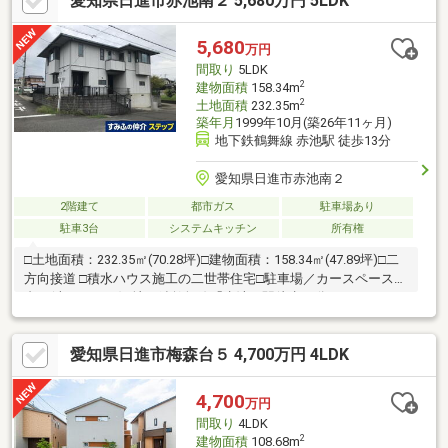
愛知県日進市赤池南２ 5,680万円 5LDK
にパントリー有■主寝室約11帖【ライフインフォメーション】・
日進市立西小学校まで約900ｍ（徒歩12分）・日進西中学校まで
約2000ｍ（徒歩25分）・プライムツリー赤池まで約1900ｍ（徒歩
5,680
万円
24分）
間取り
5LDK
2
建物面積
158.34m
2
土地面積
232.35m
築年月
1999年10月(築26年11ヶ月)
地下鉄鶴舞線 赤池駅 徒歩13分
愛知県日進市赤池南２
2階建て
都市ガス
駐車場あり
駐車3台
システムキッチン
所有権
□土地面積：232.35㎡(70.28坪)□建物面積：158.34㎡(47.89坪)□二
方向接道 □積水ハウス施工の二世帯住宅□駐車場／カースペース４
台可(車種による)□地下鉄鶴舞線「赤池」駅徒歩13分□リフォーム
完了(2023年6月) ・クロス(全室)張替え、フロアタイル(全室)上
張り ・洗面台(1階/2階)、トイレ(1階/2階)、ガスコンロ(1階/2階)
愛知県日進市梅森台５ 4,700万円 4LDK
新品交換 ・キッチン水栓(1階/2階)新品交換、ハウスクリーニン
グ 等
4,700
万円
間取り
4LDK
2
建物面積
108.68m