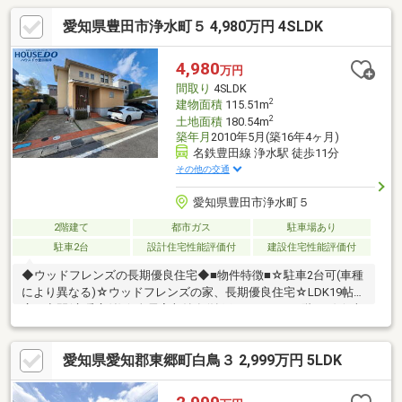
愛知県豊田市浄水町５ 4,980万円 4SLDK
4,980
万円
間取り
4SLDK
2
建物面積
115.51m
2
土地面積
180.54m
築年月
2010年5月(築16年4ヶ月)
名鉄豊田線 浄水駅 徒歩11分
その他の交通
愛知県豊田市浄水町５
2階建て
都市ガス
駐車場あり
駐車2台
設計住宅性能評価付
建設住宅性能評価付
◆ウッドフレンズの長期優良住宅◆■物件特徴■☆駐車2台可(車種
により異なる)☆ウッドフレンズの家、長期優良住宅☆LDK19帖の
広々空間(床暖房付)☆全居室収納有(納戸パントリー/2階WIC)☆南
庭☆室内大変丁寧にお使いです■周辺施設■・バロー 浄水店まで徒
歩7分・ココカラファイン浄水店まで徒歩6分・浄水北小学校まで
愛知県愛知郡東郷町白鳥３ 2,999万円 5LDK
徒歩9分・名鉄豊田線 「浄水駅」まで徒歩11分・JA愛知厚生連
豊田厚生病院まで徒歩18分・浄水中学校まで徒歩21分この物件が
気になった方は【資料請求・お問合せ】ボタンへ電話で問合せも