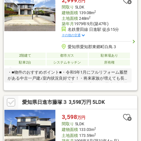
2,999
万円
お待ちいたしております♪◆不動産購入初心者の方、大歓迎◆
間取り
5LDK
2
建物面積
139.08m
2
土地面積
248m
築年月
1979年9月(築47年)
名鉄豊田線 日進駅 徒歩15分
その他の交通
愛知県愛知郡東郷町白鳥３
2階建て
都市ガス
駐車場あり
駐車2台
システムキッチン
所有権
・■物件のおすすめポイント■・令和5年1月にフルリフォーム履歴
がある中古一戸建♪室内状況良好です！・将来家族が増えても長く
お住まいになれる、広々5LDKの間取りタイプです♪・駐車2台可能
なので、ライフスタイルの違うご家庭でも安心です！■周辺環境
■・名鉄豊田線「日進」駅から徒歩約15分の立地です！・スーパ
愛知県日進市藤塚３ 3,598万円 5LDK
ー、コンビニ、ドラッグストアが徒歩圏内に揃っているので生活
至便♪・閑静な住宅街にあるので、子育て世帯でも安心してお住ま
いになれます。■リフォーム履歴有■・キッチン、ユニットバス、
3,598
万円
トイレ（1階・2階）交換・フローリング張替（LD・各洋室）・ク
間取り
5LDK
ロス張替、畳表替え（各和室）
2
建物面積
133.03m
2
土地面積
173.59m
築年月
1995年5月(築31年4ヶ月)