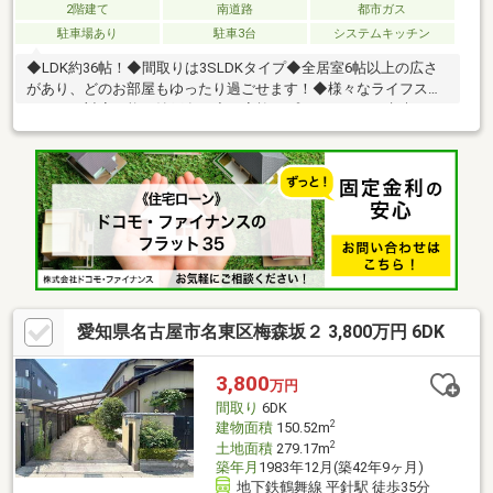
2階建て
南道路
都市ガス
駐車場あり
駐車3台
システムキッチン
◆LDK約36帖！◆間取りは3SLDKタイプ◆全居室6帖以上の広さ
があり、どのお部屋もゆったり過ごせます！◆様々なライフスタ
イルにも対応可能な納戸有り◆ご家族のプライバシーを考慮した
2階リビングは、窓を開けても人目が気にならず、ゆったりとお過
ごし頂けます！◆LDKは約36帖と広々！ゆったりと過ごせる空間
です！◆キッチンは、お料理中も家族を身近に感じられる対面式
です！◆ウォークインクローゼットがあり収納スペースも豊富！
季節物もスッキリ片付きそうです！◆1階にシャワールーム、2階
に浴室がございます！◆トイレ2ヶ所有！◆車種により5台駐車可
能です！来客時にも心強いですね！
愛知県名古屋市名東区梅森坂２ 3,800万円 6DK
3,800
万円
間取り
6DK
2
建物面積
150.52m
2
土地面積
279.17m
築年月
1983年12月(築42年9ヶ月)
地下鉄鶴舞線 平針駅 徒歩35分