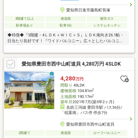
愛知県日進市藤島町長塚
3階建て以上
南道路
都市ガス
駐車場あり
駐車3台
システムキッチン
◆特徴◆『3階建・4ＬＤＫ＋ＷＩＣ＋Ｓ』ＬＤＫ南向き26.1帖・
日当たり良好です！『ワイドバルコニー』広々としたバルコニー
で洗濯物のスペースに困りません！『4台駐車』間口が10.7ｍある
のでスペースに余裕をもって駐車が可能です！車庫・照明付きカ
ーポート♪『大容量収納』全居室収納付き、納戸、ウォークインク
愛知県豊田市西中山町道貝 4,280万円 4SLDK
ローゼット、リビング収納、廊下収納等あるため収納スペースに
困りません！『土間収納』ベビーカーやアウトドア用品が置ける
便利な土間収納！◆リフォーム相談可◆ご要望があれば物件引き
4,280
万円
渡し後、ご入居前にリフォーム可能です！ご相談ください！
間取り
4SLDK
2
建物面積
104.81m
2
土地面積
190.17m
築年月
2021年7月(築5年2ヶ月)
名鉄三河線 豊田市駅 バス36分/
「稲葉南」バス停 停歩7分
愛知県豊田市西中山町道貝
2階建て
南道路
ルーフバルコニー