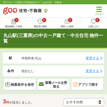
NTTグループ運営の不動産総合サイト goo住宅・不動産
1
0
0
0
最近検索した条件
最近見た物件
保存した条件
お気に入り
丸山駅(三重県)の中古一戸建て・中古住宅 物件一
覧
駅
変更する
伊賀鉄道/丸山
条件
変更する
指定なし
新着メールを受
検索条件を保存
アプリで探す
取る
3
件
が該当しました。