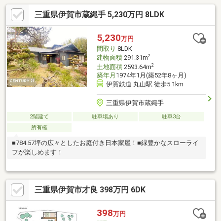
三重県伊賀市蔵縄手 5,230万円 8LDK
5,230
万円
間取り
8LDK
2
建物面積
291.31m
2
土地面積
2593.64m
築年月
1974年1月(築52年8ヶ月)
伊賀鉄道 丸山駅 徒歩5.1km
三重県伊賀市蔵縄手
2階建て
駐車場あり
駐車3台
所有権
■784.57坪の広々としたお庭付き日本家屋！■緑豊かなスローライ
フが楽しめます！
三重県伊賀市才良 398万円 6DK
398
万円