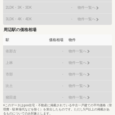
2LDK・3K・3DK
-
物件一覧へ
3LDK・4K・4DK
-
物件一覧へ
周辺駅の価格相場
駅
価格相場
物件
依那古
-
物件一覧へ
上林
-
物件一覧へ
市部
-
物件一覧へ
比土
-
物件一覧へ
猪田道
-
物件一覧へ
※このデータはgoo住宅・不動産に掲載されている中古一戸建ての平均価格（管
理費・駐車場代などを除く）を算出したものです。ただし5戸以上の掲載があ
るものについてのみ対象とします。