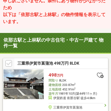
申し訳ございません。条件にあう物件が少なかった
ため
以下は「依那古駅と上林駅」の物件情報を表示して
います。
依那古駅と上林駅の中古住宅・中古一戸建て 物
件一覧
三重県伊賀市菖蒲池 498万円 8LDK
498
万円
間取り
8LDK
2
建物面積
203.87m
2
土地面積
452.91m
築年月
1981年10月(築44年11ヶ月)
伊賀鉄道 依那古駅 徒歩4.8km
三重県伊賀市菖蒲池