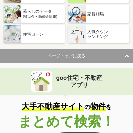
暮らしのデータ
家賃相場
(補助金・助成金情報)
人気タウン
住宅ローン
ランキング
ページトップに戻る
goo住宅・不動産
アプリ
大手不動産サイト
物件
の
を
まとめて検索！