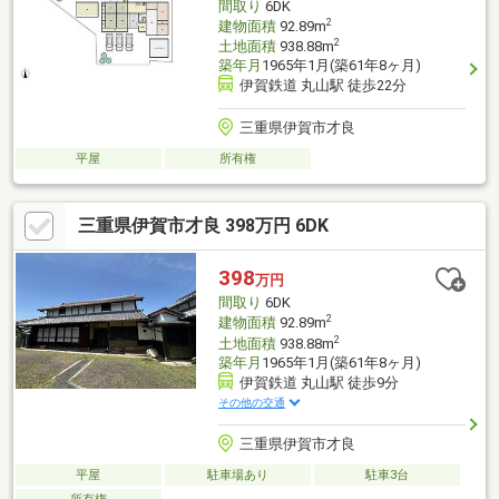
間取り
6DK
2
建物面積
92.89m
2
土地面積
938.88m
築年月
1965年1月(築61年8ヶ月)
伊賀鉄道 丸山駅 徒歩22分
三重県伊賀市才良
平屋
所有権
三重県伊賀市才良 398万円 6DK
398
万円
間取り
6DK
2
建物面積
92.89m
2
土地面積
938.88m
築年月
1965年1月(築61年8ヶ月)
伊賀鉄道 丸山駅 徒歩9分
その他の交通
三重県伊賀市才良
平屋
駐車場あり
駐車3台