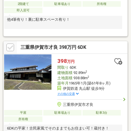
2階建て
駐車場あり
所有権
即入居可
他4筆有り！裏に駐車スペース有り！
三重県伊賀市才良 398万円 6DK
398
万円
間取り
6DK
2
建物面積
92.89m
2
土地面積
938.88m
築年月
1965年1月(築61年8ヶ月)
伊賀鉄道 丸山駅 徒歩9分
その他の交通
三重県伊賀市才良
平屋
駐車場あり
駐車3台
所有権
6DKの平家！古民家風でそのままでもお住まい可！蔵付き！