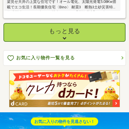
梁見せ天井の上質な住宅です！オール電化、太陽光発電5.08Kw搭
載でエコ生活！長期優良住宅〈Bino〉 耐震3 断熱3土砂災害特別
警戒区域（レッドゾーンに該当します）【周辺環境】セブン-イレ
ブン 恵那岩村町店：約1200ｍコメリハード＆グリーン岩村店：約
1900ｍスーパーマーケットバロー岩村店：約2100ｍホームセンタ
ーバロー岩村店：約2100ｍ
もっと見る
お気に入り物件一覧を見る
お気に入りの物件を見逃さない！