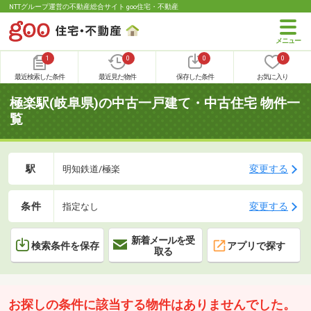
NTTグループ運営の不動産総合サイト goo住宅・不動産
1
0
0
0
最近検索した条件
最近見た物件
保存した条件
お気に入り
極楽駅(岐阜県)の中古一戸建て・中古住宅 物件一
覧
駅
変更する
明知鉄道/極楽
条件
変更する
指定なし
新着メールを受
検索条件を保存
アプリで探す
取る
お探しの条件に該当する物件はありませんでした。