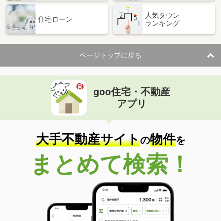
人気タウン
住宅ローン
ランキング
ページトップに戻る
goo住宅・不動産
アプリ
大手不動産サイト
物件
の
を
まとめて検索！