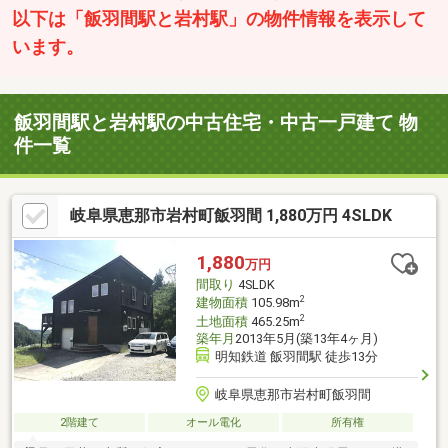
以下は「飯羽間駅と岩村駅」の物件情報を表示して
います。
飯羽間駅と岩村駅の中古住宅・中古一戸建て 物
件一覧
岐阜県恵那市岩村町飯羽間 1,880万円 4SLDK
1,880
万円
間取り
4SLDK
2
建物面積
105.98m
2
土地面積
465.25m
築年月
2013年5月(築13年4ヶ月)
明知鉄道 飯羽間駅 徒歩13分
岐阜県恵那市岩村町飯羽間
2階建て
オール電化
所有権