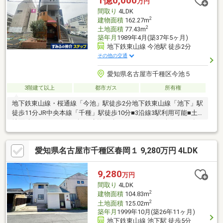
1億0,000
万円
は子ども部屋や書斎に適した約6帖と約5.3帖の居室！南側に位置
間取り
4LDK
しており明るい光が差し込みます！
2
建物面積
162.27m
2
土地面積
77.43m
築年月
1989年4月(築37年5ヶ月)
地下鉄東山線 今池駅 徒歩2分
その他の交通
愛知県名古屋市千種区今池５
3階建て以上
都市ガス
所有権
地下鉄東山線・桜通線「今池」駅徒歩2分地下鉄東山線「池下」駅
徒歩11分JR中央本線「千種」駅徒歩10分■3沿線3駅利用可能■土
地面積：77.43㎡(23.42坪)■建物面積：162.27㎡(49.08坪)■1989年4
月築■平坦地■鉄骨造3階建■住戸(2・3階部分)×1 店舗×1■用途地
域：商業地域■建ぺい率：80％ ・容積率：352％
愛知県名古屋市千種区春岡１ 9,280万円 4LDK
9,280
万円
間取り
4LDK
2
建物面積
104.83m
2
土地面積
125.02m
築年月
1999年10月(築26年11ヶ月)
地下鉄東山線 池下駅 徒歩5分