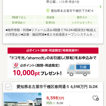
野公園」バス停 停歩1分
愛知県名古屋市千種区下方町６
3階建て以上
南道路
都市ガス
駐車場あり
駐車2台
システムキッチン
■物件情報・特徴■リフォーム済み3階建て7SLDK4面採光21帖超え
の洋室あり■設備・施設関連■省エネ給湯器オープンシステムキッ
チン2口IHコンロオートバス追焚トイレ2箇所タンクレストイレ節
水型高機能トイレトイレに手洗い場あり洗髪洗面化粧台照明器具
ダウンライト和室続和室クローゼット押入納戸シューズボックス
南面2WAYバルコニー■セキュリティ■モニタ付インターホン■住環
境・周辺環境■今池駅バス6分セブンイレブン徒歩約6分上野小学
校徒歩約5分■リフォーム・改装■バス新調キッチン新調トイレ新
調クロス張替畳交換
愛知県名古屋市千種区春岡通５ 6,598万円 3LDK
6,598
万円
間取り
3LDK