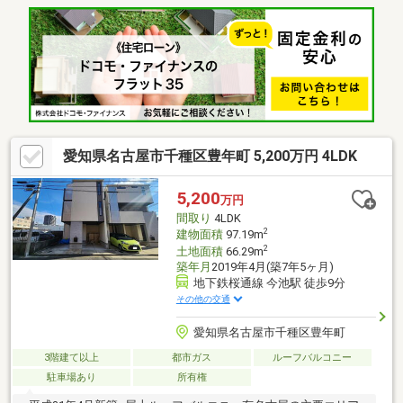
お子様も無理なく通学できます◆「若水中学校」まで徒歩約15分
◆お買い物に便利！「サンエース(春岡店)」まで徒歩約2分◆「成
城石井(名古屋セントラルガーデン店)」まで徒歩約7分◆緑豊かな
「千種公園」まで徒歩約14分！休日の楽しみも増えますね！◆是
非、現地をご覧ください！お問い合わせお待ちしております！
愛知県名古屋市千種区豊年町 5,200万円 4LDK
5,200
万円
間取り
4LDK
2
建物面積
97.19m
2
土地面積
66.29m
築年月
2019年4月(築7年5ヶ月)
地下鉄桜通線 今池駅 徒歩9分
その他の交通
愛知県名古屋市千種区豊年町
3階建て以上
都市ガス
ルーフバルコニー
駐車場あり
所有権