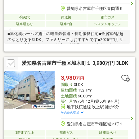
愛知県名古屋市千種区春岡通５
2階建て
南道路
都市ガス
駐車場あり
駐車2台
システムキッチン
■旭化成ホームズ施工の軽量鉄骨造・長期優良住宅■全居室6帖超
のゆとりある3LDK、ファミリーにもおすすめです■2026年1月リ
フォーム実施・キッチン、浴室、給湯器、トイレ新規交換・クロ
ス張替、フローリング上張・建具交換■外からの視線を気にせず
にのびのびと過ごせる2階リビング採用■2階に水回りが集約さ
愛知県名古屋市千種区城木町１ 3,980万円 3LDK
れ、家事動線に配慮された間取り設計です■浴室乾燥機、オート
バス、追い焚き機能付きの浴室■トイレは各階に有り■全居室に収
納が充実し、住空間を有効に活用可能です■1階の各洋室は振り分
3,980
万円
けタイプのお部屋につき、プライベートタイムを過ごせます■車2
間取り
3LDK
台分のカーポート有り(車種による)
2
建物面積
152.1m
2
土地面積
90.08m
築年月
1975年12月(築50年9ヶ月)
地下鉄桜通線 吹上駅 徒歩9分
その他の交通
愛知県名古屋市千種区城木町１
3階建て以上
都市ガス
駐車場あり