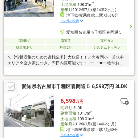
2
土地面積
108.01m
築年月
2012年7月(築14年2ヶ月)
地下鉄桜通線 吹上駅 徒歩8分
その他の交通
愛知県名古屋市千種区春岡通５
2階建て
南道路
都市ガス
駐車場あり
駐車2台
システムキッチン
＼【情報収集のための資料請求】大歓迎！！／☆春岡小・若水中
エリア☆空き家につき、即日内覧可能です！┏┓┗■━ 物件おす
すめポイント ━・・・・■長期優良住宅■市営バス「春岡通」停ま
で徒歩2分―――【2026年1月リフォーム施工】【新設】納戸、
CL、2階トイレカウンター設置、2階洗面室とトイレ間仕切り照明
愛知県名古屋市千種区春岡通５ 6,598万円 3LDK
器具、カーテンレール【交換】トイレ2か所、キッチン、インター
ホン、給湯器、洗濯パンユニットバス、スイッチコンセント【共
通】フローリング上張、クロス張替、建具交換、換気扇カバー交
6,598
万円
換、クリーニング
間取り
3LDK
2
建物面積
101.7m
2
土地面積
108.01m
築年月
2012年7月(築14年2ヶ月)
地下鉄桜通線 吹上駅 徒歩8分
その他の交通