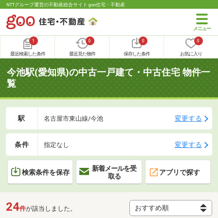
NTTグループ運営の不動産総合サイト goo住宅・不動産
1
0
0
0
最近検索した条件
最近見た物件
保存した条件
お気に入り
今池駅(愛知県)の中古一戸建て・中古住宅 物件一
覧
駅
変更する
名古屋市東山線/今池
条件
変更する
指定なし
新着メールを受
検索条件を保存
アプリで探す
取る
24
件
が該当しました。