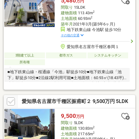
5,480
万円
間取り
1SLDK
2
建物面積
113.43m
2
土地面積
60.93m
築年月
2021年3月(築5年6ヶ月)
地下鉄東山線 今池駅 徒歩10分
その他の交通
愛知県名古屋市千種区春岡１
3階建て以上
都市ガス
システムキッチン
所有権
■地下鉄東山線・桜通線「今池」駅徒歩10分■地下鉄東山線「池
下」駅徒歩10分■2沿線2駅利用可能■土地面積：60.93㎡(18.43坪)■
建物面積：113.43㎡(34.31坪)■2021年3月築■平坦地■木造3階建■
間取り：1SLDK※S＝サービスルーム(納戸)■駐車場1台分有り(車種
による)■用途地域：第1種住居地域■建ぺい率：60％ ・容積率：
愛知県名古屋市千種区振甫町２ 9,500万円 5LDK
168％
9,500
万円
間取り
5LDK
2
建物面積
130.83m
2
土地面積
217.65m