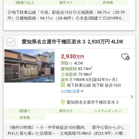
3階建て以上
都市ガス
所有権
◇地下鉄東山線「今池」駅徒歩13分◇土地面積：68.73㎡（20.79
坪）◇建物面積：94.17㎡（28.48坪）◇木造3階建て◇2019年6月
築◇カースペース2台可（車種による）
愛知県名古屋市千種区若水３ 2,930万円 4LDK
2,930
万円
間取り
4LDK
2
建物面積
85.74m
2
土地面積
75.98m
築年月
1984年4月(築42年5ヶ月)
地下鉄東山線 池下駅 徒歩16分
その他の交通
愛知県名古屋市千種区若水３
2階建て
都市ガス
システムキッチン
所有権
《物件の特徴》～小・中学校徒歩10分圏内、 駅中心部から少し
外れた落ち着いた住環境～・土地面積75.98m2（約22.9坪）の整