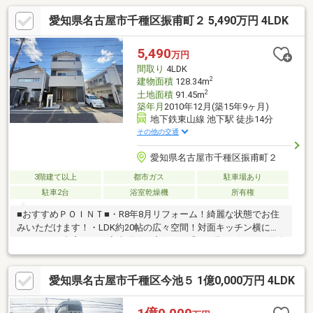
愛知県名古屋市千種区振甫町２ 5,490万円 4LDK
5,490
万円
間取り
4LDK
2
建物面積
128.34m
2
土地面積
91.45m
築年月
2010年12月(築15年9ヶ月)
地下鉄東山線 池下駅 徒歩14分
その他の交通
愛知県名古屋市千種区振甫町２
3階建て以上
都市ガス
駐車場あり
駐車2台
浴室乾燥機
所有権
■おすすめＰＯＩＮＴ■・R8年8月リフォーム！綺麗な状態でお住
みいただけます！・LDK約20帖の広々空間！対面キッチン横にパ
ントリーや書斎があり家事動線も良好です◎・2階リビングで道路
や隣家の視線を気にせずプライバシーを保てます♪・リビング階段
でご家族とお顔を合わす機会が増えますね♪・床暖房付きで寒い季
愛知県名古屋市千種区今池５ 1億0,000万円 4LDK
節も快適にお過ごしいただけます！・収納量◎な広々4LDKの間取
り！SC、WIC、物置、各部屋収納で整理整頓もばっちりです！・
2階主寝室は約8帖でWIC付き！広々お使いいただけます！・洋室