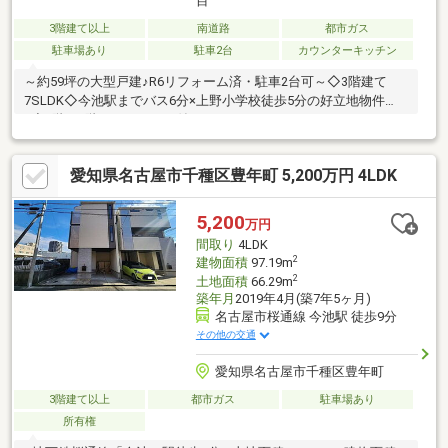
目
3階建て以上
南道路
都市ガス
駐車場あり
駐車2台
カウンターキッチン
～約59坪の大型戸建♪R6リフォーム済・駐車2台可～◇3階建て
7SLDK◇今池駅までバス6分×上野小学校徒歩5分の好立地物件
♪◇2階と3階にバルコニー付き♪
愛知県名古屋市千種区豊年町 5,200万円 4LDK
5,200
万円
間取り
4LDK
2
建物面積
97.19m
2
土地面積
66.29m
築年月
2019年4月(築7年5ヶ月)
名古屋市桜通線 今池駅 徒歩9分
その他の交通
愛知県名古屋市千種区豊年町
3階建て以上
都市ガス
駐車場あり
所有権