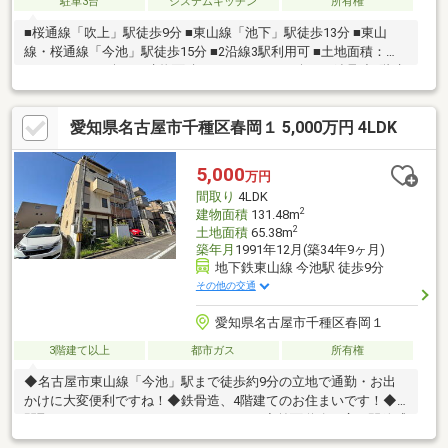
駐車3台
システムキッチン
所有権
■桜通線「吹上」駅徒歩9分 ■東山線「池下」駅徒歩13分 ■東山
線・桜通線「今池」駅徒歩15分 ■2沿線3駅利用可 ■土地面積：
90.08㎡（27.24坪）■建物面積：152.1㎡（46.01坪）■鉄骨造3階建
■駐車スペース4台分有（車種による）■角地 ■平坦地■北側間口
約8.2ｍ、西側間口約7.0ｍ～ライフインフォメーション～・立春
愛知県名古屋市千種区春岡１ 5,000万円 4LDK
岡小学校：約360m(徒歩：5分)・立若水中学校：約2010m(徒歩：
26分)・サンエース春岡店：約460m(徒歩：6分)・ナフコトミダ春
岡店：約610m(徒歩：8分)・ファミリーマート千種春岡二丁目
5,000
万円
店：約320m(徒歩：4分)
間取り
4LDK
2
建物面積
131.48m
2
土地面積
65.38m
築年月
1991年12月(築34年9ヶ月)
地下鉄東山線 今池駅 徒歩9分
その他の交通
愛知県名古屋市千種区春岡１
3階建て以上
都市ガス
所有権
◆名古屋市東山線「今池」駅まで徒歩約9分の立地で通勤・お出
かけに大変便利ですね！◆鉄骨造、4階建てのお住まいです！◆
間取りはファミリーにおすすめの4LDK！◆前面道路も広く開放感
ございます！◆「春岡小学校」まで徒歩約4分の立地、低学年の