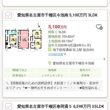
量鉄骨造の注文住宅・全居室で2面からの採光を確保・会話が弾む
対面式キッチン、床下収納・窓付・多目的に利用可能なサービス
スペース有・大型WIC等、室内随所に収納スペースを確保・各階
愛知県名古屋市千種区今池南 5,100万円 3LDK
にトイレがあり、来客時も気兼ねなく利用可能・2階東側居室はラ
イフスタイルに合わせて間仕切り対応可能(別途要費用)※容積率は
前面道路幅員により160％に制限■ ご希望の住まい探しをお手伝い
5,100
万円
します ━━━━━・・・物件の詳細・ご相談はお気軽にお問い合
間取り
3LDK
わせください。
2
建物面積
103.82m
2
土地面積
69.13m
築年月
2020年4月(築6年5ヶ月)
地下鉄桜通線 吹上駅 徒歩8分
その他の交通
愛知県名古屋市千種区今池南
3階建て以上
南道路
都市ガス
駐車場あり
システムキッチン
所有権
＼【情報収集のための資料請求】大歓迎！！／☆春岡小・若水中
エリア┏┓┗■━ 物件おすすめポイント ━・・・・■陽光溢れる
南面接道の贅沢な暮らし■都心への軽やかなアクセスを叶える、
駅徒歩8分の好立地■小学校 徒歩6分♪学びに寄り添う、穏やかな住
環境■暮らしに寄り添う、快適な買い物環境が整ったロケーショ
愛知県名古屋市千種区春岡通５ 6,598万円 2SLDK
ン──【“暮らしを豊かにする”設備が充実】──＊床暖房 ＊浴室暖