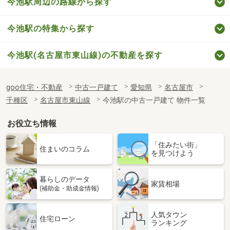
今池駅周辺の路線から探す
今池駅の特集から探す
今池駅(名古屋市東山線)の不動産を探す
goo住宅・不動産
中古一戸建て
愛知県
名古屋市
千種区
名古屋市東山線
今池駅の中古一戸建て 物件一覧
お役立ち情報
「住みたい街」
住まいのコラム
を見つけよう
暮らしのデータ
家賃相場
(補助金・助成金情報)
人気タウン
住宅ローン
ランキング