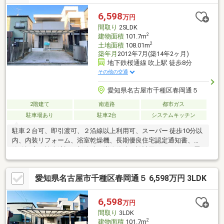
房乾燥機 ＊エコジョーズ ＊食洗機＊WIC ＊リビング階段
＊ビルドインガレージ
6,598
万円
間取り
2SLDK
2
建物面積
101.7m
2
土地面積
108.01m
築年月
2012年7月(築14年2ヶ月)
地下鉄桜通線 吹上駅 徒歩8分
その他の交通
愛知県名古屋市千種区春岡通５
2階建て
南道路
都市ガス
駐車場あり
駐車2台
システムキッチン
駐車２台可、即引渡可、２沿線以上利用可、スーパー 徒歩10分以
内、内装リフォーム、浴室乾燥機、長期優良住宅認定通知書、建
築確認完了検査済証、新築時・増改築時の設計図、ＬＤＫ２０畳
以上、市街地が近い、南向き、システムキッチン、陽当り良好、
全居室収納、南側道路面す、閑静な住宅地、総合病院 徒歩10分以
愛知県名古屋市千種区春岡通５ 6,598万円 3LDK
内、前道６ｍ以上、整形地、シャワー付洗面化粧台、対面式キッ
チン、トイレ２ヶ所、浴室１坪以上、２階建、南面バルコニー、
フローリング張替、温水洗浄便座、浴室に窓、ＴＶモニタ付イン
6,598
万円
ターホン、都市近郊、前面棟無、全居室フローリング、全居室６
間取り
3LDK
畳以上、都市ガス、平坦地、食器洗乾燥機
2
建物面積
101.7m