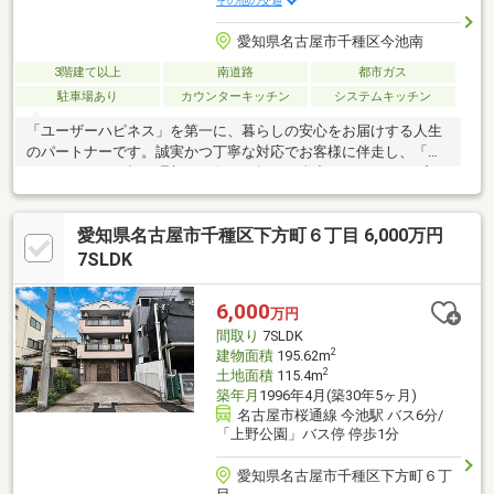
その他の交通
愛知県名古屋市千種区今池南
3階建て以上
南道路
都市ガス
駐車場あり
カウンターキッチン
システムキッチン
「ユーザーハピネス」を第一に、暮らしの安心をお届けする人生
のパートナーです。誠実かつ丁寧な対応でお客様に伴走し、「あ
なたらしさ」が輝く理想のお住まい探しを全力でバックアップさ
せていただきます。
愛知県名古屋市千種区下方町６丁目 6,000万円
7SLDK
6,000
万円
間取り
7SLDK
2
建物面積
195.62m
2
土地面積
115.4m
築年月
1996年4月(築30年5ヶ月)
名古屋市桜通線 今池駅 バス6分/
「上野公園」バス停 停歩1分
愛知県名古屋市千種区下方町６丁