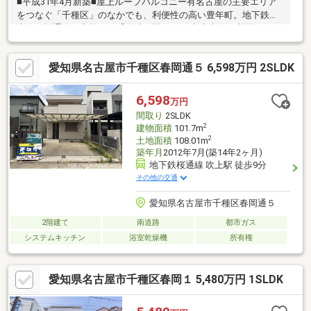
■平成31年4月新築■屋上ルーフバルコニー有名古屋の主要エリア
をつなぐ「千種区」のなかでも、利便性の高い豊年町。地下鉄東
山線・桜通線が交差する「今池」駅や、JR中央本線が利用できる
「千種」駅が生活圏内にあり、名古屋駅や栄、さらには豊田・多
治見方面へもスムーズにアクセスできる、交通の要所に位置して
愛知県名古屋市千種区春岡通５ 6,598万円 2SLDK
います。徒歩圏内には「マックスバリュ」や「ピアゴ」などのス
ーパー、ドラッグストア、飲食店が充実しており、日々の買い物
に困ることはありません。また、千種区ならではのハイレベルな
6,598
万円
教育環境や医療機関も身近に揃っており、ライフステージが変わ
間取り
2SLDK
っても長く住み続けられる、成熟した住環境が整っています。
2
建物面積
101.7m
2
土地面積
108.01m
築年月
2012年7月(築14年2ヶ月)
地下鉄桜通線 吹上駅 徒歩9分
その他の交通
愛知県名古屋市千種区春岡通５
2階建て
南道路
都市ガス
システムキッチン
浴室乾燥機
所有権
愛知県名古屋市千種区春岡１ 5,480万円 1SLDK