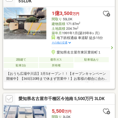
5SLDK
1億3,500
万円
間取り
5SLDK
2
建物面積
171.87m
2
土地面積
204.7m
築年月
1991年1月(築35年8ヶ月)
地下鉄桜通線 車道駅 徒歩15分
その他の交通
愛知県名古屋市東区豊前町１
2階建て
都市ガス
駐車場あり
駐車2台
所有権
【おうち広場中川店】3月5オープン！！【オープンキャンペーン
開催中】【365日20時まで休まず営業中！】お客様の都合に合わ
せて、お仕事終わり後でもご相談いただけます！お問い合わせは
見学予約ボタンをポチッ！＼ファミリー世帯向けの間取り／◎リ
ビングを見渡せる家族との会話が弾む対面キッチン◎広いリビン
愛知県名古屋市千種区今池南 5,500万円 3LDK
グではご家族様全員でくつろぐゆとり◎約7.5帖の主寝室には収納
豊富なWIC完備♪＼暮らしやすい充実な仕様／◎土地坪はなんと約
61坪以上！角地◎ゆとりがありすぎる5SLDK！◎カースペース並
5,500
万円
列2台駐車可能♪◎小学校10分圏内・お買い物施設10分圏内と暮ら
間取り
3LDK