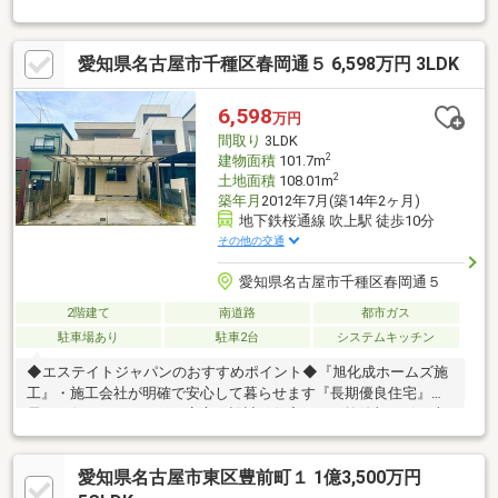
形地・積水ハウス（旧）施工の軽量鉄骨造2階建て・延べ床面積
85.74m2・北側約7.9m公道に約4.5m接道・建ぺい率60%、容積率
200%◆リフォーム提案も可能です。 ご要望に合わせたプランの
愛知県名古屋市千種区春岡通５ 6,598万円 3LDK
作成が可能です。◆◆土地としてもご検討いただけま
す。 建物プランも用意可能です◆《アクセス》・地
下鉄東山線【池下駅】まで徒歩16分・地下鉄東山線・桜通線【今
6,598
万円
池駅】まで徒歩19分
間取り
3LDK
2
建物面積
101.7m
2
土地面積
108.01m
築年月
2012年7月(築14年2ヶ月)
地下鉄桜通線 吹上駅 徒歩10分
その他の交通
愛知県名古屋市千種区春岡通５
2階建て
南道路
都市ガス
駐車場あり
駐車2台
システムキッチン
◆エステイトジャパンのおすすめポイント◆『旭化成ホームズ施
工』・施工会社が明確で安心して暮らせます『長期優良住宅』・
長くお住まいになっても安心の設計・住宅ローン控除額の引き上
げなど様々なメリットがあります『2026年1月リフォーム済
み』・キッチン・バス・トイレなど水回りはすべて新品交換済
愛知県名古屋市東区豊前町１ 1億3,500万円
み・フローリング・クロス・建具も一新