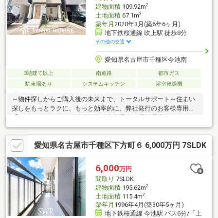
しやすい住環境！◎バス停徒歩約4分！
2
建物面積
109.92m
2
土地面積
67.1m
築年月
2020年3月(築6年6ヶ月)
地下鉄桜通線 吹上駅 徒歩8分
その他の交通
愛知県名古屋市千種区今池南
3階建て以上
南道路
都市ガス
駐車場あり
システムキッチン
浴室乾燥機
～物件探しからご購入後の未来まで、トータルサポート～住まい
探しをもっとラクに、もっと効率的に。弊社発行のお客様専用
「マイページ」なら、物件比較や内見予約、周辺環境のチェック
までスマホで完結。よく行く場所へのルートや所要時間がわかる
「Door to Door機能」で、通勤・通学時間もスムーズに検索でき
愛知県名古屋市千種区下方町６ 6,000万円 7SLDK
ます。東宝ハウス名古屋中央では、物件のご紹介にとどまらず、
独自の会員サービス「TOHO HOUSE CLUB」や「未来カレンダ
ー」を活用したライフプランニングを通じて、ご入居後もお客様
6,000
万円
の安心と豊かな暮らしに寄り添い続けます。
間取り
7SLDK
2
建物面積
195.62m
2
土地面積
115.4m
築年月
1996年4月(築30年5ヶ月)
地下鉄桜通線 今池駅 バス6分/「上