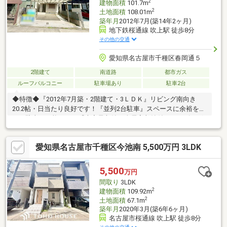
2
建物面積
101.7m
2
土地面積
108.01m
築年月
2012年7月(築14年2ヶ月)
地下鉄桜通線 吹上駅 徒歩8分
その他の交通
愛知県名古屋市千種区春岡通５
2階建て
南道路
都市ガス
ルーフバルコニー
駐車場あり
駐車2台
◆特徴◆『2012年7月築・2階建て・3ＬＤＫ』リビング南向き
20.2帖・日当たり良好です！『並列2台駐車』スペースに余裕をも
って駐車が可能です！『大容量収納』全居室収納付き、リビング
収納、シューズクローゼットもあるため収納スペースには困りま
せん！◆設備仕様◆『2026年1月リフォーム完工』■水回り：キッ
愛知県名古屋市千種区今池南 5,500万円 3LDK
チン、バス、トイレ■内装：クロス全室、床材、建具他『24時間
換気システム』窓を開けなくても空気を常に外と循環させ、新鮮
な空気を送り続けます！◆リフォーム相談可◆ご要望があれば物
5,500
万円
件引き渡し後、ご入居前にリフォーム可能です！ご相談くださ
間取り
3LDK
い！
2
建物面積
109.92m
2
土地面積
67.1m
築年月
2020年3月(築6年6ヶ月)
名古屋市桜通線 吹上駅 徒歩8分