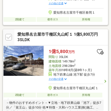
その他の交通
愛知県名古屋市千種区春岡１
2階建て
都市ガス
所有権
愛知県名古屋市千種区丸山町１ 1億5,800万円
3SLDK
1億5,800
万円
間取り
3SLDK
2
建物面積
149.78m
2
土地面積
298.28m
築年月
2018年8月(築8年1ヶ月)
地下鉄東山線 池下駅 徒歩7分
その他の交通
愛知県名古屋市千種区丸山町１
2階建て
都市ガス
所有権
－物件のおすすめポイント－▼立地・地下鉄東山線「池下」徒歩7
分／「覚王山」徒歩10分 他▼特徴・大和ハウス工業(株)施工、軽