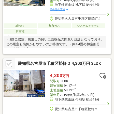
築年月
2018年3月(築8年6ヶ月)
地下鉄東山線 池下駅 徒歩12分
その他の交通
愛知県名古屋市千種区振甫町２
2階建て
都市ガス
システムキッチン
所有権
・2階全居室、風通しの良い二面採光の間取り設計となっており、
どの居室も換気がしやすいのが特徴です。・約4.4畳の和室部分
は、客間や寝室としてもお使えいただけるほか、リビングダイニ
ングとの仕切りを全開にすることで広い空間をつくれます。・キ
ッチン・浴室・洗面室・お手洗いなど各種水回りには窓が設置さ
愛知県名古屋市千種区松軒２ 4,300万円 3LDK
れており、湿気や臭いがこもりにくく、衛生的です。・システム
キッチンは、リビングを見渡せるカウンター式。お子様の様子を
見ながら、ご家族との会話を楽しみながら、お料理をすることが
4,300
万円
できます。また、完成したお料理を運ぶ手間を少しだけ軽減して
間取り
3LDK
くれます。・セカンドカーや来客用にうれしい６台分のカースペ
2
建物面積
94.17m
ース。
2
土地面積
68.73m
築年月
2019年6月(築7年3ヶ月)
地下鉄東山線 今池駅 徒歩13分
愛知県名古屋市千種区松軒２