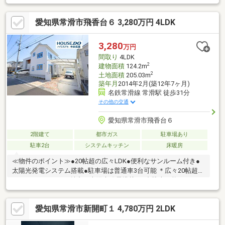
ています。太陽光発電や床暖房、食洗機など、毎日の暮らしを快
適にしつつ家計にも優しい充実の設備が魅力の4LDKです。≪周辺
愛知県常滑市飛香台６ 3,280万円 4LDK
環境のポイント≫●敷地約62坪・駐車3台可●飛香台中央バス停ま
で徒歩2分●緑豊かな高台の閑静な住宅街＊敷地面積は約62坪とゆ
とりがあり、駐車場も普通車3台分をしっかり確保しています。緑
3,280
万円
豊かで陽当りの良い高台の住宅街で穏やかな新生活が始められま
間取り
4LDK
す。
2
建物面積
124.2m
2
土地面積
205.03m
築年月
2014年2月(築12年7ヶ月)
名鉄常滑線 常滑駅 徒歩31分
その他の交通
愛知県常滑市飛香台６
2階建て
都市ガス
駐車場あり
駐車2台
システムキッチン
床暖房
≪物件のポイント≫●20帖超の広々LDK●便利なサンルーム付き●
太陽光発電システム搭載●駐車場は普通車3台可能 ＊広々20帖超の
LDKとサンルームが魅力！太陽光発電搭載で3台駐車可能です。
≪周辺環境のポイント≫●バス停まで徒歩2分です●緑豊かな落ち
着いた住宅地●高台に位置し陽当り良好 ＊バス停徒歩2分でアクセ
愛知県常滑市新開町１ 4,780万円 2LDK
ス良好！緑豊かな高台に位置し、陽当り良好な住環境です。