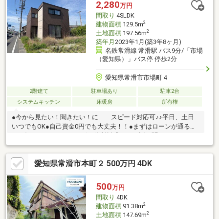
2,280
万円
間取り
4SLDK
2
建物面積
129.5m
2
土地面積
197.56m
築年月
2023年1月(築3年8ヶ月)
名鉄常滑線 常滑駅 バス9分/「市場
（愛知県）」バス停 停歩2分
愛知県常滑市市場町４
2階建て
駐車場あり
駐車2台
システムキッチン
床暖房
所有権
●今から見たい！聞きたい！に スピード対応可♪♪平日、土日
いつでもOK●自己資金0円でも大丈夫！！●まずはローンが通る
か、知りたいだけでもOK☆●資料請求だけ、話を聞くだけでも
OK☆●自営業の方、転職後間もない方もお任せください☆
愛知県常滑市本町２ 500万円 4DK
500
万円
間取り
4DK
2
建物面積
91.38m
2
土地面積
147.69m