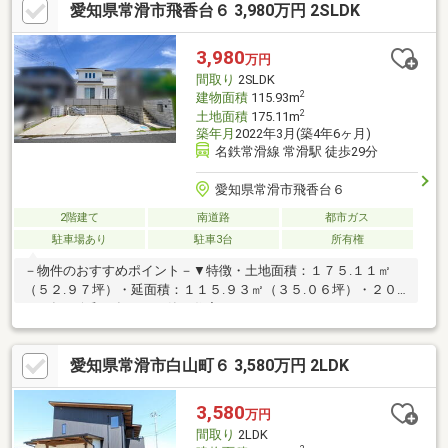
愛知県常滑市飛香台６ 3,980万円 2SLDK
当り良好な広い庭で家庭菜園も！のびのび育つ閑静な住宅街の戸
建て。■ おすすめポイント ■ ・太陽光（4.4kw）＆蓄電池
（5.6kWh）搭載♪・並列駐車4台可能☆ ・角地☆■ライフ・インフ
3,980
万円
ォメーション■・西浦南小学校（徒歩約6分）・南陵中学校（徒歩
間取り
2SLDK
約11分）
2
建物面積
115.93m
2
土地面積
175.11m
築年月
2022年3月(築4年6ヶ月)
名鉄常滑線 常滑駅 徒歩29分
愛知県常滑市飛香台６
2階建て
南道路
都市ガス
駐車場あり
駐車3台
所有権
－物件のおすすめポイント－▼特徴・土地面積：１７５.１１㎡
（５２.９７坪）・延面積：１１５.９３㎡（３５.０６坪）・２０
２２年（令和４年）９月築の住宅・２ＬＤＫ+２Ｓ＋２ＷＩＣの
間取り （インナーバルコニー付）・南向きのため、日当たり・
風通し良好・キッチン・浴室・洗面所・2階トイレに窓あり・３台
愛知県常滑市白山町６ 3,580万円 2LDK
駐車可能（車種による）▼周辺環境・セブンイレブン常滑市民病
院前店まで２４０ｍ（徒歩３分）・スギ薬局常滑インター店まで
３６０ｍ（徒歩５分）・ベイシアスーパーマーケット常滑インタ
3,580
万円
ー店まで４３０ｍ（徒歩６分）物件の詳細はお気軽にお問い合わ
間取り
2LDK
せください！