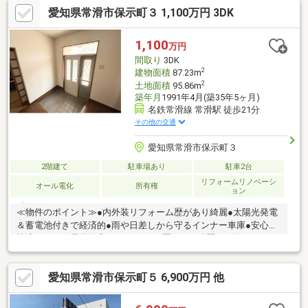
愛知県常滑市保示町３ 1,100万円 3DK
辺環境のポイント≫●常滑東小学校まで徒歩6分●常滑駅まで徒歩
15分●商業施設が揃う便利な周辺環境＊常滑東小学校まで徒歩6分
とお子様の毎日の通学に安心の立地です。常滑駅へも徒歩15分で
1,100
万円
アクセスでき、徒歩7分圏内にスーパーやドラッグストア充実♪
間取り
3DK
2
建物面積
87.23m
2
土地面積
95.86m
築年月
1991年4月(築35年5ヶ月)
名鉄常滑線 常滑駅 徒歩21分
その他の交通
愛知県常滑市保示町３
2階建て
駐車場あり
駐車2台
リフォームリノベーシ
オール電化
所有権
ョン
≪物件のポイント≫●内外装リフォーム歴があり綺麗●太陽光発電
＆蓄電池付きで経済的●雨や日差しから守るインナー車庫●安心で
快適なオール電化住宅 ＊リフォーム歴があり綺麗なお住まいで、
太陽光発電や車庫など設備も充実しています。≪周辺環境のポイ
ント≫●開放感がある南・西公道に接道●日々の買物に嬉しいスー
愛知県常滑市保示町５ 6,900万円 他
パーが近い ●常滑西小学校まで徒歩１３分＊南西側の角地のよう
な開放感ある立地で、スーパーも近く買い物も便利な環境です。