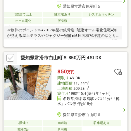
愛知県常滑市保示町５
3階建て以上
駐車場あり
システムキッチン
オール電化
所有権
≪物件のポイント≫●2017年築の鉄骨造3階建オール電化住宅●海
が見える屋上テラスやジャグジー完備●延床面積76坪超のゆとり
ある5LDK+S＊延床面積約76.24坪を誇る、高級感たっぷりの鉄骨
造3階建オール電化住宅です。海が見える屋上テラスをはじめ、ジ
ャグジーや3階のラウンジなど、ワンランク上の贅沢な設備が揃っ
愛知県常滑市白山町６ 850万円 4SLDK
ており、部屋数も豊富なため多彩なライフスタイルに対応しま
す。≪周辺環境のポイント≫●陽当り・通風良好な南西角地●海に
近く穏やかな閑静な住宅街●コンビニまで徒歩約7分でお買い物も
850
万円
便利＊南西側幅約9.0m、北西側幅約5.7mの公道に面した開放的な
間取り
4SLDK
角地です。
2
建物面積
113.44m
2
土地面積
209.23m
築年月
1983年5月(築43年4ヶ月)
名鉄常滑線 常滑駅 バス11分/「樽
水」バス停 停歩18分
愛知県常滑市白山町６
2階建て
南道路
駐車場あり
駐車2台
所有権