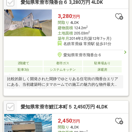
愛知県常滑市飛香台６ 3,280万円 4LDK
3,280
万円
間取り
4LDK
2
建物面積
124.2m
2
土地面積
205.03m
築年月
2014年2月(築12年7ヶ月)
名鉄常滑線 常滑駅 徒歩31分
愛知県常滑市飛香台６
2階建て
都市ガス
駐車場あり
駐車3台
システムキッチン
床暖房
比較的新しく開発された閑静でゆとりある住宅街の飛香台エリア
にある、当初建築時にタマホームでの施工の魅力的な物件最大の
特長は、20帖の大空間LDKとそれに隣接する光溢れるサンルー
ム、主要採光面は南西向きで日当たりも良好太陽光パネル搭載で
家計に優しく、駐車場も3台分（車種により4台まで可能）確保し
愛知県常滑市鯉江本町５ 2,450万円 4LDK
ているため来客時も安心です【おすすめポイント】安心のメンテ
ナンス：令和6年6月に外壁塗装を施工済ゆとりの空間と設備：20
帖LDK、アイランドキッチン、綺麗に手入れされた庭付、サンル
2,450
万円
ームあり、太陽光発電システム搭載便利な周辺環境：徒歩圏内に
間取り
4LDK
スーパー、コンビニ、ドラッグストア等多数商業店舗あり
2