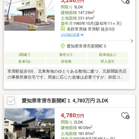
3,280
万円
学も安心な距離に位置しています。
間取り
5LDK
2
建物面積
147.29m
2
土地面積
231.41m
築年月
1983年10月(築42年11ヶ月)
名鉄常滑線 常滑駅 徒歩5分
その他の交通
愛知県常滑市新開町５
2階建て
都市ガス
駐車場あり
駐車3台
所有権
即入居可
常滑駅徒歩5分、北東角地のゆとりある敷地に建つ、元新聞販売店
の事務所兼住宅です。用途に応じた改修は必要ですが、鉄筋コン
クリート造のしっかりとした躯体を活かし、2世帯住宅や店舗・事
務所兼住宅、各種事業用拠点として幅広くご検討いただけます。
駐車スペースは最大8台分を確保でき、来客対応にも便利。周辺に
愛知県常滑市新開町１ 4,780万円 2LDK
はイオンモールやコストコ、セントレアなどもあり、生活利便と
事業利便の両方を備えた魅力ある物件です。
4,780
万円
間取り
2LDK
2
建物面積
90.05m
2
土地面積
181.81m
築年月
2022年8月(築4年1ヶ月)