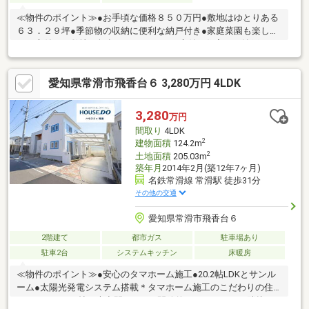
≪物件のポイント≫●お手頃な価格８５０万円●敷地はゆとりある
６３．２９坪●季節物の収納に便利な納戸付き●家庭菜園も楽しめ
るお庭付き＊敷地63坪超のゆとりあるお庭付き住宅で、納戸をは
じめ収納も充実しています。≪周辺環境のポイント≫●眺望の期
待できる高台の立地●ポカポカ温かい南側道路接道●緑豊かで落ち
愛知県常滑市飛香台６ 3,280万円 4LDK
着いた閑静な住宅街 ＊高台につき見晴らしが良く、南側道路に接
道しているため陽当りも良好です。
3,280
万円
間取り
4LDK
2
建物面積
124.2m
2
土地面積
205.03m
築年月
2014年2月(築12年7ヶ月)
名鉄常滑線 常滑駅 徒歩31分
その他の交通
愛知県常滑市飛香台６
2階建て
都市ガス
駐車場あり
駐車2台
システムキッチン
床暖房
≪物件のポイント≫●安心のタマホーム施工●20.2帖LDKとサンル
ーム●太陽光発電システム搭載＊タマホーム施工のこだわりの住
まいです！20.2帖の大空間LDKには開放的なサンルームが隣接し