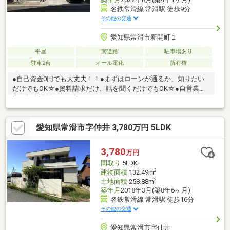
名鉄常滑線 常滑駅 徒歩9分
その他の交通
愛知県常滑市新開町１
平屋
南道路
駐車場あり
駐車2台
オール電化
所有権
●自己資金0円でも大丈夫！！●まずはローンが通るか、知りたい
だけでもOK☆●資料請求だけ、話を聞くだけでもOK☆●自営業の
方、転職後間もない方もお任せください☆
愛知県常滑市字仲井 3,780万円 5LDK
3,780
万円
間取り
5LDK
2
建物面積
132.49m
2
土地面積
258.88m
築年月
2018年3月(築8年6ヶ月)
名鉄常滑線 常滑駅 徒歩16分
その他の交通
愛知県常滑市字仲井