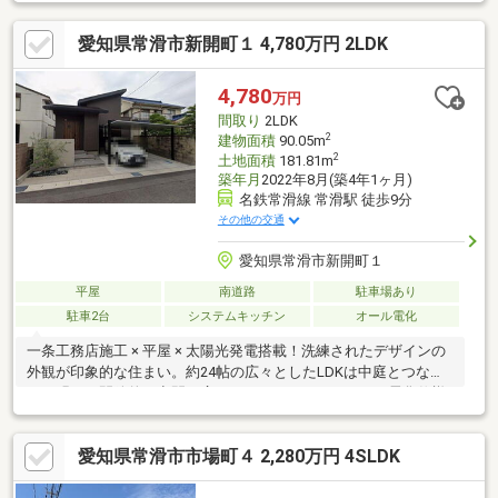
愛知県常滑市新開町１ 4,780万円 2LDK
4,780
万円
間取り
2LDK
2
建物面積
90.05m
2
土地面積
181.81m
築年月
2022年8月(築4年1ヶ月)
名鉄常滑線 常滑駅 徒歩9分
その他の交通
愛知県常滑市新開町１
平屋
南道路
駐車場あり
駐車2台
システムキッチン
オール電化
一条工務店施工 × 平屋 × 太陽光発電搭載！洗練されたデザインの
外観が印象的な住まい。約24帖の広々としたLDKは中庭とつなが
り、明るく開放的な空間が広がります。さらに、オール電化仕様
で家計にもやさしく、快適な暮らしを叶えます。
愛知県常滑市市場町４ 2,280万円 4SLDK