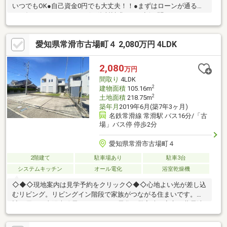
いつでもOK●自己資金0円でも大丈夫！！●まずはローンが通る
か、知りたいだけでもOK☆●資料請求だけ、話を聞くだけでも
OK☆●自営業の方、転職後間もない方もお任せください☆
愛知県常滑市古場町４ 2,080万円 4LDK
2,080
万円
間取り
4LDK
2
建物面積
105.16m
2
土地面積
218.75m
築年月
2019年6月(築7年3ヶ月)
名鉄常滑線 常滑駅 バス16分/「古
場」バス停 停歩2分
愛知県常滑市古場町４
2階建て
駐車場あり
駐車3台
システムキッチン
オール電化
浴室乾燥機
◇◆◇現地案内は見学予約をクリック◇◆◇心地よい光が差し込
むリビング。リビングイン階段で家族がつながる住まいです。家
計に優しい太陽光発電によるオール電化＆災害時も安心な蓄電池
設置済み。角地に建つ広々とした家。 駐車4台可！広々とした敷
地で来客時も安心。SUVやミニバンもゆったり駐車できます。陽