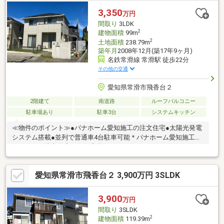
3,350
万円
間取り
3LDK
2
建物面積
99m
2
土地面積
238.79m
築年月
2008年12月(築17年9ヶ月)
名鉄常滑線 常滑駅 徒歩22分
その他の交通
愛知県常滑市飛香台２
2階建て
南道路
ルーフバルコニー
駐車場あり
駐車3台
システムキッチン
≪物件のポイント≫●パナホーム愛知施工の注文住宅●太陽光発電
システム搭載●並列で普通車4台駐車可能＊パナホーム愛知施工の
こだわりの注文住宅です。家事のしやすいアイランドキッチンや
ウォークインクローゼットなど充実した設備が魅力。敷地は約
72.23坪とゆとりがあり、駐車場は並列で4台駐車可能です≪周辺
愛知県常滑市飛香台２ 3,900万円 3SLDK
環境のポイント≫●スーパーまで徒歩6分●常滑東小学校まで徒歩
12分●南面道路に面した陽当り良好な整形地＊ベイシアスーパー
マーケット常滑インター店まで徒歩6分と、毎日のお買い物に大変
3,900
万円
便利な立地です。お庭への陽当りや室内の通風も良好な住環境で
間取り
3SLDK
す。
2
建物面積
119.39m