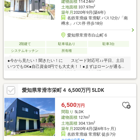
2
建物面積
114.24m
2
土地面積
337.97m
築年月
2020年9月(築6年)
名鉄常滑線 常滑駅 バス12分/「南
樽水」バス停 停歩18分
愛知県常滑市白山町６
2階建て
駐車場あり
駐車3台
システムキッチン
所有権
●今から見たい！聞きたい！に スピード対応可♪♪平日、土日
いつでもOK●自己資金0円でも大丈夫！！●まずはローンが通る
か、知りたいだけでもOK☆●資料請求だけ、話を聞くだけでも
OK☆●自営業の方、転職後間もない方もお任せください☆
愛知県常滑市栄町４ 6,500万円 5LDK
6,500
万円
間取り
5LDK
2
建物面積
127m
2
土地面積
304.13m
築年月
2020年4月(築6年5ヶ月)
名鉄常滑線 常滑駅 徒歩7分
その他の交通