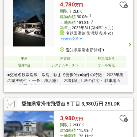
4,780
万円
間取り
2LDK
2
建物面積
90.05m
2
土地面積
181.81m
築年月
2022年8月(築4年1ヶ月)
名鉄常滑線 常滑駅 徒歩9分
その他の交通
愛知県常滑市新開町１
平屋
南道路
駐車場あり
駐車2台
システムキッチン
オール電化
■交通名鉄常滑線「常滑」駅まで徒歩9分■物件の特徴・ 2022年築
の築浅物件・ 一条工務店施工 木造軸組工法の住宅・ 駐車場カー
ポート設置2台分あり・ 南道路に面しているため日当たり良好・
家事動線が考えられた使いやすい間取り・ 全居室フローリング仕
様で、落ち着いた雰囲気の内装・ 約23.8帖のゆったりしたLDK・
愛知県常滑市飛香台６丁目 3,980万円 2SLDK
食器洗浄乾燥機付アイランドキッチン・ お手入れが簡単なIHクッ
キングヒーター付・ 雨の日の洗濯にも便利な浴室換気乾燥機付・
収納力の高いウォークインクローゼット付・ 断熱性、遮熱性、防
3,980
万円
露性に優れた複層ガラス採用
間取り
2SLDK
2
建物面積
115.93m
2
土地面積
175.11m