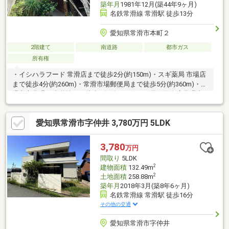
築年月
1981年12月(築44年9ヶ月)
名鉄常滑線 常滑駅 徒歩13分
愛知県常滑市本町２
2階建て
南道路
都市ガス
所有権
・イシハラフード 常滑店まで徒歩2分(約150m)・スギ薬局 市場店
まで徒歩4分(約260m)・常滑市場郵便局まで徒歩5分(約360m)・常
滑市立常滑西小学校まで徒歩4分(約320m)・西尾信用金庫常滑支
店まで徒歩6分(約480m)・ファミリーマート 常滑栄町店まで徒歩7
分(約550m)・瀧田医院本院まで徒歩7分(約560m)・スギドラッグ
愛知県常滑市字仲井 3,780万円 5LDK
常滑陶郷店まで徒歩9分(約700m)・バロー 常滑店まで徒歩9分(約
660m)・愛知県常滑警察署まで徒歩10分(約750m)
3,780
万円
間取り
5LDK
2
建物面積
132.49m
2
土地面積
258.88m
築年月
2018年3月(築8年6ヶ月)
名鉄常滑線 常滑駅 徒歩16分
その他の交通
愛知県常滑市字仲井