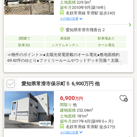
2
土地面積
229.5m
築年月
2010年9月(築16年)
名鉄常滑線 常滑駅 徒歩24分
その他の交通
愛知県常滑市飛香台２
2階建て
南道路
駐車場あり
駐車3台
システムキッチン
オール電化
≪物件のポイント≫●太陽光発電搭載のオール電化●敷地面積約
69.42坪のゆとり●ファミリールームやウッドデッキ完備＊太陽光
発電システムを搭載した、毎日の家計にも優しいオール電化住宅
です。敷地は約69.42坪と広く、2階のファミリールームや1階のウ
ッドデッキ、開放的な吹抜など、ご家族でゆったりとくつろげる
愛知県常滑市保示町５ 6,900万円 他
魅力が詰まった3LDK+Sの間取りです。≪周辺環境のポイント≫●
スーパー・総合病院まで徒歩約5分●常滑東小学校まで徒歩11分●
南側公道幅約20mで陽当り良好＊スーパーや総合病院、市役所ま
6,900
万円
で徒歩約5分と、日々の暮らしに大変便利な立地です。
間取り
他
2
建物面積
252.04m
2
土地面積
181m
築年月
2017年4月(築9年5ヶ月)
名鉄常滑線 常滑駅 徒歩27分
その他の交通