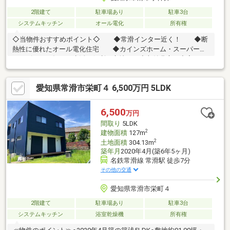
2階建て
駐車場あり
駐車3台
システムキッチン
オール電化
所有権
◇当物件おすすめポイント◇ ◆常滑インター近く！ ◆断
熱性に優れたオール電化住宅 ◆カインズホーム・スーパー・
コンビニなど毎日の生活に便利な立地 ◆収納豊富で充実した
設備を是非ご見学ください！ ◆常滑東小エリア！ ・・・周
辺環境・・・ 常滑東小学校：512ｍ（徒歩7分） 常滑中学
愛知県常滑市栄町４ 6,500万円 5LDK
校：2026ｍ（徒歩26分）●今から見たい！聞きたい！に スピ
ード対応可♪♪平日、土日いつでもOK●自己資金0円でも大丈夫！！
●まずはローンが通るか、知りたいだけでもOK☆●資料請求だ
6,500
万円
け、話を聞くだけでもOK☆●自営業の方、転職後間もない方もお
間取り
5LDK
任せください☆
2
建物面積
127m
2
土地面積
304.13m
築年月
2020年4月(築6年5ヶ月)
名鉄常滑線 常滑駅 徒歩7分
その他の交通
愛知県常滑市栄町４
2階建て
駐車場あり
駐車3台
システムキッチン
浴室乾燥機
所有権