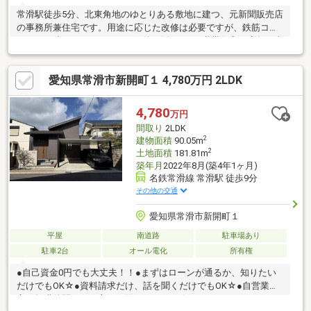
常滑駅徒歩5分、北東角地のゆとりある敷地に建つ、元新聞販売店
の事務所兼住宅です。用途に応じた改修は必要ですが、鉄筋コン
クリート造のしっかりとした躯体を活かし、2世帯住宅や店舗・事
務所兼住宅、各種事業用拠点として幅広くご検討いただけます。
駐車スペースは最大8台分を確保でき、来客対応にも便利。周辺に
愛知県常滑市新開町１ 4,780万円 2LDK
はイオンモールやコストコ、セントレアなどもあり、生活利便と
事業利便の両方を備えた魅力ある物件です。
4,780
万円
間取り
2LDK
2
建物面積
90.05m
2
土地面積
181.81m
築年月
2022年8月(築4年1ヶ月)
名鉄常滑線 常滑駅 徒歩9分
その他の交通
愛知県常滑市新開町１
平屋
南道路
駐車場あり
駐車2台
オール電化
所有権
●自己資金0円でも大丈夫！！●まずはローンが通るか、知りたい
だけでもOK☆●資料請求だけ、話を聞くだけでもOK☆●自営業の
方、転職後間もない方もお任せください☆