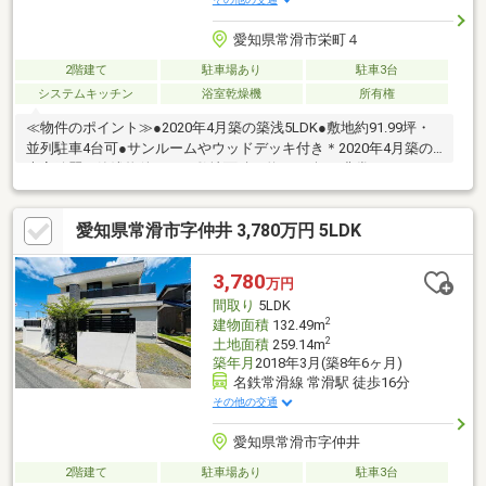
愛知県常滑市栄町４
2階建て
駐車場あり
駐車3台
システムキッチン
浴室乾燥機
所有権
≪物件のポイント≫●2020年4月築の築浅5LDK●敷地約91.99坪・
並列駐車4台可●サンルームやウッドデッキ付き＊2020年4月築の
大変綺麗な築浅物件です。敷地面積は約91.99坪と非常にゆとりが
あり、駐車場は並列で4台分を確保しています。20.1帖の広々とし
たLDKやサンルーム、ウッドデッキなど、ご家族で快適に過ごせ
愛知県常滑市字仲井 3,780万円 5LDK
る充実の設備が魅力で、商業活動も可能な邸宅です。≪周辺環境
のポイント≫●常滑駅まで徒歩7分の好立地●やきもの散歩道まで
徒歩5分●コンビニやスーパーが徒歩圏内＊常滑西小学校まで徒歩
3,780
万円
9分、コンビニまで徒歩2分、周辺にはスーパーやドラッグストア
間取り
5LDK
も多数！
2
建物面積
132.49m
2
土地面積
259.14m
築年月
2018年3月(築8年6ヶ月)
名鉄常滑線 常滑駅 徒歩16分
その他の交通
愛知県常滑市字仲井
2階建て
駐車場あり
駐車3台