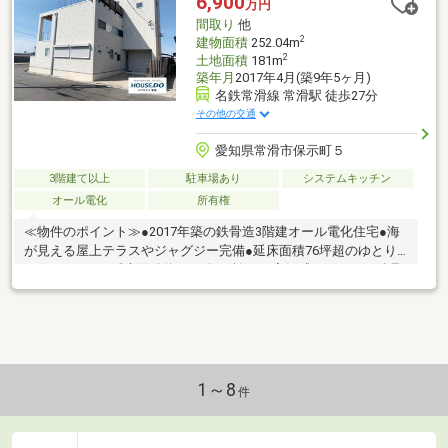
6,900
万円
間取り
他
2
建物面積
252.04m
2
土地面積
181m
築年月
2017年4月(築9年5ヶ月)
名鉄常滑線 常滑駅 徒歩27分
その他の交通
愛知県常滑市保示町５
3階建て以上
駐車場あり
システムキッチン
オール電化
所有権
≪物件のポイント≫●2017年築の鉄骨造3階建オール電化住宅●海
が見える屋上テラスやジャグジー完備●延床面積76坪超のゆとり
ある5LDK+S＊延床面積約76.24坪を誇る、高級感たっぷりの鉄骨
造3階建オール電化住宅です。海が見える屋上テラスをはじめ、ジ
ャグジーや3階のラウンジなど、ワンランク上の贅沢な設備が揃っ
ており、部屋数も豊富なため多彩なライフスタイルに対応しま
す。≪周辺環境のポイント≫●陽当り・通風良好な南西角地●海に
近く穏やかな閑静な住宅街●コンビニまで徒歩約7分でお買い物も
便利＊南西側幅約9.0m、北西側幅約5.7mの公道に面した開放的な
1～8
件
角地です。