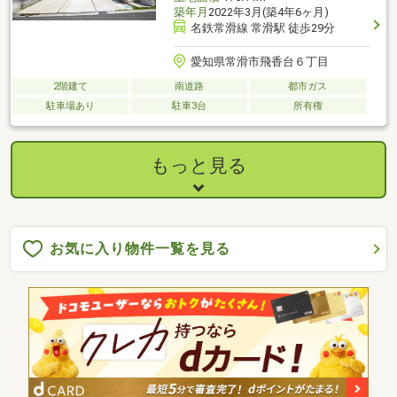
築年月
2022年3月(築4年6ヶ月)
名鉄常滑線 常滑駅 徒歩29分
愛知県常滑市飛香台６丁目
2階建て
南道路
都市ガス
駐車場あり
駐車3台
所有権
もっと見る
お気に入り物件一覧を見る