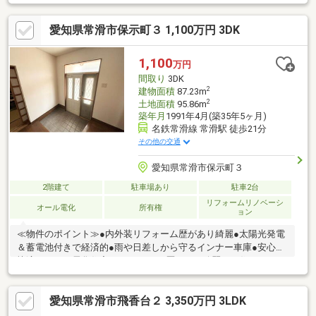
太陽光パネル設置・LDK約17.5帖・各居室約6帖以上・各居室収納
あり《担当者より一言》周辺にはスーパーや学校等生活関連施設
愛知県常滑市保示町３ 1,100万円 3DK
が存する充実したエリアになります。室内は大変きれいにお使い
です。ご内覧・資料請求など承っておりますので、お気軽にお問
い合わせください。
1,100
万円
間取り
3DK
2
建物面積
87.23m
2
土地面積
95.86m
築年月
1991年4月(築35年5ヶ月)
名鉄常滑線 常滑駅 徒歩21分
その他の交通
愛知県常滑市保示町３
2階建て
駐車場あり
駐車2台
リフォームリノベーシ
オール電化
所有権
ョン
≪物件のポイント≫●内外装リフォーム歴があり綺麗●太陽光発電
＆蓄電池付きで経済的●雨や日差しから守るインナー車庫●安心で
快適なオール電化住宅 ＊リフォーム歴があり綺麗なお住まいで、
太陽光発電や車庫など設備も充実しています。≪周辺環境のポイ
ント≫●開放感がある南・西公道に接道●日々の買物に嬉しいスー
愛知県常滑市飛香台２ 3,350万円 3LDK
パーが近い ●常滑西小学校まで徒歩１３分＊南西側の角地のよう
な開放感ある立地で、スーパーも近く買い物も便利な環境です。