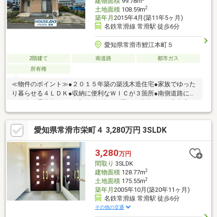
建物面積
99.78m
2
土地面積
108.59m
築年月
2015年4月(築11年5ヶ月)
名鉄常滑線 常滑駅 徒歩6分
愛知県常滑市鯉江本町５
2階建て
南道路
都市ガス
所有権
≪物件のポイント≫●２０１５年築の築浅木造住宅●家族でゆった
り暮らせる４ＬＤＫ●収納に便利なＷＩＣが３箇所●南側道路に面
し陽当り通風良好 ＊平成２７年築の綺麗な２階建てで、主寝室を
はじめ２階の全居室にウォークインクローゼットを備えた収納力
抜群の住まいです。≪周辺環境のポイント≫●名鉄常滑線「常
愛知県常滑市栄町４ 3,280万円 3SLDK
滑」駅徒歩６分●幅員約５．５ｍのゆとりある公道●お買い物に便
利な駅周辺の好立地＊駅まで徒歩６分という毎日の通勤・通学に
大変便利な立地でありながら、幅員５．５ｍの南側公道に面した
3,280
万円
明るく開放的な環境です。
間取り
3SLDK
2
建物面積
128.77m
2
土地面積
175.55m
築年月
2005年10月(築20年11ヶ月)
名鉄常滑線 常滑駅 徒歩6分
その他の交通