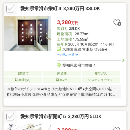
愛知県常滑市栄町４ 3,280万円 3SLDK
3,280
万円
間取り
3SLDK
2
建物面積
128.77m
2
土地面積
175.55m
築年月
2005年10月(築20年11ヶ月)
名鉄常滑線 常滑駅 徒歩6分
その他の交通
愛知県常滑市栄町４
2階建て
南道路
都市ガス
駐車場あり
駐車2台
システムキッチン
≪物件のポイント≫●ゆとりの敷地約53.10坪●大空間のLD16帖・
K7.5帖●小屋裏収納や食品庫など収納充実＊敷地面積は約53.10坪
とゆとりがあります。16帖のLDと7.5帖のキッチンからなる大空
間に加えて、7.5帖の小屋裏収納や食品庫、納戸など生活に嬉しい
豊富な収納設備が魅力的な3LDKです。 ≪周辺環境のポイント≫●
愛知県常滑市新開町５ 3,280万円 5LDK
常滑駅まで徒歩6分●常滑西小学校まで徒歩10分●便利な駐車場あ
り＊常滑駅まで徒歩6分という駅近の好立地で、毎日の通勤・お出
かけに大変便利です。常滑西小学校までも徒歩10分とお子様の通