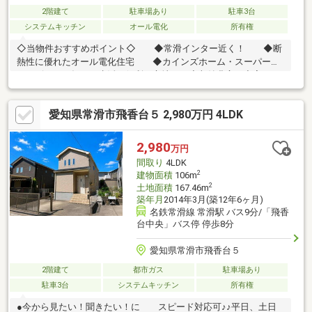
2階建て
駐車場あり
駐車3台
システムキッチン
オール電化
所有権
◇当物件おすすめポイント◇ ◆常滑インター近く！ ◆断
熱性に優れたオール電化住宅 ◆カインズホーム・スーパー・
コンビニなど毎日の生活に便利な立地 ◆収納豊富で充実した
設備を是非ご見学ください！ ◆常滑東小エリア！ ・・・周
辺環境・・・ 常滑東小学校：512ｍ（徒歩7分） 常滑中学
愛知県常滑市飛香台５ 2,980万円 4LDK
校：2026ｍ（徒歩26分）●今から見たい！聞きたい！に スピ
ード対応可♪♪平日、土日いつでもOK●自己資金0円でも大丈夫！！
●まずはローンが通るか、知りたいだけでもOK☆●資料請求だ
2,980
万円
け、話を聞くだけでもOK☆●自営業の方、転職後間もない方もお
間取り
4LDK
任せください☆
2
建物面積
106m
2
土地面積
167.46m
築年月
2014年3月(築12年6ヶ月)
名鉄常滑線 常滑駅 バス9分/「飛香
台中央」バス停 停歩8分
愛知県常滑市飛香台５
2階建て
都市ガス
駐車場あり
駐車3台
システムキッチン
所有権
●今から見たい！聞きたい！に スピード対応可♪♪平日、土日