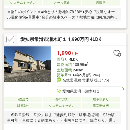
システムキッチン
オール電化
床暖房
≪物件のポイント≫●ゆとりの敷地約78.38坪●安心で快適なオー
ル電化住宅●普通車4台分の駐車スペース＊敷地面積は約78.38坪と
大変ゆとりがあります。家計に優しく安全なオール電化住宅で、
19帖の広々としたLDKには床暖房やウッドデッキが完備されてお
り、駐車場も普通車4台分が確保された魅力的な5LDKです。≪周
愛知県常滑市瀬木町１ 1,990万円 4LDK
辺環境のポイント≫●常滑東小学校まで徒歩6分●常滑駅まで徒歩
15分●商業施設が揃う便利な周辺環境＊常滑東小学校まで徒歩6分
とお子様の毎日の通学に安心の立地です。常滑駅へも徒歩15分で
1,990
万円
アクセスでき、徒歩7分圏内にスーパーやドラッグストア充実♪
間取り
4LDK
2
建物面積
105.98m
2
土地面積
240m
築年月
2014年9月(築12年)
名鉄常滑線 常滑駅 徒歩17分
愛知県常滑市瀬木町１
2階建て
都市ガス
駐車場あり
駐車3台
システムキッチン
浴室乾燥機
・名鉄常滑線「常滑」駅まで徒歩約17分・駐車場縦列にて3台駐
車可能（車種による制限あり）・南向きにつき、陽当たり、通風
良好・南側に大きな庭あり、ウッドデッキもついております。・