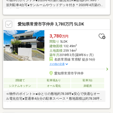
≪物件のポイント≫●2020年4月築の築浅5LDK●敷地約91.99坪・
並列駐車4台可●サンルームやウッドデッキ付き＊2020年4月築の
大変綺麗な築浅物件です。敷地面積は約91.99坪と非常にゆとりが
あり、駐車場は並列で4台分を確保しています。20.1帖の広々とし
たLDKやサンルーム、ウッドデッキなど、ご家族で快適に過ごせ
愛知県常滑市字仲井 3,780万円 5LDK
る充実の設備が魅力で、商業活動も可能な邸宅です。≪周辺環境
のポイント≫●常滑駅まで徒歩7分の好立地●やきもの散歩道まで
徒歩5分●コンビニやスーパーが徒歩圏内＊常滑西小学校まで徒歩
3,780
万円
9分、コンビニまで徒歩2分、周辺にはスーパーやドラッグストア
間取り
5LDK
も多数！
2
建物面積
132.49m
2
土地面積
259.14m
築年月
2018年3月(築8年6ヶ月)
名鉄常滑線 常滑駅 徒歩16分
その他の交通
愛知県常滑市字仲井
2階建て
駐車場あり
駐車3台
システムキッチン
オール電化
床暖房
≪物件のポイント≫●ゆとりの敷地約78.38坪●安心で快適なオー
ル電化住宅●普通車4台分の駐車スペース＊敷地面積は約78.38坪と
大変ゆとりがあります。家計に優しく安全なオール電化住宅で、
19帖の広々としたLDKには床暖房やウッドデッキが完備されてお
り、駐車場も普通車4台分が確保された魅力的な5LDKです。≪周