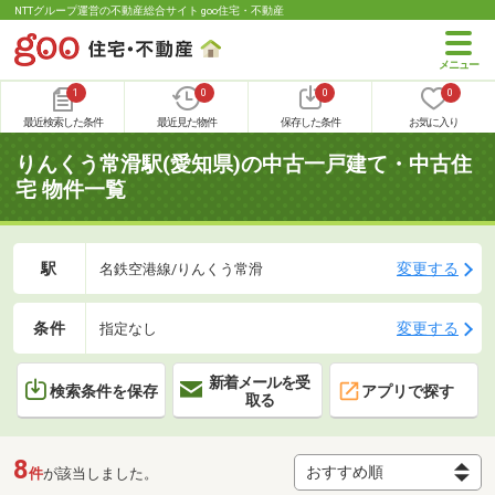
NTTグループ運営の不動産総合サイト goo住宅・不動産
1
0
0
0
最近検索した条件
最近見た物件
保存した条件
お気に入り
りんくう常滑駅(愛知県)の中古一戸建て・中古住
宅 物件一覧
駅
変更する
名鉄空港線/りんくう常滑
条件
変更する
指定なし
新着メールを受
検索条件を保存
アプリで探す
取る
8
件
が該当しました。