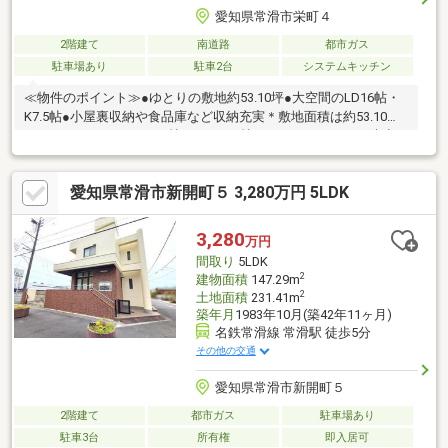
愛知県常滑市栄町４
2階建て
南道路
都市ガス
駐車場あり
駐車2台
システムキッチン
≪物件のポイント≫●ゆとりの敷地約53.10坪●大空間のLD16帖・
K7.5帖●小屋裏収納や食品庫など収納充実＊敷地面積は約53.10坪
とゆとりがあります。16帖のLDと7.5帖のキッチンからなる大空
間に加えて、7.5帖の小屋裏収納や食品庫、納戸など生活に嬉しい
豊富な収納設備が魅力的な3LDKです。 ≪周辺環境のポイント≫●
愛知県常滑市新開町５ 3,280万円 5LDK
常滑駅まで徒歩6分●常滑西小学校まで徒歩10分●便利な駐車場あ
り＊常滑駅まで徒歩6分という駅近の好立地で、毎日の通勤・お出
かけに大変便利です。常滑西小学校までも徒歩10分とお子様の通
3,280
万円
学も安心な距離に位置しています。
間取り
5LDK
2
建物面積
147.29m
2
土地面積
231.41m
築年月
1983年10月(築42年11ヶ月)
名鉄常滑線 常滑駅 徒歩5分
その他の交通
愛知県常滑市新開町５
2階建て
都市ガス
駐車場あり
駐車3台
所有権
即入居可