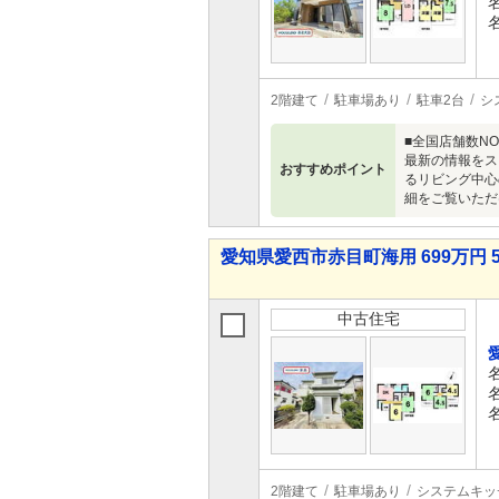
2階建て
駐車場あり
駐車2台
シ
■全国店舗数N
最新の情報をス
おすすめポイント
るリビング中心
細をご覧いただ
愛知県愛西市赤目町海用 699万円 5
中古住宅
2階建て
駐車場あり
システムキッ