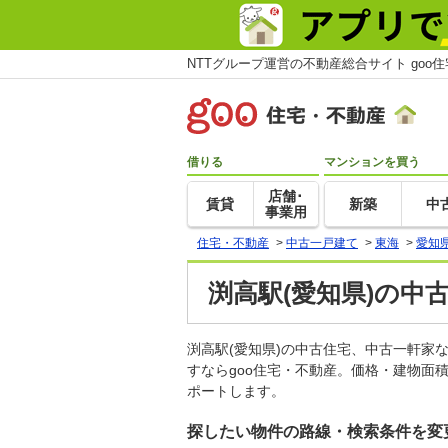
NTTグループ運営の不動産総合サイト goo
借りる
マンションを買う
店舗･
賃貸
新築
中
事業用
住宅・不動産
>
中古一戸建て
>
東海
>
愛知
渕高駅(愛知県)の中
渕高駅(愛知県)の中古住宅、中古一軒
すならgoo住宅・不動産。価格・建物面
ポートします。
探したい物件の路線・検索条件を変