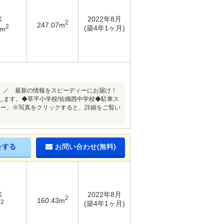
K
2022年8月
2
247.07m
2
(築4年1ヶ月)
9m
 ／ 最新の情報をスピーディーにお届け！
します。◆草平小学校/佐織西中学校◆駐車ス
ニー。※写真をクリックすると、詳細をご覧い
をする
お問い合わせ(無料)
K
2022年8月
2
160.43m
2
(築4年1ヶ月)
m