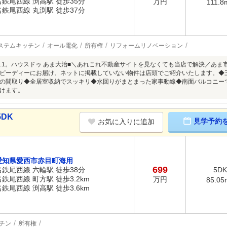
名鉄尾西線 渕高駅 徒歩35分
万円
111.8
名鉄尾西線 丸渕駅 徒歩37分
ステムキッチン
オール電化
所有権
リフォームリノベーション
O.1。ハウスドゥ あま大治■＼あれこれ不動産サイトを見なくても当店で解決／あ
ピーディーにお届け。ネットに掲載していない物件は店頭でご紹介いたします。◆
の間取り◆全居室収納でスッキリ◆水回りがまとまった家事動線◆南面バルコニー
けます。
DK
見学予約
お気に入りに追加
愛知県愛西市赤目町海用
699
名鉄尾西線 六輪駅 徒歩38分
5DK
名鉄尾西線 町方駅 徒歩3.2km
万円
85.05
名鉄尾西線 渕高駅 徒歩3.6km
チン
所有権