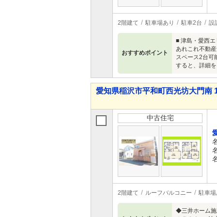
2階建て
駐車場あり
駐車2台
設
■ 津島・愛西
あれこれ不動産
おすすめポイント
スペース2台可
すると、詳細を
愛知県稲沢市平和町西光坊大門南 1,9
中古住宅
2階建て
ルーフバルコニー
駐車場
◆三井ホーム施