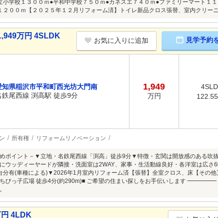
立小学校１３００ｍ●平和中学校７５０ｍ●カネスエ７４０ｍ●ファミリーマート１１
１２００ｍ【２０２５年１２月リフォーム済】トイレ新品クロス張替、室内クリー
49万円 4SLDK
見学予約
お気に入りに追加
1,949
愛知県稲沢市平和町西光坊大門南
4SL
名鉄尾西線 渕高駅 徒歩9分
万円
122.5
ン
所有権
リフォームリノベーション
めポイント－▼立地・名鉄尾西線「渕高」徒歩9分▼特徴・玄関は開放感のある吹
にウッディーヤードが隣接・洗面室は2WAY、家事・生活動線良好・各洋室は広さ
台分有(車種による)▼2026年1月室内リフォーム済【張替】全室クロス、床【その
ちびっ子広場 徒歩4分(約290m)■ ご希望の住まい探しをお手伝いします ━━━
。
円 4LDK