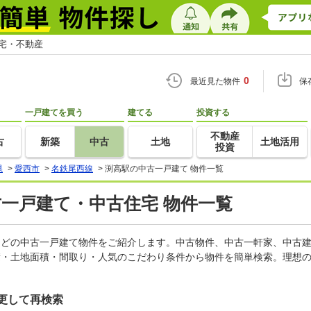
住宅・不動産
0
最近見た物件
保
一戸建てを買う
建てる
投資する
不動産
古
新築
中古
土地
土地活用
投資
県
>
愛西市
>
名鉄尾西線
>
渕高駅の中古一戸建て 物件一覧
古一戸建て・中古住宅 物件一覧
家などの中古一戸建て物件をご紹介します。中古物件、中古一軒家、中古
積・土地面積・間取り・人気のこだわり条件から物件を簡単検索。理想の
更して再検索