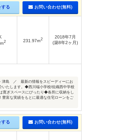
をする
お問い合わせ(無料)
K
2018年7月
2
231.97m
2
(築8年2ヶ月)
8m
 津島 ／ 最新の情報をスピーディーにお
介いたします。◆西川端小学校/佐織西中学校
ーは寛ぎスペースにぴったり◆各所に収納をし
！豊富な実績をもとに最適な住宅ローンをご
をする
お問い合わせ(無料)