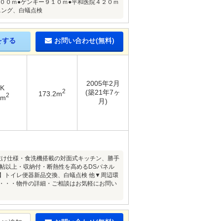
００ｍ●ゲンキー９１０ｍ●平和医院４２０ｍ
ニング、白蟻点検
をする
お問い合わせ(無料)
2005年2月
DK
2
(築21年7ヶ
173.2m
2
5m
月)
抜け仕様・食洗機搭載の対面式キッチン、勝手
6帖以上・収納付・断熱性を高めるDSパネル
他】トイレ便器新品交換、白蟻点検 他▼周辺環
━━・・・物件の詳細・ご相談はお気軽にお問い