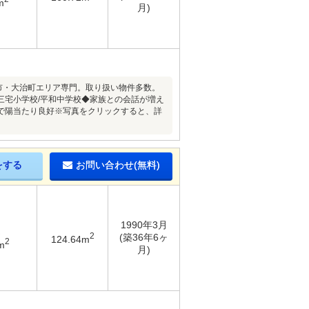
m
月)
ま市・大治町エリア専門。取り扱い物件多数。
三宅小学校/平和中学校◆家族との会話が増え
で陽当たり良好※写真をクリックすると、詳
をする
お問い合わせ(無料)
1990年3月
2
(築36年6ヶ
124.64m
2
m
月)