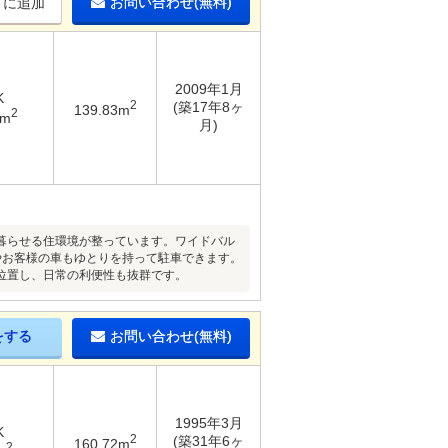
お問い合わせ(無料)
りに追加
2009年1月
K
2
(築17年8ヶ
139.83m
2
8m
月)
暮らせる住環境が整っています。ワイドバル
やお客様の車もゆとりを持って駐車できます。
位置し、日常の利便性も抜群です。
をする
お問い合わせ(無料)
1995年3月
K
2
(築31年6ヶ
160.72m
2