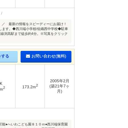
 ／ 最新の情報をスピーディーにお届け！
します。◆西川端小学校/佐織西中学校◆駐車
西線渕高駅まで徒歩約4分。※写真をクリック
をする
お問い合わせ(無料)
2005年2月
K
2
(築21年7ヶ
173.2m
2
5m
月)
可能●へいわこども園８１０ｍ●西川端保育園