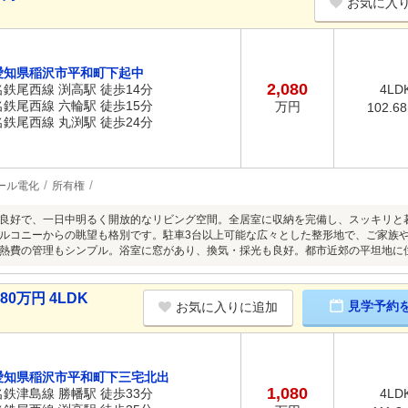
お気に入
愛知県稲沢市平和町下起中
2,080
名鉄尾西線 渕高駅 徒歩14分
4LD
名鉄尾西線 六輪駅 徒歩15分
万円
102.6
名鉄尾西線 丸渕駅 徒歩24分
ール電化
所有権
良好で、一日中明るく開放的なリビング空間。全居室に収納を完備し、スッキリと
ルコニーからの眺望も格別です。駐車3台以上可能な広々とした整形地で、ご家族
熱費の管理もシンプル。浴室に窓があり、換気・採光も良好。都市近郊の平坦地に
0万円 4LDK
見学予約
お気に入りに追加
愛知県稲沢市平和町下三宅北出
1,080
名鉄津島線 勝幡駅 徒歩33分
4LD