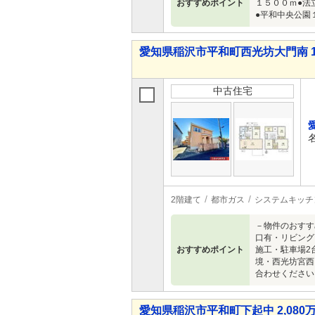
おすすめポイント
１５００ｍ●法
●平和中央公園
愛知県稲沢市平和町西光坊大門南 1,9
中古住宅
2階建て
都市ガス
システムキッチ
－物件のおすす
口有・リビング
おすすめポイント
施工・駐車場2
境・西光坊宮西
合わせください
愛知県稲沢市平和町下起中 2,080万