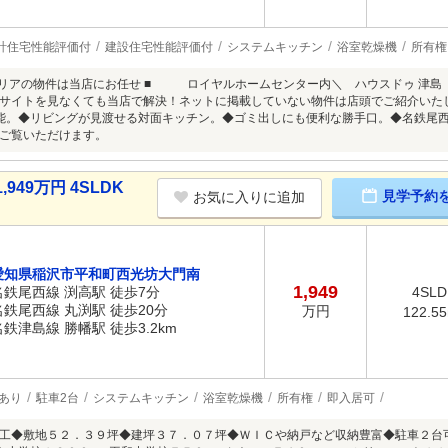
計住宅性能評価付
建設住宅性能評価付
システムキッチン
浴室乾燥機
所有権
エリアの物件は当店にお任せ ■ ロイヤルホームセンター内＼ ハウスドゥ 津島
サイトを見なくても当店で解決！ネットに掲載していない物件は店頭でご紹介いた
能。◆リビングが見渡せる対面キッチン。◆ゴミ出しにも便利な勝手口。◆名鉄尾
ご覧いただけます。
49万円 4SLDK
見学予約
お気に入りに追加
愛知県稲沢市平和町西光坊大門南
1,949
名鉄尾西線 渕高駅 徒歩7分
4SLD
名鉄尾西線 丸渕駅 徒歩20分
万円
122.5
名鉄津島線 勝幡駅 徒歩3.2km
あり
駐車2台
システムキッチン
浴室乾燥機
所有権
即入居可
工◆敷地５２．３９坪◆建坪３７．０７坪◆ＷＩＣや納戸など収納豊富◆駐車２台