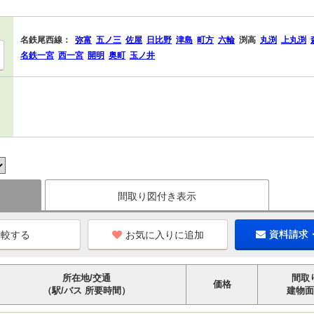
名鉄尾西線：
弥富
五ノ三
佐屋
日比野
津島
町方
六輪
渕高
丸渕
上丸渕
名鉄一宮
西一宮
開明
奥町
玉ノ井
間取り図付き表示
お気に入りに追加
資料請求
所在地/交通
間取
価格
（駅/バス 所要時間）
建物面