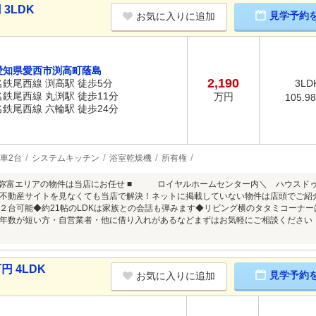
3LDK
見学予約
お気に入りに追加
愛知県愛西市渕高町蔭島
2,190
名鉄尾西線 渕高駅 徒歩5分
3LD
名鉄尾西線 丸渕駅 徒歩11分
万円
105.9
名鉄尾西線 六輪駅 徒歩24分
車2台
システムキッチン
浴室乾燥機
所有権
・弥富エリアの物件は当店にお任せ ■ ロイヤルホームセンター内＼ ハウスドゥ
不動産サイトを見なくても当店で解決！ネットに掲載していない物件は店頭でご紹
２台可能◆約21帖のLDKは家族との会話も弾みます◆リビング横のタタミコーナ
年数が短い方・自営業者・他に借り入れがあるなどまずはお気軽にご相談ください
円 4LDK
見学予約
お気に入りに追加