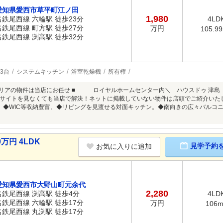
愛知県愛西市草平町江ノ田
1,980
名鉄尾西線 六輪駅 徒歩23分
4LD
名鉄尾西線 町方駅 徒歩27分
万円
105.9
名鉄尾西線 渕高駅 徒歩32分
3台
システムキッチン
浴室乾燥機
所有権
エリアの物件は当店にお任せ ■ ロイヤルホームセンター内＼ ハウスドゥ 津島
サイトを見なくても当店で解決！ネットに掲載していない物件は店頭でご紹介いた
。◆WIC等収納豊富。◆リビングを見渡せる対面キッチン。◆南向きの広々バルコ
万円 4LDK
見学予約
お気に入りに追加
愛知県愛西市大野山町元余代
2,280
名鉄尾西線 渕高駅 徒歩4分
4LD
名鉄尾西線 六輪駅 徒歩17分
万円
106
名鉄尾西線 丸渕駅 徒歩17分