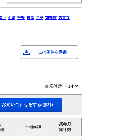
森上
山崎
玉野
萩原
二子
苅安賀
観音寺
この条件を保存
表示件数
・お問い合わせをする(無料)
り
築年月
土地面積
積
築年数