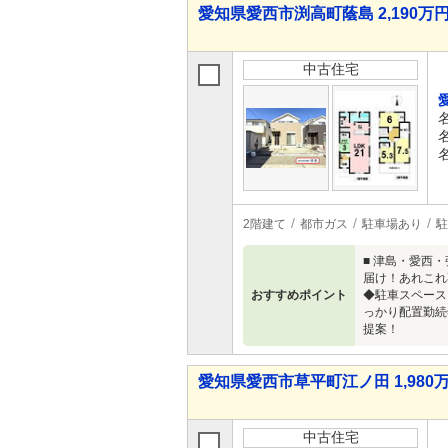
愛知県愛西市渕高町蔭島 2,190万円 
中古住宅
2階建て
都市ガス
駐車場あり
駐
■ 津島・愛西
届け！あれこれ
おすすめポイント
◆駐車スペース
っかり配置勤続
提案！
愛知県愛西市草平町江ノ田 1,980万
中古住宅