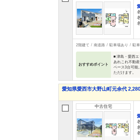
2階建て
南道路
駐車場あり
駐車
■ 津島・愛西
あれこれ不動産
おすすめポイント
ペース3台可能
ただけます。
愛知県愛西市大野山町元余代 2,280
中古住宅