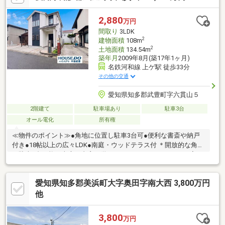
閑静な住宅街です。
2,880
万円
間取り
3LDK
2
建物面積
108m
2
土地面積
134.54m
築年月
2009年8月(築17年1ヶ月)
名鉄河和線 上ゲ駅 徒歩33分
その他の交通
愛知県知多郡武豊町字六貫山５
2階建て
駐車場あり
駐車3台
オール電化
所有権
≪物件のポイント≫●角地に位置し駐車3台可●便利な書斎や納戸
付き●18帖以上の広々LDK●南庭・ウッドテラス付 ＊開放的な角地
で駐車3台可能！南庭や書斎も備えたゆとりある4LDK+Sのお家で
す。 ≪周辺環境のポイント≫●緑丘小学校まで徒歩12分●薬局やコ
ンビニ徒歩5分●買い物施設が充実した環境 ＊薬局やコンビニが徒
愛知県知多郡美浜町大字奥田字南大西 3,800万円
歩5分圏内！商業施設が多く、毎日のお買い物に大変便利な環境で
す。
他
3,800
万円