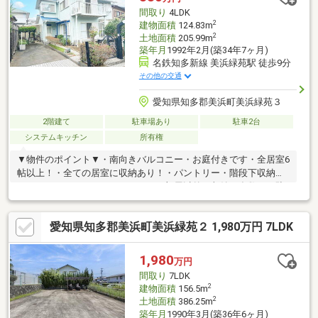
◆住宅ローンアドバイザーによる資金相談が可能です♪
間取り
4LDK
2
建物面積
124.83m
2
土地面積
205.99m
築年月
1992年2月(築34年7ヶ月)
名鉄知多新線 美浜緑苑駅 徒歩9分
その他の交通
愛知県知多郡美浜町美浜緑苑３
2階建て
駐車場あり
駐車2台
システムキッチン
所有権
▼物件のポイント▼・南向きバルコニー・お庭付きです・全居室6
帖以上！・全ての居室に収納あり！・パントリー・階段下収納・
ウォークインクローゼットなど お部屋以外の収納も多数！・駐
車場あり▼立地のポイント▼・南知多ビーチランド＆南知多おも
ちゃ王国まで車で8分・美浜町巡回バス「美浜緑苑中高公園」から
愛知県知多郡美浜町美浜緑苑２ 1,980万円 7LDK
徒歩6分・海が近いエリア・閑静な住宅街・周辺は公園が点在して
いる緑あふれるエリアです
1,980
万円
間取り
7LDK
2
建物面積
156.5m
2
土地面積
386.25m
築年月
1990年3月(築36年6ヶ月)