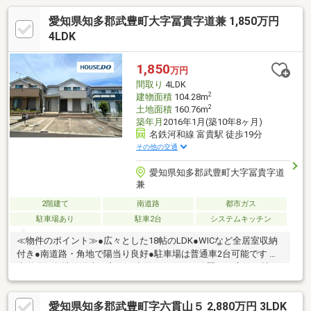
愛知県知多郡武豊町大字冨貴字道兼 1,850万円
4LDK
1,850
万円
間取り
4LDK
2
建物面積
104.28m
2
土地面積
160.76m
築年月
2016年1月(築10年8ヶ月)
名鉄河和線 富貴駅 徒歩19分
その他の交通
愛知県知多郡武豊町大字冨貴字道
兼
2階建て
南道路
都市ガス
駐車場あり
駐車2台
システムキッチン
≪物件のポイント≫●広々とした18帖のLDK●WICなど全居室収納
付き●南道路・角地で陽当り良好●駐車場は普通車2台可能です ＊
南道路の角地で陽当り良好！水回りがとても綺麗で、広々18帖の
LDKがある4LDKです。 ≪周辺環境のポイント≫●富貴保育園まで
徒歩3分●富貴小学校まで徒歩14分●高台にあり水害に強い立地 ＊
愛知県知多郡武豊町字六貫山５ 2,880万円 3LDK
保育園まで徒歩3分と子育てに安心！高台に位置する、落ち着いた