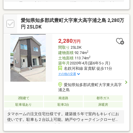
るい16畳LDKに家族が集い、5LDKの間取りで個人の時間も大切に
できます。 ≪周辺環境のポイント≫●ドラッグストア徒歩3分●コ
ンビニまで徒歩5分●小学校まで徒歩13分 ＊買い物施設が身近に充
愛知県知多郡武豊町大字東大高字浦之島 2,280万
実し、通学にも安心な平坦で落ち着いた住環境です。
円 2SLDK
2,280
万円
間取り
2SLDK
2
建物面積
92.74m
2
土地面積
113.74m
築年月
2020年4月(築6年5ヶ月)
名鉄河和線 富貴駅 徒歩11分
その他の交通
愛知県知多郡武豊町大字東大高字
浦之島
2階建て
南道路
都市ガス
駐車場あり
駐車2台
床暖房
タマホームの注文住宅仕様です。建築後５年で室内もキレイにお
使いです。駐車も２台以上可能。納戸やウォークインクローゼッ
トもあり、収納スペースが充実しています。