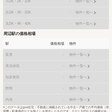
1LDK・2K・2DK
-
物件一覧へ
2LDK・3K・3DK
-
物件一覧へ
3LDK・4K・4DK
-
物件一覧へ
周辺駅の価格相場
駅
価格相場
物件
富貴
-
物件一覧へ
美浜緑苑
-
物件一覧へ
知多奥田
-
物件一覧へ
野間
-
物件一覧へ
内海
-
物件一覧へ
※このデータはgoo住宅・不動産に掲載されている中古一戸建ての平均価格（管
理費・駐車場代などを除く）を算出したものです。ただし5戸以上の掲載があ