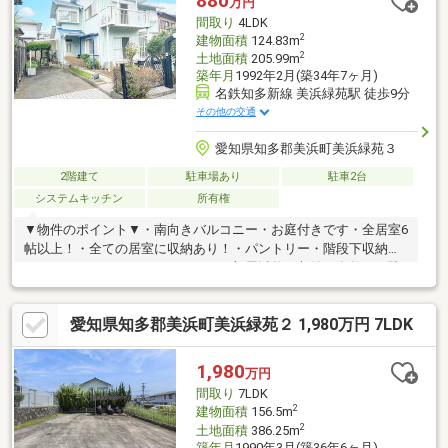
880
万円
◆住宅ローンアドバイザーによる資金相談が可能です♪
間取り
4LDK
2
建物面積
124.83m
2
土地面積
205.99m
築年月
1992年2月(築34年7ヶ月)
名鉄知多新線 美浜緑苑駅 徒歩9分
その他の交通
愛知県知多郡美浜町美浜緑苑３
2階建て
駐車場あり
駐車2台
システムキッチン
所有権
▼物件のポイント▼・南向きバルコニー・お庭付きです・全居室6
帖以上！・全ての居室に収納あり！・パントリー・階段下収納・
ウォークインクローゼットなど お部屋以外の収納も多数！・駐
車場あり▼立地のポイント▼・南知多ビーチランド＆南知多おも
ちゃ王国まで車で8分・美浜町巡回バス「美浜緑苑中高公園」から
愛知県知多郡美浜町美浜緑苑２ 1,980万円 7LDK
徒歩6分・海が近いエリア・閑静な住宅街・周辺は公園が点在して
いる緑あふれるエリアです
1,980
万円
間取り
7LDK
2
建物面積
156.5m
2
土地面積
386.25m
築年月
1990年3月(築36年6ヶ月)