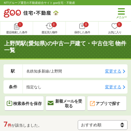
NTTグループ運営の不動産総合サイト goo住宅・不動産
1
0
0
0
最近検索した条件
最近見た物件
保存した条件
お気に入り
上野間駅(愛知県)の中古一戸建て・中古住宅 物件
一覧
駅
変更する
名鉄知多新線/上野間
条件
変更する
指定なし
新着メールを受
検索条件を保存
アプリで探す
取る
7
件
が該当しました。