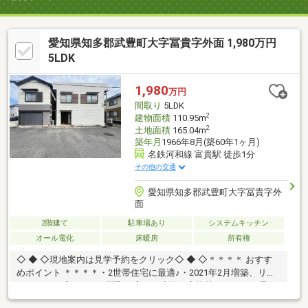
愛知県知多郡武豊町大字冨貴字外面 1,980万円
5LDK
1,980
万円
間取り
5LDK
2
建物面積
110.95m
2
土地面積
165.04m
築年月
1966年8月(築60年1ヶ月)
名鉄河和線 富貴駅 徒歩1分
その他の交通
愛知県知多郡武豊町大字冨貴字外
面
2階建て
駐車場あり
システムキッチン
オール電化
床暖房
所有権
◇ ◆ ◇現地案内は見学予約をクリック◇ ◆ ◇＊＊＊＊ おすす
めポイント ＊＊＊＊・2世帯住宅に最適♪・2021年2月増築、リノ
ベーション済み☆ （間取り変更、水回り交換等）・オール電
化・太陽光パネル、蓄電池・売電収入有・ガレージ有＊＊＊＊＊