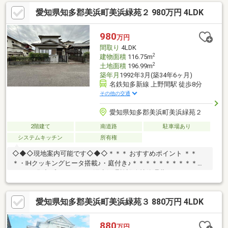
＊＊＊＊＊＊＊＊＊＊＊※増築部分未登記の為、登記簿面積と現
愛知県知多郡美浜町美浜緑苑２ 980万円 4LDK
況建物面積相違有※近隣月極駐車場空有（2台使用中継承可能） Ｍ
＆Ｋホームでは、◆お客様第一目線のスタッフが親身になってお
家探しのサポートを致します！！◆住宅ローンアドバイザーによ
980
万円
る資金相談が可能です♪
間取り
4LDK
2
建物面積
116.75m
2
土地面積
196.99m
築年月
1992年3月(築34年6ヶ月)
名鉄知多新線 上野間駅 徒歩8分
その他の交通
愛知県知多郡美浜町美浜緑苑２
2階建て
南道路
駐車場あり
システムキッチン
所有権
◇◆◇現地案内可能です◇◆◇＊＊＊ おすすめポイント ＊＊
＊・IHクッキングヒータ搭載♪・庭付き♪＊＊＊＊＊＊＊＊＊＊＊
＊＊＊※集中プロパンガス※汚水処理施設維持管理費：3 630円/月
(税込) 令和8年10月1日より汚水処理施設維持管理費が4 180円/
月(税込)に値上げ予定。ーーライフ・インフォメーションーー・
愛知県知多郡美浜町美浜緑苑３ 880万円 4LDK
上野間小学校（徒歩約19分）・野間学校（徒歩約51分）ーーーー
ーーーーーーーーーーーーー Ｍ＆Ｋホームでは、◆お客様第一目
線のスタッフが親身になってお家探しのサポートを致します！！
880
万円