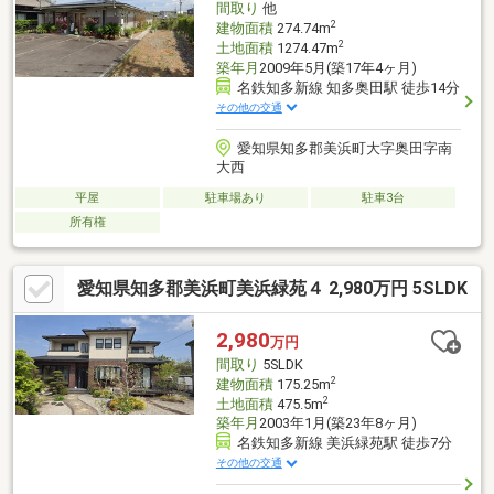
間取り
他
2
建物面積
274.74m
2
土地面積
1274.47m
築年月
2009年5月(築17年4ヶ月)
名鉄知多新線 知多奥田駅 徒歩14分
その他の交通
愛知県知多郡美浜町大字奥田字南
大西
平屋
駐車場あり
駐車3台
所有権
愛知県知多郡美浜町美浜緑苑４ 2,980万円 5SLDK
2,980
万円
間取り
5SLDK
2
建物面積
175.25m
2
土地面積
475.5m
築年月
2003年1月(築23年8ヶ月)
名鉄知多新線 美浜緑苑駅 徒歩7分
その他の交通