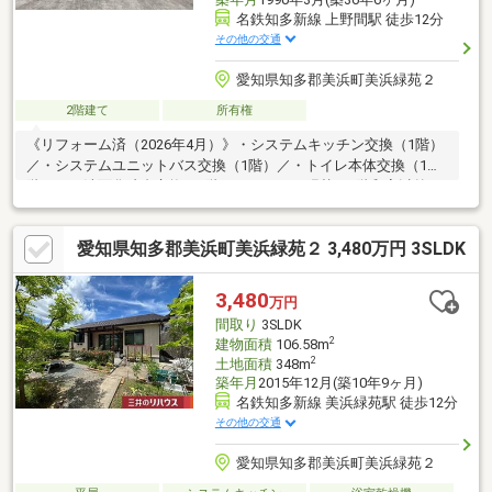
名鉄知多新線 上野間駅 徒歩12分
その他の交通
愛知県知多郡美浜町美浜緑苑２
2階建て
所有権
《リフォーム済（2026年4月）》・システムキッチン交換（1階）
／・システムユニットバス交換（1階）／・トイレ本体交換（1
階）／・洗面化粧台交換（1階）／・クロス張替（1階和室以外）
／・クッションフロア張替（1階トイレ・洗面）／・フロアタイル
上貼（LDK)／・畳表替え（和室）／・屋根一部補修工事／《周辺
愛知県知多郡美浜町美浜緑苑２ 3,480万円 3SLDK
環境》・名鉄知多新線「美浜縁苑」駅：徒歩14分・前田医院：約
1.4km（徒歩18分）・上野間保育所：約440ｍ（徒歩6分）・上野
間郵便局：約860ｍ（徒歩11分）・上野間小学校：約1.6km（徒歩
3,480
万円
20分）・セブンイレブン南知多美浜町上野間店：約1.3km（徒歩
間取り
3SLDK
17分）
2
建物面積
106.58m
2
土地面積
348m
築年月
2015年12月(築10年9ヶ月)
名鉄知多新線 美浜緑苑駅 徒歩12分
その他の交通
愛知県知多郡美浜町美浜緑苑２