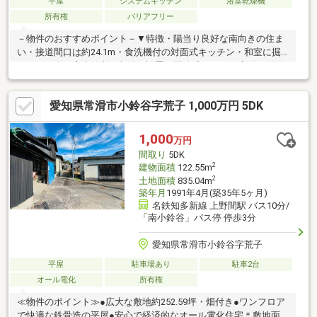
平屋
システムキッチン
浴室乾燥機
所有権
バリアフリー
－物件のおすすめポイント－▼特徴・陽当り良好な南向きの住ま
い・接道間口は約24.1m・食洗機付の対面式キッチン・和室に掘
りごたつ有・室内随所に収納を設置・開放感のあるお庭付・並列2
台駐車可能(車種による)▼設備・浴室乾燥機・ビルドインエアコ
ン(リビング)※汚水処理施設利用保証金:300000円(預託済)※汚水処
愛知県常滑市小鈴谷字荒子 1,000万円 5DK
理施設維持管理費:月額3630円(税込)／2026年10月1日より月額
4180円(税込)に値上げ予定※地区計画により容積率は100％に制限
■ ご希望の住まい探しをお手伝いします ━━━━━・・・物件の
1,000
万円
詳細・ご相談はお気軽にお問い合わせください。
間取り
5DK
2
建物面積
122.55m
2
土地面積
835.04m
築年月
1991年4月(築35年5ヶ月)
名鉄知多新線 上野間駅 バス10分/
「南小鈴谷」バス停 停歩3分
愛知県常滑市小鈴谷字荒子
平屋
駐車場あり
駐車2台
オール電化
所有権
≪物件のポイント≫●広大な敷地約252.59坪・畑付き●ワンフロア
で快適な鉄骨造の平屋●安心で経済的なオール電化住宅＊敷地面