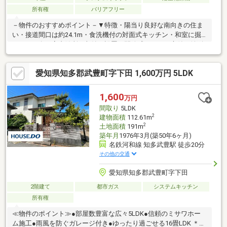
所有権
バリアフリー
－物件のおすすめポイント－▼特徴・陽当り良好な南向きの住ま
い・接道間口は約24.1m・食洗機付の対面式キッチン・和室に掘
りごたつ有・室内随所に収納を設置・開放感のあるお庭付・並列2
台駐車可能(車種による)▼設備・浴室乾燥機・ビルドインエアコ
ン(リビング)※汚水処理施設利用保証金:300000円(預託済)※汚水処
愛知県知多郡武豊町字下田 1,600万円 5LDK
理施設維持管理費:月額3630円(税込)／2026年10月1日より月額
4180円(税込)に値上げ予定※地区計画により容積率は100％に制限
■ ご希望の住まい探しをお手伝いします ━━━━━・・・物件の
1,600
万円
詳細・ご相談はお気軽にお問い合わせください。
間取り
5LDK
2
建物面積
112.61m
2
土地面積
191m
築年月
1976年3月(築50年6ヶ月)
名鉄河和線 知多武豊駅 徒歩20分
その他の交通
愛知県知多郡武豊町字下田
2階建て
都市ガス
システムキッチン
所有権
≪物件のポイント≫●部屋数豊富な広々5LDK●信頼のミサワホー
ム施工●雨風を防ぐガレージ付き●ゆったり過ごせる16畳LDK ＊明