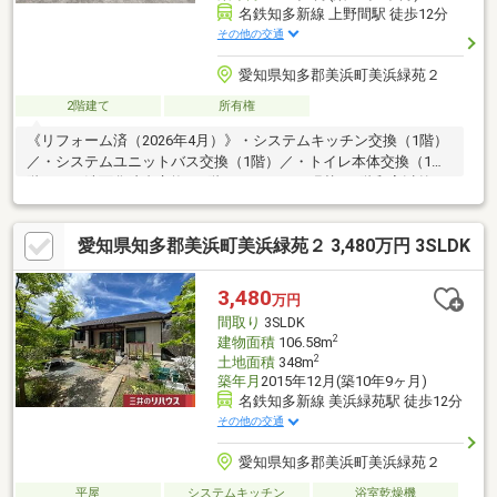
名鉄知多新線 上野間駅 徒歩12分
その他の交通
愛知県知多郡美浜町美浜緑苑２
2階建て
所有権
《リフォーム済（2026年4月）》・システムキッチン交換（1階）
／・システムユニットバス交換（1階）／・トイレ本体交換（1
階）／・洗面化粧台交換（1階）／・クロス張替（1階和室以外）
／・クッションフロア張替（1階トイレ・洗面）／・フロアタイル
上貼（LDK)／・畳表替え（和室）／・屋根一部補修工事／《周辺
愛知県知多郡美浜町美浜緑苑２ 3,480万円 3SLDK
環境》・名鉄知多新線「美浜縁苑」駅：徒歩14分・前田医院：約
1.4km（徒歩18分）・上野間保育所：約440ｍ（徒歩6分）・上野
間郵便局：約860ｍ（徒歩11分）・上野間小学校：約1.6km（徒歩
3,480
万円
20分）・セブンイレブン南知多美浜町上野間店：約1.3km（徒歩
間取り
3SLDK
17分）
2
建物面積
106.58m
2
土地面積
348m
築年月
2015年12月(築10年9ヶ月)
名鉄知多新線 美浜緑苑駅 徒歩12分
その他の交通
愛知県知多郡美浜町美浜緑苑２
平屋
システムキッチン
浴室乾燥機