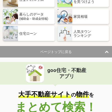
を見つけよう
暮らしのデータ
家賃相場
(補助金・助成金情報)
人気タウン
住宅ローン
ランキング
ページトップに戻る
goo住宅・不動産
アプリ
大手不動産サイト
物件
の
を
まとめて検索！