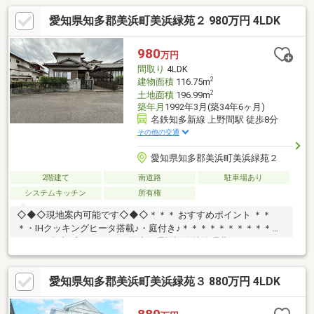
愛知県知多郡美浜町美浜緑苑２ 980万円 4LDK
980
万円
間取り
4LDK
2
建物面積
116.75m
2
土地面積
196.99m
築年月
1992年3月(築34年6ヶ月)
名鉄知多新線 上野間駅 徒歩8分
その他の交通
愛知県知多郡美浜町美浜緑苑２
2階建て
南道路
駐車場あり
システムキッチン
所有権
◇◆◇現地案内可能です◇◆◇＊＊＊ おすすめポイント ＊＊
＊・IHクッキングヒータ搭載♪・庭付き♪＊＊＊＊＊＊＊＊＊＊＊
＊＊＊※集中プロパンガス※汚水処理施設維持管理費：3 630円/月
(税込) 令和8年10月1日より汚水処理施設維持管理費が4 180円/
月(税込)に値上げ予定。ーーライフ・インフォメーションーー・
愛知県知多郡美浜町美浜緑苑３ 880万円 4LDK
上野間小学校（徒歩約19分）・野間学校（徒歩約51分）ーーーー
ーーーーーーーーーーーーー Ｍ＆Ｋホームでは、◆お客様第一目
線のスタッフが親身になってお家探しのサポートを致します！！