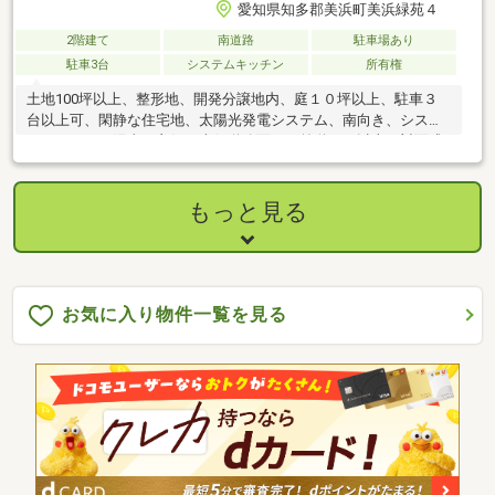
愛知県知多郡美浜町美浜緑苑４
2階建て
南道路
駐車場あり
駐車3台
システムキッチン
所有権
土地100坪以上、整形地、開発分譲地内、庭１０坪以上、駐車３
台以上可、閑静な住宅地、太陽光発電システム、南向き、システ
ムキッチン、陽当り良好、南側道路面す、前道６ｍ以上、対面式
キッチン、浴室１坪以上、２階建、南庭、緑豊かな住宅地、高台
に立地、平坦地
もっと見る
お気に入り物件一覧を見る