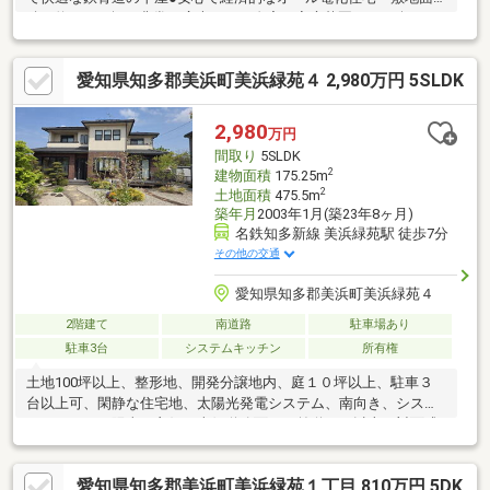
積は約252.59坪と非常に広大で、ご自宅で家庭菜園などが楽しめ
る畑も含まれています。建物は階段の上り下りがなく、ワンフロ
アで快適に暮らせる鉄骨造の平屋（1階建）です。オール電化仕様
愛知県知多郡美浜町美浜緑苑４ 2,980万円 5SLDK
のため、火の元も安心で快適な5DKのお住まいです。≪周辺環境
のポイント≫●南小鈴谷バス停まで徒歩3分●緑豊かで閑静な住宅
街●陽当り・通風良好な平坦地＊最寄りの「南小鈴谷」バス停ま
2,980
万円
で徒歩3分と毎日の移動に便利な立地です。周辺は交通量が少なめ
間取り
5SLDK
で緑豊かな閑静な住宅街♪
2
建物面積
175.25m
2
土地面積
475.5m
築年月
2003年1月(築23年8ヶ月)
名鉄知多新線 美浜緑苑駅 徒歩7分
その他の交通
愛知県知多郡美浜町美浜緑苑４
2階建て
南道路
駐車場あり
駐車3台
システムキッチン
所有権
土地100坪以上、整形地、開発分譲地内、庭１０坪以上、駐車３
台以上可、閑静な住宅地、太陽光発電システム、南向き、システ
ムキッチン、陽当り良好、南側道路面す、前道６ｍ以上、対面式
キッチン、浴室１坪以上、２階建、南庭、緑豊かな住宅地、高台
に立地、平坦地
愛知県知多郡美浜町美浜緑苑１丁目 810万円 5DK