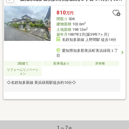
810
万円
間取り
5DK
2
建物面積
102.6m
2
土地面積
198.12m
築年月
1987年2月(築39年7ヶ月)
名鉄知多新線 上野間駅 徒歩14分
愛知県知多郡美浜町美浜緑苑１丁
目
2階建て
駐車場あり
所有権
リフォームリノベーシ
ョン
◇名鉄知多新線 美浜緑苑駅徒歩約10分◇
1～7
件