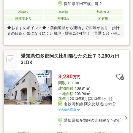
愛知県半田市横川町２
2階建て
南道路
都市ガス
駐車場あり
駐車2台
所有権
◆おすすめポイント◆・前面道路から建物まで距離があり、歩行
者の目線が気になりにくい敷地・駐車2台可能！（普通１台・軽１
台）◆リフォームのご相談も承ります◆探し始めの方も大歓迎♪
住宅ローンや事前に知って頂きたい物件情報などお伝えさせてい
ただきます♪■「見るだけなんだけど…」OKです！■ここが大事！
愛知県知多郡阿久比町陽なたの丘７ 3,280万円
周辺施設、ハザードマップ情報を「物件レポート」にしてお渡し
致します■希望にあう物件がないなどもご相談ください■他の物件
3LDK
と併せてご案内可能です（他社掲載の物件も）
3,280
万円
間取り
3LDK
2
建物面積
108.81m
2
土地面積
203.96m
築年月
2013年8月(築13年1ヶ月)
名鉄河和線 阿久比駅 徒歩32分
その他の交通
愛知県知多郡阿久比町陽なたの丘
７