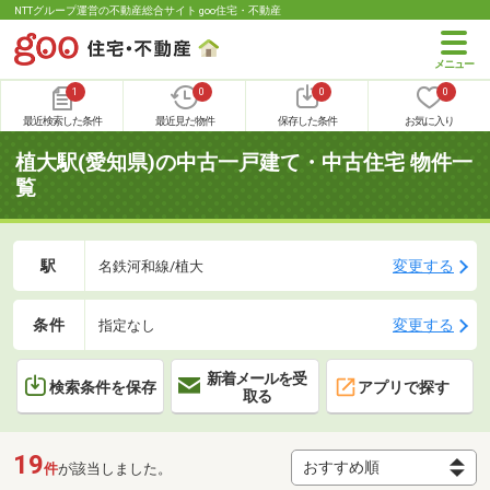
NTTグループ運営の不動産総合サイト goo住宅・不動産
1
0
0
0
最近検索した条件
最近見た物件
保存した条件
お気に入り
植大駅(愛知県)の中古一戸建て・中古住宅 物件一
覧
駅
変更する
名鉄河和線/植大
条件
変更する
指定なし
新着メールを受
検索条件を保存
アプリで探す
取る
19
件
が該当しました。