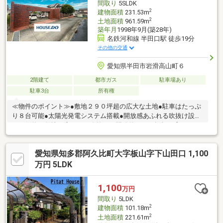
間取り
5SLDK
2
建物面積
231.53m
2
土地面積
961.59m
築年月
1998年9月(築28年)
名鉄河和線 半田口駅 徒歩19分
その他の交通
愛知県半田市岩滑高山町６
2階建て
都市ガス
駐車場あり
駐車3台
所有権
≪物件のポイント≫●敷地２９０坪超の広大な土地●駐車はたっぷ
り８台可能●太陽光発電システム搭載●開放感あふれる吹抜け設計
＊圧倒的な敷地の広さと、吹抜けが開放的な７０坪超の広々５Ｌ
ＤＫです。 ≪周辺環境のポイント≫●岩滑小学校まで徒歩５分●ス
ーパーまで徒歩７分●陽当たり通風良好な角地 ＊小学校まで徒歩
愛知県知多郡阿久比町大字板山字下山田口 1,100
５分で安心。スーパーも徒歩７分で生活しやすい環境です。
万円 5LDK
1,100
万円
間取り
5LDK
2
建物面積
101.18m
2
土地面積
221.61m