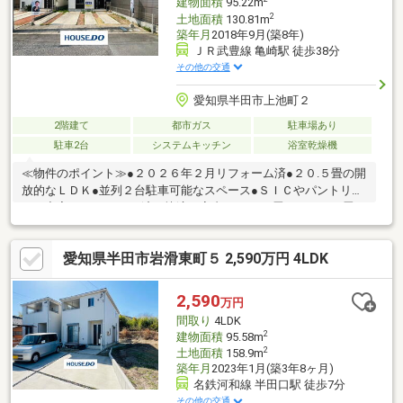
建物面積
95.22m
2
土地面積
130.81m
築年月
2018年9月(築8年)
ＪＲ武豊線 亀崎駅 徒歩38分
その他の交通
愛知県半田市上池町２
2階建て
都市ガス
駐車場あり
駐車2台
システムキッチン
浴室乾燥機
≪物件のポイント≫●２０２６年２月リフォーム済●２０.５畳の開
放的なＬＤＫ●並列２台駐車可能なスペース●ＳＩＣやパントリー
など充実 ＊リフォーム済の快適な室内。２０.５畳のＬＤＫや畳コ
ーナーが魅力です。 ≪周辺環境のポイント≫●緑豊かで閑静な落
ち着いた街●周辺の交通量が少なめで安心●横川小学校まで徒歩１
愛知県半田市岩滑東町５ 2,590万円 4LDK
５分 ＊交通量が少なく静かな住環境。緑豊かでおだやかに暮らせ
るエリアです。
2,590
万円
間取り
4LDK
2
建物面積
95.58m
2
土地面積
158.9m
築年月
2023年1月(築3年8ヶ月)
名鉄河和線 半田口駅 徒歩7分
その他の交通