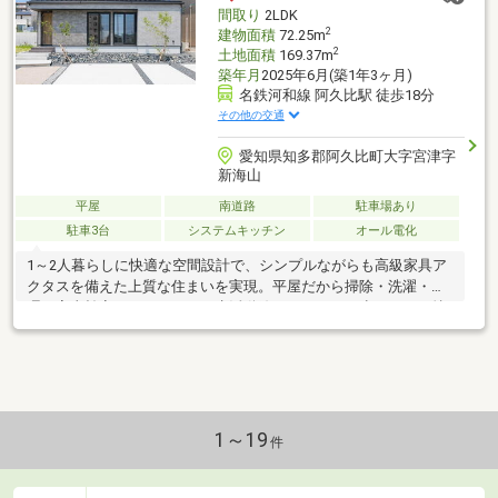
間取り
2LDK
2
建物面積
72.25m
2
土地面積
169.37m
築年月
2025年6月(築1年3ヶ月)
名鉄河和線 阿久比駅 徒歩18分
その他の交通
愛知県知多郡阿久比町大字宮津字
新海山
平屋
南道路
駐車場あり
駐車3台
システムキッチン
オール電化
1～2人暮らしに快適な空間設計で、シンプルながらも高級家具ア
クタスを備えた上質な住まいを実現。平屋だから掃除・洗濯・料
理の家事効率がとてもよく、生活動線のストレスが少ないのが特
長です。またワンフロアのため、エネルギーコストを抑えられま
す。高気密・高断熱仕様で、エアコン1台でも家全体を快適な温度
に保ち、一年中快適な暮らしを提供します。駐車場は4台分確保し
ており、来客時も安心のゆとりある暮らしを叶えます。コンパク
トながらも、「高級感」と「快適性」の両立させた自慢の平屋。
■「名鉄名古屋」駅まで徒歩＋特急で46分。
1～19
件