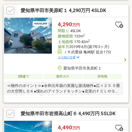
比駅まで徒歩１５分の立地●東部小学校まで徒歩１１分●道路幅６
愛知県半田市美原町１ 4,290万円 4SLDK
ｍで車の運転もスムーズ ＊駅徒歩圏内で通勤通学に便利。道幅も
広く、お子様の通学も安心な好環境です。
4,290
万円
間取り
4SLDK
2
建物面積
132m
2
土地面積
170.42m
築年月
2019年6月(築7年3ヶ月)
ＪＲ武豊線 亀崎駅 徒歩17分
その他の交通
愛知県半田市美原町１
2階建て
都市ガス
所有権
≪物件のポイント≫●令和元年築の美麗な築浅物件●広々２５.５畳
の大空間ＬＤＫ●憧れのアイランドキッチン●充実のＦＣＬやＳＣ
Ｌを完備 ＊２５.５畳の広々ＬＤＫと充実の収納で、ゆとりある美
しい暮らしを愉しめます。 ≪周辺環境のポイント≫●横川小学校
まで徒歩８分の安心●乙川中学校まで徒歩７分の近さ●スーパーや
愛知県半田市岩滑高山町６ 4,490万円 5SLDK
薬局が近く生活便利 ＊小中学校が徒歩８分以内で通学安心。公園
や薬局も近く、子育てに優しい静かな街です。
4,490
万円