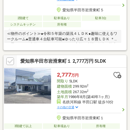
愛知県半田市岩滑東町５
2階建て
駐車場あり
駐車3台
システムキッチン
所有権
≪物件のポイント≫●令和５年築の築浅４ＬＤＫ●趣味に使えるワ
ークルーム●普通車４台駐車可能●ゆったり広々１８畳ＬＤＫ ＊１
８畳ＬＤＫや専用ワークルームがあり、家族の時間も仕事も快適
です。 ≪周辺環境のポイント≫●半田口駅まで徒歩５分●半田中学
校まで徒歩４分●落ち着きある閑静な住宅街 ＊駅まで徒歩５分と
愛知県半田市岩滑東町１ 2,777万円 5LDK
通勤に便利で、中学校も徒歩４分と毎日の通学が安心です。
2,777
万円
間取り
5LDK
2
建物面積
299.92m
2
土地面積
267.32m
築年月
1986年8月(築40年1ヶ月)
名鉄河和線 半田口駅 徒歩10分
その他の交通
愛知県半田市岩滑東町１
3階建て以上
駐車場あり
所有権