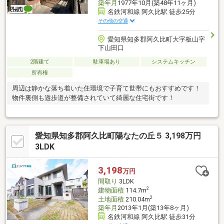
築年月
1977年10月(築48年11ヶ月)
名鉄河和線 阿久比駅 徒歩25分
その他の交通
愛知県知多郡阿久比町大字板山字
下山田口
2階建て
駐車場あり
システムキッチン
所有権
周辺は静かな落ち着いた住環境で子育て世帯にもおすすめです！
物件裏側も遊歩道が整備されていて綺麗な住宅街です！
愛知県知多郡阿久比町陽なたの丘５ 3,198万円
3LDK
3,198
万円
間取り
3LDK
2
建物面積
114.7m
2
土地面積
210.04m
築年月
2013年1月(築13年8ヶ月)
名鉄河和線 阿久比駅 徒歩31分