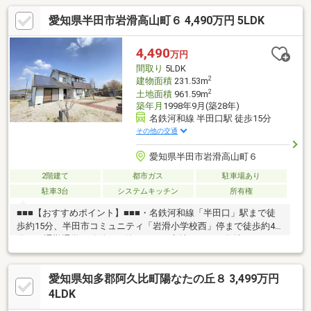
愛知県半田市岩滑高山町６ 4,490万円 5LDK
4,490
万円
間取り
5LDK
2
建物面積
231.53m
2
土地面積
961.59m
築年月
1998年9月(築28年)
名鉄河和線 半田口駅 徒歩15分
その他の交通
愛知県半田市岩滑高山町６
2階建て
都市ガス
駐車場あり
駐車3台
システムキッチン
所有権
■■■【おすすめポイント】■■■・名鉄河和線「半田口」駅まで徒
歩約15分、半田市コミュニティ「岩滑小学校西」停まで徒歩約4
分で、通勤通学や移動にも使いやすい立地です。・敷地はゆとり
のある広さがあり、建物も約70坪と大きめのため、家族でのびの
び暮らしやすい住まいです・太陽光発電設備付きで、日常の暮ら
愛知県知多郡阿久比町陽なたの丘８ 3,499万円
しに取り入れやすい仕様です。・広い庭付きで、外での過ごし方
や家庭菜園など、さまざまな使い方がしやすい点も魅力です。・
4LDK
駐車は6台以上可能。カーポートもあり、複数台お持ちのご家庭に