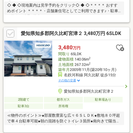
◇ ◆ ◇現地案内は見学予約をクリック◇ ◆ ◇＊＊＊＊ おすす
めポイント ＊＊＊＊・店舗兼住宅としてご利用できます♪・駐車
可能☆・鉄骨3階建て♪＊＊＊＊＊＊＊＊＊＊＊＊＊＊＊＊ ーー
ライフ・インフォメーションーー・岩滑小学校（徒歩約20分）・
半田中学校（徒歩約10分）ーーーーーーーーーーーーーーーーー
愛知県知多郡阿久比町宮津２ 3,480万円 6SLDK
未公開物件も多数あり！資料請求だけでもOK！Ｍ＆Ｋホームで
は、◆お客様第一目線のスタッフが親身になってお家探しのサポ
ートを致します！！◆住宅ローンアドバイザーによる資金相談が
3,480
万円
可能です♪お問合せ・ご案内はお気軽にご相談ください！！
間取り
6SLDK
2
建物面積
140.06m
2
土地面積
267.32m
築年月
2005年11月(築20年10ヶ月)
名鉄河和線 阿久比駅 徒歩15分
その他の交通
愛知県知多郡阿久比町宮津２
2階建て
都市ガス
駐車場あり
駐車3台
所有権
≪物件のポイント≫●部屋数豊富な広々６ＳＬＤＫ●敷地８０坪超
で車４台駐車可能●朝の混雑を防ぐトイレ３箇所●南向きで陽当た
り良好な広いお庭 ＊南向きの明るいお庭と６ＳＬＤＫのゆとり
で、家族がのびのび暮らせます。 ≪周辺環境のポイント≫●阿久