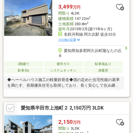
も対応しやすいです。・WIC、収納、屋根裏収納など、収納スペ
3,499
万円
ースがしっかり確保されており、物が多くても安心です。
間取り
4LDK
2
建物面積
147.22m
2
土地面積
283.8m
築年月
2015年3月(築11年6ヶ月)
名鉄河和線 阿久比駅 徒歩32分
その他の交通
愛知県知多郡阿久比町陽なたの丘
８
2階建て
都市ガス
駐車場あり
駐車3台
システムキッチン
床暖房
◆ヘーベルハウス施工の軽量鉄骨造◆国の定めた住宅性能の基準
を満たす、長期優良住宅も取得しており、長く安心して住み継げ
る、将来を見据えた資産としてのお住まいです♪◆4LDK+納戸2室
+書斎+WIC◆建物面積147平米の収納豊富なお家です♪全居室収納
に加え、納戸やWICも完備！大家族でも安心の収納力です！◆
愛知県半田市上池町２ 2,150万円 3LDK
広々80坪以上の土地◆ガーデニングや家庭菜園も楽しめる、ゆと
りのある広さです！◆南側庭有！陽当り良好◆広々とした南側の
お庭では、お洗濯物干しのスペースや、お子様の遊び場等、多用
2,150
万円
途にお使いいただけます♪◆北西角地◆開放感があり、採光・通
間取り
3LDK
風良好です！
2