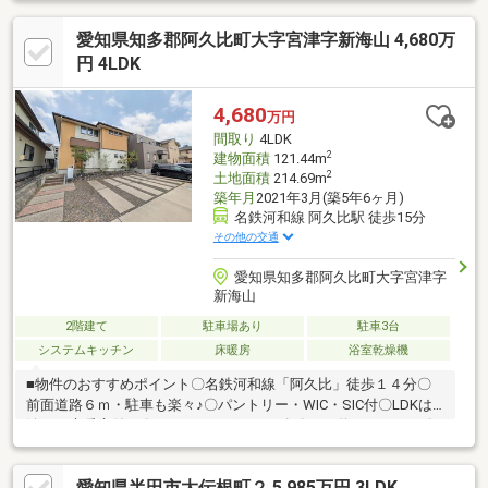
徒歩7分●スギ薬局まで徒歩14分 ＊緑豊かな閑静な住宅街。公園や
愛知県知多郡阿久比町大字宮津字新海山 4,680万
薬局も徒歩圏内で落ち着いた生活環境です。
円 4LDK
4,680
万円
間取り
4LDK
2
建物面積
121.44m
2
土地面積
214.69m
築年月
2021年3月(築5年6ヶ月)
名鉄河和線 阿久比駅 徒歩15分
その他の交通
愛知県知多郡阿久比町大字宮津字
新海山
2階建て
駐車場あり
駐車3台
システムキッチン
床暖房
浴室乾燥機
■物件のおすすめポイント〇名鉄河和線「阿久比」徒歩１４分〇
前面道路６ｍ・駐車も楽々♪〇パントリー・WIC・SIC付〇LDKは
嬉しい床暖房付き〇トレーニングルーム有〇月々約１３万円～〇
乾燥機の乾太くん付き■ずっと長くあなたの生活にプラスの価値
を〇大切な家族に確かな安全 ■住宅ローンの相談も承っており
愛知県半田市大伝根町２ 5,985万円 3LDK
ます。お客様に合わせたご提案をさせて頂きます〇転職したばか