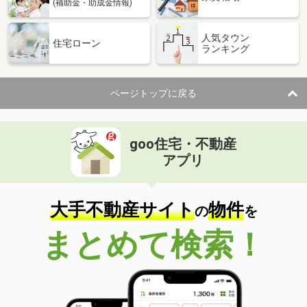
(補助金・助成金情報)
人気タウン
住宅ローン
ランキング
ページトップに戻る
goo住宅・不動産
アプリ
大手不動産サイト
物件
の
を
まとめて検索！