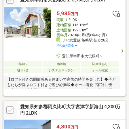
りの方OK！車のローンがある方OK！個人事業主の方OK！外国籍
の方OK！持ち家から住み替えの方OK！お問い合わせはエーシー
5,985
万円
ホームまで♪０５６９-５８-３７５５
間取り
3LDK
2
建物面積
116.12m
2
土地面積
199.51m
築年月
2020年3月(築6年6ヶ月)
ＪＲ武豊線 亀崎駅 徒歩28分
その他の交通
愛知県半田市大伝根町２
2階建て
南道路
駐車場あり
駐車2台
システムキッチン
オール電化
【ロフト付きの開放感ある住まいで家族の時間を楽しむ】◆子ど
もたちが喜ぶロフト付きで遊び心満載◆オール電化で家計に優し
い安心の生活◆屋内にも屋外にもあるテラスは非日常的な時間の
使い方が可能＜設備＞■ミストサウナ付きバスルームで、一日の
疲れを癒すリラクゼーション空間■オール電化の設備で、エコで
愛知県知多郡阿久比町大字宮津字新海山 4,300万
安全な暮らしを実現■南向きバルコニーで、たっぷりの日差しを
取り入れた明るい室内環境＜間取り＞■25帖の広々としたLDKで、
円 2LDK
家族全員がゆったりとくつろげる空間■対面キッチンで、家族と
会話を楽しみながら料理ができる■和室のあるリビングで、心地
4,300
万円
よいリラックスタイムを提供