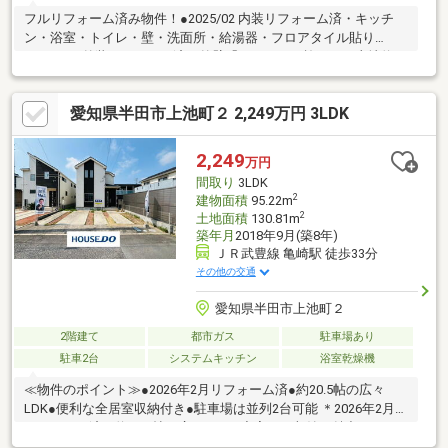
フルリフォーム済み物件！●2025/02 内装リフォーム済・キッチ
ン・浴室・トイレ・壁・洗面所・給湯器・フロアタイル貼り
●2025/02 外装リフォーム済・外壁「パナホーム施工」の土地約67
坪、建物約33坪の軽量鉄骨造4SLDK！瑕疵保険付き（住宅あんし
ん保証による建物状況調査済み）◇情報と現況が相違する場合
愛知県半田市上池町２ 2,249万円 3LDK
は、現況優先とします。
2,249
万円
間取り
3LDK
2
建物面積
95.22m
2
土地面積
130.81m
築年月
2018年9月(築8年)
ＪＲ武豊線 亀崎駅 徒歩33分
その他の交通
愛知県半田市上池町２
2階建て
都市ガス
駐車場あり
駐車2台
システムキッチン
浴室乾燥機
≪物件のポイント≫●2026年2月リフォーム済●約20.5帖の広々
LDK●便利な全居室収納付き●駐車場は並列2台可能 ＊2026年2月に
リフォーム済！約20.5帖の広々LDKと充実した収納が魅力です。
≪周辺環境のポイント≫●閑静で緑豊かな住宅地●上池北公園まで