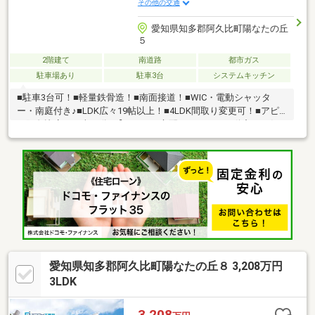
その他の交通
愛知県知多郡阿久比町陽なたの丘
５
2階建て
南道路
都市ガス
駐車場あり
駐車3台
システムキッチン
■駐車3台可！■軽量鉄骨造！■南面接道！■WIC・電動シャッタ
ー・南庭付き♪■LDK広々19帖以上！■4LDK間取り変更可！■アピ
タ阿久比店まで車10分♪【こんなご心配、エフアイ不動産にお任
せください！】●お得に購入するにはどうしたらいいの？●住宅ロ
ーン減税や、特別給付金・補助金などはいくらもらえるの？●自
己資金0円、転職したて、などローンにご不安がある方はご相談下
さい！●将来のライフシミュレーションをしてみたい！●近隣にど
んな人が住んでいるか気になる！他にもどんなことでもお気軽に
お問合せ下さい♪
愛知県知多郡阿久比町陽なたの丘８ 3,208万円
3LDK
3,208