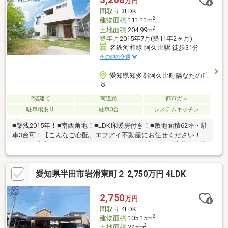
万円
間取り
3LDK
2
建物面積
111.11m
2
土地面積
204.99m
築年月
2015年7月(築11年2ヶ月)
名鉄河和線 阿久比駅 徒歩31分
その他の交通
愛知県知多郡阿久比町陽なたの丘
８
2階建て
南道路
都市ガス
駐車場あり
駐車3台
システムキッチン
■築浅2015年！■南西角地！■LDK床暖房付き！■敷地面積62坪・駐
車3台可！【こんなご心配、エフアイ不動産にお任せください！】
●お得に購入するにはどうしたらいいの？●住宅ローン減税や、特
別給付金・補助金などはいくらもらえるの？●自己資金0円、転職
したて、などローンにご不安がある方はご相談下さい！●近隣に
愛知県半田市岩滑東町２ 2,750万円 4LDK
どんな人が住んでいるか気になる！他にもどんなことでもお気軽
にお問合せ下さい♪
2,750
万円
間取り
4LDK
2
建物面積
105.15m
2
土地面積
245m