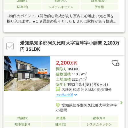
2階建て
都市ガス
駐車場あり
駐車3台
システムキッチン
所有権
--物件のポイント--●開放的な吹抜があり室内に心地よい光と風を
採り入れます。●１９畳超の広々としたＬＤＫは家族が集う快適
な空間です。●パントリーやＷＩＣ、ＳＣなど暮らしを彩る収納
が充実。●将来のライフスタイルに合わせて３ＬＤＫから４ＬＤ
Ｋに変更可能です。--周辺環境のポイント--・緑豊かな住宅地で周
愛知県知多郡阿久比町大字宮津字小廻間 2,200万
辺の交通量も少なめな落ち着いた環境。・陽なたの丘東公園まで
徒歩２分とお子様の遊び場にも最適。・宮津保育園が徒歩１１分
円 3SLDK
の距離にあり毎日の送り迎えも安心。
2,200
万円
間取り
3SLDK
2
建物面積
110.39m
2
土地面積
222.71m
築年月
1992年3月(築34年6ヶ月)
名鉄河和線 阿久比駅 徒歩18分
その他の交通
愛知県知多郡阿久比町大字宮津字
小廻間
2階建て
南道路
都市ガス
駐車場あり
駐車2台
システムキッチン