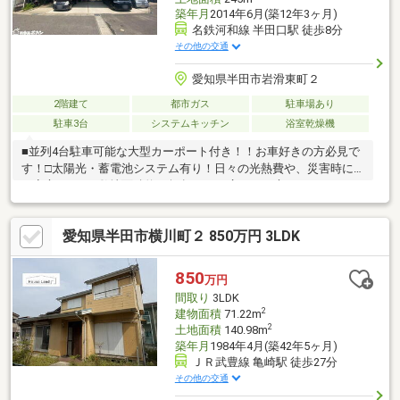
築年月
2014年6月(築12年3ヶ月)
名鉄河和線 半田口駅 徒歩8分
その他の交通
愛知県半田市岩滑東町２
2階建て
都市ガス
駐車場あり
駐車3台
システムキッチン
浴室乾燥機
■並列4台駐車可能な大型カーポート付き！！お車好きの方必見で
す！□太陽光・蓄電池システム有り！日々の光熱費や、災害時に
も安心です！■敷地面積約70坪超え！！広々なお庭にはウッドテ
ラス付き！□閑静な住宅街に位置しており、落ち着いた環境でご
生活頂けます！＊＊ライフインフォメーション＊＊■名鉄河和線
愛知県半田市横川町２ 850万円 3LDK
「半田口」駅…徒歩約8分□岩滑小学校…徒歩約18分■半田中学校…
徒歩約12分□ スギ薬局岩滑店…徒歩約6分■ローソン阿久比植大店…
徒歩約11分物件の詳細はもちろん、住宅ローンなどのご相談も承
850
万円
ります！まずはお気軽にお問い合わせください♪
間取り
3LDK
2
建物面積
71.22m
2
土地面積
140.98m
築年月
1984年4月(築42年5ヶ月)
ＪＲ武豊線 亀崎駅 徒歩27分
その他の交通