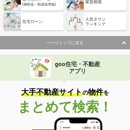
家賃相場
(補助金・助成金情報)
人気タウン
住宅ローン
ランキング
ページトップに戻る
goo住宅・不動産
アプリ
大手不動産サイト
物件
の
を
まとめて検索！