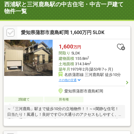
西浦駅と三河鹿島駅の中古住宅・中古一戸建て
物件一覧
愛知県蒲郡市鹿島町岡 1,600万円 5LDK
1,600
万円
間取り
5LDK
2
建物面積
155.8m
2
土地面積
314.34m
築年月
1973年2月(築53年7ヶ月)
名鉄蒲郡線 三河鹿島駅 徒歩10分
その他の交通
愛知県蒲郡市鹿島町岡
2階建て
所有権
～「三河鹿島」駅まで徒歩10分の立地物件！！～○閑静な住宅！
日当たり！風通し！良好です◎○大通りのアクセスもしやすく、
通勤や通学にも便利☆○平成20年：LDK、トイレ リフォーム済
み！！ 【 お問合せは、こちらまで 】 ＼ 0120-07-
1644 ／☆お客様の物件のご希望をお聞かせください！☆資料