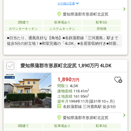
その他の交通
愛知県蒲郡市形原町北淀尻
2階建て
駐車場あり
駐車2台
カウンターキッチン
システムキッチン
所有権
■日当たり、通風良好な【角地】■名鉄蒲郡線「三河鹿島」駅まで
徒歩5分の好立地！■和室完備の「4LDK」■全居室収納付き■対面
キッチン■玄関吹抜け■スーパーが徒歩圏内にあり、日々の買い物
に便利な住環境！
愛知県蒲郡市形原町北淀尻 1,890万円 4LDK
1,890
万円
間取り
4LDK
2
建物面積
118.41m
2
土地面積
161.95m
築年月
1994年11月(築31年10ヶ月)
名鉄蒲郡線 三河鹿島駅 徒歩5分
愛知県蒲郡市形原町北淀尻
2階建て
駐車場あり
駐車2台