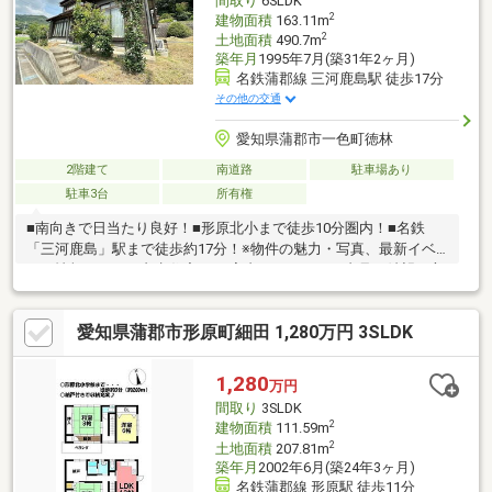
間取り
6SLDK
2
建物面積
163.11m
2
土地面積
490.7m
築年月
1995年7月(築31年2ヶ月)
名鉄蒲郡線 三河鹿島駅 徒歩17分
その他の交通
愛知県蒲郡市一色町徳林
2階建て
南道路
駐車場あり
駐車3台
所有権
■南向きで日当たり良好！■形原北小まで徒歩10分圏内！■名鉄
「三河鹿島」駅まで徒歩約17分！※物件の魅力・写真、最新イベ
ント情報などを、丸七住宅HPで案内しています。内見ご希望の方
は是非一度お問合せください！＼ お問合せは「0120-07-1645」／
愛知県蒲郡市形原町細田 1,280万円 3SLDK
1,280
万円
間取り
3SLDK
2
建物面積
111.59m
2
土地面積
207.81m
築年月
2002年6月(築24年3ヶ月)
名鉄蒲郡線 形原駅 徒歩11分