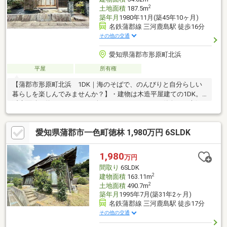
2
土地面積
187.5m
築年月
1980年11月(築45年10ヶ月)
名鉄蒲郡線 三河鹿島駅 徒歩16分
その他の交通
愛知県蒲郡市形原町北浜
平屋
所有権
【蒲郡市形原町北浜 1DK｜海のそばで、のんびりと自分らしい
暮らしを楽しんでみませんか？】・建物は木造平屋建ての1DK。
延床面積は約54.02㎡（16.34坪）とコンパクトで、単身やご夫婦
での暮らしにおすすめ。DIYやリノベーションも楽しめる魅力があ
ります◎・最寄り駅は名鉄蒲郡線「三河鹿島」駅まで徒歩16分。
愛知県蒲郡市一色町徳林 1,980万円 6SLDK
通勤・通学にも利用できる距離感です。・海に近いロケーション
のため、休日には散歩やジョギングをはじめ、自然と触れ合う暮
らしが楽しめます！
1,980
万円
間取り
6SLDK
2
建物面積
163.11m
2
土地面積
490.7m
築年月
1995年7月(築31年2ヶ月)
名鉄蒲郡線 三河鹿島駅 徒歩17分
その他の交通