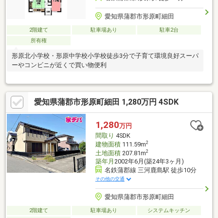
愛知県蒲郡市形原町細田
2階建て
駐車場あり
駐車2台
所有権
形原北小学校・形原中学校小学校徒歩3分で子育て環境良好スーパ
ーやコンビニが近くで買い物便利
愛知県蒲郡市形原町細田 1,280万円 4SDK
1,280
万円
間取り
4SDK
2
建物面積
111.59m
2
土地面積
207.81m
築年月
2002年6月(築24年3ヶ月)
名鉄蒲郡線 三河鹿島駅 徒歩10分
その他の交通
愛知県蒲郡市形原町細田
2階建て
駐車場あり
システムキッチン