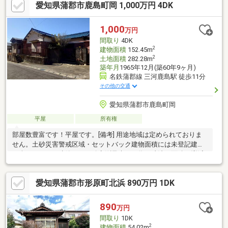
愛知県蒲郡市鹿島町岡 1,000万円 4DK
請求・案内予約はもちろん、気になったことなど何でもお気軽に
お問い合わせください。お待ちしております（＾＾）
1,000
万円
間取り
4DK
2
建物面積
152.45m
2
土地面積
282.28m
築年月
1965年12月(築60年9ヶ月)
名鉄蒲郡線 三河鹿島駅 徒歩11分
その他の交通
愛知県蒲郡市鹿島町岡
平屋
所有権
部屋数豊富です！平屋です。[備考] 用途地域は定められておりま
せん。土砂災害警戒区域・セットバック建物面積には未登記建物
を含みます。再建築不可。確定測量未了の為、寸法・面積が増減
する場合があります。越境等がある可能性がありますが、現況渡
しとなります。
愛知県蒲郡市形原町北浜 890万円 1DK
890
万円
間取り
1DK
2
建物面積
54.02m