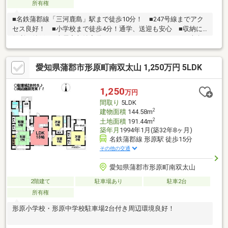
所有権
■名鉄蒲郡線「三河鹿島」駅まで徒歩10分！ ■247号線までアク
セス良好！ ■小学校まで徒歩4分！通学、送迎も安心 ■収納に
便利な納戸 ■全居室収納完備 ■IHクッキングヒーター ■南向
きで日当り良好
愛知県蒲郡市形原町南双太山 1,250万円 5LDK
1,250
万円
間取り
5LDK
2
建物面積
144.58m
2
土地面積
191.44m
築年月
1994年1月(築32年8ヶ月)
名鉄蒲郡線 形原駅 徒歩15分
その他の交通
愛知県蒲郡市形原町南双太山
2階建て
駐車場あり
駐車2台
所有権
形原小学校・形原中学校駐車場2台付き周辺環境良好！