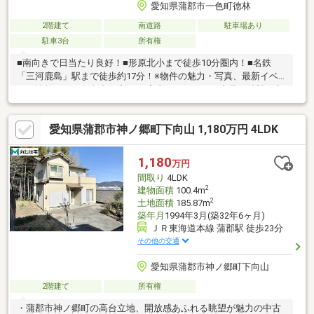
愛知県蒲郡市一色町徳林
2階建て
南道路
駐車場あり
駐車3台
所有権
■南向きで日当たり良好！■形原北小まで徒歩10分圏内！■名鉄
「三河鹿島」駅まで徒歩約17分！※物件の魅力・写真、最新イベ
ント情報などを、丸七住宅HPで案内しています。内見ご希望の方
は是非一度お問合せください！＼ お問合せは「0120-07-1645」／
愛知県蒲郡市神ノ郷町下向山 1,180万円 4LDK
1,180
万円
間取り
4LDK
2
建物面積
100.4m
2
土地面積
185.87m
築年月
1994年3月(築32年6ヶ月)
ＪＲ東海道本線 蒲郡駅 徒歩23分
その他の交通
愛知県蒲郡市神ノ郷町下向山
2階建て
所有権
・蒲郡市神ノ郷町の高台立地、開放感あふれる眺望が魅力の中古