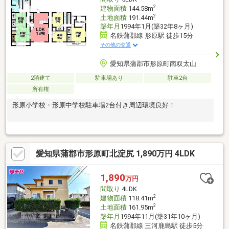
2
建物面積
144.58m
2
土地面積
191.44m
築年月
1994年1月(築32年8ヶ月)
名鉄蒲郡線 形原駅 徒歩15分
その他の交通
愛知県蒲郡市形原町南双太山
2階建て
駐車場あり
駐車2台
所有権
形原小学校・形原中学校駐車場2台付き周辺環境良好！
愛知県蒲郡市形原町北淀尻 1,890万円 4LDK
1,890
万円
間取り
4LDK
2
建物面積
118.41m
2
土地面積
161.95m
築年月
1994年11月(築31年10ヶ月)
名鉄蒲郡線 三河鹿島駅 徒歩5分