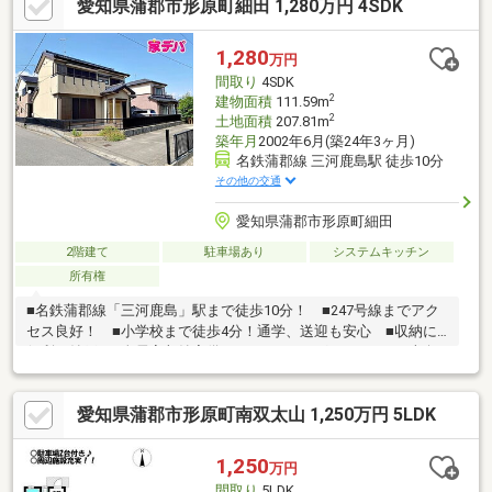
愛知県蒲郡市形原町細田 1,280万円 4SDK
警報器設置、照明器具交換【おすすめポイント】・本物件は条件
により住宅ローン減税が適用されます。・雨漏り、構造上主要な
部分の欠陥や・腐食、給排水管の故障や漏水についてお引渡しよ
1,280
万円
り２年間保証・シロアリ防除工事施工後5年間
間取り
4SDK
2
建物面積
111.59m
2
土地面積
207.81m
築年月
2002年6月(築24年3ヶ月)
名鉄蒲郡線 三河鹿島駅 徒歩10分
その他の交通
愛知県蒲郡市形原町細田
2階建て
駐車場あり
システムキッチン
所有権
■名鉄蒲郡線「三河鹿島」駅まで徒歩10分！ ■247号線までアク
セス良好！ ■小学校まで徒歩4分！通学、送迎も安心 ■収納に
便利な納戸 ■全居室収納完備 ■IHクッキングヒーター ■南向
きで日当り良好
愛知県蒲郡市形原町南双太山 1,250万円 5LDK
1,250
万円
間取り
5LDK