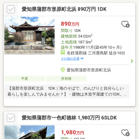
愛知県蒲郡市形原町北浜 890万円 1DK
890
万円
間取り
1DK
2
建物面積
54.02m
2
土地面積
187.5m
築年月
1980年11月(築45年10ヶ月)
名鉄蒲郡線 三河鹿島駅 徒歩16分
その他の交通
愛知県蒲郡市形原町北浜
平屋
所有権
【蒲郡市形原町北浜 1DK｜海のそばで、のんびりと自分らしい
暮らしを楽しんでみませんか？】・建物は木造平屋建ての1DK。
延床面積は約54.02㎡（16.34坪）とコンパクトで、単身やご夫婦
での暮らしにおすすめ。DIYやリノベーションも楽しめる魅力があ
ります◎・最寄り駅は名鉄蒲郡線「三河鹿島」駅まで徒歩16分。
愛知県蒲郡市一色町徳林 1,980万円 6SLDK
通勤・通学にも利用できる距離感です。・海に近いロケーション
のため、休日には散歩やジョギングをはじめ、自然と触れ合う暮
らしが楽しめます！
1,980
万円