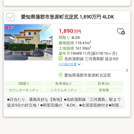
愛知県蒲郡市形原町北淀尻 1,890万円 4LDK
1,890
万円
間取り
4LDK
2
建物面積
118.41m
2
土地面積
161.95m
築年月
1994年11月(築31年10ヶ月)
名鉄蒲郡線 三河鹿島駅 徒歩5分
その他の交通
愛知県蒲郡市形原町北淀尻
2階建て
駐車場あり
駐車2台
カウンターキッチン
システムキッチン
所有権
■日当たり、通風良好な【角地】■名鉄蒲郡線「三河鹿島」駅まで
徒歩5分の好立地！■和室完備の「4LDK」■全居室収納付き■対面
キッチン■玄関吹抜け■スーパーが徒歩圏内にあり、日々の買い物
に便利な住環境！