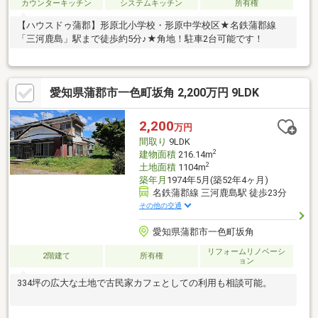
カウンターキッチン
システムキッチン
所有権
【ハウスドゥ蒲郡】形原北小学校・形原中学校区★名鉄蒲郡線
「三河鹿島」駅まで徒歩約5分♪★角地！駐車2台可能です！
愛知県蒲郡市一色町坂角 2,200万円 9LDK
2,200
万円
間取り
9LDK
2
建物面積
216.14m
2
土地面積
1104m
築年月
1974年5月(築52年4ヶ月)
名鉄蒲郡線 三河鹿島駅 徒歩23分
その他の交通
愛知県蒲郡市一色町坂角
リフォームリノベーシ
2階建て
所有権
ョン
334坪の広大な土地で古民家カフェとしての利用も相談可能。