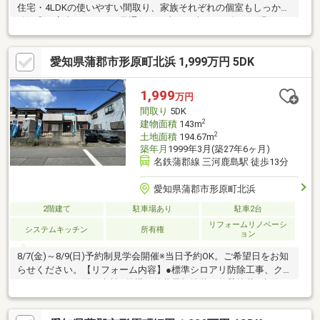
住宅・4LDKの使いやすい間取り、家族それぞれの個室もしっかり
確保◎・高台ならではの風通しと日当たり爽やかな毎日が過ごせ
そうです・中央小学校まで徒歩約7分、通学も無理のない距離感・
イオン蒲郡店など商業施設も徒歩圏内で生活利便性◎・1994年
愛知県蒲郡市形原町北浜 1,999万円 5DK
築、DIYやリフォームで“自分色”にアレンジできる一邸です！＼ お
問合せは「0120-07-1645」／内見希望の方はお気軽にご連絡くだ
さい！
1,999
万円
間取り
5DK
2
建物面積
143m
2
土地面積
194.67m
築年月
1999年3月(築27年6ヶ月)
名鉄蒲郡線 三河鹿島駅 徒歩13分
愛知県蒲郡市形原町北浜
2階建て
駐車場あり
駐車2台
リフォームリノベーシ
システムキッチン
所有権
ョン
8/7(金)～8/9(日)予約制見学会開催※当日予約OK。ご希望日をお知
らせください。【リフォーム内容】●標準シロアリ防除工事、ク
リーニング、雨漏り点検●外構・外装屋根塗装、外壁塗装●水回り
システムキッチン交換、ユニットバス交換、トイレ交換、洗面化
粧台交換●内装クロス張替え●その他設備インターホン設置、火災