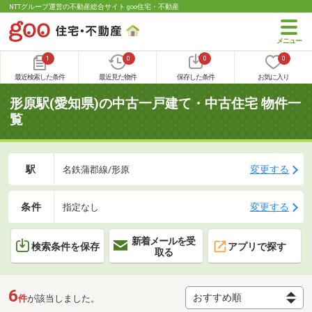
NTTグループ運営の不動産総合サイト goo住宅・不動産
1
0
0
0
最近検索した条件
最近見た物件
保存した条件
お気に入り
形原駅(愛知県)の中古一戸建て・中古住宅 物件一
覧
駅
変更する
名鉄蒲郡線/形原
条件
変更する
指定なし
新着メールを受
検索条件を保存
アプリで探す
取る
6
件
が該当しました。