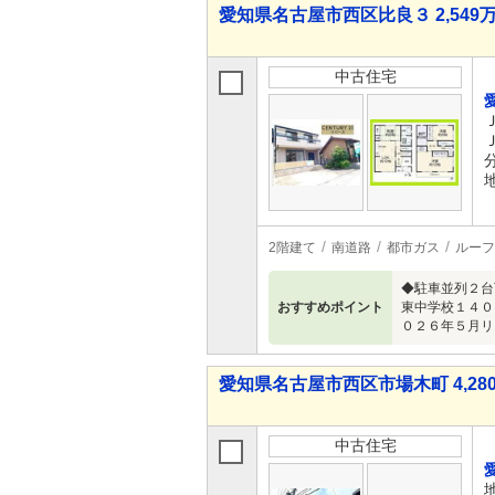
愛知県名古屋市西区比良３ 2,549万
中古住宅
2階建て
南道路
都市ガス
ルーフ
◆駐車並列２台
おすすめポイント
東中学校１４０
０２６年５月リ
愛知県名古屋市西区市場木町 4,280
中古住宅