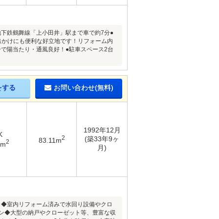
地下鉄鶴舞線「上小田井」駅まで車で約7分●
出かけにも便利な好立地です！リフォーム内
で陽当たり・通風良好！●駐車スペース2台
をする
お問い合わせ(無料)
1992年12月
K
2
(築33年9ヶ
83.11m
2
7m
月)
！◆室内リフォーム済みで水回り設備やクロ
チン◆大型の納戸やクローゼット等、豊富な収