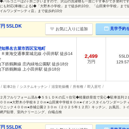
◆バルコニーは2ヶ所ございますので、沢山の洗濯物も一度に干す事ができ便利で
にも対応(車種による)◆「大野木小学校」まで徒歩約10分、「山田東中学校」まで
イルワンダーシティ店」まで徒歩約10分
円 5SLDK
見学予約
お気に入りに追加
愛知県名古屋市西区宝地町
ＪＲ東海交通事業城北線 小田井駅 徒歩14
2,499
5SL
分
万円
129.5
地下鉄鶴舞線 庄内緑地公園駅 徒歩18分
地下鉄鶴舞線 上小田井駅 徒歩18分
駐車2台
システムキッチン
浴室乾燥機
所有権
即入居可
２月フルリフォーム済み◆５ＳＬＤＫの広々住宅◆軽量鉄骨造で安心◆駐車並列２
００ｍ●大野木小学校８２０ｍ●山田東中学校８０ｍ●イオンスタイルワンダーシテ
リニック４００ｍ●赤城公園２３０ｍ《２０２５年１２月》キッチン、お風呂、ト
網戸貼替、室内クリーニング、白蟻点検
円 5SLDK