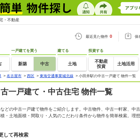
住宅・不動産
0
最近見た物件
保
一戸建てを買う
建てる
投資する
不動産
古
新築
中古
土地
土地活用
投資
県
>
名古屋市
>
西区
>
東海交通事業城北線
>
小田井駅の中古一戸建て 物件一覧
中古一戸建て・中古住宅 物件一覧
軒家などの中古一戸建て物件をご紹介します。中古物件、中古一軒家、中
面積・土地面積・間取り・人気のこだわり条件から物件を簡単検索。理想
更して再検索