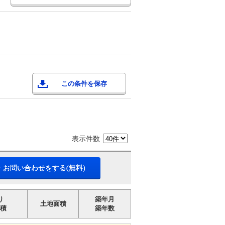
この条件を保存
表示件数
・お問い合わせをする(無料)
り
築年月
土地面積
積
築年数