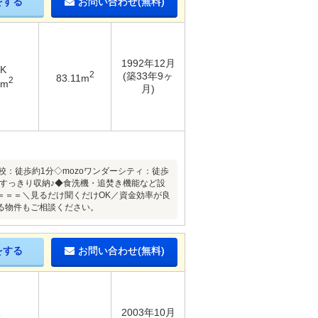
をする
お問い合わせ(無料)
1992年12月
DK
2
(築33年9ヶ
83.11m
2
7m
月)
：徒歩約1分◇mozoワンダーシティ：徒歩
もすっきり収納♪◆食洗機・追焚き機能など設
＝＝＝＼見るだけ聞くだけOK／資金効率が良
る物件もご相談ください。
をする
お問い合わせ(無料)
2003年10月