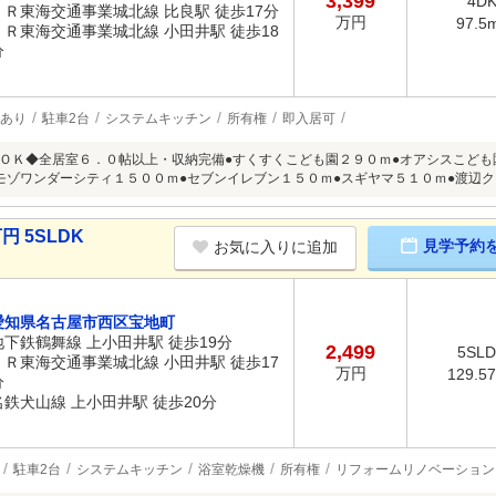
3,399
4D
ＪＲ東海交通事業城北線 比良駅 徒歩17分
万円
97.5
ＪＲ東海交通事業城北線 小田井駅 徒歩18
分
あり
駐車2台
システムキッチン
所有権
即入居可
ＯＫ◆全居室６．０帖以上・収納完備●すくすくこども園２９０ｍ●オアシスこども
モゾワンダーシティ１５００ｍ●セブンイレブン１５０ｍ●スギヤマ５１０ｍ●渡辺
円 5SLDK
見学予約
お気に入りに追加
愛知県名古屋市西区宝地町
地下鉄鶴舞線 上小田井駅 徒歩19分
2,499
5SL
ＪＲ東海交通事業城北線 小田井駅 徒歩17
万円
129.5
分
名鉄犬山線 上小田井駅 徒歩20分
駐車2台
システムキッチン
浴室乾燥機
所有権
リフォームリノベーション