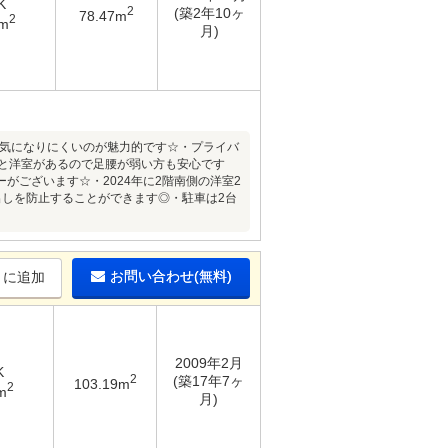
K
2
(築2年10ヶ
78.47m
2
6m
月)
的気になりにくいのが魅力的です☆・プライバ
と洋室があるので足腰が弱い方も安心です
がございます☆・2024年に2階南側の洋室2
出しを防止することができます◎・駐車は2台
お問い合わせ(無料)
りに追加
2009年2月
K
2
(築17年7ヶ
103.19m
2
m
月)