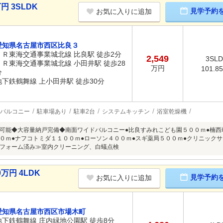
円 3SLDK
見学予約
お気に入りに追加
愛知県名古屋市西区比良３
ＪＲ東海交通事業城北線 比良駅 徒歩2分
2,549
3SL
ＪＲ東海交通事業城北線 小田井駅 徒歩28
万円
101.8
分
地下鉄鶴舞線 上小田井駅 徒歩30分
バルコニー
駐車場あり
駐車2台
システムキッチン
浴室乾燥機
可能◆大容量納戸完備◆南面ワイドバルコニー●比良すみれこども園５００ｍ●楠西
０ｍ●ナフコトミダ１１００ｍ●ローソン４００ｍ●スギ薬局５００ｍ●クリニック
フォーム済み≫室内クリーニング、白蟻点検
万円 4LDK
見学予約
お気に入りに追加
愛知県名古屋市西区市場木町
地下鉄鶴舞線 庄内緑地公園駅 徒歩8分