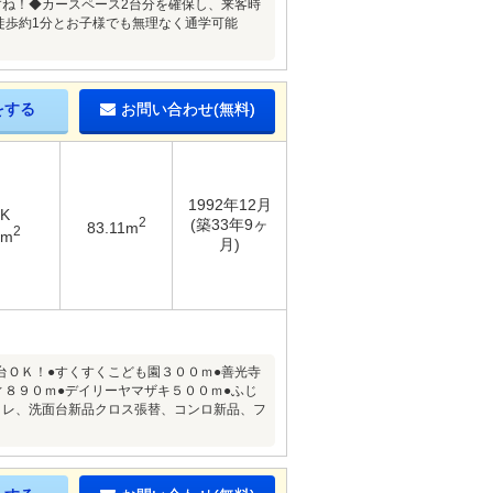
すね！◆カースペース2台分を確保し、来客時
徒歩約1分とお子様でも無理なく通学可能
をする
お問い合わせ(無料)
1992年12月
DK
2
(築33年9ヶ
83.11m
2
7m
月)
台ＯＫ！●すくすくこども園３００ｍ●善光寺
ィ８９０ｍ●デイリーヤマザキ５００ｍ●ふじ
イレ、洗面台新品クロス張替、コンロ新品、フ