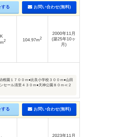
をする
お問い合わせ(無料)
2000年11月
DK
2
(築25年10ヶ
104.97m
2
5m
月)
幼稚園１７００ｍ●比良小学校３００ｍ●山田
サンセール清里４３０ｍ●天神公園８０ｍ≪２
をする
お問い合わせ(無料)
2023年11月