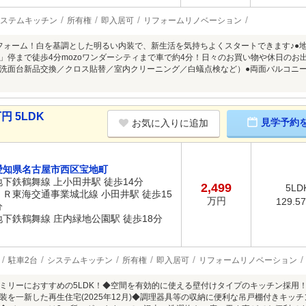
ステムキッチン
所有権
即入居可
リフォームリノベーション
月リフォーム！白を基調とした明るい内装で、新生活を気持ちよくスタートできます♪●
」停まで徒歩4分mozoワンダーシティまで車で約4分！日々のお買い物や休日のお
洗面台新品交換／クロス貼替／室内クリーニング／白蟻点検など）●両面バルコニー
円 5LDK
見学予約
お気に入りに追加
愛知県名古屋市西区宝地町
地下鉄鶴舞線 上小田井駅 徒歩14分
2,499
5LD
ＪＲ東海交通事業城北線 小田井駅 徒歩15
万円
129.5
分
地下鉄鶴舞線 庄内緑地公園駅 徒歩18分
駐車2台
システムキッチン
所有権
即入居可
リフォームリノベーション
ミリーにおすすめの5LDK！◆空間を有効的に使える壁付けタイプのキッチン採用
装を一新した再生住宅(2025年12月)◆調理器具等の収納に便利な吊戸棚付きキッ