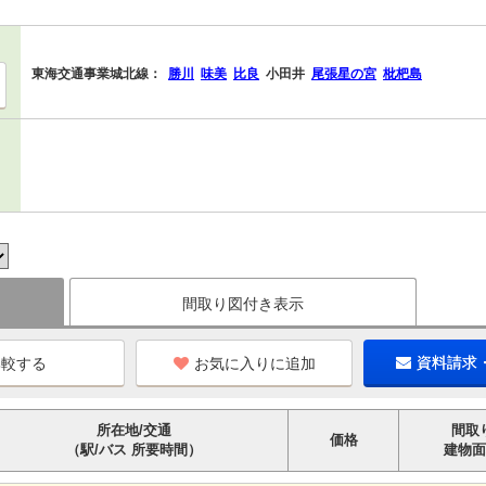
東海交通事業城北線：
勝川
味美
比良
小田井
尾張星の宮
枇杷島
間取り図付き表示
お気に入りに追加
資料請求
所在地/交通
間取
価格
（駅/バス 所要時間）
建物面