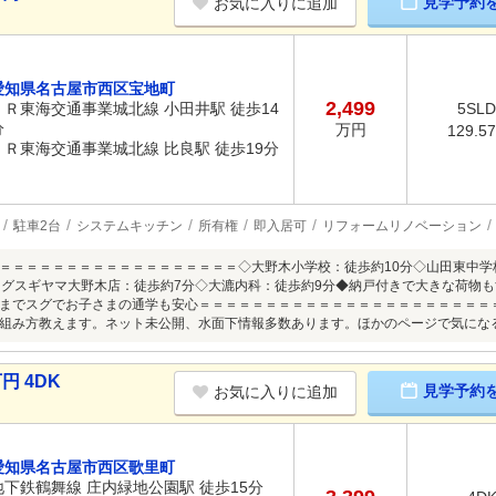
見学予約
お気に入りに追加
愛知県名古屋市西区宝地町
2,499
ＪＲ東海交通事業城北線 小田井駅 徒歩14
5SL
分
万円
129.5
ＪＲ東海交通事業城北線 比良駅 徒歩19分
駐車2台
システムキッチン
所有権
即入居可
リフォームリノベーション
＝＝＝＝＝＝＝＝＝＝＝＝＝＝＝＝＝＝◇大野木小学校：徒歩約10分◇山田東中学校
ッグスギヤマ大野木店：徒歩約7分◇大漉内科：徒歩約9分◆納戸付きで大きな荷物
までスグでお子さまの通学も安心＝＝＝＝＝＝＝＝＝＝＝＝＝＝＝＝＝＝＝＝＝＝
組み方教えます。ネット未公開、水面下情報多数あります。ほかのページで気にな
円 4DK
見学予約
お気に入りに追加
愛知県名古屋市西区歌里町
地下鉄鶴舞線 庄内緑地公園駅 徒歩15分