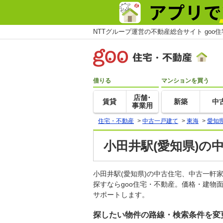
NTTグループ運営の不動産総合サイト goo
借りる
マンションを買う
店舗･
賃貸
新築
中
事業用
住宅・不動産
>
中古一戸建て
>
東海
>
愛知
小田井駅(愛知県)の
小田井駅(愛知県)の中古住宅、中古一
探すならgoo住宅・不動産。価格・建物
サポートします。
探したい物件の路線・検索条件を変