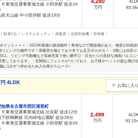
4,280
4LD
ＪＲ東海交通事業城北線 小田井駅 徒歩14
万円
93.3
分
名鉄犬山線 中小田井駅 徒歩19分
駐車2台
システムキッチン
床暖房
浴室乾燥機
所有権
ポイント＝＝＝・2023年新築の築浅物件！角地なので開放感があり、物音が比較
階リビングの物件です！床暖房を備えており冬でも足元ポカポカ！・1階には水回り
所、SCL、リビング可動棚など収納充実で使い勝手◎・日当たりの良好な南面バルコニー
変更しております。・玄関前にフェンスがついており、お子様やペットの急な飛び
脇に1台ずつ停めるため入出庫がスムーズ♪
円 4LDK
お気に入
愛知県名古屋市西区清里町
ＪＲ東海交通事業城北線 比良駅 徒歩12分
2,499
4LD
地下鉄鶴舞線 庄内緑地公園駅 徒歩28分
万円
93.15
ＪＲ東海交通事業城北線 小田井駅 徒歩24
分