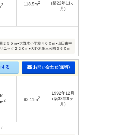
K
2
(築22年11ヶ
118.5m
2
m
月)
園２５５ｍ●大野木小学校４００ｍ●山田東中
クリニック２２０ｍ●大野木第三公園３６０ｍ
をする
お問い合わせ(無料)
1992年12月
DK
2
(築33年9ヶ
83.11m
2
7m
月)