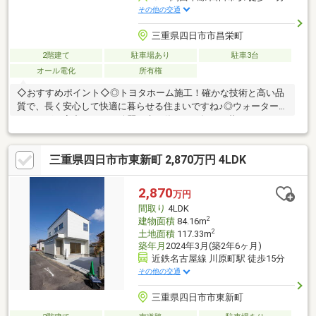
その他の交通
三重県四日市市昌栄町
2階建て
駐車場あり
駐車3台
オール電化
所有権
◇おすすめポイント◇◎トヨタホーム施工！確かな技術と高い品
質で、長く安心して快適に暮らせる住まいですね♪◎ウォーターラ
イニング！家中どこでも綺麗な水が使えて、毎日の暮らしがより
快適になりますね♪◇周辺環境◇徒歩15分圏内に施設充実！・バ
ローまで徒歩7分(約500m)・セブンイレブンまで徒歩5分(約
三重県四日市市東新町 2,870万円 4LDK
350m)・ファミリーマートまで徒歩7分(約550m)・ウェルシアまで
徒歩7分(約550m)・三十三銀行まで徒歩7分(約500m)・曙郵便局ま
で徒歩7分(約500m)・浜田公園まで徒歩10分(約800m)・浜田保育
2,870
万円
園まで徒歩13分(約1000m)
間取り
4LDK
2
建物面積
84.16m
2
土地面積
117.33m
築年月
2024年3月(築2年6ヶ月)
近鉄名古屋線 川原町駅 徒歩15分
その他の交通
三重県四日市市東新町