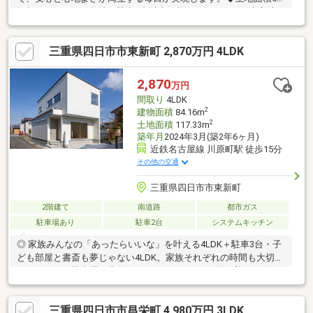
坪超のゆとりある敷地。駐車3台以上可能なスペースが、来客時や
将来の増車も便利にサポートします。◆食器洗乾燥機や浴室乾燥
機など、家事効率を高める充実の設備が、ゆとりあるライフスタ
三重県四日市市東新町 2,870万円 4LDK
イルを力強く保証します。【利便性◎の周辺環境】◆橋北中学校
徒歩7分、橋北小学校徒歩10分。お子様の通学負担が少なく、親
御様も安心できる教育環境が整っています。◆コンビニ徒歩4
2,870
万円
分、郵便局徒歩6分と周辺施設が充実。2沿線以上利用可能な交通
間取り
4LDK
アクセスが、日々のフットワークを軽やかにサポートします。
2
建物面積
84.16m
2
土地面積
117.33m
築年月
2024年3月(築2年6ヶ月)
近鉄名古屋線 川原町駅 徒歩15分
その他の交通
三重県四日市市東新町
2階建て
南道路
都市ガス
駐車場あり
駐車2台
システムキッチン
◎ 家族みんなの「あったらいいな」を叶える4LDK＋駐車3台・子
ども部屋と書斎も夢じゃない4LDK。家族それぞれの時間も大切に
できます。・駐車場の費用とサヨナラ！雨の日の送り迎えも楽々
な駐車3台スペース。・家族が自然と集まるリビング階段。つなが
りを感じながらゆったり過ごせます。◎ 小学校まで徒歩6分！子
三重県四日市市昌栄町 4,980万円 3LDK
育て世代に嬉しい安心の住環境・小学校、中学校、こども園が全