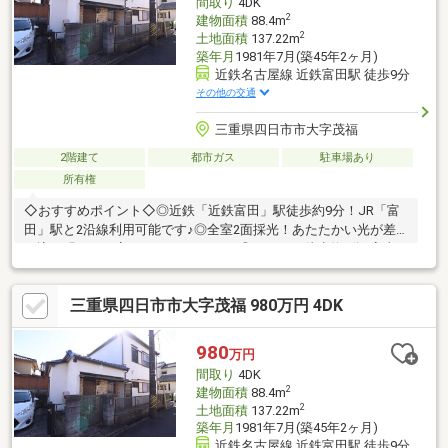
間取り
4DK
2
建物面積
88.4m
2
土地面積
137.22m
築年月
1981年7月(築45年2ヶ月)
近鉄名古屋線 近鉄富田駅 徒歩9分
その他の交通
三重県四日市市大字茂福
2階建て
都市ガス
駐車場あり
所有権
◇おすすめポイント◇◎近鉄「近鉄富田」駅徒歩約9分！JR「富
田」駅と2沿線利用可能です♪◎全室2面採光！あたたかい光が差
し込む明るいお家になりそうですね♪◎スーパー徒歩約7分♪家事
の合間にお買い物にもいけそうですね！◇周辺環境◇徒歩15分圏
内に施設充実！お買い物に便利なエリアです♪・フレスポ四日市富
三重県四日市市大字茂福 980万円 4DK
田：徒歩約7分（約500ｍ）・スーパーセンタートライアル四日市
富田店：徒歩約7分（約500ｍ）・セブンイレブン四日市茂福店：
徒歩約2分（約150ｍ）・スギドラッグ富田店：徒歩約11分（約
980
万円
850ｍ）・四日市地域総合会館あさけプラザ：徒歩約10分（約750
間取り
4DK
ｍ）
2
建物面積
88.4m
2
土地面積
137.22m
築年月
1981年7月(築45年2ヶ月)
近鉄名古屋線 近鉄富田駅 徒歩9分