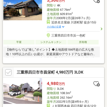
3,300
万円
小学校や幼稚園も徒歩圏内。お子様がいるご家庭も安心して暮ら
間取り
4K
せる住環境。
2
建物面積
67.76m
2
土地面積
609.81m
築年月
2000年2月(築26年7ヶ月)
近鉄名古屋線 川原町駅 徒歩15分
その他の交通
三重県四日市市浜一色町
平屋
システムキッチン
所有権
【物件ならでは”推し”ポイント】◆土地面積184坪超の広大な敷
地！10坪以上の広いお庭が、家庭菜園やアウトドアなど趣味の時
間を豊かにかなえます。◆全居室6畳以上のゆとりある空間！隣
家との間隔も大きく、閑静な環境でプライバシーの保たれた穏や
かな暮らしが実現。◆開放感あふれる良好な眺望と通風！南向き
三重県四日市市昌栄町 4,980万円 3LDK
の陽光が注ぐ明るい室内が、家族の心地よい日常を力強くサポー
ト。【利便性◎の周辺環境】◆橋北中学校まで徒歩4分、橋北小
学校まで徒歩9分！お子様の通学を身近に支える安心の教育環境が
4,980
万円
整っています。◆近鉄名古屋線「川原町」駅まで徒歩15分！駅ま
間取り
3LDK
で平坦な道のりが、毎日のスムーズな移動を実現します。
2
建物面積
108.3m
2
土地面積
262.16m
築年月
2022年3月(築4年6ヶ月)
ＪＲ関西本線 四日市駅 徒歩12分