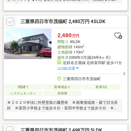
気。歴史を感じながら、ゆったりとした時間を過ごせる唯一無二
の住まい。◆古き良き趣を残しつつ、現代の生活にも快適に対応
できます。【利便性◎の周辺環境】◆JR関西本線「富田」駅まで
三重県四日市市茂福町 2,480万円 4SLDK
徒歩約11分と、2沿線利用可能な便利な立地。駅まで平坦な道の
りで、日々の通勤・通学もスムーズ。◆徒歩圏内にスーパーやド
ラッグストア、イオンモールがあり、買い物環境が大変充実。生
2,480
万円
活利便性の高い環境で快適な毎日が送れます。【リフォーム内
間取り
4SLDK
容】◆浴室・トイレ交換、クロス張替え、床張替えなど
2
建物面積
143m
2
土地面積
170m
築年月
2000年3月(築26年6ヶ月)
近鉄名古屋線 近鉄富田駅 徒歩11分
その他の交通
三重県四日市市茂福町
2階建て
駐車場あり
駐車2台
システムキッチン
所有権
☆２０２０年頃に外壁塗装の履歴有 ☆南東側道路・庭で日当良
好 ☆富田小学校まで徒歩８分・富田中学校まで徒歩９分 ☆リ
フォームのご相談も賜ります
三重県四日市市茂福町 2,498万円 5LDK