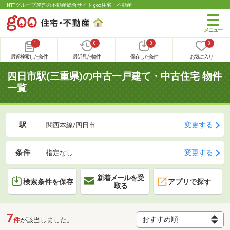
NTTグループ運営の不動産総合サイト goo住宅・不動産
1
0
0
0
最近検索した条件
最近見た物件
保存した条件
お気に入り
四日市駅(三重県)の中古一戸建て・中古住宅 物件
一覧
駅
変更する
関西本線/四日市
条件
変更する
指定なし
新着メールを受
検索条件を保存
アプリで探す
取る
7
件
が該当しました。