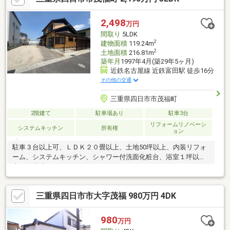
2,498
万円
間取り
5LDK
2
建物面積
119.24m
2
土地面積
216.81m
築年月
1997年4月(築29年5ヶ月)
近鉄名古屋線 近鉄富田駅 徒歩16分
その他の交通
三重県四日市市茂福町
2階建て
駐車場あり
駐車3台
リフォームリノベーシ
システムキッチン
所有権
ョン
駐車３台以上可、ＬＤＫ２０畳以上、土地50坪以上、内装リフォ
ーム、システムキッチン、シャワー付洗面化粧台、浴室１坪以
上、２階建
三重県四日市市大字茂福 980万円 4DK
980
万円