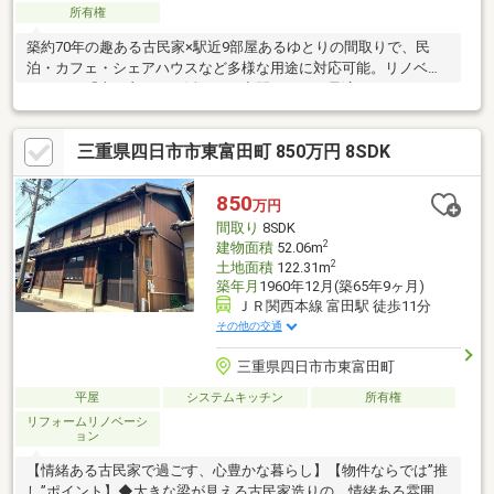
所有権
築約70年の趣ある古民家×駅近9部屋あるゆとりの間取りで、民
泊・カフェ・シェアハウスなど多様な用途に対応可能。リノベー
ションで「古き良き」を活かした空間づくりに最適です。
三重県四日市市東富田町 850万円 8SDK
850
万円
間取り
8SDK
2
建物面積
52.06m
2
土地面積
122.31m
築年月
1960年12月(築65年9ヶ月)
ＪＲ関西本線 富田駅 徒歩11分
その他の交通
三重県四日市市東富田町
平屋
システムキッチン
所有権
リフォームリノベーシ
ョン
【情緒ある古民家で過ごす、心豊かな暮らし】【物件ならでは”推
し”ポイント】◆大きな梁が見える古民家造りの、情緒ある雰囲