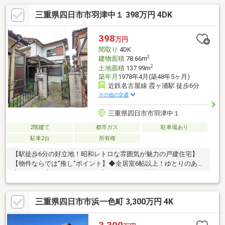
三重県四日市市羽津中１ 398万円 4DK
398
万円
間取り
4DK
2
建物面積
78.66m
2
土地面積
137.99m
築年月
1978年4月(築48年5ヶ月)
近鉄名古屋線 霞ヶ浦駅 徒歩6分
その他の交通
三重県四日市市羽津中１
2階建て
都市ガス
駐車場あり
駐車2台
所有権
【駅徒歩6分の好立地！昭和レトロな雰囲気が魅力の戸建住宅】
【物件ならでは”推し”ポイント】◆全居室6帖以上！ゆとりのある
広さで、ご家族一人ひとりのプライベートな時間も大切にできま
す。◆歴史を重ねてきたからこそ醸し出す、温かみのある佇ま
い。◆浴室には窓があり、換気も良好！心地よいバスタイムをお
三重県四日市市浜一色町 3,300万円 4K
過ごしいただけます。【利便性◎の周辺環境】◆近鉄名古屋線
「霞ケ浦」駅まで徒歩約6分！日々の通勤や通学、お出かけに便利
な好立地です。◆スーパーやドラッグストアも徒歩11分圏内。◆