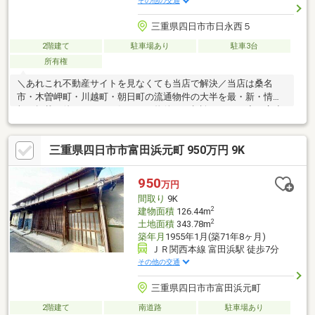
その他の交通
三重県四日市市日永西５
2階建て
駐車場あり
駐車3台
所有権
＼あれこれ不動産サイトを見なくても当店で解決／当店は桑名
市・木曽岬町・川越町・朝日町の流通物件の大半を最・新・情・
報で掲載！他のページで気になる物件もご相談ください◆日永小
学校／南中学校◆三交バス「泊駅口」停まで徒歩約7分◆駐車場
カーポート1台分あり◆洗面、バス、キッチン窓あり◆スーパー
三重県四日市市富田浜元町 950万円 9K
まで車で約5分※写真をクリックすると詳細をご覧いただけます＝
＝＝＝＝＝＝＝＝＝＝＝＝＝＝＝＝＝＝＝＝＝＝＝＝《失敗しな
い住宅ローン選び！》豊富な銀行金利情報を持っていますので、
950
万円
お客様の安心ゆとりのある資金計画をご提案できます＝＝＝＝＝
間取り
9K
＝＝＝＝＝＝＝＝＝＝＝＝＝＝＝＝＝＝＝＝
2
建物面積
126.44m
2
土地面積
343.78m
築年月
1955年1月(築71年8ヶ月)
ＪＲ関西本線 富田浜駅 徒歩7分
その他の交通
三重県四日市市富田浜元町
2階建て
南道路
駐車場あり