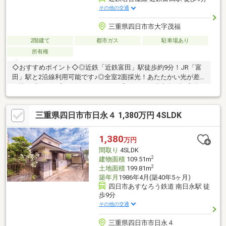
その他の交通
三重県四日市市大字茂福
2階建て
都市ガス
駐車場あり
所有権
◇おすすめポイント◇◎近鉄「近鉄富田」駅徒歩約9分！JR「富
田」駅と2沿線利用可能です♪◎全室2面採光！あたたかい光が差
し込む明るいお家になりそうですね♪◎スーパー徒歩約7分♪家事
の合間にお買い物にもいけそうですね！◇周辺環境◇徒歩15分圏
内に施設充実！お買い物に便利なエリアです♪・フレスポ四日市富
三重県四日市市日永４ 1,380万円 4SLDK
田：徒歩約7分（約500ｍ）・スーパーセンタートライアル四日市
富田店：徒歩約7分（約500ｍ）・セブンイレブン四日市茂福店：
徒歩約2分（約150ｍ）・スギドラッグ富田店：徒歩約11分（約
1,380
万円
850ｍ）・四日市地域総合会館あさけプラザ：徒歩約10分（約750
間取り
4SLDK
ｍ）
2
建物面積
109.51m
2
土地面積
199.81m
築年月
1986年4月(築40年5ヶ月)
四日市あすなろう鉄道 南日永駅 徒
歩9分
その他の交通
三重県四日市市日永４