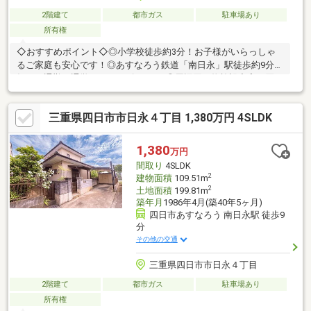
2階建て
都市ガス
駐車場あり
所有権
◇おすすめポイント◇◎小学校徒歩約3分！お子様がいらっしゃ
るご家庭も安心です！◎あすなろう鉄道「南日永」駅徒歩約9分！
毎日の通勤・通学もスムーズですね♪◎周辺買い物施設充実お買い
物も近隣で済ませられる、便利な住環境ですね！◇周辺環境◇徒
歩20分圏内に施設充実！生活にも便利ですね！・サンシまで徒歩
三重県四日市市日永４丁目 1,380万円 4SLDK
5分(約350m)・日永カヨーまで徒歩5分(約400m)・ファミリーマー
トまで徒歩7分(約550m)・V・drugまで徒歩17分(約1300m)・スギ
ドラッグまで徒歩18分(約1400m)・三十三銀行まで徒歩4分(約
1,380
万円
280m)・四日市日永郵便局まで徒歩3分(約210m)
間取り
4SLDK
2
建物面積
109.51m
2
土地面積
199.81m
築年月
1986年4月(築40年5ヶ月)
四日市あすなろう 南日永駅 徒歩9
分
その他の交通
三重県四日市市日永４丁目
2階建て
都市ガス
駐車場あり
所有権