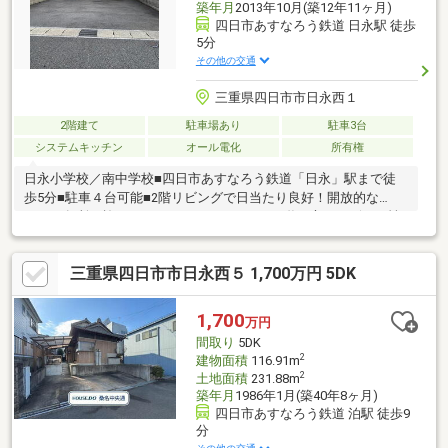
築年月
2013年10月(築12年11ヶ月)
四日市あすなろう鉄道 日永駅 徒歩
5分
その他の交通
三重県四日市市日永西１
2階建て
駐車場あり
駐車3台
システムキッチン
オール電化
所有権
日永小学校／南中学校■四日市あすなろう鉄道「日永」駅まで徒
歩5分■駐車４台可能■2階リビングで日当たり良好！開放的な
3LDK■各所に施されたアクセントクロスが、遊び心とデザイン性
を楽しめる住まい。■ロフト付きで収納や趣味スペースにも便利■
キッチン横に家事室を備え、バルコニーへ直接出入りできる便利
三重県四日市市日永西５ 1,700万円 5DK
な動線☆■落ち着いた雰囲気の閑静な住宅街に位置し、ゆったり
と暮らせる住環境です。■日常の買い物がしやすい、コンビニ・
ドラッグストアが身近に揃う便利な住環境です。※居住中のた
1,700
万円
め、見学をご希望の際は事前にご相談ください。
間取り
5DK
2
建物面積
116.91m
2
土地面積
231.88m
築年月
1986年1月(築40年8ヶ月)
四日市あすなろう鉄道 泊駅 徒歩9
分