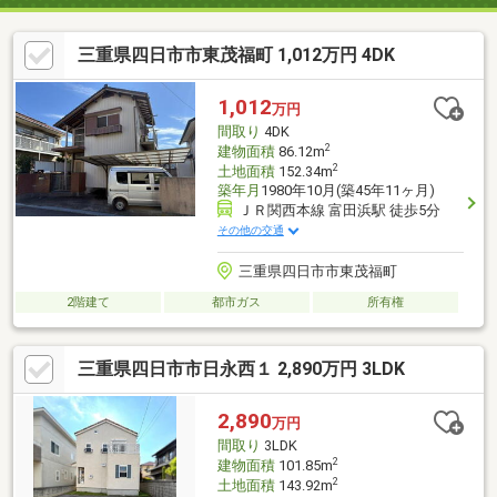
三重県四日市市東茂福町 1,012万円 4DK
1,012
万円
間取り
4DK
2
建物面積
86.12m
2
土地面積
152.34m
築年月
1980年10月(築45年11ヶ月)
ＪＲ関西本線 富田浜駅 徒歩5分
その他の交通
三重県四日市市東茂福町
2階建て
都市ガス
所有権
三重県四日市市日永西１ 2,890万円 3LDK
2,890
万円
間取り
3LDK
2
建物面積
101.85m
2
土地面積
143.92m