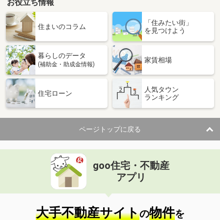
お役立ち情報
「住みたい街」
住まいのコラム
を見つけよう
暮らしのデータ
家賃相場
(補助金・助成金情報)
人気タウン
住宅ローン
ランキング
ページトップに戻る
goo住宅・不動産
アプリ
大手不動産サイト
物件
の
を