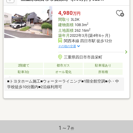
て徒歩6分圏内。お子様の通学も安心です。・毎日でも遊びに行け
る三滝公園まで徒歩6分。豊かな緑が子どもの成長を育みます。・
4,980
万円
長期優良住宅認定を取得。この先も長く安心して暮らせる住まい
間取り
3LDK
です。
2
建物面積
108.3m
2
土地面積
262.16m
築年月
2022年3月(築4年6ヶ月)
関西本線 四日市駅 徒歩12分
その他の交通
三重県四日市市昌栄町
2階建て
都市ガス
駐車場あり
駐車3台
オール電化
所有権
■トヨタホーム施工■ウォーターライニング■1階全館空調■小・中
学校徒歩10分圏内■2沿線利用可
1～7
件