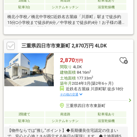
2階建て
南道路
駐車場あり
駐車3台
システムキッチン
浴室乾燥機
橋北小学校／橋北中学校□近鉄名古屋線「川原町」駅まで徒歩約
15分□小学校まで徒歩約6分／中学校まで徒歩約4分！お子様の通
学も安心♪□周辺環境良好
三重県四日市市東新町 2,870万円 4LDK
2,870
万円
間取り
4LDK
2
建物面積
84.16m
2
土地面積
177.33m
築年月
2024年3月(築2年6ヶ月)
近鉄名古屋線 川原町駅 徒歩18分
その他の交通
三重県四日市市東新町
2階建て
南道路
駐車場あり
駐車3台
システムキッチン
浴室乾燥機
【物件ならでは”推し”ポイント】◆長期優良住宅認定の住まい
で、安心と心地よさが両立する毎日が実現します。◆土地面積50