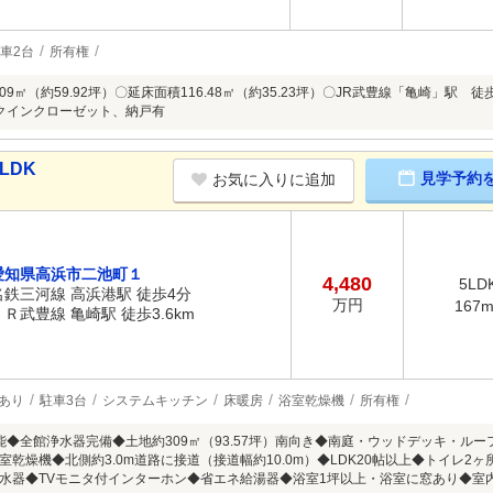
車2台
所有権
.09㎡（約59.92坪）〇延床面積116.48㎡（約35.23坪）〇JR武豊線「亀崎」駅
クインクローゼット、納戸有
LDK
見学予約
お気に入りに追加
愛知県高浜市二池町１
4,480
5LD
名鉄三河線 高浜港駅 徒歩4分
万円
167
ＪＲ武豊線 亀崎駅 徒歩3.6km
あり
駐車3台
システムキッチン
床暖房
浴室乾燥機
所有権
能◆全館浄水器完備◆土地約309㎡（93.57坪）南向き◆南庭・ウッドデッキ・ル
室乾燥機◆北側約3.0m道路に接道（接道幅約10.0m）◆LDK20帖以上◆トイレ2
水器◆TVモニタ付インターホン◆省エネ給湯器◆浴室1坪以上・浴室に窓あり◆室