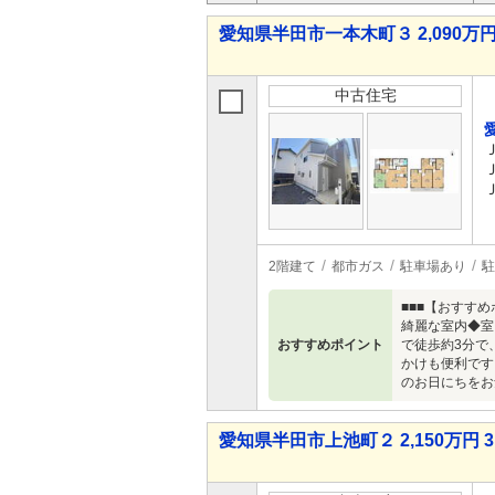
愛知県半田市一本木町３ 2,090万円 
中古住宅
2階建て
都市ガス
駐車場あり
駐
■■■【おすす
綺麗な室内◆室
おすすめポイント
で徒歩約3分で
かけも便利です
のお日にちをお
愛知県半田市上池町２ 2,150万円 3