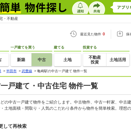
住宅・不動産
0
最近見た物件
保
一戸建てを買う
建てる
投資する
不動産
古
新築
中古
土地
土地活用
投資
県
>
半田市
>
武豊線
>
亀崎駅の中古一戸建て 物件一覧
古一戸建て・中古住宅 物件一覧
家などの中古一戸建て物件をご紹介します。中古物件、中古一軒家、中古
積・土地面積・間取り・人気のこだわり条件から物件を簡単検索。理想の
更して再検索