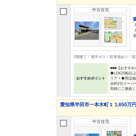
中古住宅
2階建て
都市ガス
駐車場あり
駐
■■■【おすす
◆LDK20帖
おすすめポイント
リア！◆周辺施
歩約2分スーパ
気軽にご連絡く
愛知県半田市一本木町１ 1,650万円
中古住宅