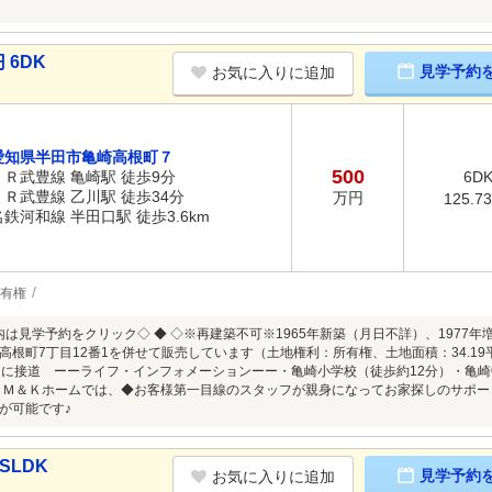
 6DK
見学予約
お気に入りに追加
愛知県半田市亀崎高根町７
500
ＪＲ武豊線 亀崎駅 徒歩9分
6D
ＪＲ武豊線 乙川駅 徒歩34分
万円
125.7
名鉄河和線 半田口駅 徒歩3.6km
有権
案内は見学予約をクリック◇ ◆ ◇※再建築不可※1965年新築（月日不詳）、197
高根町7丁目12番1を併せて販売しています（土地権利：所有権、土地面積：34.1
道に接道 ーーライフ・インフォメーションーー・亀崎小学校（徒歩約12分）・亀
 Ｍ＆Ｋホームでは、◆お客様第一目線のスタッフが親身になってお家探しのサポ
が可能です♪
SLDK
見学予約
お気に入りに追加