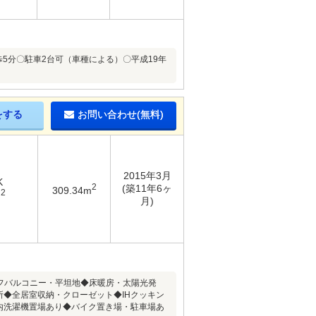
 徒歩5分〇駐車2台可（車種による）〇平成19年
をする
お問い合わせ(無料)
2015年3月
K
2
(築11年6ヶ
309.34m
2
m
月)
ーフバルコニー・平坦地◆床暖房・太陽光発
ヶ所◆全居室収納・クローゼット◆IHクッキン
内洗濯機置場あり◆バイク置き場・駐車場あ