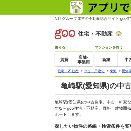
NTTグループ運営の不動産総合サイト goo
借りる
マンションを買う
店舗･
賃貸
新築
中
事業用
住宅・不動産
>
中古一戸建て
>
東海
>
愛知
亀崎駅(愛知県)の中
亀崎駅(愛知県)の中古住宅、中古一軒
すならgoo住宅・不動産。価格・建物面
ポートします。
探したい物件の路線・検索条件を変