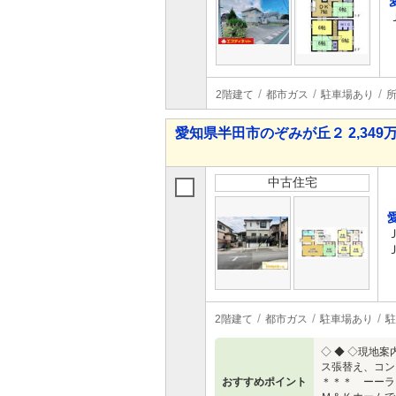
2階建て
都市ガス
駐車場あり
愛知県半田市のぞみが丘２ 2,349万
中古住宅
2階建て
都市ガス
駐車場あり
駐
◇ ◆ ◇現地
ス張替え、コン
おすすめポイント
＊＊＊ ーーラ