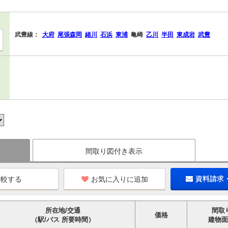
武豊線：
大府
尾張森岡
緒川
石浜
東浦
亀崎
乙川
半田
東成岩
武豊
間取り図付き表示
お気に入りに追加
資料請求
所在地/交通
間取
価格
（駅/バス 所要時間）
建物面