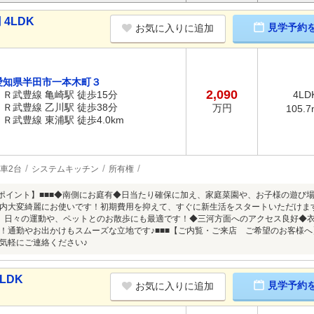
4LDK
見学予約
お気に入りに追加
愛知県半田市一本木町３
2,090
ＪＲ武豊線 亀崎駅 徒歩15分
4LD
ＪＲ武豊線 乙川駅 徒歩38分
万円
105.7
ＪＲ武豊線 東浦駅 徒歩4.0km
車2台
システムキッチン
所有権
めポイント】■■■◆南側にお庭有◆日当たり確保に加え、家庭菜園や、お子様の遊び
内大変綺麗にお使いです！初期費用を抑えて、すぐに新生活をスタートいただけます
、日々の運動や、ペットとのお散歩にも最適です！◆三河方面へのアクセス良好◆
！通勤やお出かけもスムーズな立地です♪■■■【ご内覧・ご来店 ご希望のお客様へ
気軽にご連絡ください♪
LDK
見学予約
お気に入りに追加