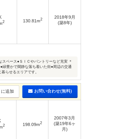
K
2018年9月
2
130.81m
2
(築8年)
m
なスペース●ＳＩＣやパントリーなど充実 ＊
●緑豊かで閑静な落ち着いた街●周辺の交通
に暮らせるエリアです。
お問い合わせ(無料)
りに追加
2007年3月
K
2
(築19年6ヶ
198.09m
2
8m
月)