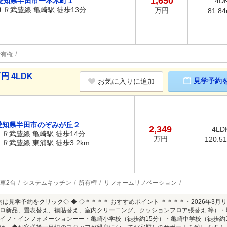
1,650
愛知県半田市一本木町１
4D
ＪＲ武豊線 亀崎駅 徒歩13分
万円
81.8
所有権
円 4LDK
見学予約
お気に入りに追加
愛知県半田市のぞみが丘２
2,349
4LD
ＪＲ武豊線 亀崎駅 徒歩14分
万円
120.5
ＪＲ武豊線 東浦駅 徒歩3.2km
車2台
システムキッチン
所有権
リフォームリノベーション
案内は見学予約をクリック◇ ◆ ◇＊＊＊＊ おすすめポイント ＊＊＊＊・2026年
ロ新品、畳表替え、襖貼替え、室内クリーニング、クッションフロア張替え 等）・
イフ・インフォメーションーー・亀崎小学校（徒歩約15分）・亀崎中学校（徒歩約