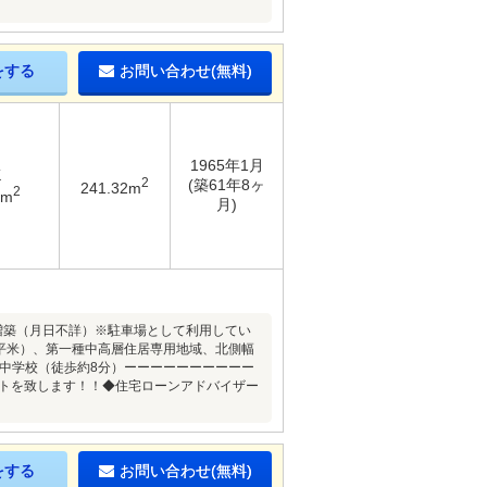
をする
お問い合わせ(無料)
1965年1月
K
2
(築61年8ヶ
241.32m
2
3m
月)
7年増築（月日不詳）※駐車場として利用してい
9平米）、第一種中高層住居専用地域、北側幅
崎中学校（徒歩約8分）ーーーーーーーーーー
ートを致します！！◆住宅ローンアドバイザー
をする
お問い合わせ(無料)