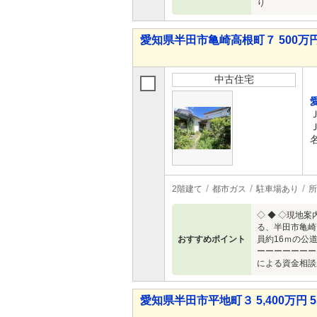
り
愛知県半田市亀崎高根町７ 500万円
中古住宅
2階建て
都市ガス
駐車場あり
所
◇ ◆ ◇現地
る、半田市亀崎
おすすめポイント
員約16ｍの公
ーーーーーーー
による資金相談
愛知県半田市平地町３ 5,400万円 5