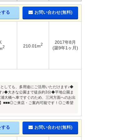
をする
お問い合わせ(無料)
K
2017年8月
2
210.01m
2
(築9年1ヶ月)
m
場としても、多用途にご活用いただけます♪◆
♪◆大きな公園まで徒歩約3分◆平地公園ま
衣浦大橋へ車ですぐのため、三河方面へのお出
】■■■◎ご来店・ご案内可能です！◎ご希望
をする
お問い合わせ(無料)