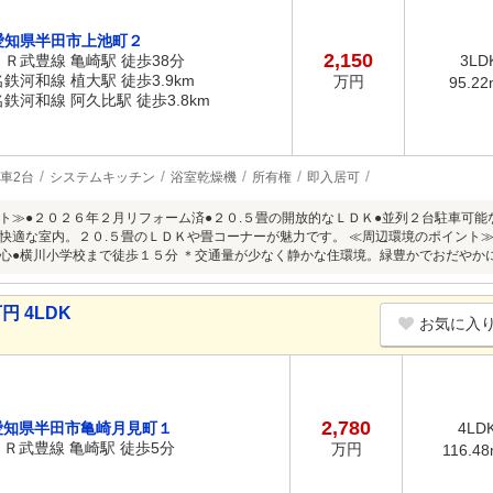
愛知県半田市上池町２
2,150
ＪＲ武豊線 亀崎駅 徒歩38分
3LD
名鉄河和線 植大駅 徒歩3.9km
万円
95.22
名鉄河和線 阿久比駅 徒歩3.8km
車2台
システムキッチン
浴室乾燥機
所有権
即入居可
ト≫●２０２６年２月リフォーム済●２０.５畳の開放的なＬＤＫ●並列２台駐車可能
快適な室内。２０.５畳のＬＤＫや畳コーナーが魅力です。 ≪周辺環境のポイント≫
心●横川小学校まで徒歩１５分 ＊交通量が少なく静かな住環境。緑豊かでおだやか
円 4LDK
お気に入
2,780
愛知県半田市亀崎月見町１
4LD
ＪＲ武豊線 亀崎駅 徒歩5分
万円
116.4