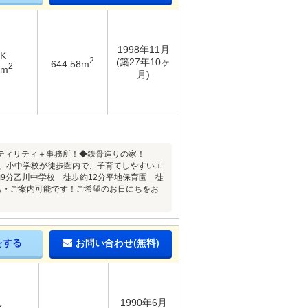
1998年11月
DK
2
(築27年10ヶ
644.58m
2
9m
月)
ユーティリティ＋事務所！◆鉄骨造りの家！
園、小中学校が徒歩圏内で、子育てしやすいエ
9分乙川中学校 徒歩約12分平地保育園 徒
来店・ご案内可能です！ご希望のお日にちをお
をする
お問い合わせ(無料)
1990年6月