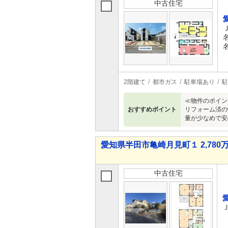
中古住宅
2階建て
都市ガス
駐車場あり
駐
≪物件のポイン
おすすめポイント
リフォーム済の
量が少なめで安
愛知県半田市亀崎月見町１ 2,780万
中古住宅