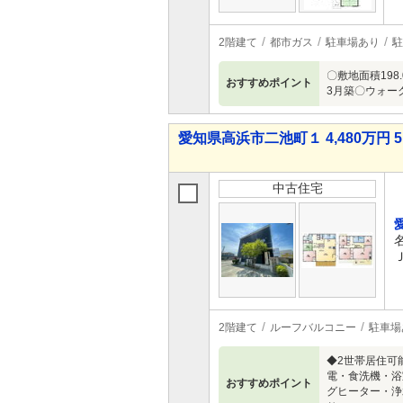
2階建て
都市ガス
駐車場あり
駐
〇敷地面積198
おすすめポイント
3月築〇ウォー
愛知県高浜市二池町１ 4,480万円 5
中古住宅
2階建て
ルーフバルコニー
駐車場
◆2世帯居住可
電・食洗機・浴
おすすめポイント
グヒーター・浄