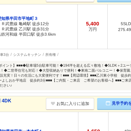
愛知県半田市平地町３
5,400
ＪＲ武豊線 亀崎駅 徒歩12分
5SL
ＪＲ武豊線 乙川駅 徒歩31分
万円
275.4
名鉄河和線 半田口駅 徒歩3.6km
車3台
システムキッチン
所有権
めポイント】■■■◆駐車場5台駐車可能！◆194坪を超える広々敷地！◆5LDK＋2
以上！◆二世帯住宅も対応！◆大型収納ありで便利！◆東南二面バルコニー！◆保育
設充実！日々の生活にも大変便利です！■■■【周辺環境】■■■乙川東小学校 徒歩約
ーよしおか平地店 徒歩約3分■■■【ご内覧・ご来店 ご希望のお客様へ】■■■ご
ださい♪
 4DK
見学予約
お気に入りに追加