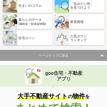
「住みたい街」
住まいのコラム
を見つけよう
暮らしのデータ
家賃相場
(補助金・助成金情報)
人気タウン
住宅ローン
ランキング
ページトップに戻る
goo住宅・不動産
アプリ
大手不動産サイト
物件
の
を