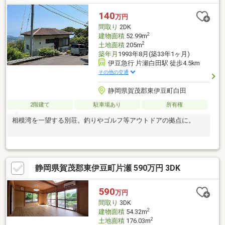
140
万円
間取り
2DK
2
建物面積
52.99m
2
土地面積
205m
築年月
1993年8月(築33年1ヶ月)
伊豆急行 片瀬白田駅 徒歩4.5km
その他の交通
静岡県賀茂郡東伊豆町白田
2階建て
駐車場あり
所有権
相模湾を一望する別荘。釣りやゴルフ等アウトドアの拠点に。
静岡県賀茂郡東伊豆町片瀬 590万円 3DK
590
万円
間取り
3DK
2
建物面積
54.32m
2
土地面積
176.03m