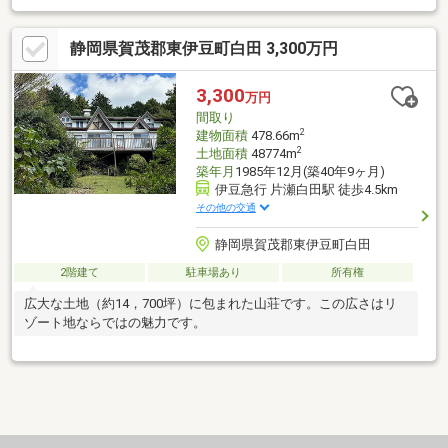
静岡県賀茂郡東伊豆町白田 3,300万円
3,300
万円
間取り
2
建物面積
478.66m
2
土地面積
48774m
築年月
1985年12月(築40年9ヶ月)
伊豆急行 片瀬白田駅 徒歩4.5km
その他の交通
静岡県賀茂郡東伊豆町白田
2階建て
駐車場あり
所有権
広大な土地（約14，700坪）に包まれた山荘です。この広さはリ
ゾート地ならではの魅力です。