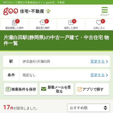
NTTグループ運営の不動産総合サイト goo住宅・不動産
1
0
0
0
最近検索した条件
最近見た物件
保存した条件
お気に入り
片瀬白田駅(静岡県)の中古一戸建て・中古住宅 物
件一覧
駅
変更する
伊豆急行/片瀬白田
条件
変更する
指定なし
新着メールを受
検索条件を保存
アプリで探す
取る
17
件
が該当しました。