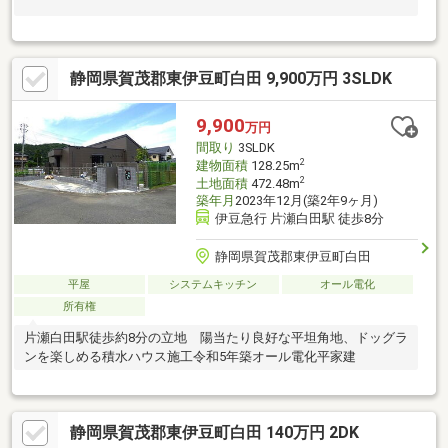
静岡県賀茂郡東伊豆町白田 9,900万円 3SLDK
9,900
万円
間取り
3SLDK
2
建物面積
128.25m
2
土地面積
472.48m
築年月
2023年12月(築2年9ヶ月)
伊豆急行 片瀬白田駅 徒歩8分
静岡県賀茂郡東伊豆町白田
平屋
システムキッチン
オール電化
所有権
片瀬白田駅徒歩約8分の立地 陽当たり良好な平坦角地、ドッグラ
ンを楽しめる積水ハウス施工令和5年築オール電化平家建
静岡県賀茂郡東伊豆町白田 140万円 2DK