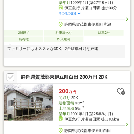
築年月
1999年1月(築27年8ヶ月)
伊豆急行 片瀬白田駅 徒歩33分
その他の交通
静岡県賀茂郡東伊豆町片瀬
2階建て
駐車場あり
駐車2台
所有権
即入居可
ファミリーにもオススメな3DK。2台駐車可能な戸建
静岡県賀茂郡東伊豆町白田 200万円 2DK
200
万円
間取り
2DK
2
建物面積
35m
2
土地面積
89m
築年月
2001年1月(築25年8ヶ月)
伊豆急行 片瀬白田駅 徒歩9.6km
静岡県賀茂郡東伊豆町白田