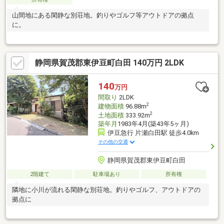
山間地にある閑静な別荘地。釣りやゴルフ等アウトドアの拠点
に。
静岡県賀茂郡東伊豆町白田 140万円 2LDK
140
万円
間取り
2LDK
2
建物面積
96.88m
2
土地面積
333.92m
築年月
1983年4月(築43年5ヶ月)
伊豆急行 片瀬白田駅 徒歩4.0km
その他の交通
静岡県賀茂郡東伊豆町白田
2階建て
駐車場あり
所有権
隣地に小川が流れる閑静な別荘地。釣りやゴルフ、アウトドアの
拠点に