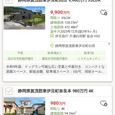
静岡県賀茂郡東伊豆町白田 9,900万円 3SLDK
通量少なめ、オール電化
9,900
万円
間取り
3SLDK
2
建物面積
128.25m
2
土地面積
472.48m
築年月
2023年12月(築2年9ヶ月)
伊豆急行 片瀬白田駅 徒歩10分
静岡県賀茂郡東伊豆町白田
平屋
駐車場あり
駐車3台
設計住宅性能評価付
建設住宅性能評価付
システムキッチン
令和5年築、ドッグラン可能な広い芝庭と中庭付き、コンパクトな
菜園スペース、駅徒歩圏、駐車場スペース：3台可、現状オール電
化、バリアフリー仕様温泉引込可（費用別途）太陽光発電システ
ム・蓄電池搭載、静脈認証オートロック玄関ドア、EV車充電設
備、電動シャッター付長期優良住宅・「耐震等級3」・「断熱等性
静岡県賀茂郡東伊豆町奈良本 980万円 4K
能等級5」性能評価取得
980
万円
間取り
4K
2
建物面積
94.36m