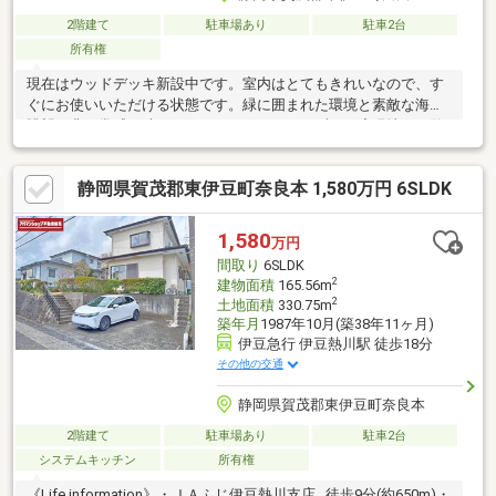
2階建て
駐車場あり
駐車2台
所有権
現在はウッドデッキ新設中です。室内はとてもきれいなので、す
ぐにお使いいただける状態です。緑に囲まれた環境と素敵な海の
眺望は非日常感を味わうことができます。まずは一度現地をご覧
下さい。
静岡県賀茂郡東伊豆町奈良本 1,580万円 6SLDK
1,580
万円
間取り
6SLDK
2
建物面積
165.56m
2
土地面積
330.75m
築年月
1987年10月(築38年11ヶ月)
伊豆急行 伊豆熱川駅 徒歩18分
その他の交通
静岡県賀茂郡東伊豆町奈良本
2階建て
駐車場あり
駐車2台
システムキッチン
所有権
《Life information》・ＪＡふじ伊豆熱川支店…徒歩9分(約650m)・