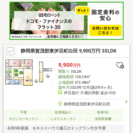
静岡県賀茂郡東伊豆町白田 9,900万円 3SLDK
9,900
万円
間取り
3SLDK
2
建物面積
128.25m
2
土地面積
472.48m
築年月
2023年12月(築2年9ヶ月)
伊豆急行 片瀬白田駅 徒歩10分
静岡県賀茂郡東伊豆町白田
平屋
駐車場あり
駐車3台
カウンターキッチン
システムキッチン
浴室乾燥機
令和5年新築 セキスイハウス施工のドッグラン付き平屋