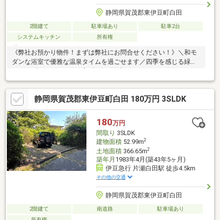
静岡県賀茂郡東伊豆町白田
2階建て
駐車場あり
駐車2台
システムキッチン
所有権
《弊社お預かり物件！まずは弊社にお問合せください！》＼和モ
ダンな浴室で優雅な温泉タイムを過ごせます／四季を感じる緑豊
かなリゾートハウス！令和5年築の築浅
静岡県賀茂郡東伊豆町白田 180万円 3SLDK
180
万円
間取り
3SLDK
2
建物面積
52.99m
2
土地面積
366.65m
築年月
1983年4月(築43年5ヶ月)
伊豆急行 片瀬白田駅 徒歩4.5km
その他の交通
静岡県賀茂郡東伊豆町白田
2階建て
南道路
駐車場あり
所有権