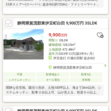
臼井ストアー(スーパー)…徒歩9分(約720m)・ファミリーマート伊
豆熱川店…徒歩16分(約1250m)・東伊豆町立熱川小学校…徒歩11分
(約860m)・東伊豆町立熱川中学校…徒歩13分(約1000m)■東海バス
『熱川支所』停より徒歩約9分■熱川小・熱川中■契約不適合責
静岡県賀茂郡東伊豆町白田 9,900万円 3SLDK
任：免責■外壁塗装リフォーム済：約10年前■現況渡し
9,900
万円
間取り
3SLDK
2
建物面積
128.25m
2
土地面積
472.48m
築年月
2023年12月(築2年9ヶ月)
伊豆急行 片瀬白田駅 徒歩8分
静岡県賀茂郡東伊豆町白田
平屋
駐車場あり
駐車3台
システムキッチン
オール電化
所有権
閑静な住宅地、陽当り良好、土地100坪以上、海まで2km以内、シ
ステムキッチン、駐車３台以上可、山が見える、前道６ｍ以上、
角地、和室、庭１０坪以上、庭、家庭菜園、対面式キッチン、浴
室１坪以上、温水洗浄便座、浴室に窓、南西向き、ウォークイン
クローゼット、ＩＨクッキングヒーター、平坦地、納戸、周辺交