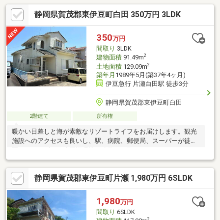
静岡県賀茂郡東伊豆町白田 350万円 3LDK
350
万円
間取り
3LDK
2
建物面積
91.49m
2
土地面積
129.09m
築年月
1989年5月(築37年4ヶ月)
伊豆急行 片瀬白田駅 徒歩3分
静岡県賀茂郡東伊豆町白田
2階建て
所有権
暖かい日差しと海が素敵なリゾートライフをお届けします。観光
施設へのアクセスも良いし、駅、病院、郵便局、スーパーが徒歩
圏です。まずは一度周辺環境や建物をご覧下さい。
静岡県賀茂郡東伊豆町片瀬 1,980万円 6SLDK
1,980
万円
間取り
6SLDK
2