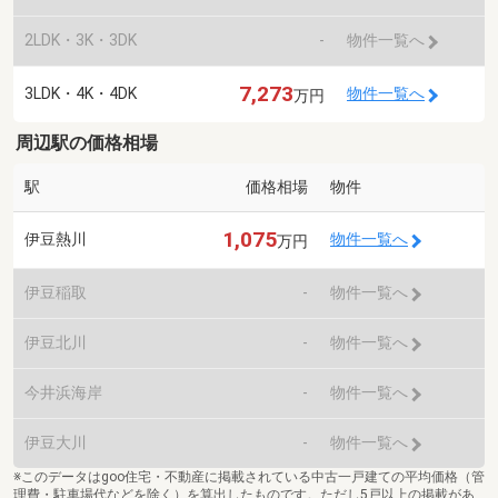
2LDK・3K・3DK
-
物件一覧へ
7,273
3LDK・4K・4DK
物件一覧へ
万円
周辺駅の価格相場
駅
価格相場
物件
1,075
伊豆熱川
物件一覧へ
万円
伊豆稲取
-
物件一覧へ
伊豆北川
-
物件一覧へ
今井浜海岸
-
物件一覧へ
伊豆大川
-
物件一覧へ
※このデータはgoo住宅・不動産に掲載されている中古一戸建ての平均価格（管
理費・駐車場代などを除く）を算出したものです。ただし5戸以上の掲載があ