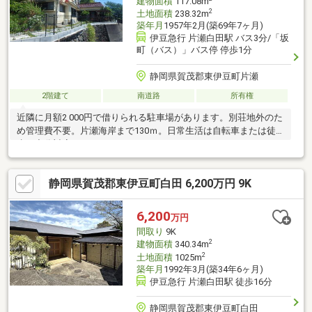
建物面積
117.08m
2
土地面積
238.32m
築年月
1957年2月(築69年7ヶ月)
伊豆急行 片瀬白田駅 バス3分/「坂
町（バス）」バス停 停歩1分
静岡県賀茂郡東伊豆町片瀬
2階建て
南道路
所有権
近隣に月額2 000円で借りられる駐車場があります。別荘地外のた
め管理費不要。片瀬海岸まで130ｍ。日常生活は自転車または徒
歩で充分対応できます。
静岡県賀茂郡東伊豆町白田 6,200万円 9K
6,200
万円
間取り
9K
2
建物面積
340.34m
2
土地面積
1025m
築年月
1992年3月(築34年6ヶ月)
伊豆急行 片瀬白田駅 徒歩16分
静岡県賀茂郡東伊豆町白田