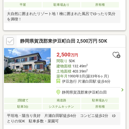
平屋
駐車場あり
所有権
大自然に囲まれたリゾート地！檜に囲まれた風呂でゆったり気分
を満喫！
静岡県賀茂郡東伊豆町白田 2,500万円 5DK
2,500
万円
間取り
5DK
2
建物面積
132.49m
2
土地面積
403.39m
築年月
1993年3月(築33年6ヶ月)
伊豆急行 片瀬白田駅 徒歩6分
静岡県賀茂郡東伊豆町白田
2階建て
南道路
駐車場あり
駐車3台
システムキッチン
所有権
平坦地・陽当り良好 片瀬白田駅徒歩6分 コンビニ徒歩2分 ゆ
とりの5DK 駐車多数・菜園可