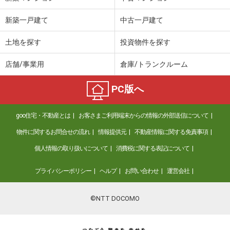
新築一戸建て
中古一戸建て
土地を探す
投資物件を探す
店舗/事業用
倉庫/トランクルーム
PC版へ
goo住宅・不動産とは
お客さまご利用端末からの情報の外部送信について
物件に関するお問合せの流れ
情報提供元
不動産情報に関する免責事項
個人情報の取り扱いについて
消費税に関する表記について
プライバシーポリシー
ヘルプ
お問い合わせ
運営会社
©NTT DOCOMO