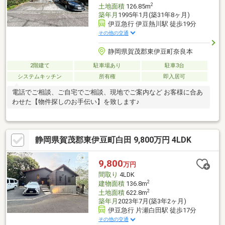
2
土地面積
126.85m
築年月
1995年1月(築31年8ヶ月)
伊豆急行 伊豆熱川駅 徒歩19分
その他の交通
静岡県賀茂郡東伊豆町奈良本
2階建て
駐車場あり
駐車3台
システムキッチン
所有権
即入居可
電話でご相談、ご自宅でご相談、現地でご案内など お客様に合あ
わせた【物件探しのお手伝い】を致します♪
静岡県賀茂郡東伊豆町白田 9,800万円 4LDK
9,800
万円
間取り
4LDK
2
建物面積
136.8m
2
土地面積
622.8m
築年月
2023年7月(築3年2ヶ月)
伊豆急行 片瀬白田駅 徒歩17分
その他の交通