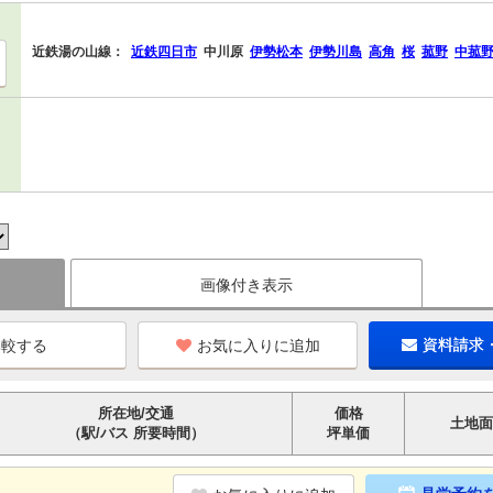
近鉄湯の山線：
近鉄四日市
中川原
伊勢松本
伊勢川島
高角
桜
菰野
中菰
画像付き表示
お気に入りに追加
資料請求
所在地/交通
価格
土地面
（駅/バス 所要時間）
坪単価