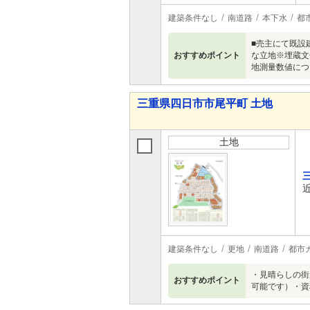
建築条件なし
南道路
本下水
都
■売主にて既設
おすすめポイント
な立地※埋蔵文
地測量数値につ
三重県四日市市尾平町 土地
土地
建築条件なし
更地
南道路
都市
・見晴らしの街
おすすめポイント
可能です）・資