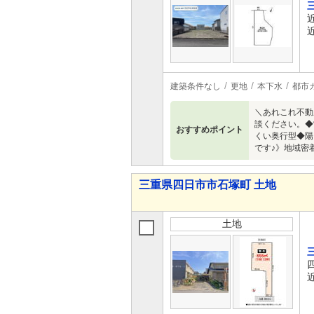
建築条件なし
更地
本下水
都市
＼あれこれ不動
談ください。◆
おすすめポイント
くい奥行型◆陽
です♪》地域密
三重県四日市市石塚町 土地
土地