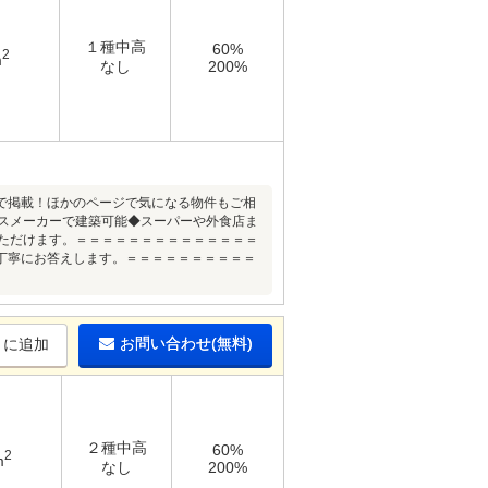
１種中高
60%
2
m
なし
200%
で掲載！ほかのページで気になる物件もご相
ウスメーカーで建築可能◆スーパーや外食店ま
いただけます。＝＝＝＝＝＝＝＝＝＝＝＝＝＝
丁寧にお答えします。＝＝＝＝＝＝＝＝＝＝
お問い合わせ(無料)
りに追加
２種中高
60%
2
m
なし
200%