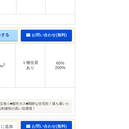
をする
お問い合わせ(無料)
１種住居
60%
2
5m
あり
200%
立地☆■都市ガス■閑静な住宅街！落ち着いた
活利便性の高い住環境！
お問い合わせ(無料)
りに追加