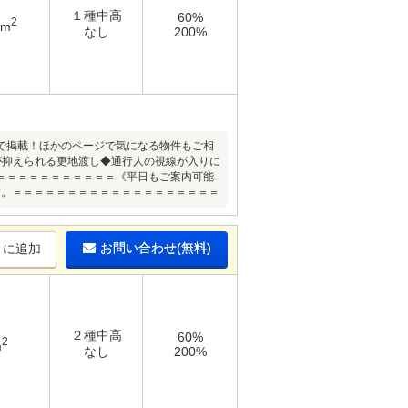
１種中高
60%
2
4m
なし
200%
で掲載！ほかのページで気になる物件もご相
が抑えられる更地渡し◆通行人の視線が入りに
＝＝＝＝＝＝＝＝＝＝＝《平日もご案内可能
す。＝＝＝＝＝＝＝＝＝＝＝＝＝＝＝＝＝＝＝
お問い合わせ(無料)
りに追加
２種中高
60%
2
m
なし
200%