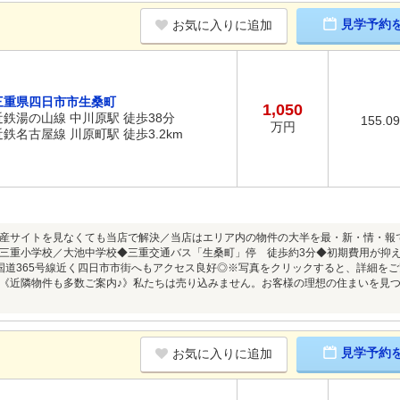
見学予約
お気に入りに追加
三重県四日市市生桑町
1,050
近鉄湯の山線 中川原駅 徒歩38分
155.0
万円
近鉄名古屋線 川原町駅 徒歩3.2km
産サイトを見なくても当店で解決／当店はエリア内の物件の大半を最・新・情・報
三重小学校／大池中学校◆三重交通バス「生桑町」停 徒歩約3分◆初期費用が抑
国道365号線近く四日市市街へもアクセス良好◎※写真をクリックすると、詳細を
《近隣物件も多数ご案内♪》私たちは売り込みません。お客様の理想の住まいを見
見学予約
お気に入りに追加