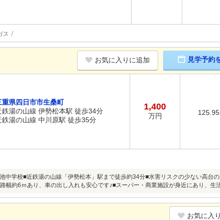
ガス
見学予約
お気に入りに追加
三重県四日市市生桑町
1,400
近鉄湯の山線 伊勢松本駅 徒歩34分
125.9
万円
近鉄湯の山線 中川原駅 徒歩35分
池中学校■近鉄湯の山線「伊勢松本」駅まで徒歩約34分■水害リスクの少ない高台の
道路幅約6ｍあり、車の出し入れも安心です♪■スーパー・商業施設が身近にあり、生
お気に入