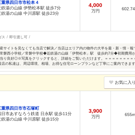
三重県四日市市松本４
4,000
近鉄湯の山線 伊勢松本駅 徒歩7分
602.7
万円
近鉄湯の山線 中川原駅 徒歩23分
ガス
即引渡し可
産サイトを見なくても当店で解決／当店はエリア内の物件の大半を最・新・情・報
常磐西小学校／常磐中学校◆近鉄湯の山線「伊勢松本」駅 徒歩約7分◆初期費用
当り良好◎※写真をクリックすると、詳細をご覧いただけます。＝＝＝＝＝＝＝＝
着店の私達は、周辺環境、相場、お得な住宅ローンプランなど丁寧にご案内できま
お気に入
三重県四日市市石塚町
3,900
四日市あすなろう鉄道 日永駅 徒歩11分
655
万円
近鉄湯の山線 中川原駅 徒歩15分