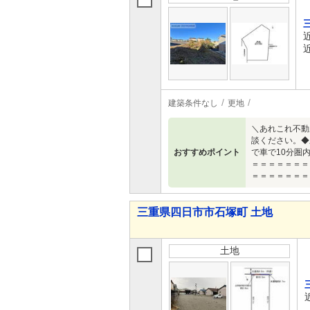
建築条件なし
更地
＼あれこれ不動
談ください。◆
おすすめポイント
で車で10分圏
＝＝＝＝＝＝＝
＝＝＝＝＝＝＝
三重県四日市市石塚町 土地
土地