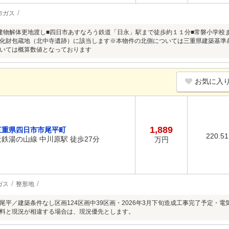
市ガス
建物解体更地渡し■四日市あすなろう鉄道「日永」駅まで徒歩約１１分■常磐小学校
化財包蔵地（北中寺遺跡）に該当します※本物件の北側については三重県建築基準
いては概算数値となっております
お気に入
1,889
三重県四日市市尾平町
220.5
近鉄湯の山線 中川原駅 徒歩27分
万円
ガス
整形地
尾平／建築条件なし区画124区画中39区画・2026年3月下旬造成工事完了予定・
料と現況が相違する場合は、現況優先とします。