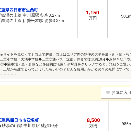
三重県四日市市生桑町
1,150
近鉄湯の山線 中川原駅 徒歩3.2km
501
万円
近鉄湯の山線 伊勢松本駅 徒歩3.3km
産サイトを見なくても当店で解決／当店はエリア内の物件の大半を最・新・情・報
三重小学校／大池中学校◆三重交通バス「坂部」停まで徒歩約10分◆お好きなハ
内◎◆駐車場・庭・倉庫など多目的に活用可※写真をクリックすると、詳細をご覧
＝土地から建てるってどうしたらいいの？どんな費用がかかるの？の疑問にすべて
＝＝＝＝＝
お気に入
8,500
三重県四日市市石塚町
985
近鉄湯の山線 中川原駅 徒歩10分
万円