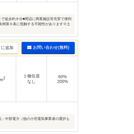
まで徒歩約８分■周辺に商業施設等充実で便利
条例第６条に抵触する可能性があります※土
お問い合わせ(無料)
りに追加
１種住居
60%
2
1m
なし
200%
電気：中部電力（他の小売電気事業者の選択も