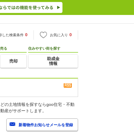
0
0
存した検索条件
お気に入り
売る
住みやすい街を探す
助成金
売却
情報
どの土地情報を探すならgoo住宅・不動
不動産がサポートします。