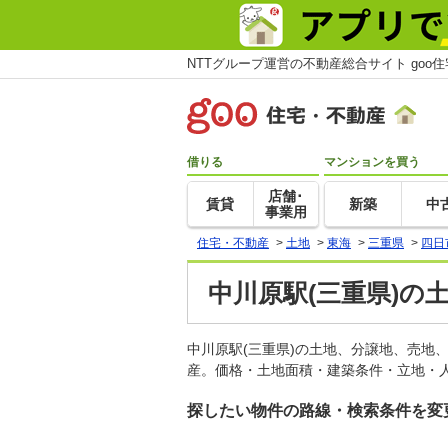
NTTグループ運営の不動産総合サイト goo
借りる
マンションを買う
店舗･
賃貸
新築
中
事業用
住宅・不動産
>
土地
>
東海
>
三重県
>
四日
中川原駅(三重県)の
中川原駅(三重県)の土地、分譲地、売地
産。価格・土地面積・建築条件・立地・人
探したい物件の路線・検索条件を変