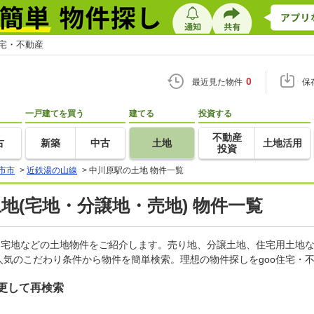
住宅・不動産
0
最近見た物件
保
一戸建てを買う
建てる
投資する
不動産
古
新築
中古
土地
土地活用
投資
市市
>
近鉄湯の山線
>
中川原駅の土地 物件一覧
土地(宅地・分譲地・売地) 物件一覧
、宅地などの土地物件をご紹介します。売り地、分譲土地、住宅用土地な
気のこだわり条件から物件を簡単検索。理想の物件探しをgoo住宅・
更して再検索