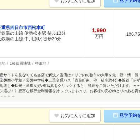
見学予約
お気に入りに追加
三重県四日市市西松本町
1,990
近鉄湯の山線 伊勢松本駅 徒歩13分
186.7
万円
近鉄湯の山線 中川原駅 徒歩29分
角地
1種低層地域
整形地
産サイトを見なくても当店で解決／当店はエリア内の物件の大半を最・新・情・報
常磐西小学校／常磐中学校◆三重交通バス「青葉町南」停 徒歩約4分◆近鉄「伊勢
地渡し◆採光・通風良好♪※写真をクリックすると、詳細をご覧いただけます。＝
ン選び！》豊富な銀行金利情報を持っていますので、お客様の安心ゆとりのある資
＝＝＝＝
見学予約
お気に入りに追加